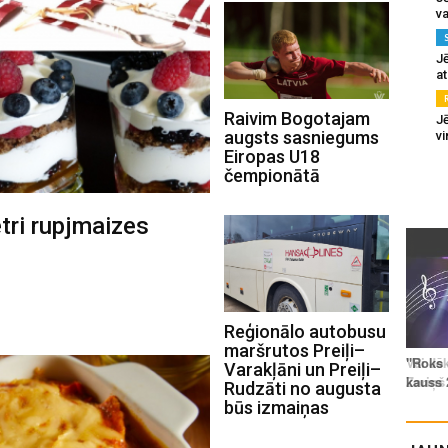
va
J
at
Raivim Bogotajam
Jē
augsts sasniegums
v
Eiropas U18
čempionātā
etri rupjmaizes
Reģionālo autobusu
maršrutos Preiļi–
Varakļāni un Preiļi–
Rudzāti no augusta
būs izmaiņas