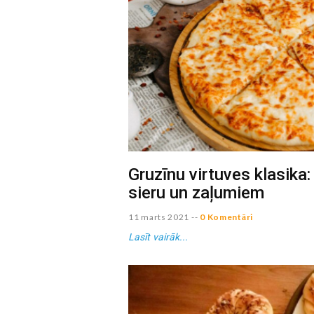
Gruzīnu virtuves klasika:
sieru un zaļumiem
11 marts 2021
--
0 Komentāri
Lasīt vairāk...