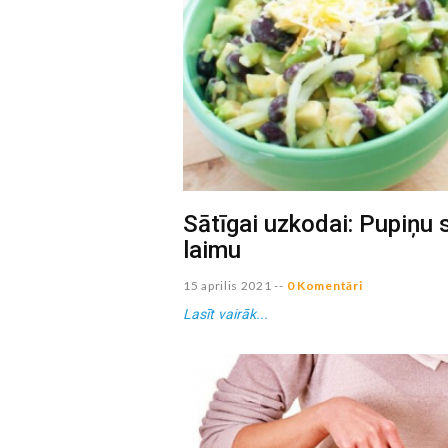
Sātīgai uzkodai: Pupiņu 
laimu
15 aprilis 2021
--
0 Komentāri
Lasīt vairāk...