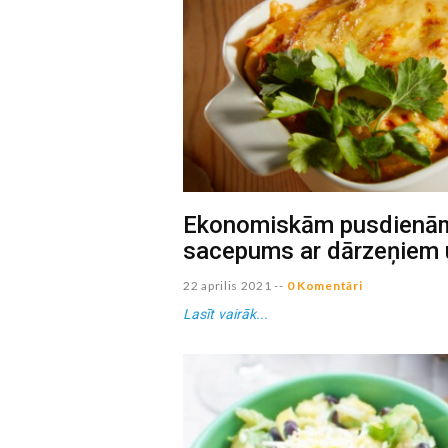
Ekonomiskām pusdienām
sacepums ar dārzeņiem
22 aprilis 2021
--
0 Komentāri
Lasīt vairāk...