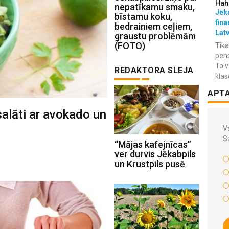
Hah
nepatīkamu smaku,
Jēka
bīstamu koku,
fina
bedrainiem ceļiem,
Lat
graustu problēmām
(FOTO)
Tika
pens
To v
REDAKTORA SLEJA
klas
APT
salāti ar avokado un
Va
S
“Mājas kafejnīcas”
ver durvis Jēkabpils
un Krustpils pusē