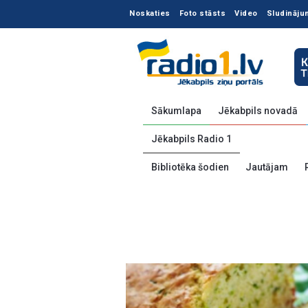
Noskaties
Foto stāsts
Video
Sludināju
Sākumlapa
Jēkabpils novadā
Jēkabpils Radio 1
Bibliotēka šodien
Jautājam