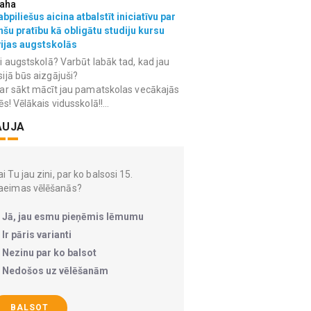
aha
bpiliešus aicina atbalstīt iniciatīvu par
nšu pratību kā obligātu studiju kursu
vijas augstskolās
i augstskolā? Varbūt labāk tad, kad jau
ijā būs aizgājuši?
ar sākt mācīt jau pamatskolas vecākajās
ēs! Vēlākais vidusskolā!!...
AUJA
i Tu jau zini, par ko balsosi 15.
aeimas vēlēšanās?
Jā, jau esmu pieņēmis lēmumu
Ir pāris varianti
Nezinu par ko balsot
Nedošos uz vēlēšanām
BALSOT