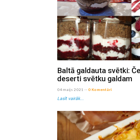
Baltā galdauta svētki: Č
deserti svētku galdam
04 maijs 2021
--
0 Komentāri
Lasīt vairāk...