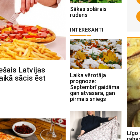
Sākas solārais
rudens
INTERESANTI
ešais Latvijas
Laika vērotāja
aikā sācis ēst
prognoze:
Septembrī gaidāma
gan atvasara, gan
pirmais sniegs
Jāņogu cepums jeb gaisīgā jāņogu
Līgo 
kūka ar bezē cepurīti
raba