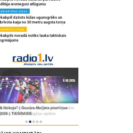
dītāja iesniegusi atlūgumu
Sabiedrības ziņas
ēkabpilī dzēsts kūlas ugunsgrēks un
brīvota kaija no 30 metru augsta torņa
Redaktora sleja
kabpils novadā notiks lauka taktiskais
ingrinājums