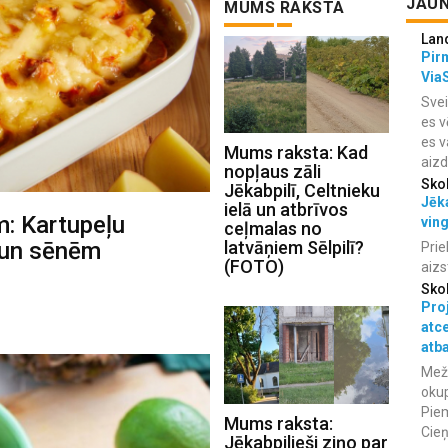
JAUN
MUMS RAKSTA
Lan
Pir
Via
Svei
es v
es v
Mums raksta: Kad
aiz
nopļaus zāli
Sko
Jēkabpilī, Celtnieku
Jēka
ielā un atbrīvos
: Kartupeļu
vin
ceļmalas no
 un sēnēm
latvāņiem Sēlpilī?
Prie
(FOTO)
aizs
Sko
Proj
atc
atba
Meža
okup
Piem
Mums raksta:
Cieņ
Jēkabpilieši ziņo par