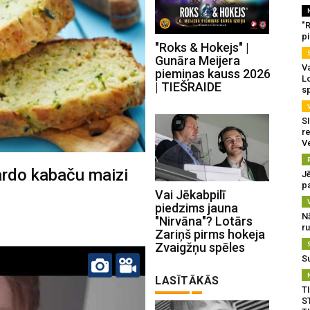
"
p
"Roks & Hokejs" |
Gunāra Meijera
Va
piemiņas kauss 2026
L
| TIEŠRAIDE
s
SI
re
V
ardo kabaču maizi
J
pa
Vai Jēkabpilī
piedzims jauna
N
"Nirvāna"? Lotārs
r
Zariņš pirms hokeja
Zvaigžņu spēles
S
LASĪTĀKĀS
T
S