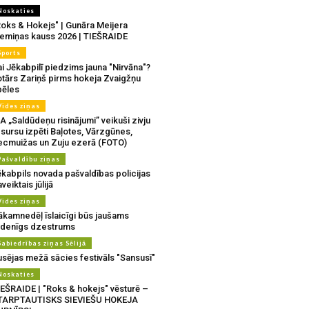
Noskaties
Roks & Hokejs" | Gunāra Meijera
iemiņas kauss 2026 | TIEŠRAIDE
Sports
i Jēkabpilī piedzims jauna "Nirvāna"?
otārs Zariņš pirms hokeja Zvaigžņu
pēles
Vides ziņas
A „Saldūdeņu risinājumi” veikuši zivju
sursu izpēti Baļotes, Vārzgūnes,
ecmuižas un Zuju ezerā (FOTO)
Pašvaldību ziņas
ēkabpils novada pašvaldības policijas
veiktais jūlijā
Vides ziņas
ākamnedēļ īslaicīgi būs jaušams
udenīgs dzestrums
Sabiedrības ziņas Sēlijā
usējas mežā sācies festivāls "Sansusī"
Noskaties
IEŠRAIDE | "Roks & hokejs" vēsturē –
TARPTAUTISKS SIEVIEŠU HOKEJA