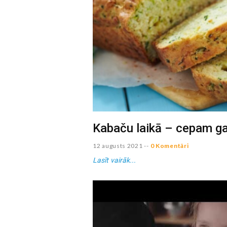
Kabaču laikā – cepam g
12 augusts 2021
--
0 Komentāri
Lasīt vairāk...