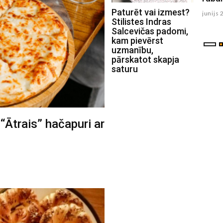
Paturēt vai izmest?
julijs 15 , 2026
junijs 
Stilistes Indras
Salcevičas padomi,
kam pievērst
uzmanību,
pārskatot skapja
saturu
 “Ātrais” hačapuri ar