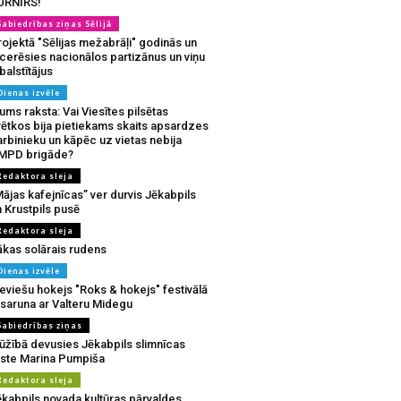
URNĪRS!
Sabiedrības ziņas Sēlijā
ojektā "Sēlijas mežabrāļi" godinās un
tcerēsies nacionālos partizānus un viņu
balstītājus
Dienas izvēle
ms raksta: Vai Viesītes pilsētas
vētkos bija pietiekams skaits apsardzes
rbinieku un kāpēc uz vietas nebija
MPD brigāde?
Redaktora sleja
ājas kafejnīcas” ver durvis Jēkabpils
 Krustpils pusē
Redaktora sleja
ākas solārais rudens
Dienas izvēle
eviešu hokejs "Roks & hokejs" festivālā
 saruna ar Valteru Midegu
Sabiedrības ziņas
ūžībā devusies Jēkabpils slimnīcas
rste Marina Pumpiša
Redaktora sleja
ēkabpils novada kultūras pārvaldes