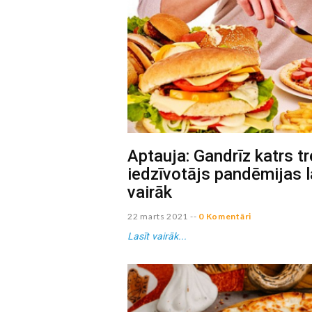
Aptauja: Gandrīz katrs tr
iedzīvotājs pandēmijas l
vairāk
22 marts 2021
--
0 Komentāri
Lasīt vairāk...