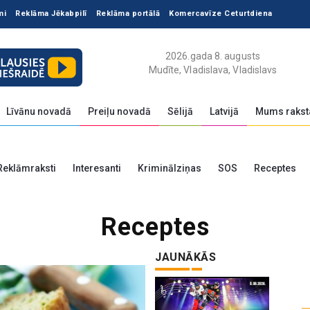
mi
Reklāma Jēkabpilī
Reklāma portālā
Komercavīze Ceturtdiena
2026.gada 8. augusts
Mudīte, Vladislava, Vladislavs
Līvānu novadā
Preiļu novadā
Sēlijā
Latvijā
Mums rakst
Reklāmraksti
Interesanti
Kriminālziņas
SOS
Receptes
Receptes
JAUNĀKĀS