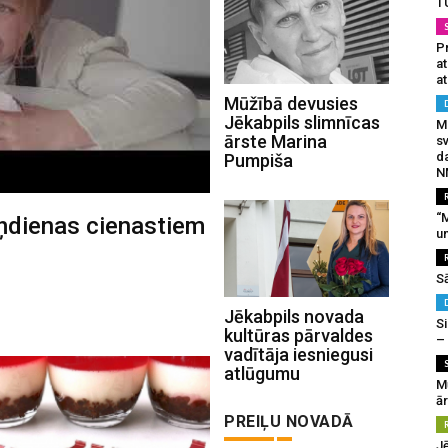
T
Pr
a
at
Mūžībā devusies
Jēkabpils slimnīcas
Mu
ārste Marina
s
da
Pumpiša
N
“M
ņdienas cienastiem
un
S
Jēkabpils novada
Si
kultūras pārvaldes
–
vadītāja iesniegusi
atlūgumu
M
ā
PREIĻU NOVADĀ
J