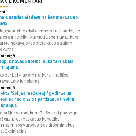
ĀKIE KOMENTĀRI
dhi
mais naudas aizdevums bez maksas no
SMS
ki, mani labie cilvēki, mani sauc Landhi, un
ēlos ātri ieteikt likumīgu uzņēmumu, kurā
arētu nekavējoties pieteikties ātrajam
devuma...
lnieciņš
bpils novadā notiks lauka taktiskais
grinājums
ks par Latvijas armiju, kura ir spējīga
tāvēt Latviju nelaimē.
lnieciņš
ektā "Sēlijas mežabrāļi" godinās un
erēsies nacionālos partizānus un viņu
lstītājus
 brāļi ir varoņi, kuri cīnijās pret padomju
āciju, pret maskavas kundzību.
inēsim šos varoņus, šos drosminiekus.
ā, Skolnieciņš