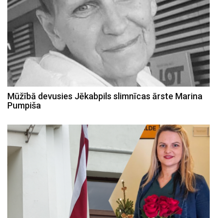
Mūžībā devusies Jēkabpils slimnīcas ārste Marina
Pumpiša