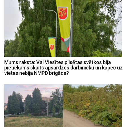
Mums raksta: Vai Viesītes pilsētas svētkos bija
pietiekams skaits apsardzes darbinieku un kāpēc uz
vietas nebija NMPD brigāde?