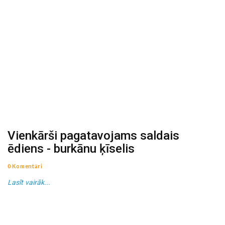
Vienkārši pagatavojams saldais
ēdiens - burkānu ķīselis
0 Komentāri
Lasīt vairāk...