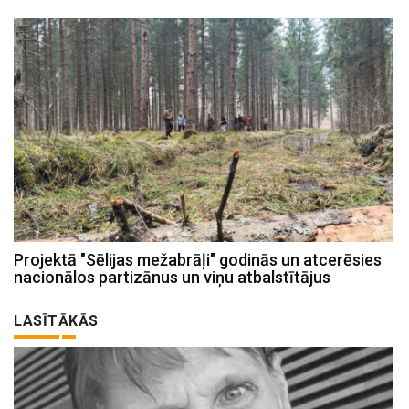
Projektā "Sēlijas mežabrāļi" godinās un atcerēsies
nacionālos partizānus un viņu atbalstītājus
LASĪTĀKĀS