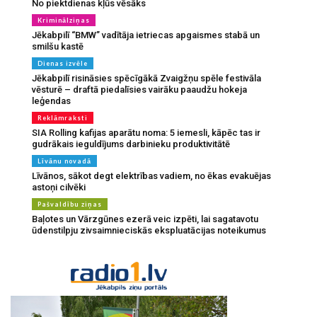
No piektdienas kļūs vēsāks
Kriminālziņas
Jēkabpilī “BMW” vadītāja ietriecas apgaismes stabā un
smilšu kastē
Dienas izvēle
Jēkabpilī risināsies spēcīgākā Zvaigžņu spēle festivāla
vēsturē – draftā piedalīsies vairāku paaudžu hokeja
leģendas
Reklāmraksti
SIA Rolling kafijas aparātu noma: 5 iemesli, kāpēc tas ir
gudrākais ieguldījums darbinieku produktivitātē
Līvānu novadā
Līvānos, sākot degt elektrības vadiem, no ēkas evakuējas
astoņi cilvēki
Pašvaldību ziņas
Baļotes un Vārzgūnes ezerā veic izpēti, lai sagatavotu
ūdenstilpju zivsaimnieciskās ekspluatācijas noteikumus