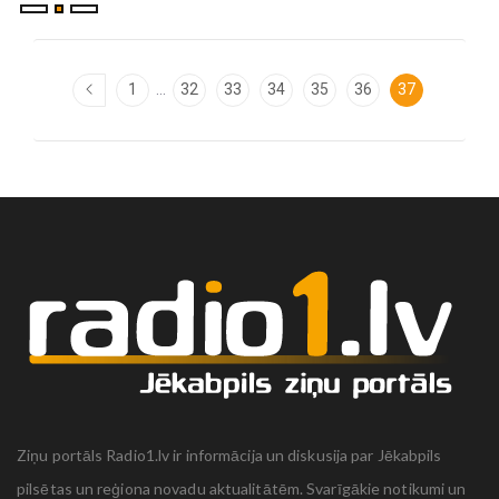
...
1
32
33
34
35
36
37
Ziņu portāls Radio1.lv ir informācija un diskusija par Jēkabpils
pilsētas un reģiona novadu aktualitātēm. Svarīgākie notikumi un