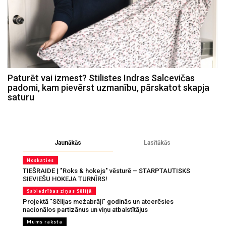
Paturēt vai izmest? Stilistes Indras Salcevičas
padomi, kam pievērst uzmanību, pārskatot skapja
saturu
Jaunākās
Lasītākās
Noskaties
TIEŠRAIDE | "Roks & hokejs" vēsturē – STARPTAUTISKS
SIEVIEŠU HOKEJA TURNĪRS!
Sabiedrības ziņas Sēlijā
Projektā "Sēlijas mežabrāļi" godinās un atcerēsies
nacionālos partizānus un viņu atbalstītājus
Mums raksta