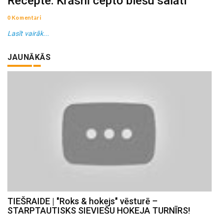
Recepte: Krāsnī cepto biešu salāti
0 Komentāri
Lasīt vairāk...
JAUNĀKĀS
TIEŠRAIDE | "Roks & hokejs" vēsturē –
STARPTAUTISKS SIEVIEŠU HOKEJA TURNĪRS!