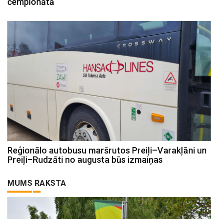
čempionātā
Reģionālo autobusu maršrutos Preiļi–Varakļāni un
Preiļi–Rudzāti no augusta būs izmaiņas
MUMS RAKSTA