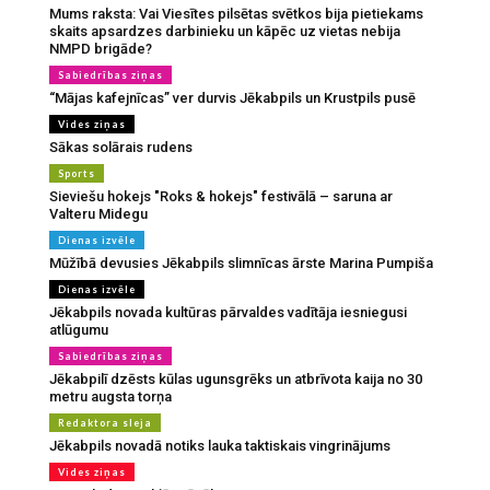
Mums raksta: Vai Viesītes pilsētas svētkos bija pietiekams
skaits apsardzes darbinieku un kāpēc uz vietas nebija
NMPD brigāde?
Sabiedrības ziņas
“Mājas kafejnīcas” ver durvis Jēkabpils un Krustpils pusē
Vides ziņas
Sākas solārais rudens
Sports
Sieviešu hokejs "Roks & hokejs" festivālā – saruna ar
Valteru Midegu
Dienas izvēle
Mūžībā devusies Jēkabpils slimnīcas ārste Marina Pumpiša
Dienas izvēle
Jēkabpils novada kultūras pārvaldes vadītāja iesniegusi
atlūgumu
Sabiedrības ziņas
Jēkabpilī dzēsts kūlas ugunsgrēks un atbrīvota kaija no 30
metru augsta torņa
Redaktora sleja
Jēkabpils novadā notiks lauka taktiskais vingrinājums
Vides ziņas