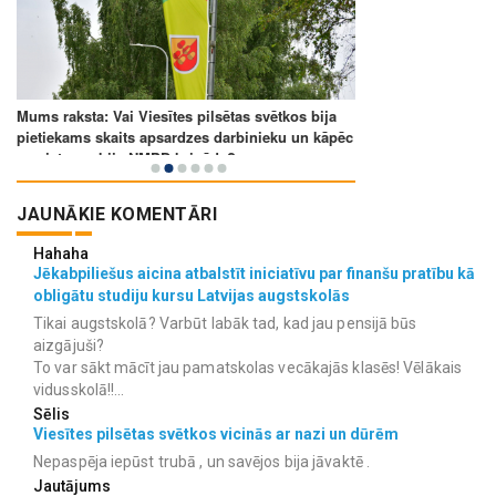
JAUNĀKIE KOMENTĀRI
Hahaha
Jēkabpiliešus aicina atbalstīt iniciatīvu par finanšu pratību kā
obligātu studiju kursu Latvijas augstskolās
Tikai augstskolā? Varbūt labāk tad, kad jau pensijā būs
aizgājuši?
To var sākt mācīt jau pamatskolas vecākajās klasēs! Vēlākais
vidusskolā!!...
Sēlis
Viesītes pilsētas svētkos vicinās ar nazi un dūrēm
Nepaspēja iepūst trubā , un savējos bija jāvaktē .
Jautājums