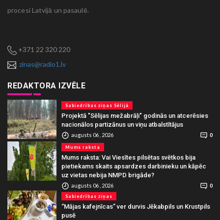
procesi Latvijā un pasaulē.
+371 22 320 220
zinas@radio1.lv
REDAKTORA IZVĒLE
Sabiedrības ziņas Sēlijā
Projektā "Sēlijas mežabrāļi" godinās un atcerēsies
nacionālos partizānus un viņu atbalstītājus
augusts 06 , 2026
0
Mums raksta
Mums raksta: Vai Viesītes pilsētas svētkos bija
pietiekams skaits apsardzes darbinieku un kāpēc
uz vietas nebija NMPD brigāde?
augusts 06 , 2026
0
Sabiedrības ziņas
“Mājas kafejnīcas” ver durvis Jēkabpils un Krustpils
pusē