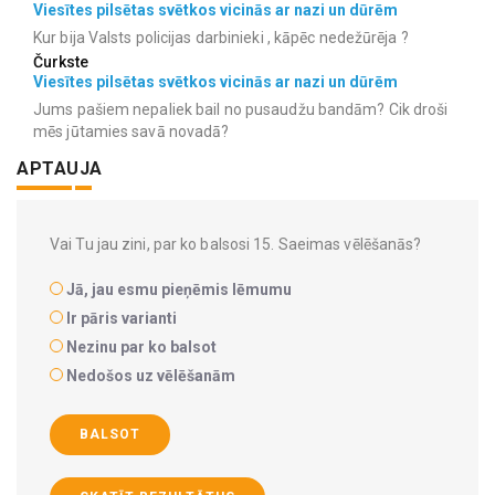
Viesītes pilsētas svētkos vicinās ar nazi un dūrēm
Kur bija Valsts policijas darbinieki , kāpēc nedežūrēja ?
Čurkste
Viesītes pilsētas svētkos vicinās ar nazi un dūrēm
Jums pašiem nepaliek bail no pusaudžu bandām? Cik droši
mēs jūtamies savā novadā?
APTAUJA
Vai Tu jau zini, par ko balsosi 15. Saeimas vēlēšanās?
Jā, jau esmu pieņēmis lēmumu
Ir pāris varianti
Nezinu par ko balsot
Nedošos uz vēlēšanām
BALSOT