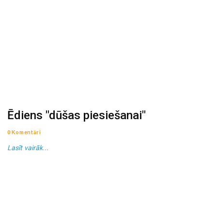
Ēdiens "dūšas piesiešanai"
0 Komentāri
Lasīt vairāk...