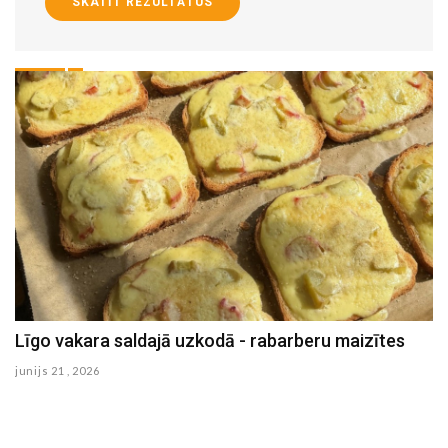
SKATĪT REZULTĀTUS
Līgo vakara saldajā uzkodā - rabarberu maizītes
B
s
junijs 21 , 2026
ma