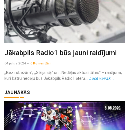
Jēkabpils Radio1 būs jauni raidījumi
04 julijs 2024
--
0 Komentāri
,,Bez robežām'', ,,Sēlija sēj'' un ,,Nedēļas aktualitātes'' – raidījumi,
kuri katru nedēļu būs Jēkabpils Radio1 ēterā...
Lasīt vairāk...
JAUNĀKĀS