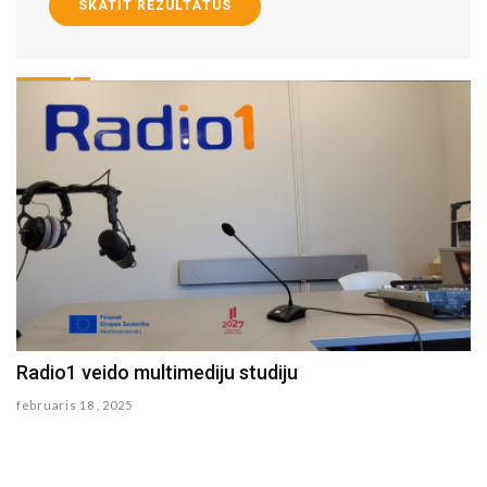
SKATĪT REZULTĀTUS
Radio1 veido multimediju studiju
I
februaris 18 , 2025
se
No
da