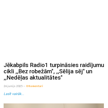
Jēkabpils Radio1 turpināsies raidījumu
cikli ,,Bez robežām'', ,,Sēlija sēj'' un
,,Nedēļas aktualitātes''
26 junijs 2025
--
0 Komentāri
Lasīt vairāk...