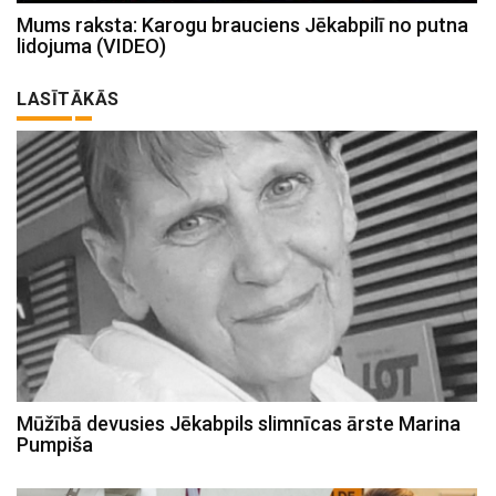
Mums raksta: Karogu brauciens Jēkabpilī no putna
lidojuma (VIDEO)
LASĪTĀKĀS
Mūžībā devusies Jēkabpils slimnīcas ārste Marina
Pumpiša