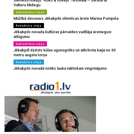
Sieviešu hokejs "Roks & hokejs" festivālā – saruna ar
Valteru Midegu
Sabiedrības ziņas
Mūžībā devusies Jēkabpils slimnīcas ārste Marina Pumpiša
Redaktora sleja
Jēkabpils novada kultūras pārvaldes vadītāja iesniegusi
atlūgumu
Sabiedrības ziņas
Jēkabpilī dzēsts kūlas ugunsgrēks un atbrīvota kaija no 30
metru augsta torņa
Redaktora sleja
Jēkabpils novadā notiks lauka taktiskais vingrinājums