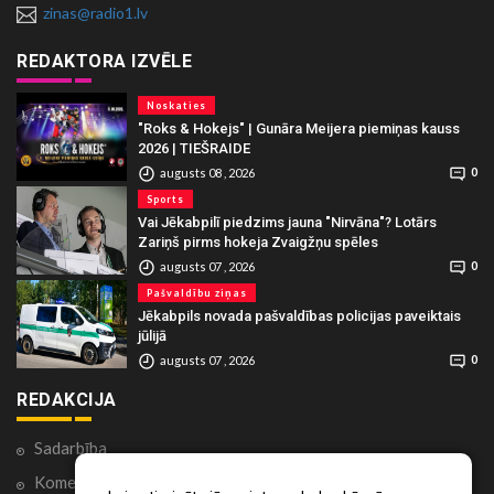
zinas@radio1.lv
REDAKTORA IZVĒLE
Noskaties
"Roks & Hokejs" | Gunāra Meijera piemiņas kauss
2026 | TIEŠRAIDE
augusts 08 , 2026
0
Sports
Vai Jēkabpilī piedzims jauna "Nirvāna"? Lotārs
Zariņš pirms hokeja Zvaigžņu spēles
augusts 07 , 2026
0
Pašvaldību ziņas
Jēkabpils novada pašvaldības policijas paveiktais
jūlijā
augusts 07 , 2026
0
REDAKCIJA
Sadarbība
Komentāri portālā