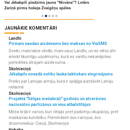
JAUNĀKIE KOMENTĀRI
Landhi
Pirmais naudas aizdevums bez maksas no ViaSMS
Sveiki, mani labie cilvēki, mani sauc Landhi, un es vēlos ātri
ieteikt likumīgu uzņēmumu, kurā es varētu nekavējoties
pieteikties ātrajam aizdevuma...
Skolnieciņš
Jēkabpils novadā notiks lauka taktiskais vingrinājums
Prieks par Latvijas armiju, kura ir spējīga aizstāvēt Latviju
nelaimē.
Skolnieciņš
Projektā "Sēlijas mežabrāļi" godinās un atcerēsies
nacionālos partizānus un viņu atbalstītājus
Meža brāļi ir varoņi, kuri cīnijās pret padomju okupāciju, pret
maskavas kundzību. Pieminēsim šos varoņus, šos
drosminiekus. Cieņā, Skolnieciņš
Hahaha