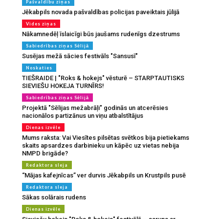
Pašvaldību ziņas
Jēkabpils novada pašvaldības policijas paveiktais jūlijā
Vides ziņas
Nākamnedēļ īslaicīgi būs jaušams rudenīgs dzestrums
Sabiedrības ziņas Sēlijā
Susējas mežā sācies festivāls "Sansusī"
Noskaties
TIEŠRAIDE | "Roks & hokejs" vēsturē – STARPTAUTISKS
SIEVIEŠU HOKEJA TURNĪRS!
Sabiedrības ziņas Sēlijā
Projektā "Sēlijas mežabrāļi" godinās un atcerēsies
nacionālos partizānus un viņu atbalstītājus
Dienas izvēle
Mums raksta: Vai Viesītes pilsētas svētkos bija pietiekams
skaits apsardzes darbinieku un kāpēc uz vietas nebija
NMPD brigāde?
Redaktora sleja
“Mājas kafejnīcas” ver durvis Jēkabpils un Krustpils pusē
Redaktora sleja
Sākas solārais rudens
Dienas izvēle