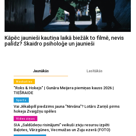
Kāpēc jaunieši kautiņa laikā biežāk to filmē, nevis
palīdz? Skaidro psiholoģe un jaunieši
Jaunākās
Lasītākās
Noskaties
"Roks & Hokejs" | Gunāra Meijera piemiņas kauss 2026 |
TIEŠRAIDE
Sports
Vai Jēkabpilī piedzims jauna "Nirvāna"? Lotārs Zariņš pirms
hokeja Zvaigžņu spēles
Vides ziņas
SIA „Saldūdeņu risinājumi” veikuši zivju resursu izpēti
Baļotes, Vārzgūnes, Vecmuižas un Zuju ezerā (FOTO)