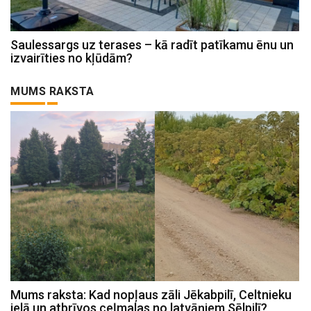
Saulessargs uz terases – kā radīt patīkamu ēnu un
izvairīties no kļūdām?
MUMS RAKSTA
Mums raksta: Kad nopļaus zāli Jēkabpilī, Celtnieku
ielā un atbrīvos ceļmalas no latvāņiem Sēlpilī?