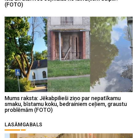
(FOTO)
Mums raksta: Jēkabpilieši ziņo par nepatīkamu
smaku, bīstamu koku, bedrainiem ceļiem, graustu
problēmām (FOTO)
LASĀMGABALS