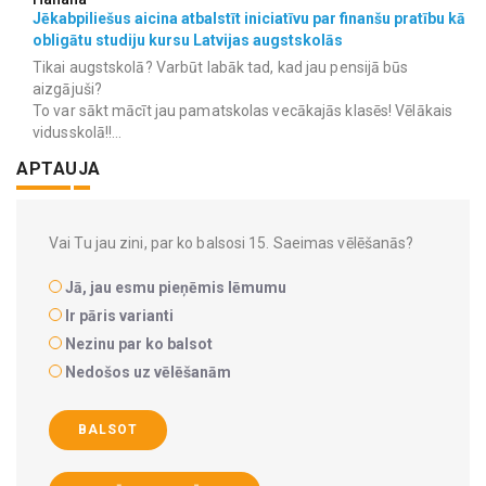
Jēkabpiliešus aicina atbalstīt iniciatīvu par finanšu pratību kā
obligātu studiju kursu Latvijas augstskolās
Tikai augstskolā? Varbūt labāk tad, kad jau pensijā būs
aizgājuši?
To var sākt mācīt jau pamatskolas vecākajās klasēs! Vēlākais
vidusskolā!!...
APTAUJA
Vai Tu jau zini, par ko balsosi 15. Saeimas vēlēšanās?
Jā, jau esmu pieņēmis lēmumu
Ir pāris varianti
Nezinu par ko balsot
Nedošos uz vēlēšanām
BALSOT