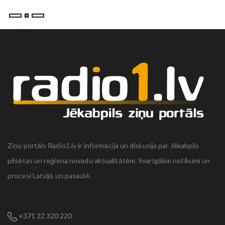
Ziņu portāls Radio1.lv ir informācija un diskusija par Jēkabpils
pilsētas un reģiona novadu aktualitātēm. Svarīgākie notikumi un
procesi Latvijā un pasaulē.
+371 22 320 220