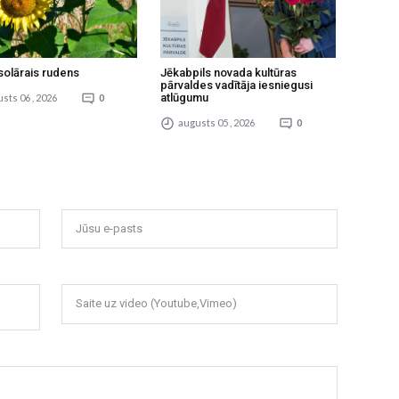
solārais rudens
Jēkabpils novada kultūras
pārvaldes vadītāja iesniegusi
atlūgumu
sts 06 , 2026
0
augusts 05 , 2026
0
Jūsu e-pasts
Saite uz video (Youtube,Vimeo)