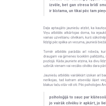
izvēle, bet gan stresa brīdī sm
ir bīstama, un tikai pēc tam pie
Daļa aptaujāto jauniešu atzīst, ka kautiņa
Viņu atbildēs atkārtojas doma, ka iejau
vainas uzvelšanu cilvēkam, kurš sākotnēji ti
līdzīgi pēc spēka un vecuma, jaunieši biežāk
Tomēr atbildēs parādās arī robeža, kur
draugam vai ģimenes loceklim palīdzētu, s
pozīcijā. Kāda jauniete atzina, ka divu līdz
uzbrūk vienam vai vecāks cilvēks dara pāri 
Jauniešu atbildēs vairākkārt izskan arī bar
nerīkojas, tad katram atsevišķi šķiet vieg
blakus taču stāv vēl citi. Pēc psiholoģes A
psiholoģijā to sauc par klātesoš
jo vairāk cilvēku ir apkārt, jo l