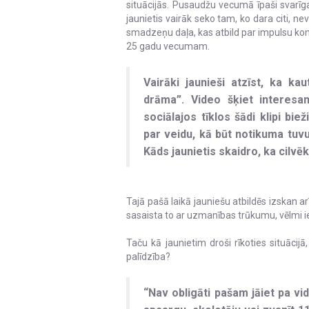
situācijās. Pusaudžu vecumā īpaši svarīga
jaunietis vairāk seko tam, ko dara citi, 
smadzeņu daļa, kas atbild par impulsu kontro
25 gadu vecumam.
Vairāki jaunieši atzīst, ka kau
drāma”. Video šķiet interesa
sociālajos tīklos šādi klipi bie
par veidu, kā būt notikuma tuvu
Kāds jaunietis skaidro, ka cilvēk
Tajā pašā laikā jauniešu atbildēs izskan ar
sasaista to ar uzmanības trūkumu, vēlmi i
Taču kā jaunietim droši rīkoties situācij
palīdzība?
“Nav obligāti pašam jāiet pa vi