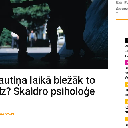
Va
L
s
SI
re
autiņa laikā biežāk to
V
īdz? Skaidro psiholoģe
J
pa
N
r
mentāri
S