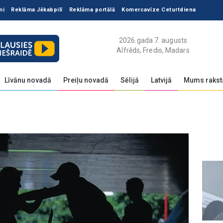
mi
Reklāma Jēkabpilī
Reklāma portālā
Komercavīze Ceturtdiena
2026.gada 7. augusts
Alfrēds, Fredis, Madars
Līvānu novadā
Preiļu novadā
Sēlijā
Latvijā
Mums rakst