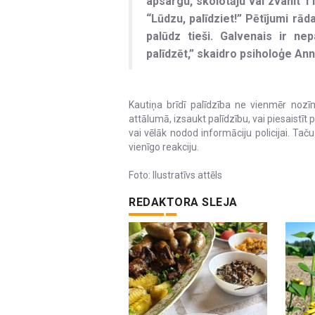
apsargu, skolotāju vai zvanīt 11
“Lūdzu, palīdziet!” Pētījumi rāda
palūdz tieši. Galvenais ir ne
palīdzēt,” skaidro psiholoģe An
Kautiņa brīdī palīdzība ne vienmēr nozī
attālumā, izsaukt palīdzību, vai piesaistīt 
vai vēlāk nodod informāciju policijai. Ta
vienīgo reakciju.
Foto: Ilustratīvs attēls
REDAKTORA SLEJA