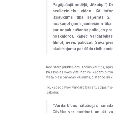
Pagājušajā nedēļā, Jēkabpilī, D
aculiecinieku video. Kā info
izsaukums tika saņemts 2. 
noskaņotajiem jauniešiem tika
par nepakļaušanos policijas pra
noskaidrot, kāpēc vardarbības 
filmēt, nevis palīdzēt. Savā pi
skaidrojumu par šādu rīcību sn
Kad starp jauniešiem izceļas kautiņš, apkār
ka rīkosies kāds cits, bet vēl kādam pirma
vietā bieži parādās klusums, distance un
To, kāpēc cilvēki vardarbības situācijās 
Jakoba:
“Vardarbības situācijās smad
Cilvēks var sastingt, apjukt v