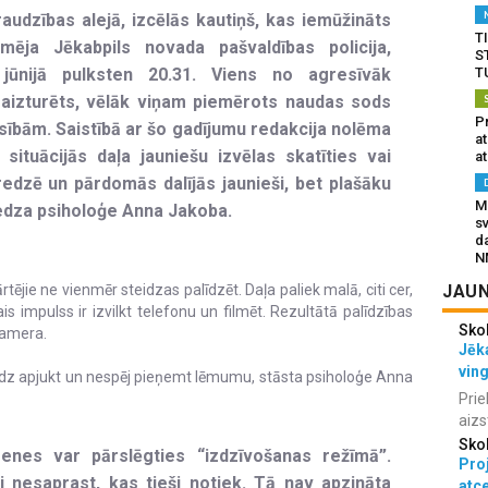
raudzības alejā, izcēlās kautiņš, kas iemūžināts
T
rmēja Jēkabpils novada pašvaldības policija,
S
jūnijā pulksten 20.31. Viens no agresīvāk
T
 aizturēts, vēlāk viņam piemērots naudas sods
Pr
sībām. Saistībā ar šo gadījumu redakcija nolēma
a
situācijās daļa jauniešu izvēlas skatīties vai
at
eredzē un pārdomās dalījās jaunieši, bet plašāku
Mu
iedza psiholoģe Anna Jakoba.
s
da
N
tējie ne vienmēr steidzas palīdzēt. Daļa paliek malā, citi cer,
JAUN
is impulss ir izvilkt telefonu un filmēt. Rezultātā palīdzības
Sko
 kamera.
Jēka
vin
mēdz apjukt un nespēj pieņemt lēmumu, stāsta psiholoģe Anna
Prie
aizs
Sko
zenes var pārslēgties “izdzīvošanas režīmā”.
Proj
ai nesaprast, kas tieši notiek. Tā nav apzināta
atc