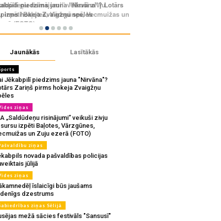
Jaunākās
Lasītākās
Sports
i Jēkabpilī piedzims jauna "Nirvāna"?
otārs Zariņš pirms hokeja Zvaigžņu
pēles
Vides ziņas
A „Saldūdeņu risinājumi” veikuši zivju
sursu izpēti Baļotes, Vārzgūnes,
ecmuižas un Zuju ezerā (FOTO)
Pašvaldību ziņas
ēkabpils novada pašvaldības policijas
veiktais jūlijā
Vides ziņas
ākamnedēļ īslaicīgi būs jaušams
udenīgs dzestrums
Sabiedrības ziņas Sēlijā
usējas mežā sācies festivāls "Sansusī"