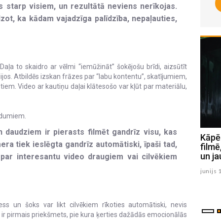
ās starp visiem, un rezultātā neviens nerīkojas.
dzot, ka kādam vajadzīga palīdzība, nepaļauties,
aļa to skaidro ar vēlmi “iemūžināt” šokējošu brīdi, aizsūtīt
ijos. Atbildēs izskan frāzes par “labu kontentu”, skatījumiem,
tiem. Video ar kautiņu daļai klātesošo var kļūt par materiālu,
radumiem.
n daudziem ir pierasts filmēt gandrīz visu, kas
No Jēkabpils līdz Londonai:
Kāpēc
era tiek ieslēgta gandrīz automātiski, īpaši tad,
Jēkabpiliete pārstāv Latviju
filmē
starptautiskos projektos (FOTO)
un ja
t par interesantu video draugiem vai cilvēkiem
junijs 26 , 2026
junijs 
s un šoks var likt cilvēkiem rīkoties automātiski, nevis
r pirmais priekšmets, pie kura ķerties dažādās emocionālās