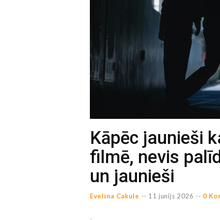
Kāpēc jaunieši k
filmē, nevis pal
un jaunieši
Evelīna Cakule
--
11 junijs 2026 --
0 Ko