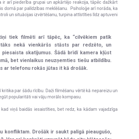
 ir arī piederība grupai un apkārtējo reakcija, tāpēc dažkārt
nevis domā par palīdzības meklēšanu. Psiholoģe arī norāda, ka
li un situācijas izvērtēšanu, turpina attīstīties līdz aptuveni
tiņi tiek filmēti arī tāpēc, ka “cilvēkiem patīk
ntāks nekā vienkāršs stāsts par redzēto, un
ži piesaista skatījumus. Šādā brīdī kamera kļūst
mā, bet vienlaikus neuzņemties tiešu atbildību.
s ar telefonu rokās jūtas it kā drošāk.
ī kritika par šādu rīcību. Daži filmēšanu vērtē kā nepareizu un
egūt popularitāti vai vāju morālo kompasu.
ā, kad viņš baidās iesaistīties, bet redz, ka kādam vajadzīga
du konfliktam. Drošāk ir saukt palīgā pieaugušo,