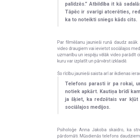
palīdzēs.” Atbildība it kā sadal
Tāpēc ir svarīgi atcerēties, re
ka to noteikti sniegs kāds cits.
Par filmēšanu jaunieši runā daudz asāk. D
video draugiem vai ievietot sociālajos med
uzmanību un iespēju vēlāk video parādīt ci
kuru var izplatīt un pārvērst izklaidē.
Šo rīcību jaunieši saista arī ar ikdienas ie
Telefons parasti ir pa rokai, u
notiek apkārt. Kautiņa brīdī kam
ja šķiet, ka redzētais var kļū
sociālajos medijos.
Psiholoģe Anna Jakoba skaidro, ka stres
pārdomāti. Mūsdienās telefons daudziem i