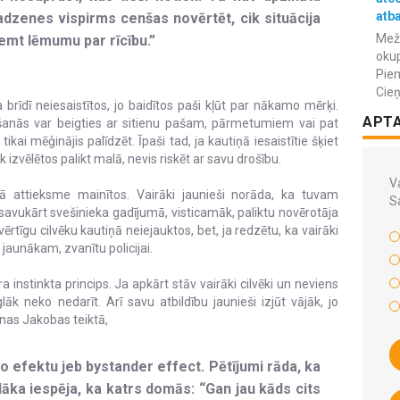
atba
adzenes vispirms cenšas novērtēt, cik situācija
Meža
ņemt lēmumu par rīcību.”
okup
Piem
Cieņ
 brīdī neiesaistītos, jo baidītos paši kļūt par nākamo mērķi.
APT
kšanās var beigties ar sitienu pašam, pārmetumiem vai pat
kai mēģinājis palīdzēt. Īpaši tad, ja kautiņā iesaistītie šķiet
 izvēlētos palikt malā, nevis riskēt ar savu drošību.
Va
ā attieksme mainītos. Vairāki jaunieši norāda, ka tuvam
S
avukārt svešinieka gadījumā, visticamāk, paliktu novērotāja
vērtīgu cilvēku kautiņā neiejauktos, bet, ja redzētu, ka vairāki
jaunākam, zvanītu policijai.
a instinkta princips. Ja apkārt stāv vairāki cilvēki un neviens
lāk neko nedarīt. Arī savu atbildību jaunieši izjūt vājāk, jo
nnas Jakobas teiktā,
o efektu jeb bystander effect. Pētījumi rāda, ka
ielāka iespēja, ka katrs domās: “Gan jau kāds cits