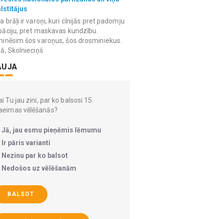
lstītājus
 brāļi ir varoņi, kuri cīnijās pret padomju
āciju, pret maskavas kundzību.
inēsim šos varoņus, šos drosminiekus.
ā, Skolnieciņš
AUJA
i Tu jau zini, par ko balsosi 15.
aeimas vēlēšanās?
Jā, jau esmu pieņēmis lēmumu
Ir pāris varianti
Nezinu par ko balsot
Nedošos uz vēlēšanām
BALSOT