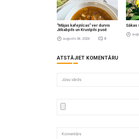
“Mājas kafejnīcas” ver durvis
Sākas 
Jēkabpils un Krustpils pusē
augu
augusts 06 , 2026
0
ATSTĀJIET KOMENTĀRU
Jūsu vārds:
Komentārs