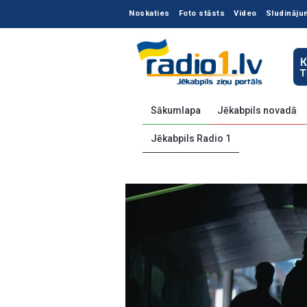
Noskaties
Foto stāsts
Video
Sludināju
Sākumlapa
Jēkabpils novadā
Jēkabpils Radio 1