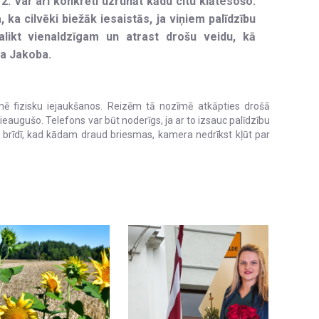
2. Var arī konkrēti uzrunāt kādu citu klātesošo:
, ka cilvēki biežāk iesaistās, ja viņiem palīdzību
palikt vienaldzīgam un atrast drošu veidu, kā
na Jakoba.
mē fizisku iejaukšanos. Reizēm tā nozīmē atkāpties drošā
pieaugušo. Telefons var būt noderīgs, ja ar to izsauc palīdzību
ču brīdī, kad kādam draud briesmas, kamera nedrīkst kļūt par