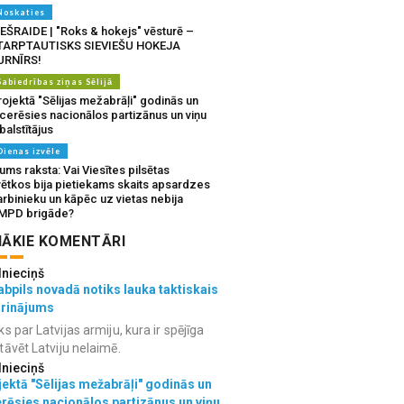
Noskaties
IEŠRAIDE | "Roks & hokejs" vēsturē –
TARPTAUTISKS SIEVIEŠU HOKEJA
URNĪRS!
Sabiedrības ziņas Sēlijā
ojektā "Sēlijas mežabrāļi" godinās un
tcerēsies nacionālos partizānus un viņu
balstītājus
Dienas izvēle
ms raksta: Vai Viesītes pilsētas
vētkos bija pietiekams skaits apsardzes
rbinieku un kāpēc uz vietas nebija
MPD brigāde?
ĀKIE KOMENTĀRI
lnieciņš
bpils novadā notiks lauka taktiskais
grinājums
ks par Latvijas armiju, kura ir spējīga
tāvēt Latviju nelaimē.
lnieciņš
ektā "Sēlijas mežabrāļi" godinās un
erēsies nacionālos partizānus un viņu