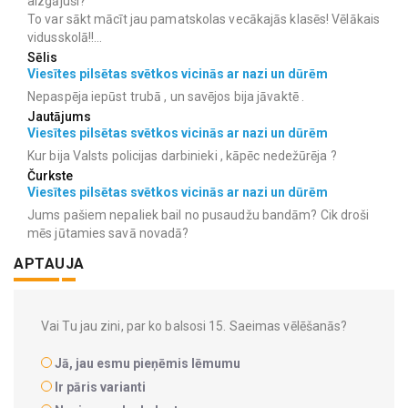
aizgājuši?
To var sākt mācīt jau pamatskolas vecākajās klasēs! Vēlākais
vidusskolā!!...
Sēlis
Viesītes pilsētas svētkos vicinās ar nazi un dūrēm
Nepaspēja iepūst trubā , un savējos bija jāvaktē .
Jautājums
Viesītes pilsētas svētkos vicinās ar nazi un dūrēm
Kur bija Valsts policijas darbinieki , kāpēc nedežūrēja ?
Čurkste
Viesītes pilsētas svētkos vicinās ar nazi un dūrēm
Jums pašiem nepaliek bail no pusaudžu bandām? Cik droši
mēs jūtamies savā novadā?
APTAUJA
Vai Tu jau zini, par ko balsosi 15. Saeimas vēlēšanās?
Jā, jau esmu pieņēmis lēmumu
Ir pāris varianti