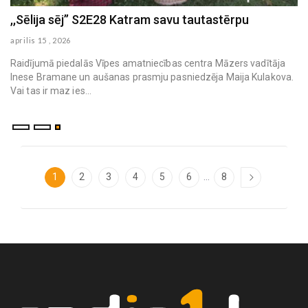
,,Sēlija sēj’’ S2E28 Katram savu tautastērpu
aprilis 15 , 2026
as
Raidījumā piedalās Vīpes amatniecības centra Māzers vadītāja
Inese Bramane un aušanas prasmju pasniedzēja Maija Kulakova.
Vai tas ir maz ies...
...
1
2
3
4
5
6
8