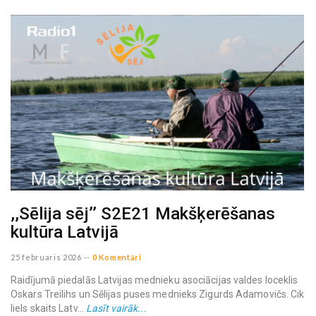
,,Sēlija sēj’’ S2E21 Makšķerēšanas
kultūra Latvijā
25 februaris 2026
--
0 Komentāri
Raidījumā piedalās Latvijas mednieku asociācijas valdes loceklis
Oskars Treilihs un Sēlijas puses mednieks Zigurds Adamovičs. Cik
liels skaits Latv...
Lasīt vairāk...