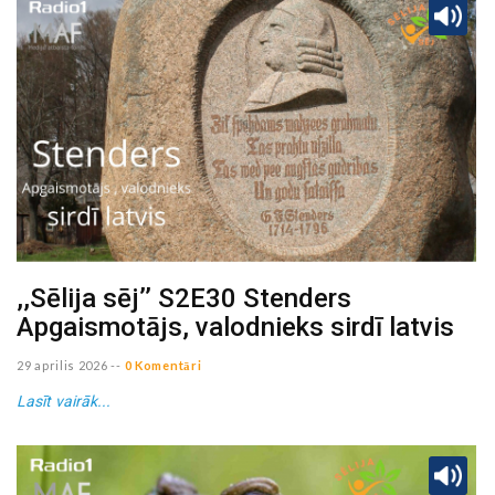
,,Sēlija sēj’’ S2E30 Stenders
Apgaismotājs, valodnieks sirdī latvis
29 aprilis 2026
--
0 Komentāri
Lasīt vairāk...