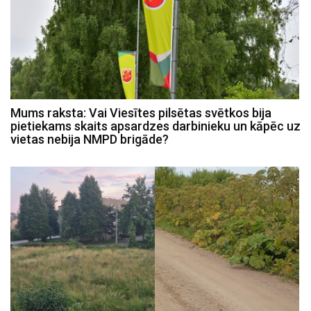
Mums raksta: Vai Viesītes pilsētas svētkos bija
pietiekams skaits apsardzes darbinieku un kāpēc uz
vietas nebija NMPD brigāde?