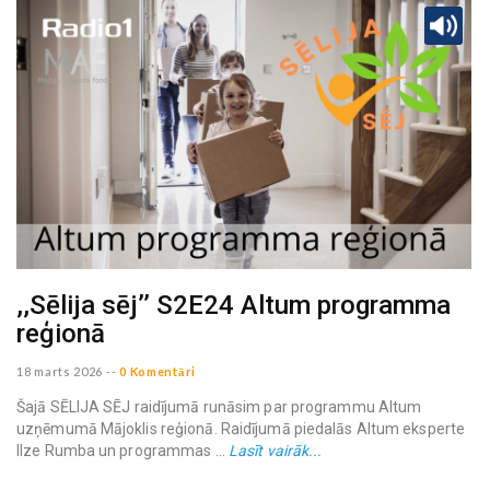
,,Sēlija sēj’’ S2E24 Altum programma
reģionā
18 marts 2026
--
0 Komentāri
Šajā SĒLIJA SĒJ raidījumā runāsim par programmu Altum
uzņēmumā Mājoklis reģionā. Raidījumā piedalās Altum eksperte
Ilze Rumba un programmas ...
Lasīt vairāk...