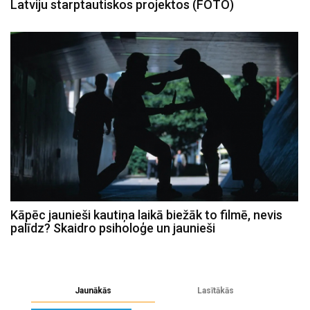
Latviju starptautiskos projektos (FOTO)
Kāpēc jaunieši kautiņa laikā biežāk to filmē, nevis
palīdz? Skaidro psiholoģe un jaunieši
Jaunākās
Lasītākās