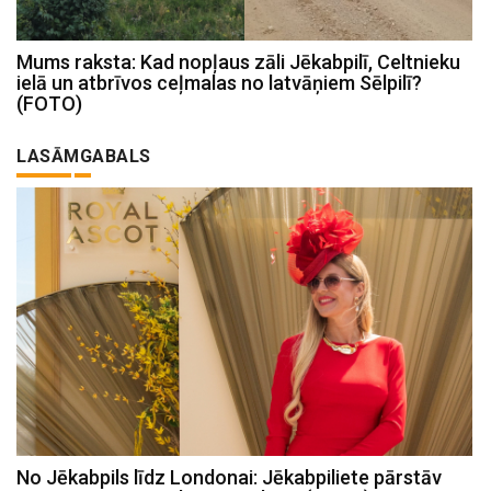
Mums raksta: Kad nopļaus zāli Jēkabpilī, Celtnieku
ielā un atbrīvos ceļmalas no latvāņiem Sēlpilī?
(FOTO)
LASĀMGABALS
No Jēkabpils līdz Londonai: Jēkabpiliete pārstāv