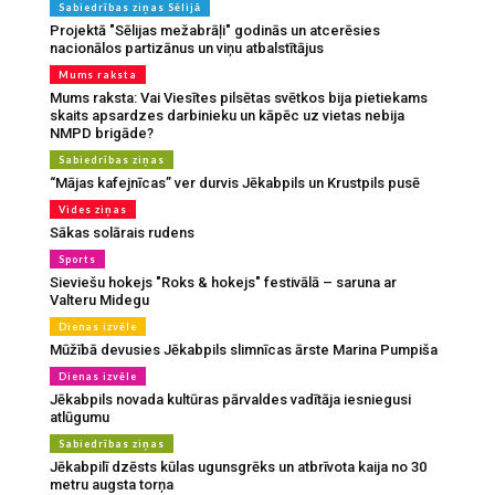
Sabiedrības ziņas Sēlijā
Projektā "Sēlijas mežabrāļi" godinās un atcerēsies
nacionālos partizānus un viņu atbalstītājus
Mums raksta
Mums raksta: Vai Viesītes pilsētas svētkos bija pietiekams
skaits apsardzes darbinieku un kāpēc uz vietas nebija
NMPD brigāde?
Sabiedrības ziņas
“Mājas kafejnīcas” ver durvis Jēkabpils un Krustpils pusē
Vides ziņas
Sākas solārais rudens
Sports
Sieviešu hokejs "Roks & hokejs" festivālā – saruna ar
Valteru Midegu
Dienas izvēle
Mūžībā devusies Jēkabpils slimnīcas ārste Marina Pumpiša
Dienas izvēle
Jēkabpils novada kultūras pārvaldes vadītāja iesniegusi
atlūgumu
Sabiedrības ziņas
Jēkabpilī dzēsts kūlas ugunsgrēks un atbrīvota kaija no 30
metru augsta torņa