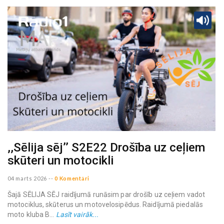
,,Sēlija sēj’’ S2E22 Drošība uz ceļiem
skūteri un motocikli
04 marts 2026
--
0 Komentāri
Šajā SĒLIJA SĒJ raidījumā runāsim par drošīb uz ceļiem vadot
motociklus, skūterus un motovelosipēdus. Raidījumā piedalās
moto kluba B...
Lasīt vairāk...