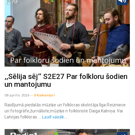
,,Sēlija sēj’’ S2E27 Par folkloru šodien
un mantojumu
08 aprilis 2026
--
0 Komentāri
Raidījumā piedalās mūziķe un folkloras skolotāja Ilga Reizniece
un fotogrāfe,žurnāliste,mūziķe n folkloriste Daiga Kalniņa. Vai
Latvijas folkloras ...
Lasīt vairāk...