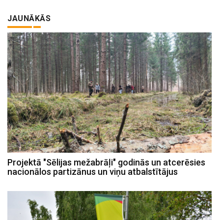
JAUNĀKĀS
Projektā "Sēlijas mežabrāļi" godinās un atcerēsies
nacionālos partizānus un viņu atbalstītājus