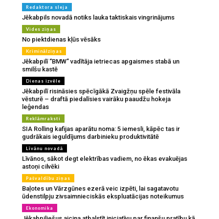
Redaktora sleja
Jēkabpils novadā notiks lauka taktiskais vingrinājums
Vides ziņas
No piektdienas kļūs vēsāks
Kriminālziņas
Jēkabpilī “BMW” vadītāja ietriecas apgaismes stabā un
smilšu kastē
Dienas izvēle
Jēkabpilī risināsies spēcīgākā Zvaigžņu spēle festivāla
vēsturē – draftā piedalīsies vairāku paaudžu hokeja
leģendas
Reklāmraksti
SIA Rolling kafijas aparātu noma: 5 iemesli, kāpēc tas ir
gudrākais ieguldījums darbinieku produktivitātē
Līvānu novadā
Līvānos, sākot degt elektrības vadiem, no ēkas evakuējas
astoņi cilvēki
Pašvaldību ziņas
Baļotes un Vārzgūnes ezerā veic izpēti, lai sagatavotu
ūdenstilpju zivsaimnieciskās ekspluatācijas noteikumus
Ekonomika
Jēkabpiliešus aicina atbalstīt iniciatīvu par finanšu pratību kā