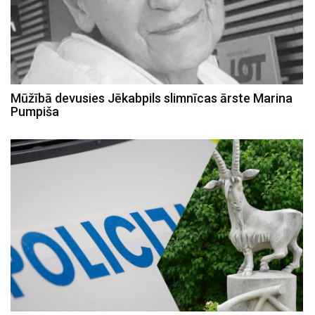
Mūžībā devusies Jēkabpils slimnīcas ārste Marina
Pumpiša