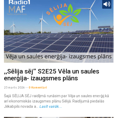
,,Sēlija sēj’’ S2E25 Vēla un saules
enerģija- izaugsmes plāns
25 marts 2026
--
0 Komentāri
Šajā SĒLIJA SĒJ raidījmā runāsim par Vēja un saules enerģij kā
arī ekonomiskās izaugsmes plānu Sēlijā. Raidījumā piedalās
Jēkabpils novada a...
Lasīt vairāk...