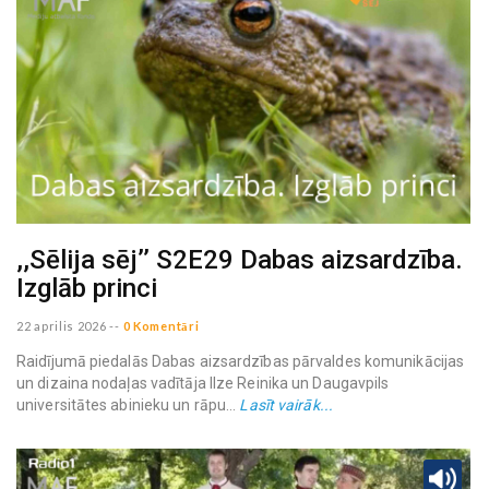
,,Sēlija sēj’’ S2E29 Dabas aizsardzība.
Izglāb princi
22 aprilis 2026
--
0 Komentāri
Raidījumā piedalās Dabas aizsardzības pārvaldes komunikācijas
un dizaina nodaļas vadītāja Ilze Reinika un Daugavpils
universitātes abinieku un rāpu...
Lasīt vairāk...