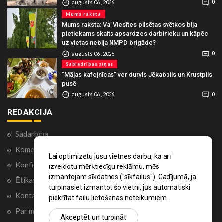
augusts 06 , 2026
0
Mums raksta
Mums raksta: Vai Viesītes pilsētas svētkos bija
pietiekams skaits apsardzes darbinieku un kāpēc
uz vietas nebija NMPD brigāde?
augusts 06 , 2026
0
Sabiedrības ziņas
“Mājas kafejnīcas” ver durvis Jēkabpils un Krustpils
pusē
augusts 06 , 2026
0
REDAKCIJA
Sadarbība
Komentāri portālā
Lai optimizētu jūsu vietnes darbu, kā arī
Konfidencialitātes politika
izveidotu mērķtiecīgu reklāmu, mēs
izmantojam sīkdatnes ("sīkfailus"). Gadījumā, ja
Ētikas kodekss
turpināsiet izmantot šo vietni, jūs automātiski
Kontakti
piekrītat failu lietošanas noteikumiem.
Par mums
Akceptēt un turpināt