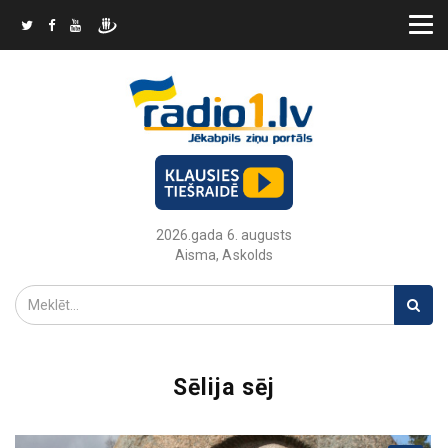
2026.gada 6. augusts
Aisma, Askolds
Sēlija sēj