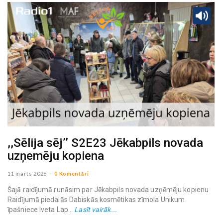
,,Sēlija sēj’’ S2E23 Jēkabpils novada
uzņemēju kopiena
11 marts 2026
--
0 Komentāri
Šajā raidījumā runāsim par Jēkabpils novada uzņēmēju kopienu
Raidījumā piedalās Dabiskās kosmētikas zīmola Unikum
īpašniece Iveta Lap...
Lasīt vairāk...