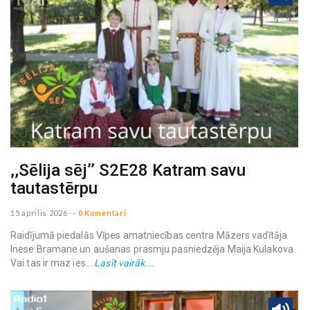
,,Sēlija sēj’’ S2E28 Katram savu
tautastērpu
15 aprilis 2026
--
0 Komentāri
Raidījumā piedalās Vīpes amatniecības centra Māzers vadītāja
Inese Bramane un aušanas prasmju pasniedzēja Maija Kulakova.
Vai tas ir maz ies...
Lasīt vairāk...