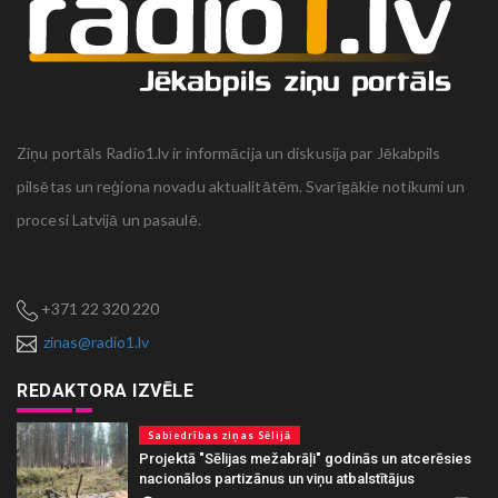
Ziņu portāls Radio1.lv ir informācija un diskusija par Jēkabpils
pilsētas un reģiona novadu aktualitātēm. Svarīgākie notikumi un
procesi Latvijā un pasaulē.
+371 22 320 220
zinas@radio1.lv
REDAKTORA IZVĒLE
Sabiedrības ziņas Sēlijā
Projektā "Sēlijas mežabrāļi" godinās un atcerēsies
nacionālos partizānus un viņu atbalstītājus