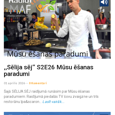
,,Sēlija sēj’’ S2E26 Mūsu ēšanas
paradumi
01 aprilis 2026
--
0 Komentāri
Šajā SĒLIJA SĒJ raidījumā runāsim par Mūsu ēšanas
paradumiem. Raidījumā piedalās TV šovu zvaigzne un trīs
restorānu īpa&scaron...
Lasīt vairāk...