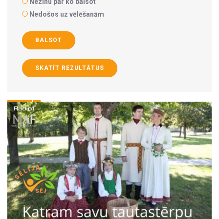
Nezinu par ko balsot
Nedošos uz vēlēšanām
BALSOT
SKATĪT REZULTĀTUS