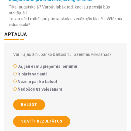
Tikai augstskolā? Varbūt labāk tad, kad jau pensijā būs
aizgājuši?
To var sākt mācīt jau pamatskolas vecākajās klasēs! Vēlākais
vidusskolā!!...
APTAUJA
Vai Tu jau zini, par ko balsosi 15. Saeimas vēlēšanās?
Jā, jau esmu pieņēmis lēmumu
Ir pāris varianti
Nezinu par ko balsot
Nedošos uz vēlēšanām
BALSOT
SKATĪT REZULTĀTUS