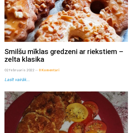
Smilšu mīklas gredzeni ar riekstiem –
zelta klasika
02 februaris 2022
--
0 Komentāri
Lasīt vairāk...