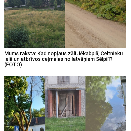
Mums raksta: Kad nopļaus zāli Jēkabpilī, Celtnieku
ielā un atbrīvos ceļmalas no latvāņiem Sēlpilī?
(FOTO)