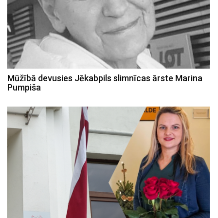
Mūžībā devusies Jēkabpils slimnīcas ārste Marina
Pumpiša