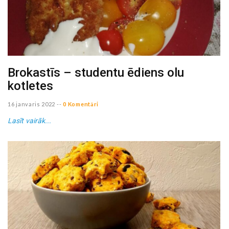
Brokastīs – studentu ēdiens olu
kotletes
16 janvaris 2022
--
0 Komentāri
Lasīt vairāk...