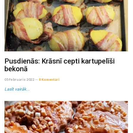
Pusdienās: Krāsnī cepti kartupelīši
bekonā
05 februaris 2022
--
0 Komentāri
Lasīt vairāk...