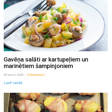
Gavēņa salāti ar kartupeļiem un
marinētiem šampinjoniem
05 marts 2022
--
0 Komentāri
Lasīt vairāk...