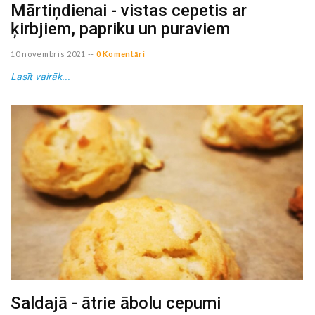
Mārtiņdienai - vistas cepetis ar
ķirbjiem, papriku un puraviem
10 novembris 2021
--
0 Komentāri
Lasīt vairāk...
Saldajā - ātrie ābolu cepumi