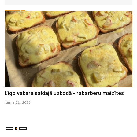
Līgo vakara saldajā uzkodā - rabarberu maizītes
B
s
junijs 21 , 2026
ma