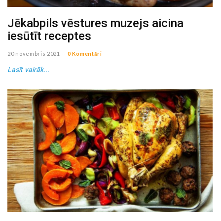
Jēkabpils vēstures muzejs aicina
iesūtīt receptes
20 novembris 2021
--
0 Komentāri
Lasīt vairāk...