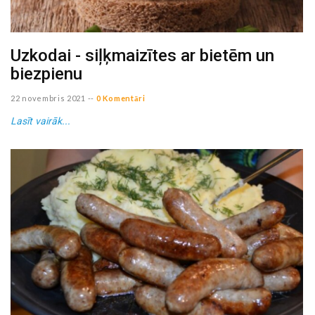
Uzkodai - siļķmaizītes ar bietēm un
biezpienu
22 novembris 2021
--
0 Komentāri
Lasīt vairāk...