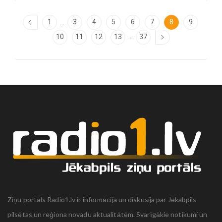
...
1
3
4
5
6
7
8
9
...
10
11
12
13
37
Ziņu portāls Radio1.lv ir informācija un diskusija par Jēkabpils
pilsētas un reģiona novadu aktualitātēm. Svarīgākie notikumi un