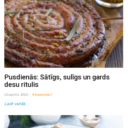
Pusdienās: Sātīgs, sulīgs un gards
desu ritulis
10 aprilis 2022
--
0 Komentāri
Lasīt vairāk...