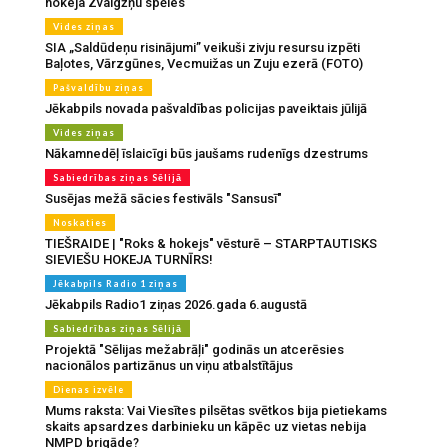
hokeja Zvaigžņu spēles
Vides ziņas
SIA „Saldūdeņu risinājumi” veikuši zivju resursu izpēti
Baļotes, Vārzgūnes, Vecmuižas un Zuju ezerā (FOTO)
Pašvaldību ziņas
Jēkabpils novada pašvaldības policijas paveiktais jūlijā
Vides ziņas
Nākamnedēļ īslaicīgi būs jaušams rudenīgs dzestrums
Sabiedrības ziņas Sēlijā
Susējas mežā sācies festivāls "Sansusī"
Noskaties
TIEŠRAIDE | "Roks & hokejs" vēsturē – STARPTAUTISKS
SIEVIEŠU HOKEJA TURNĪRS!
Jēkabpils Radio 1 ziņas
Jēkabpils Radio1 ziņas 2026.gada 6.augustā
Sabiedrības ziņas Sēlijā
Projektā "Sēlijas mežabrāļi" godinās un atcerēsies
nacionālos partizānus un viņu atbalstītājus
Dienas izvēle
Mums raksta: Vai Viesītes pilsētas svētkos bija pietiekams
skaits apsardzes darbinieku un kāpēc uz vietas nebija
NMPD brigāde?