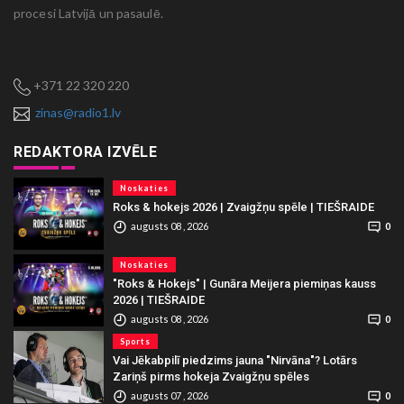
procesi Latvijā un pasaulē.
+371 22 320 220
zinas@radio1.lv
REDAKTORA IZVĒLE
Noskaties
Roks & hokejs 2026 | Zvaigžņu spēle | TIEŠRAIDE
augusts 08 , 2026
0
Noskaties
"Roks & Hokejs" | Gunāra Meijera piemiņas kauss
2026 | TIEŠRAIDE
augusts 08 , 2026
0
Sports
Vai Jēkabpilī piedzims jauna "Nirvāna"? Lotārs
Zariņš pirms hokeja Zvaigžņu spēles
augusts 07 , 2026
0