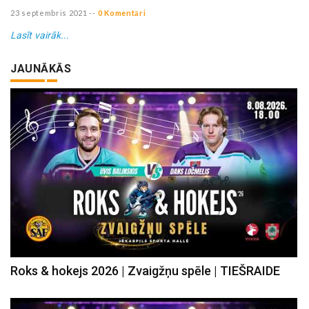
23 septembris 2021
--
0 Komentāri
Lasīt vairāk...
JAUNĀKĀS
Roks & hokejs 2026 | Zvaigžņu spēle | TIEŠRAIDE