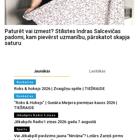
Paturēt vai izmest? Stilistes Indras Salcevičas
padomi, kam pievērst uzmanību, pārskatot skapja
saturu
Jaunākās
Lasītākās
Noskaties
Roks & hokejs 2026 | Zvaigžņu spēle | TIEŠRAIDE
Noskaties
"Roks & Hokejs" | Gunāra Meijera piemiņas kauss 2026 |
TIEŠRAIDE
Jēkabpils Radio 1 ziņas
Jēkabpils Radio1 ziņas 2026.gada 7.augustā
Sports
Vai Jēkabpilī piedzims jauna "Nirvāna"? Lotārs Zariņš pirms