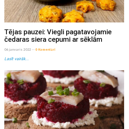
Tējas pauzei: Viegli pagatavojamie
čedaras siera cepumi ar sēklām
06 janvaris 2022
--
0 Komentāri
Lasīt vairāk...