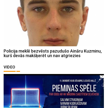
Policija meklē bezvēsts pazudušo Aināru Kuzminu,
kurš devās makšķerēt un nav atgriezies
VIDEO