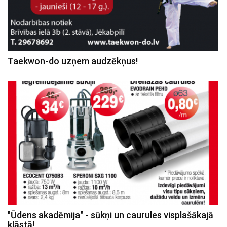
Taekwon-do uzņem audzēkņus!
"Ūdens akadēmija" - sūkņi un caurules visplašākajā
klāstā!