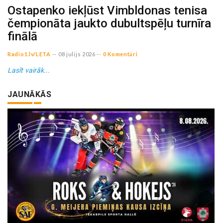
Ostapenko iekļūst Vimbldonas tenisa
čempionāta jaukto dubultspēļu turnīra
finālā
Radio1.lv/LETA
--
08 julijs 2026
--
0 Komentāri
Lasīt vairāk...
JAUNĀKĀS