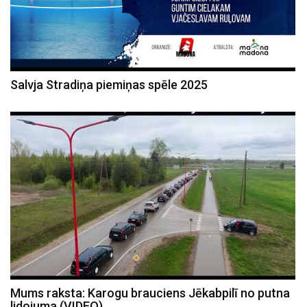
Salvja Stradiņa piemiņas spēle 2025
Mums raksta: Karogu brauciens Jēkabpilī no putna
lidojuma (VIDEO)