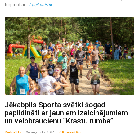
turpinot ar...
Lasīt vairāk...
Jēkabpils Sporta svētki šogad
papildināti ar jauniem izaicinājumiem
un velobraucienu “Krastu rumba”
Radio1.lv
--
04 augusts 2026
--
0 Komentāri