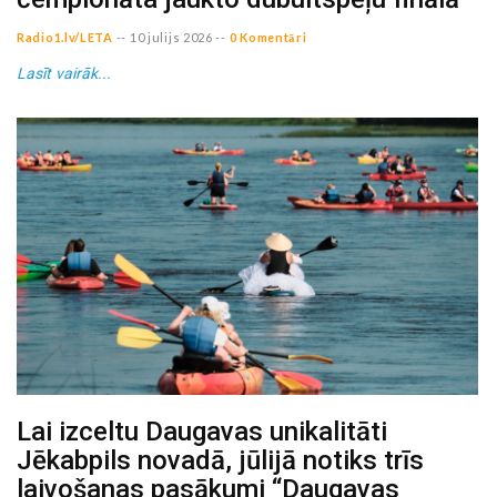
Radio1.lv/LETA
--
10 julijs 2026
--
0 Komentāri
Lasīt vairāk...
Lai izceltu Daugavas unikalitāti
Jēkabpils novadā, jūlijā notiks trīs
laivošanas pasākumi “Daugavas