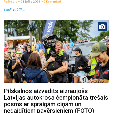
Radio1.lv
--
31 julijs 2026
--
0 Komentāri
Lasīt vairāk...
Pilskalnos aizvadīts aizraujošs
Latvijas autokrosa čempionāta trešais
posms ar spraigām cīņām un
negaidītiem pavērsieniem (FOTO)