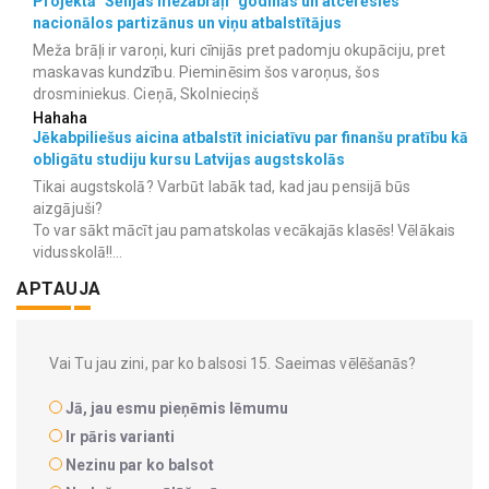
Projektā "Sēlijas mežabrāļi" godinās un atcerēsies
nacionālos partizānus un viņu atbalstītājus
Meža brāļi ir varoņi, kuri cīnijās pret padomju okupāciju, pret
maskavas kundzību. Pieminēsim šos varoņus, šos
drosminiekus. Cieņā, Skolnieciņš
Hahaha
Jēkabpiliešus aicina atbalstīt iniciatīvu par finanšu pratību kā
obligātu studiju kursu Latvijas augstskolās
Tikai augstskolā? Varbūt labāk tad, kad jau pensijā būs
aizgājuši?
To var sākt mācīt jau pamatskolas vecākajās klasēs! Vēlākais
vidusskolā!!...
APTAUJA
Vai Tu jau zini, par ko balsosi 15. Saeimas vēlēšanās?
Jā, jau esmu pieņēmis lēmumu
Ir pāris varianti
Nezinu par ko balsot