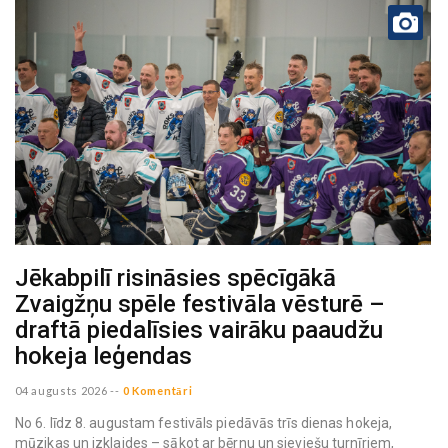
Jēkabpilī risināsies spēcīgākā
Zvaigžņu spēle festivāla vēsturē –
draftā piedalīsies vairāku paaudžu
hokeja leģendas
04 augusts 2026
--
0 Komentāri
No 6. līdz 8. augustam festivāls piedāvās trīs dienas hokeja,
mūzikas un izklaides – sākot ar bērnu un sieviešu turnīriem,