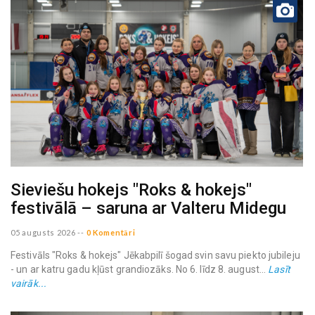
Sieviešu hokejs "Roks & hokejs"
festivālā – saruna ar Valteru Midegu
05 augusts 2026
--
0 Komentāri
Festivāls "Roks & hokejs" Jēkabpilī šogad svin savu piekto jubileju
- un ar katru gadu kļūst grandiozāks. No 6. līdz 8. august...
Lasīt
vairāk...