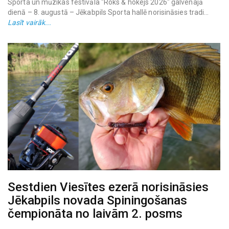
Sporta un mūzikas festivāla "Roks & hokejs 2026" galvenajā
dienā – 8. augustā – Jēkabpils Sporta hallē norisināsies tradi...
Lasīt vairāk...
Sestdien Viesītes ezerā norisināsies
Jēkabpils novada Spiningošanas
čempionāta no laivām 2. posms