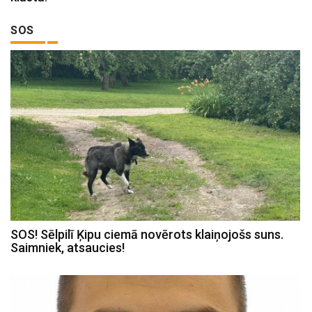
SOS
SOS! Sēlpilī Ķipu ciemā novērots klaiņojošs suns.
Saimniek, atsaucies!