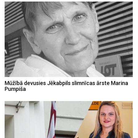
Mūžībā devusies Jēkabpils slimnīcas ārste Marina
Pumpiša