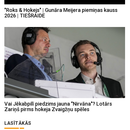
"Roks & Hokejs" | Gunāra Meijera piemiņas kauss
2026 | TIEŠRAIDE
Vai Jēkabpilī piedzims jauna "Nirvāna"? Lotārs
Zariņš pirms hokeja Zvaigžņu spēles
LASĪTĀKĀS