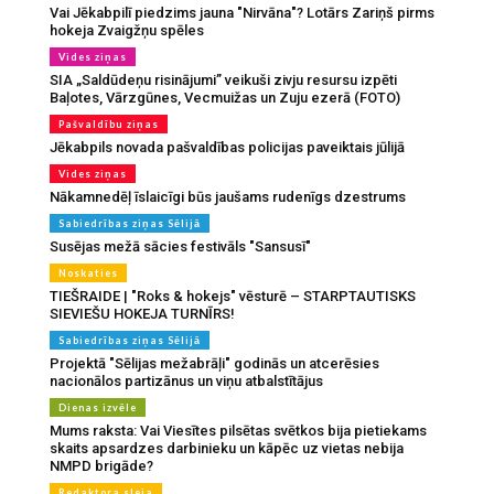
Vai Jēkabpilī piedzims jauna "Nirvāna"? Lotārs Zariņš pirms
hokeja Zvaigžņu spēles
Vides ziņas
SIA „Saldūdeņu risinājumi” veikuši zivju resursu izpēti
Baļotes, Vārzgūnes, Vecmuižas un Zuju ezerā (FOTO)
Pašvaldību ziņas
Jēkabpils novada pašvaldības policijas paveiktais jūlijā
Vides ziņas
Nākamnedēļ īslaicīgi būs jaušams rudenīgs dzestrums
Sabiedrības ziņas Sēlijā
Susējas mežā sācies festivāls "Sansusī"
Noskaties
TIEŠRAIDE | "Roks & hokejs" vēsturē – STARPTAUTISKS
SIEVIEŠU HOKEJA TURNĪRS!
Sabiedrības ziņas Sēlijā
Projektā "Sēlijas mežabrāļi" godinās un atcerēsies
nacionālos partizānus un viņu atbalstītājus
Dienas izvēle
Mums raksta: Vai Viesītes pilsētas svētkos bija pietiekams
skaits apsardzes darbinieku un kāpēc uz vietas nebija
NMPD brigāde?
Redaktora sleja