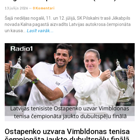
13 julijs 2026
--
0 Komentāri
Šajā nedēļas nogalē, 11. un 12. jūlijā, SK Pilskalni trasē Jēkabpils
novada Kalna pagastā aizvadīts Latvijas autokrosa čempionāta
un kausa...
Lasīt vairāk...
Ostapenko uzvara Vimbldonas tenisa
čempionāta jaukto dubultspēļu finālā