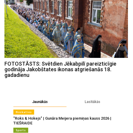
FOTOSTĀSTS: Svētdien Jēkabpilī pareizticīgie
godināja Jakobštates ikonas atgriešanās 18.
gadadienu
Jaunākās
Lasītākās
Noskaties
"Roks & Hokejs" | Gunāra Meijera piemiņas kauss 2026 |
TIEŠRAIDE
Sports