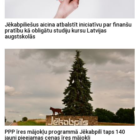
Jēkabpiliešus aicina atbalstīt iniciatīvu par finanšu
pratību kā obligātu studiju kursu Latvijas
augstskolās
PPP īres mājokļu programmā Jēkabpilī taps 140
jauni pieejamas cenas īres mājokļi