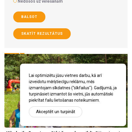
Nedošos uz vēlēšanām
BALSOT
SKATĪT REZULTĀTUS
Lai optimizētu jūsu vietnes darbu, kā arī
izveidotu mērķtiecīgu reklāmu, mēs
izmantojam sīkdatnes ("sīkfailus"). Gadījumā, ja
turpināsiet izmantot šo vietni, jūs automātiski
piekrītat failu lietošanas noteikumiem.
Akceptēt un turpināt