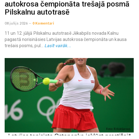
autokrosa čempionāta trešajā posmā
Pilskalnu autotrasē
08 julijs 2026
--
0 Komentāri
11 un 12. jūlijā Pilskalnu autotrasē Jēkabpils novada Kalnu
pagastā norisināsies Latvijas autokrosa čempionāta un kausa
trešais posms, pul...
Lasīt vairāk...