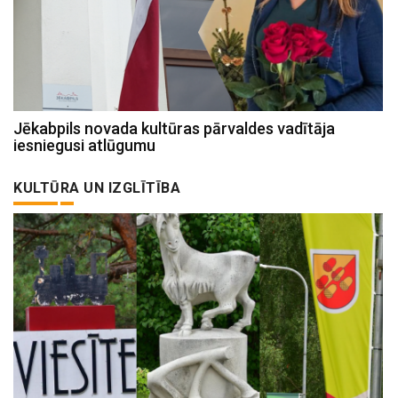
Jēkabpils novada kultūras pārvaldes vadītāja
iesniegusi atlūgumu
KULTŪRA UN IZGLĪTĪBA