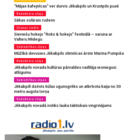
“Mājas kafejnīcas” ver durvis Jēkabpils un Krustpils pusē
Redaktora sleja
Sākas solārais rudens
Dienas izvēle
Sieviešu hokejs "Roks & hokejs" festivālā – saruna ar
Valteru Midegu
Sabiedrības ziņas
Mūžībā devusies Jēkabpils slimnīcas ārste Marina Pumpiša
Redaktora sleja
Jēkabpils novada kultūras pārvaldes vadītāja iesniegusi
atlūgumu
Sabiedrības ziņas
Jēkabpilī dzēsts kūlas ugunsgrēks un atbrīvota kaija no 30
metru augsta torņa
Redaktora sleja
Jēkabpils novadā notiks lauka taktiskais vingrinājums