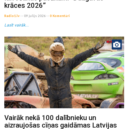
krāces 2026”
Radio1.lv
--
09 julijs 2026
--
0 Komentāri
Lasīt vairāk...
Vairāk nekā 100 dalībnieku un
aizraujošas cīņas gaidāmas Latvijas