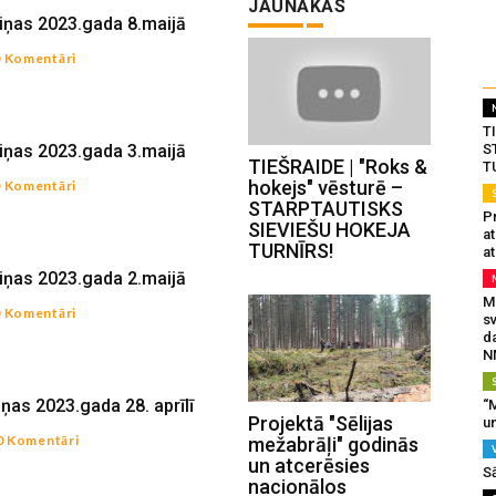
JAUNĀKĀS
iņas 2023.gada 8.maijā
0 Komentāri
T
iņas 2023.gada 3.maijā
S
TIEŠRAIDE | "Roks &
T
hokejs" vēsturē –
0 Komentāri
STARPTAUTISKS
Pr
SIEVIEŠU HOKEJA
a
TURNĪRS!
at
iņas 2023.gada 2.maijā
Mu
0 Komentāri
s
da
N
ņas 2023.gada 28. aprīlī
“M
Projektā "Sēlijas
un
0 Komentāri
mežabrāļi" godinās
un atcerēsies
S
nacionālos