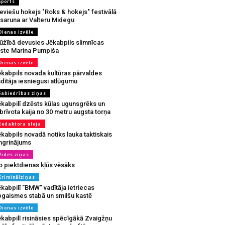
Sports
eviešu hokejs "Roks & hokejs" festivālā
 saruna ar Valteru Midegu
Dienas izvēle
ūžībā devusies Jēkabpils slimnīcas
rste Marina Pumpiša
Dienas izvēle
ēkabpils novada kultūras pārvaldes
dītāja iesniegusi atlūgumu
Sabiedrības ziņas
ēkabpilī dzēsts kūlas ugunsgrēks un
brīvota kaija no 30 metru augsta torņa
Redaktora sleja
kabpils novadā notiks lauka taktiskais
ingrinājums
Vides ziņas
o piektdienas kļūs vēsāks
Kriminālziņas
kabpilī “BMW” vadītāja ietriecas
pgaismes stabā un smilšu kastē
Dienas izvēle
ēkabpilī risināsies spēcīgākā Zvaigžņu