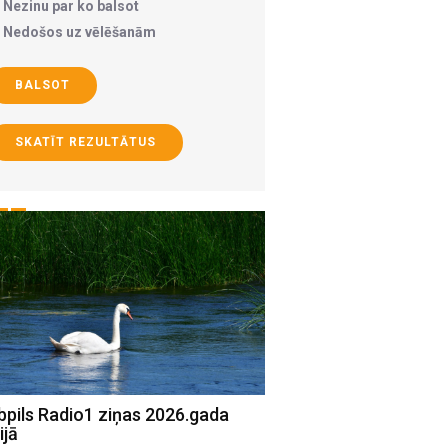
Nezinu par ko balsot
Nedošos uz vēlēšanām
BALSOT
SKATĪT REZULTĀTUS
bpils Radio1 ziņas 2026.gada
Jēkabpils Radio1 ziņa
ijā
15.jūlijā