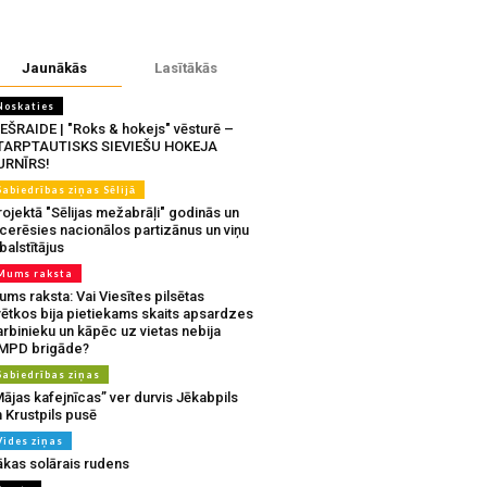
Jaunākās
Lasītākās
Noskaties
IEŠRAIDE | "Roks & hokejs" vēsturē –
TARPTAUTISKS SIEVIEŠU HOKEJA
URNĪRS!
Sabiedrības ziņas Sēlijā
ojektā "Sēlijas mežabrāļi" godinās un
tcerēsies nacionālos partizānus un viņu
balstītājus
Mums raksta
ms raksta: Vai Viesītes pilsētas
vētkos bija pietiekams skaits apsardzes
rbinieku un kāpēc uz vietas nebija
MPD brigāde?
Sabiedrības ziņas
ājas kafejnīcas” ver durvis Jēkabpils
 Krustpils pusē
Vides ziņas
ākas solārais rudens