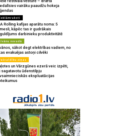
ēle festivāla vēsturē – draftā
iedalīsies vairāku paaudžu hokeja
eģendas
Reklāmraksti
A Rolling kafijas aparātu noma: 5
mesli, kāpēc tas ir gudrākais
guldījums darbinieku produktivitātē
Līvānu novadā
vānos, sākot degt elektrības vadiem, no
as evakuējas astoņi cilvēki
Pašvaldību ziņas
aļotes un Vārzgūnes ezerā veic izpēti,
i sagatavotu ūdenstilpju
ivsaimnieciskās ekspluatācijas
oteikumus