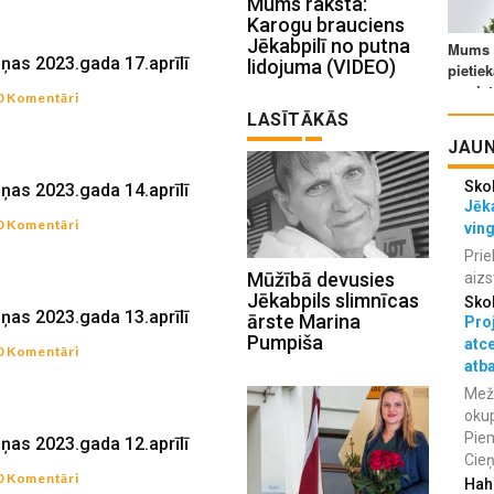
Mums raksta:
Karogu brauciens
Jēkabpilī no putna
iņas 2023.gada 17.aprīlī
lidojuma (VIDEO)
0 Komentāri
LASĪTĀKĀS
JAUN
Sko
iņas 2023.gada 14.aprīlī
Jēka
0 Komentāri
vin
Prie
Mūžībā devusies
aizs
Jēkabpils slimnīcas
Sko
iņas 2023.gada 13.aprīlī
ārste Marina
Proj
Pumpiša
atc
0 Komentāri
atba
Meža
okup
Piem
iņas 2023.gada 12.aprīlī
Cieņ
0 Komentāri
Hah