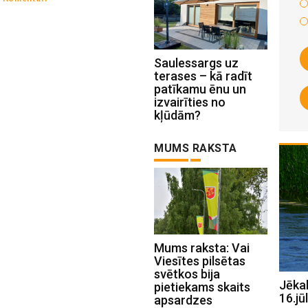
Saulessargs uz
terases – kā radīt
patīkamu ēnu un
izvairīties no
kļūdām?
MUMS RAKSTA
Mums raksta: Vai
Viesītes pilsētas
svētkos bija
Jēkabpils Radio1 ziņas 2026.gada
Jēka
pietiekams skaits
17.jūlijā
16.jūl
apsardzes