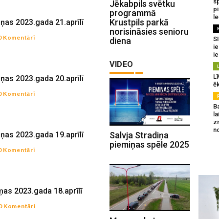
sp
Jēkabpils svētku
p
programmā
l
Krustpils parkā
iņas 2023.gada 21.aprīlī
norisināsies senioru
0 Komentāri
SI
diena
ie
ie
VIDEO
Lī
iņas 2023.gada 20.aprīlī
ēk
0 Komentāri
B
la
z
n
Salvja Stradiņa
iņas 2023.gada 19.aprīlī
piemiņas spēle 2025
0 Komentāri
ņas 2023.gada 18.aprīlī
0 Komentāri