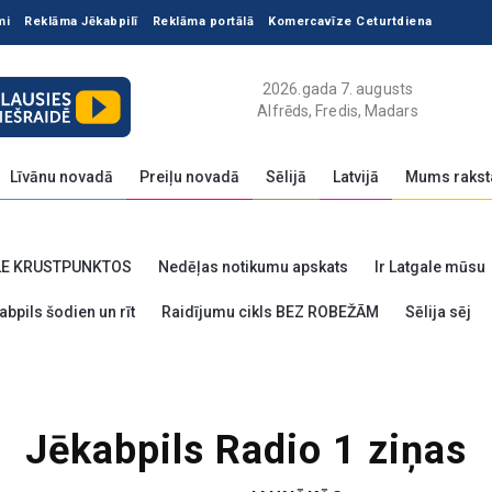
mi
Reklāma Jēkabpilī
Reklāma portālā
Komercavīze Ceturtdiena
2026.gada 7. augusts
Alfrēds, Fredis, Madars
Līvānu novadā
Preiļu novadā
Sēlijā
Latvijā
Mums rakst
LE KRUSTPUNKTOS
Nedēļas notikumu apskats
Ir Latgale mūsu
abpils šodien un rīt
Raidījumu cikls BEZ ROBEŽĀM
Sēlija sēj
Jēkabpils Radio 1 ziņas