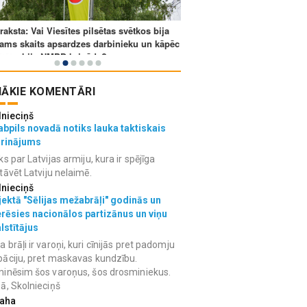
ĀKIE KOMENTĀRI
lnieciņš
bpils novadā notiks lauka taktiskais
grinājums
ks par Latvijas armiju, kura ir spējīga
tāvēt Latviju nelaimē.
lnieciņš
ektā "Sēlijas mežabrāļi" godinās un
erēsies nacionālos partizānus un viņu
lstītājus
 brāļi ir varoņi, kuri cīnijās pret padomju
āciju, pret maskavas kundzību.
inēsim šos varoņus, šos drosminiekus.
ā, Skolnieciņš
aha