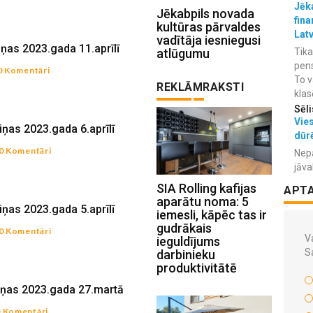
Jēka
Jēkabpils novada
fina
kultūras pārvaldes
Lat
vadītāja iesniegusi
iņas 2023.gada 11.aprīlī
atlūgumu
Tika
pens
0 Komentāri
To v
REKLĀMRAKSTI
klas
Sēli
Vies
iņas 2023.gada 6.aprīlī
dūr
0 Komentāri
Nepa
jāva
SIA Rolling kafijas
APT
aparātu noma: 5
iņas 2023.gada 5.aprīlī
iemesli, kāpēc tas ir
gudrākais
0 Komentāri
Va
ieguldījums
S
darbinieku
produktivitātē
iņas 2023.gada 27.martā
0 Komentāri