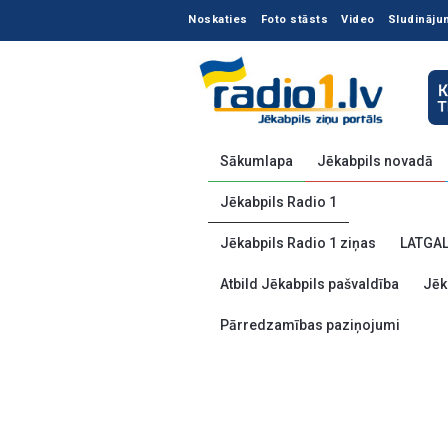
Noskaties
Foto stāsts
Video
Sludināju
Sākumlapa
Jēkabpils novadā
Jēkabpils Radio 1
Jēkabpils Radio 1 ziņas
LATGA
Atbild Jēkabpils pašvaldība
Jēk
Pārredzamības paziņojumi