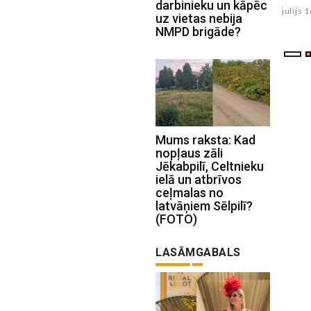
darbinieku un kāpēc
julijs 17 , 2026
julijs 
uz vietas nebija
NMPD brigāde?
Mums raksta: Kad
nopļaus zāli
Jēkabpilī, Celtnieku
ielā un atbrīvos
ceļmalas no
latvāņiem Sēlpilī?
(FOTO)
LASĀMGABALS