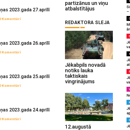
partizānus un viņu
Si
atbalstītājus
iņas 2023.gada 27.aprīlī
–
0 Komentāri
REDAKTORA SLEJA
M
ā
J
iņas 2023.gada 26.aprīlī
va
0 Komentāri
J
Jēkabpils novadā
at
notiks lauka
taktiskais
iņas 2023.gada 25.aprīlī
Jē
vingrinājums
v
0 Komentāri
N
Jē
iņas 2023.gada 24.aprīlī
a
0 Komentāri
12.augustā
J