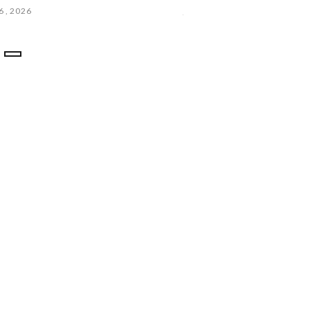
16 , 2026
julijs 15 , 2026