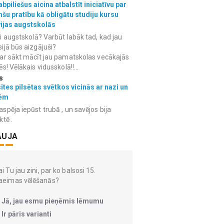
bpiliešus aicina atbalstīt iniciatīvu par
nšu pratību kā obligātu studiju kursu
vijas augstskolās
i augstskolā? Varbūt labāk tad, kad jau
ijā būs aizgājuši?
ar sākt mācīt jau pamatskolas vecākajās
ēs! Vēlākais vidusskolā!!...
s
ītes pilsētas svētkos vicinās ar nazi un
ēm
spēja iepūst trubā , un savējos bija
ktē .
AUJA
i Tu jau zini, par ko balsosi 15.
aeimas vēlēšanās?
Jā, jau esmu pieņēmis lēmumu
Ir pāris varianti