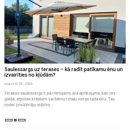
Saulessargs uz terases – kā radīt patīkamu ēnu un
M
izvairīties no kļūdām?
h
augusts 03 , 2026
au
Terases saulessargs ir pārvietojams āra aprīkojums, kas virs
galda, atpūtas krēsliem vai bērnu rotaļu vietas rada ēnu. Tas
noder privātmāju iedzīvo...