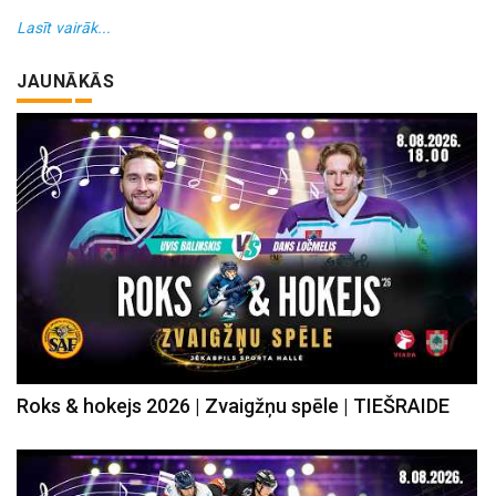
Lasīt vairāk...
JAUNĀKĀS
Roks & hokejs 2026 | Zvaigžņu spēle | TIEŠRAIDE