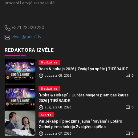
procesi Latvijā un pasaulē.
+371 22 320 220
zinas@radio1.lv
REDAKTORA IZVĒLE
Noskaties
Roks & hokejs 2026 | Zvaigžņu spēle | TIEŠRAIDE
augusts 08 , 2026
0
Noskaties
"Roks & Hokejs" | Gunāra Meijera piemiņas kauss
2026 | TIEŠRAIDE
augusts 08 , 2026
0
Sports
Vai Jēkabpilī piedzims jauna "Nirvāna"? Lotārs
Zariņš pirms hokeja Zvaigžņu spēles
augusts 07 , 2026
0