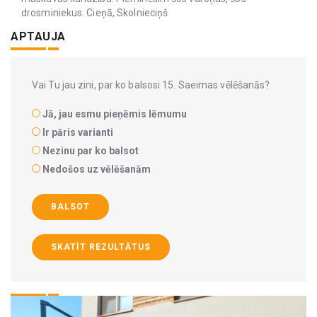
drosminiekus. Cieņā, Skolnieciņš
APTAUJA
Vai Tu jau zini, par ko balsosi 15. Saeimas vēlēšanās?
Jā, jau esmu pieņēmis lēmumu
Ir pāris varianti
Nezinu par ko balsot
Nedošos uz vēlēšanām
BALSOT
SKATĪT REZULTĀTUS