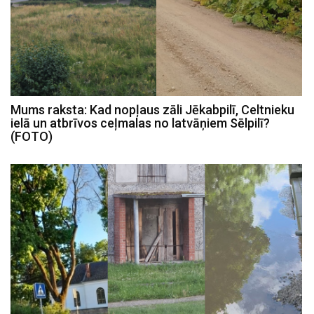
Mums raksta: Kad nopļaus zāli Jēkabpilī, Celtnieku
ielā un atbrīvos ceļmalas no latvāņiem Sēlpilī?
(FOTO)