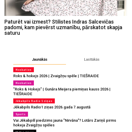
Paturēt vai izmest? Stilistes Indras Salcevičas
padomi, kam pievērst uzmanību, pārskatot skapja
saturu
Jaunākās
Lasītākās
Noskaties
Roks & hokejs 2026 | Zvaigžņu spēle | TIEŠRAIDE
Noskaties
"Roks & Hokejs" | Gunāra Meijera piemiņas kauss 2026 |
TIEŠRAIDE
Jēkabpils Radio 1 ziņas
Jēkabpils Radio1 ziņas 2026.gada 7.augustā
Sports
Vai Jēkabpilī piedzims jauna "Nirvāna"? Lotārs Zariņš pirms
hokeja Zvaigžņu spēles