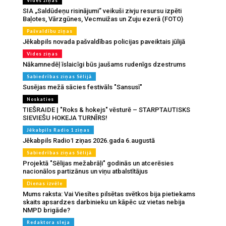
Vides ziņas
SIA „Saldūdeņu risinājumi” veikuši zivju resursu izpēti
Baļotes, Vārzgūnes, Vecmuižas un Zuju ezerā (FOTO)
Pašvaldību ziņas
Jēkabpils novada pašvaldības policijas paveiktais jūlijā
Vides ziņas
Nākamnedēļ īslaicīgi būs jaušams rudenīgs dzestrums
Sabiedrības ziņas Sēlijā
Susējas mežā sācies festivāls "Sansusī"
Noskaties
TIEŠRAIDE | "Roks & hokejs" vēsturē – STARPTAUTISKS
SIEVIEŠU HOKEJA TURNĪRS!
Jēkabpils Radio 1 ziņas
Jēkabpils Radio1 ziņas 2026.gada 6.augustā
Sabiedrības ziņas Sēlijā
Projektā "Sēlijas mežabrāļi" godinās un atcerēsies
nacionālos partizānus un viņu atbalstītājus
Dienas izvēle
Mums raksta: Vai Viesītes pilsētas svētkos bija pietiekams
skaits apsardzes darbinieku un kāpēc uz vietas nebija
NMPD brigāde?
Redaktora sleja