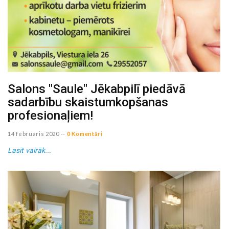
Salons "Saule" Jēkabpilī piedāvā
sadarbību skaistumkopšanas
profesionaļiem!
14 februaris 2020
--
0 Komentāri
Lasīt vairāk...