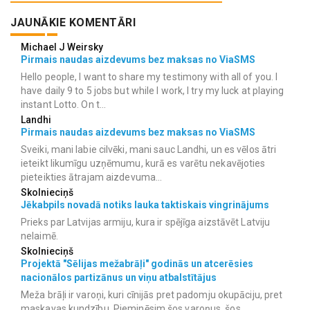
JAUNĀKIE KOMENTĀRI
Michael J Weirsky
Pirmais naudas aizdevums bez maksas no ViaSMS
Hello people, I want to share my testimony with all of you. I
have daily 9 to 5 jobs but while I work, I try my luck at playing
instant Lotto. On t...
Landhi
Pirmais naudas aizdevums bez maksas no ViaSMS
Sveiki, mani labie cilvēki, mani sauc Landhi, un es vēlos ātri
ieteikt likumīgu uzņēmumu, kurā es varētu nekavējoties
pieteikties ātrajam aizdevuma...
Skolnieciņš
Jēkabpils novadā notiks lauka taktiskais vingrinājums
Prieks par Latvijas armiju, kura ir spējīga aizstāvēt Latviju
nelaimē.
Skolnieciņš
Projektā "Sēlijas mežabrāļi" godinās un atcerēsies
nacionālos partizānus un viņu atbalstītājus
Meža brāļi ir varoņi, kuri cīnijās pret padomju okupāciju, pret
maskavas kundzību. Pieminēsim šos varoņus, šos