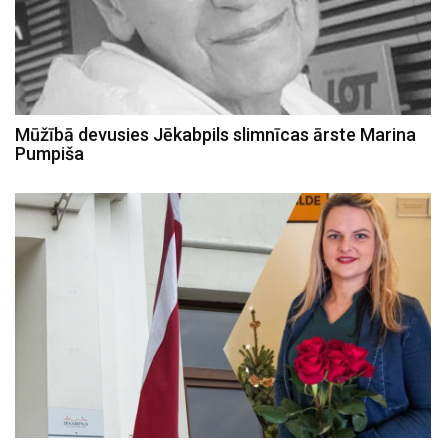
Mūžībā devusies Jēkabpils slimnīcas ārste Marina
Pumpiša