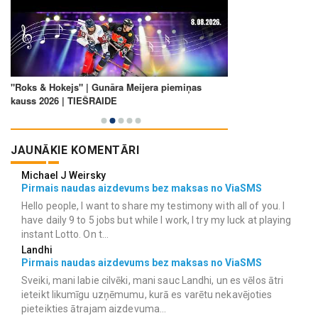
JAUNĀKIE KOMENTĀRI
Michael J Weirsky
Pirmais naudas aizdevums bez maksas no ViaSMS
Hello people, I want to share my testimony with all of you. I
have daily 9 to 5 jobs but while I work, I try my luck at playing
instant Lotto. On t...
Landhi
Pirmais naudas aizdevums bez maksas no ViaSMS
Sveiki, mani labie cilvēki, mani sauc Landhi, un es vēlos ātri
ieteikt likumīgu uzņēmumu, kurā es varētu nekavējoties
pieteikties ātrajam aizdevuma...