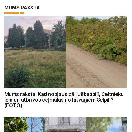
MUMS RAKSTA
Mums raksta: Kad nopļaus zāli Jēkabpilī, Celtnieku
ielā un atbrīvos ceļmalas no latvāņiem Sēlpilī?
(FOTO)