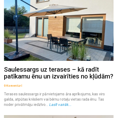
Saulessargs uz terases – kā radīt
patīkamu ēnu un izvairīties no kļūdām?
0 Komentāri
Terases saulessargs ir pārvietojams āra aprīkojums, kas virs
galda, atpūtas krēsliem vai bērnu rotaļu vietas rada ēnu. Tas
noder privātmāju iedzīvo...
Lasīt vairāk...