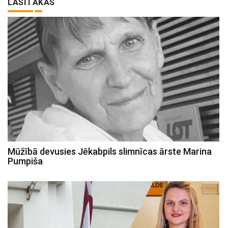
LASĪTĀKĀS
Mūžībā devusies Jēkabpils slimnīcas ārste Marina
Pumpiša