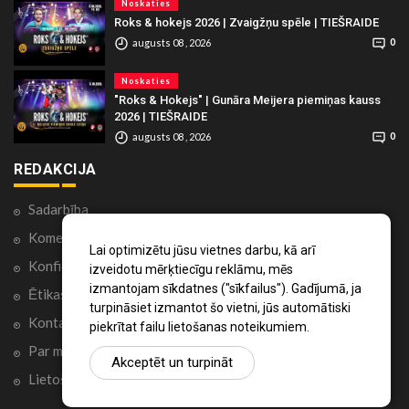
Noskaties
Roks & hokejs 2026 | Zvaigžņu spēle | TIEŠRAIDE
augusts 08 , 2026
0
Noskaties
"Roks & Hokejs" | Gunāra Meijera piemiņas kauss
2026 | TIEŠRAIDE
augusts 08 , 2026
0
REDAKCIJA
Sadarbība
Komentāri portālā
Lai optimizētu jūsu vietnes darbu, kā arī
Konfidencialitātes politika
izveidotu mērķtiecīgu reklāmu, mēs
izmantojam sīkdatnes ("sīkfailus"). Gadījumā, ja
Ētikas kodekss
turpināsiet izmantot šo vietni, jūs automātiski
Kontakti
piekrītat failu lietošanas noteikumiem.
Par mums
Akceptēt un turpināt
Lietošanas noteikumi