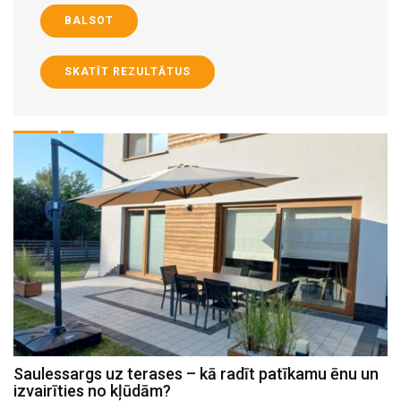
BALSOT
SKATĪT REZULTĀTUS
Saulessargs uz terases – kā radīt patīkamu ēnu un
M
izvairīties no kļūdām?
h