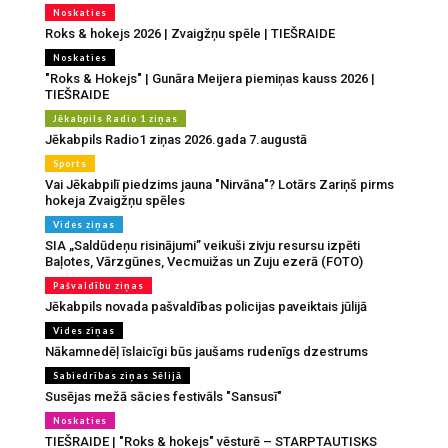
Noskaties
Roks & hokejs 2026 | Zvaigžņu spēle | TIEŠRAIDE
Noskaties
"Roks & Hokejs" | Gunāra Meijera piemiņas kauss 2026 |
TIEŠRAIDE
Jēkabpils Radio 1 ziņas
Jēkabpils Radio1 ziņas 2026.gada 7.augustā
Sports
Vai Jēkabpilī piedzims jauna "Nirvāna"? Lotārs Zariņš pirms
hokeja Zvaigžņu spēles
Vides ziņas
SIA „Saldūdeņu risinājumi” veikuši zivju resursu izpēti
Baļotes, Vārzgūnes, Vecmuižas un Zuju ezerā (FOTO)
Pašvaldību ziņas
Jēkabpils novada pašvaldības policijas paveiktais jūlijā
Vides ziņas
Nākamnedēļ īslaicīgi būs jaušams rudenīgs dzestrums
Sabiedrības ziņas Sēlijā
Susējas mežā sācies festivāls "Sansusī"
Noskaties
TIEŠRAIDE | "Roks & hokejs" vēsturē – STARPTAUTISKS