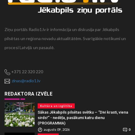
Ziņu portāls Radio1.lv ir informācija un diskusija par Jēkabpils
pilsētas un reģiona novadu aktualitātēm. Svarīgākie notikumi un
procesi Latvijā un pasaulē.
+371 22 320 220
zinas@radio1.lv
REDAKTORA IZVĒLE
Kultūra un izglītība
Sākas Jēkabpils pilsētas svētku – “Divi krasti, viena
sirds!” - nedēļa, pasākumi katru dienu
(PROGRAMMA)
augusts 09 , 2026
0