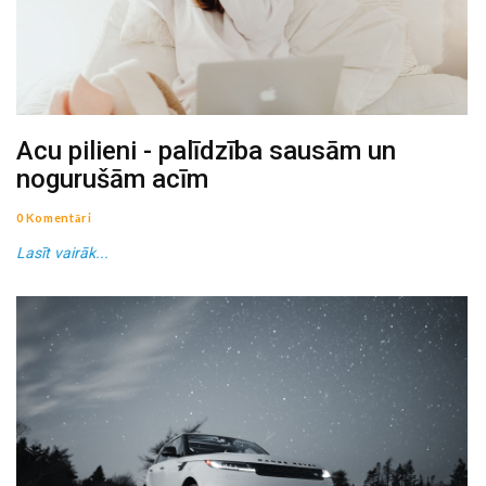
Acu pilieni - palīdzība sausām un
nogurušām acīm
0 Komentāri
Lasīt vairāk...