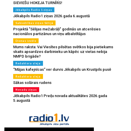
SIEVIEŠU HOKEJA TURNĪRS!
Jēkabpils Radio 1 ziņas
Jēkabpils Radio1 ziņas 2026.gada 6.augustā
Sabiedrības ziņas Sēlijā
Projektā "Sēlijas mežabrāļi" godinās un atcerēsies
nacionālos partizānus un viņu atbalstītājus
Dienas izvēle
Mums raksta: Vai Viesītes pilsētas svētkos bija pietiekams
skaits apsardzes darbinieku un kāpēc uz vietas nebija
NMPD brigāde?
Redaktora sleja
“Mājas kafejnīcas” ver durvis Jēkabpils un Krustpils pusē
Redaktora sleja
Sākas solārais rudens
Novadu ziņas
Jēkabpils Radio1 Preiļu novada aktualitātes 2026.gada
5.augustā