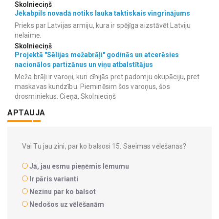
Skolnieciņš
Jēkabpils novadā notiks lauka taktiskais vingrinājums
Prieks par Latvijas armiju, kura ir spējīga aizstāvēt Latviju
nelaimē.
Skolnieciņš
Projektā "Sēlijas mežabrāļi" godinās un atcerēsies
nacionālos partizānus un viņu atbalstītājus
Meža brāļi ir varoņi, kuri cīnijās pret padomju okupāciju, pret
maskavas kundzību. Pieminēsim šos varoņus, šos
drosminiekus. Cieņā, Skolnieciņš
APTAUJA
Vai Tu jau zini, par ko balsosi 15. Saeimas vēlēšanās?
Jā, jau esmu pieņēmis lēmumu
Ir pāris varianti
Nezinu par ko balsot
Nedošos uz vēlēšanām