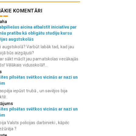
ĀKIE KOMENTĀRI
aha
bpiliešus aicina atbalstīt iniciatīvu par
nšu pratību kā obligātu studiju kursu
vijas augstskolās
i augstskolā? Varbūt labāk tad, kad jau
ijā būs aizgājuši?
ar sākt mācīt jau pamatskolas vecākajās
ēs! Vēlākais vidusskolā!!...
s
ītes pilsētas svētkos vicinās ar nazi un
ēm
spēja iepūst trubā , un savējos bija
ktē .
tājums
ītes pilsētas svētkos vicinās ar nazi un
ēm
bija Valsts policijas darbinieki , kāpēc
ežūrēja ?
kste