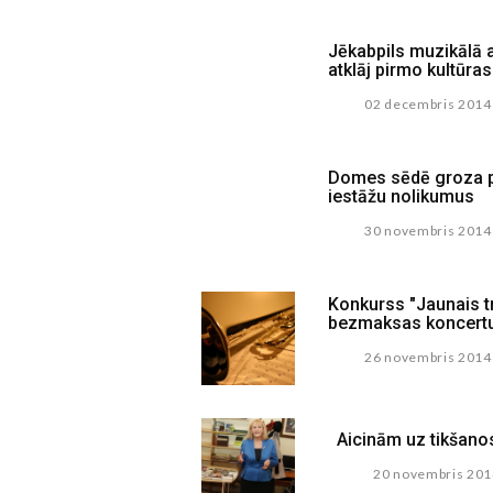
Jēkabpils muzikālā 
atklāj pirmo kultūra
02 decembris 2014
Domes sēdē groza pi
iestāžu nolikumus
30 novembris 2014
Konkurss "Jaunais t
bezmaksas koncert
26 novembris 2014
Aicinām uz tikšanos
20 novembris 20