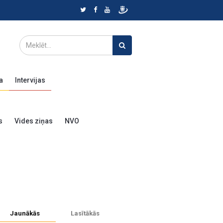
a
Intervijas
s
Vides ziņas
NVO
Jaunākās
Lasītākās