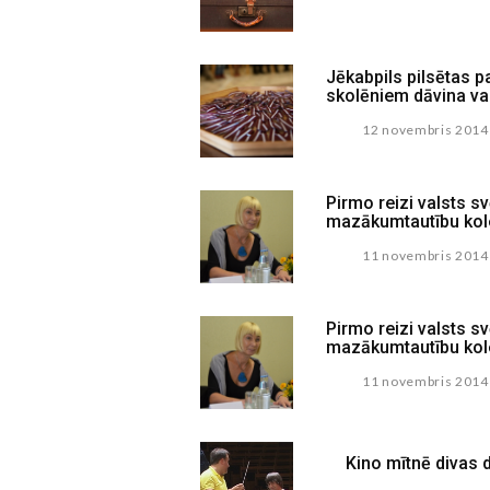
Jēkabpils pilsētas p
skolēniem dāvina val
12 novembris 2014
Pirmo reizi valsts s
mazākumtautību kole
11 novembris 2014
Pirmo reizi valsts s
mazākumtautību kole
11 novembris 2014
Kino mītnē divas 