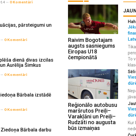
014
--
0 Komentāri
JAUN
Hah
uācijas, pārsteigumi un
Jēka
fina
Lat
Raivim Bogotajam
--
0 Komentāri
augsts sasniegums
Tika
Eiropas U18
pens
čempionātā
To v
lēša dienā divas izcilas
 un Aurēlija Šimkus
klas
Sēli
--
0 Komentāri
Vies
dūr
Nepa
iedoņa Bārbala izstādē
jāva
Jau
Reģionālo autobusu
Vies
--
0 Komentāri
maršrutos Preiļi–
dūr
Varakļāni un Preiļi–
Rudzāti no augusta
Kur 
būs izmaiņas
ned
 Ziedoņa Bārbala darbu
Čur