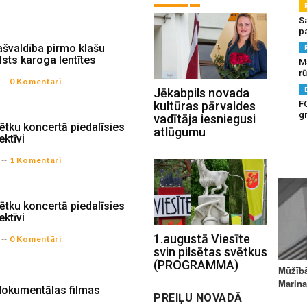
S
pa
ašvaldība pirmo klašu
sts karoga lentītes
M
rū
--
0 Komentāri
Jēkabpils novada
kultūras pārvaldes
F
g
vadītāja iesniegusi
vētku koncertā piedalīsies
atlūgumu
ktīvi
--
1 Komentāri
vētku koncertā piedalīsies
ktīvi
1.augustā Viesīte
--
0 Komentāri
svin pilsētas svētkus
(PROGRAMMA)
dokumentālas filmas
PREIĻU NOVADĀ