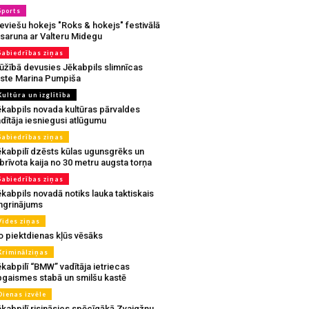
Sports
eviešu hokejs "Roks & hokejs" festivālā
 saruna ar Valteru Midegu
Sabiedrības ziņas
ūžībā devusies Jēkabpils slimnīcas
rste Marina Pumpiša
Kultūra un izglītība
ēkabpils novada kultūras pārvaldes
dītāja iesniegusi atlūgumu
Sabiedrības ziņas
ēkabpilī dzēsts kūlas ugunsgrēks un
brīvota kaija no 30 metru augsta torņa
Sabiedrības ziņas
kabpils novadā notiks lauka taktiskais
ingrinājums
Vides ziņas
o piektdienas kļūs vēsāks
Kriminālziņas
kabpilī “BMW” vadītāja ietriecas
pgaismes stabā un smilšu kastē
Dienas izvēle
ēkabpilī risināsies spēcīgākā Zvaigžņu