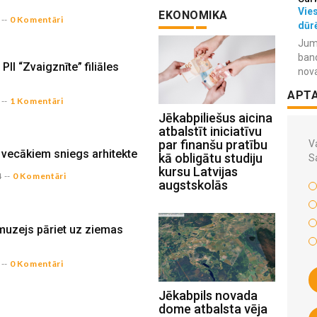
Vies
EKONOMIKA
--
0 Komentāri
dūr
Jum
ban
PII “Zvaigznīte” filiāles
nov
APT
--
1 Komentāri
Jēkabpiliešus aicina
atbalstīt iniciatīvu
par finanšu pratību
Va
ecākiem sniegs arhitekte
kā obligātu studiju
S
kursu Latvijas
4
--
0 Komentāri
augstskolās
muzejs pāriet uz ziemas
--
0 Komentāri
Jēkabpils novada
dome atbalsta vēja