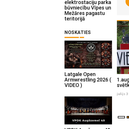
elektrostaciju parka
būvniecību Vīpes un
Mežāres pagastu
teritorijā
NOSKATIES
Latgale Open
Armwrestling 2026 (
Jēkabpils novada kultūras pārvaldes
1.aug
VIDEO )
vadītāja iesniegusi atlūgumu
svēt
augusts 05 , 2026
julijs 