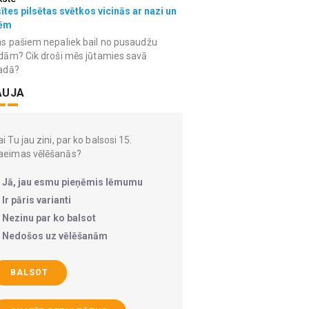
ītes pilsētas svētkos vicinās ar nazi un
ēm
s pašiem nepaliek bail no pusaudžu
dām? Cik droši mēs jūtamies savā
adā?
AUJA
i Tu jau zini, par ko balsosi 15.
aeimas vēlēšanās?
Jā, jau esmu pieņēmis lēmumu
Ir pāris varianti
Nezinu par ko balsot
Nedošos uz vēlēšanām
BALSOT