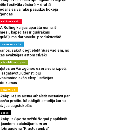
ēle festivāla vēsturē – draftā
iedalīsies vairāku paaudžu hokeja
eģendas
Reklāmraksti
A Rolling kafijas aparātu noma: 5
mesli, kāpēc tas ir gudrākais
guldījums darbinieku produktivitātē
Līvānu novadā
vānos, sākot degt elektrības vadiem, no
as evakuējas astoņi cilvēki
Pašvaldību ziņas
aļotes un Vārzgūnes ezerā veic izpēti,
i sagatavotu ūdenstilpju
ivsaimnieciskās ekspluatācijas
oteikumus
Ekonomika
kabpiliešus aicina atbalstīt iniciatīvu par
nanšu pratību kā obligātu studiju kursu
tvijas augstskolās
Sports
kabpils Sporta svētki šogad papildināti
r jauniem izaicinājumiem un
elobraucienu “Krastu rumba”