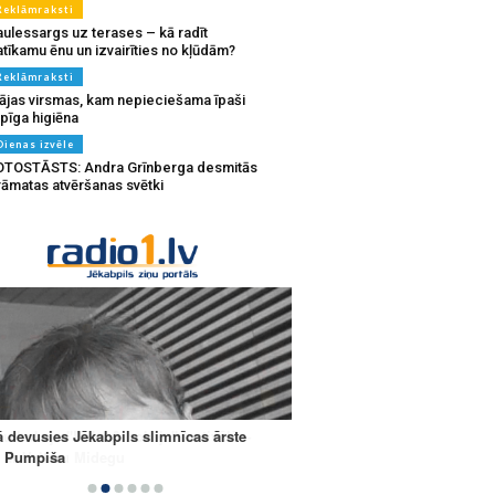
Reklāmraksti
aulessargs uz terases – kā radīt
tīkamu ēnu un izvairīties no kļūdām?
Reklāmraksti
ājas virsmas, kam nepieciešama īpaši
pīga higiēna
Dienas izvēle
OTOSTĀSTS: Andra Grīnberga desmitās
rāmatas atvēršanas svētki