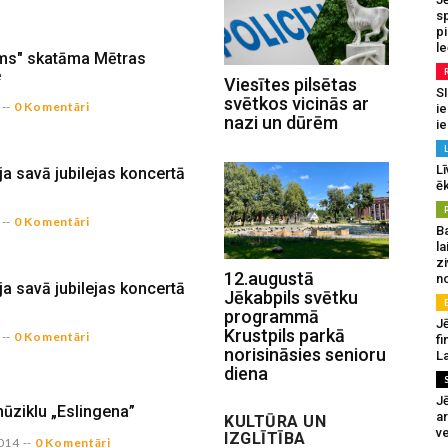
sp
p
l
ams" skatāma Mētras
e
Viesītes pilsētas
SI
svētkos vicinās ar
--
0 Komentāri
ie
nazi un dūrēm
ie
Lī
ja savā jubilejas koncertā
ēk
--
0 Komentāri
B
la
z
12.augustā
n
ja savā jubilejas koncertā
Jēkabpils svētku
programmā
Jē
Krustpils parkā
--
0 Komentāri
fi
norisināsies senioru
La
diena
Jē
mūziklu „Eslingena”
a
KULTŪRA UN
v
IZGLĪTĪBA
014
--
0 Komentāri