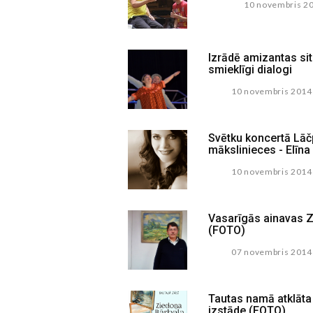
10 novembris 2
Izrādē amizantas sit
smieklīgi dialogi
10 novembris 2014
Svētku koncertā Lāčp
mākslinieces - Elīna
10 novembris 2014
Vasarīgās ainavas Z
(FOTO)
07 novembris 2014
Tautas namā atklāta
izstāde (FOTO)