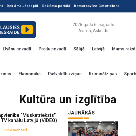
mi
Reklāma Jēkabpilī
Reklāma portālā
Komercavīze Ceturtdiena
2026.gada 6. augusts
Aisma, Askolds
Līvānu novadā
Preiļu novadā
Sēlijā
Latvijā
Mums rakst
 ziņas
Ekonomika
Pašvaldību ziņas
Kriminālziņas
Sport
Kultūra un izglītība
JAUNĀKĀS
apvienība “Muskatrieksts”
s TV kanālu Latvijā (VIDEO)
--
0 Komentāri