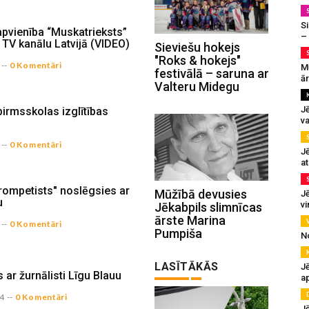
Si
apvienība “Muskatrieksts”
–
s TV kanālu Latvijā (VIDEO)
Sieviešu hokejs
"Roks & hokejs"
--
0 Komentāri
M
festivālā – saruna ar
ā
Valteru Midegu
J
rmsskolas izglītības
va
--
0 Komentāri
J
at
rompetists" noslēgsies ar
Mūžībā devusies
Jē
u
v
Jēkabpils slimnīcas
ārste Marina
--
0 Komentāri
Pumpiša
N
LASĪTĀKĀS
Jē
 ar žurnālisti Līgu Blauu
a
14
--
0 Komentāri
J