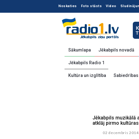
Noskaties
Foto stāsts
Video
Sludināju
Sākumlapa
Jēkabpils novadā
Jēkabpils Radio 1
Kultūra un izglītība
Sabiedrības
Jēkabpils muzikālā 
atklāj pirmo kultūra
02 decembris 2014