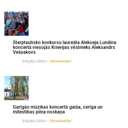
Starptautisko konkursu laureāta Alekseja Lundina
koncertā viesojās Krievijas vēstnieks Aleksandrs
Vešņakovs
24 julijs 2014
--
0 Komentāri
Garīgās mūzikas koncertā gaiša, cerīga un
mīlestības pilna noskaņa
24 julijs 2014
--
0 Komentāri