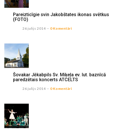
Pareizticīgie svin Jakobštates ikonas svētkus
(FOTO)
26 julijs 2014
--
0 Komentāri
Šovakar Jēkabpils Sv. Miķeļa ev. lut. baznīcā
paredzētais koncerts ATCELTS
26 julijs 2014
--
0 Komentāri