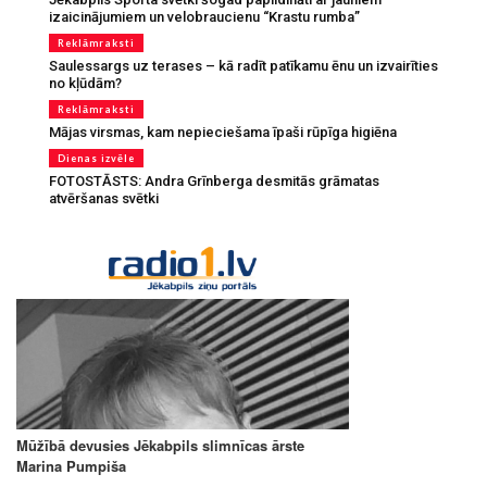
izaicinājumiem un velobraucienu “Krastu rumba”
Reklāmraksti
Saulessargs uz terases – kā radīt patīkamu ēnu un izvairīties
no kļūdām?
Reklāmraksti
Mājas virsmas, kam nepieciešama īpaši rūpīga higiēna
Dienas izvēle
FOTOSTĀSTS: Andra Grīnberga desmitās grāmatas
atvēršanas svētki