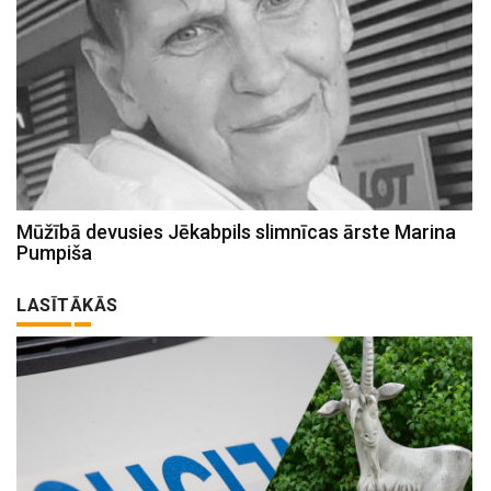
Mūžībā devusies Jēkabpils slimnīcas ārste Marina
Pumpiša
LASĪTĀKĀS