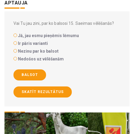
APTAUJA
Vai Tu jau zini, par ko balsosi 15. Saeimas vēlēšanās?
Jā, jau esmu pieņēmis lēmumu
Ir pāris varianti
Nezinu par ko balsot
Nedošos uz vēlēšanām
BALSOT
SKATĪT REZULTĀTUS