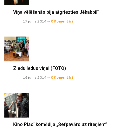
Viņa vēlēšanās bija atgriezties Jēkabpilī
17 julijs 2014
--
0 Komentāri
Ziedu ledus viņai (FOTO)
16 julijs 2014
--
0 Komentāri
Kino Placī komēdija „Šefpavārs uz riteņiem”