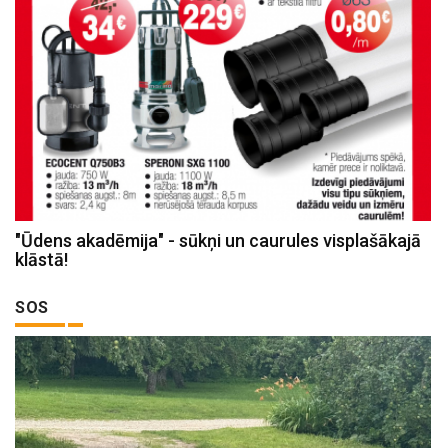
"Ūdens akadēmija" - sūkņi un caurules visplašākajā
klāstā!
SOS