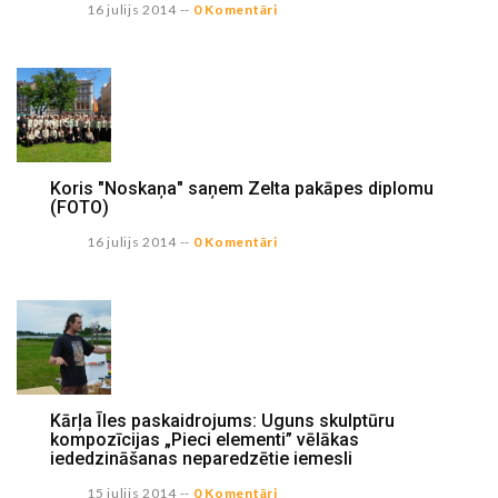
16 julijs 2014
--
0 Komentāri
Koris "Noskaņa" saņem Zelta pakāpes diplomu
(FOTO)
16 julijs 2014
--
0 Komentāri
Kārļa Īles paskaidrojums: Uguns skulptūru
kompozīcijas „Pieci elementi” vēlākas
iededzināšanas neparedzētie iemesli
15 julijs 2014
--
0 Komentāri