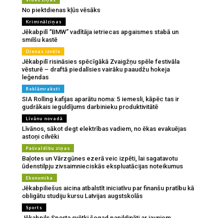
No piektdienas kļūs vēsāks
Kriminālziņas
Jēkabpilī “BMW” vadītāja ietriecas apgaismes stabā un
smilšu kastē
Dienas izvēle
Jēkabpilī risināsies spēcīgākā Zvaigžņu spēle festivāla
vēsturē – draftā piedalīsies vairāku paaudžu hokeja
leģendas
Reklāmraksti
SIA Rolling kafijas aparātu noma: 5 iemesli, kāpēc tas ir
gudrākais ieguldījums darbinieku produktivitātē
Līvānu novadā
Līvānos, sākot degt elektrības vadiem, no ēkas evakuējas
astoņi cilvēki
Pašvaldību ziņas
Baļotes un Vārzgūnes ezerā veic izpēti, lai sagatavotu
ūdenstilpju zivsaimnieciskās ekspluatācijas noteikumus
Ekonomika
Jēkabpiliešus aicina atbalstīt iniciatīvu par finanšu pratību kā
obligātu studiju kursu Latvijas augstskolās
Sports
Jēkabpils Sporta svētki šogad papildināti ar jauniem