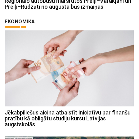
Reģionālo autobusu maršrutos Preiļi–Varakļāni un
Preiļi–Rudzāti no augusta būs izmaiņas
EKONOMIKA
Jēkabpiliešus aicina atbalstīt iniciatīvu par finanšu
pratību kā obligātu studiju kursu Latvijas
augstskolās