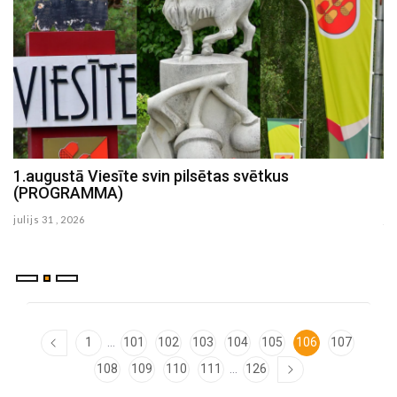
1.augustā Viesīte svin pilsētas svētkus
J
(PROGRAMMA)
G
julijs 31 , 2026
ju
...
1
101
102
103
104
105
106
107
...
108
109
110
111
126