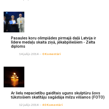
Pasaules koru olimpiādes pirmajā daļā Latvija ir
līdere medaļu skaita ziņā, jēkabpiliešiem - Zelta
diploms
14 julijs 2014
--
0 Komentāri
Ar lielu nepacietību gaidītais uguns skulptūru šovs
tūkstošiem skatītāju sagādāja milzu vilšanos (FOTO)
12 julijs 2014
--
40 Komentāri