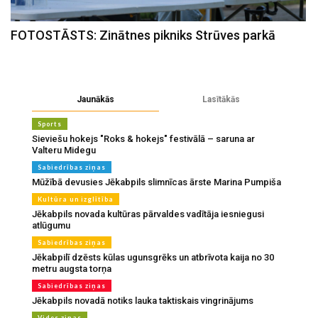
FOTOSTĀSTS: Zinātnes pikniks Strūves parkā
Jaunākās
Lasītākās
Sports
Sieviešu hokejs "Roks & hokejs" festivālā – saruna ar
Valteru Midegu
Sabiedrības ziņas
Mūžībā devusies Jēkabpils slimnīcas ārste Marina Pumpiša
Kultūra un izglītība
Jēkabpils novada kultūras pārvaldes vadītāja iesniegusi
atlūgumu
Sabiedrības ziņas
Jēkabpilī dzēsts kūlas ugunsgrēks un atbrīvota kaija no 30
metru augsta torņa
Sabiedrības ziņas
Jēkabpils novadā notiks lauka taktiskais vingrinājums
Vides ziņas