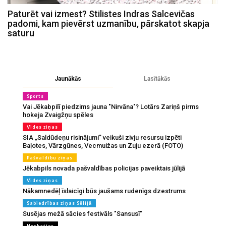
Paturēt vai izmest? Stilistes Indras Salcevičas
padomi, kam pievērst uzmanību, pārskatot skapja
saturu
Jaunākās
Lasītākās
Sports
Vai Jēkabpilī piedzims jauna "Nirvāna"? Lotārs Zariņš pirms
hokeja Zvaigžņu spēles
Vides ziņas
SIA „Saldūdeņu risinājumi” veikuši zivju resursu izpēti
Baļotes, Vārzgūnes, Vecmuižas un Zuju ezerā (FOTO)
Pašvaldību ziņas
Jēkabpils novada pašvaldības policijas paveiktais jūlijā
Vides ziņas
Nākamnedēļ īslaicīgi būs jaušams rudenīgs dzestrums
Sabiedrības ziņas Sēlijā
Susējas mežā sācies festivāls "Sansusī"
Noskaties