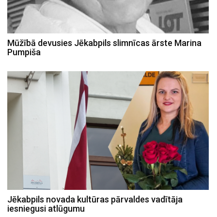
Mūžībā devusies Jēkabpils slimnīcas ārste Marina
Pumpiša
Jēkabpils novada kultūras pārvaldes vadītāja
iesniegusi atlūgumu