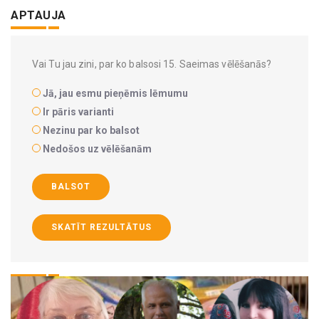
APTAUJA
Vai Tu jau zini, par ko balsosi 15. Saeimas vēlēšanās?
Jā, jau esmu pieņēmis lēmumu
Ir pāris varianti
Nezinu par ko balsot
Nedošos uz vēlēšanām
BALSOT
SKATĪT REZULTĀTUS