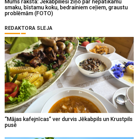
Mums raksta: Jēkabpilieši ziņo par nepatīkamu
smaku, bīstamu koku, bedrainiem ceļiem, graustu
problēmām (FOTO)
REDAKTORA SLEJA
“Mājas kafejnīcas” ver durvis Jēkabpils un Krustpils
pusē