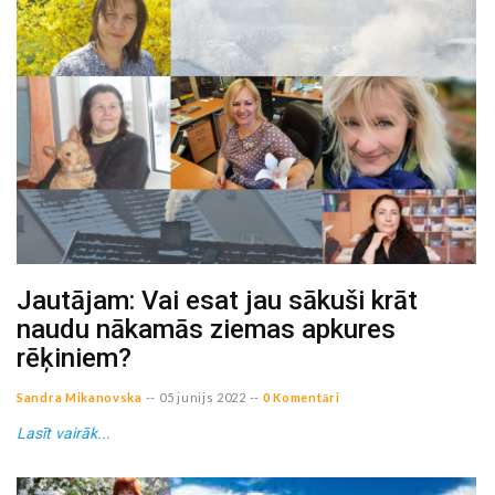
Jautājam: Vai esat jau sākuši krāt
naudu nākamās ziemas apkures
rēķiniem?
Sandra Mikanovska
--
05 junijs 2022
--
0 Komentāri
Lasīt vairāk...