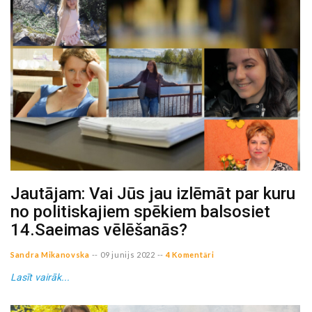
Jautājam: Vai Jūs jau izlēmāt par kuru
no politiskajiem spēkiem balsosiet
14.Saeimas vēlēšanās?
Sandra Mikanovska
--
09 junijs 2022
--
4 Komentāri
Lasīt vairāk...