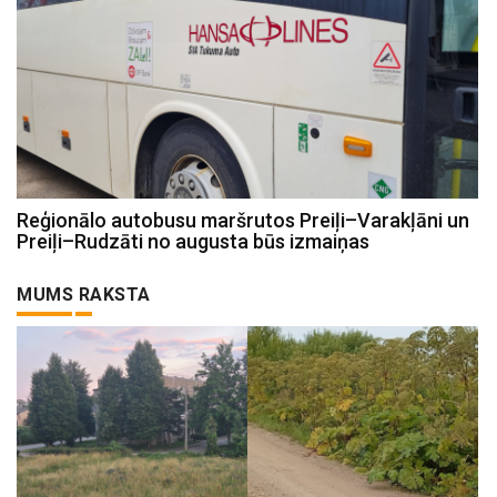
Reģionālo autobusu maršrutos Preiļi–Varakļāni un
Preiļi–Rudzāti no augusta būs izmaiņas
MUMS RAKSTA