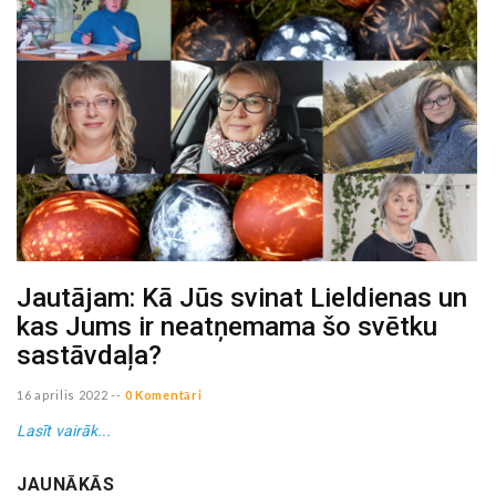
Jautājam: Kā Jūs svinat Lieldienas un
kas Jums ir neatņemama šo svētku
sastāvdaļa?
16 aprilis 2022
--
0 Komentāri
Lasīt vairāk...
JAUNĀKĀS