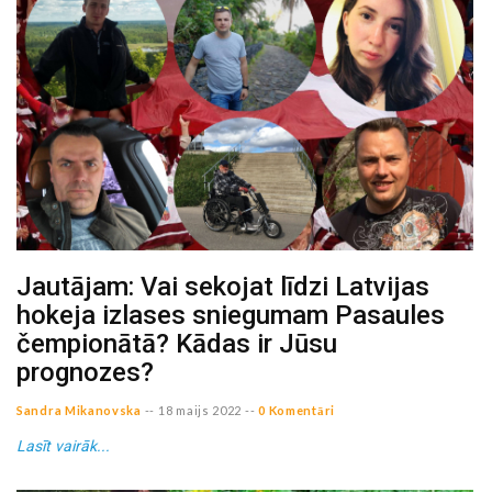
Jautājam: Vai sekojat līdzi Latvijas
hokeja izlases sniegumam Pasaules
čempionātā? Kādas ir Jūsu
prognozes?
Sandra Mikanovska
--
18 maijs 2022
--
0 Komentāri
Lasīt vairāk...