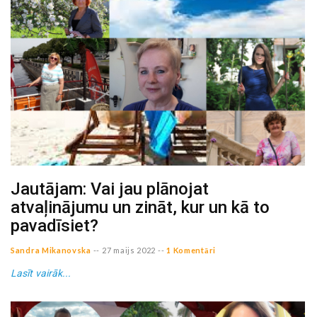
Jautājam: Vai jau plānojat
atvaļinājumu un zināt, kur un kā to
pavadīsiet?
Sandra Mikanovska
--
27 maijs 2022
--
1 Komentāri
Lasīt vairāk...