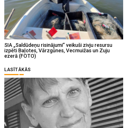
SIA „Saldūdeņu risinājumi” veikuši zivju resursu
izpēti Baļotes, Vārzgūnes, Vecmuižas un Zuju
ezerā (FOTO)
LASĪTĀKĀS