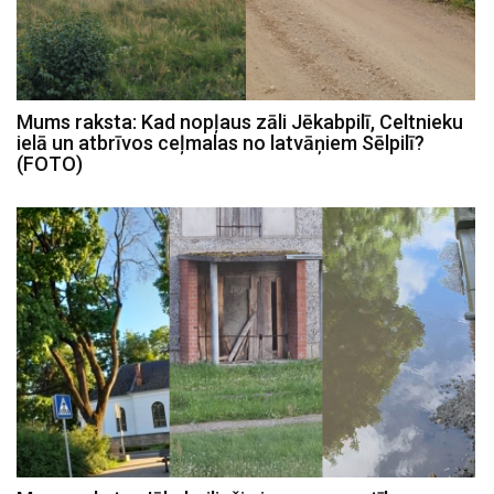
Mums raksta: Kad nopļaus zāli Jēkabpilī, Celtnieku
ielā un atbrīvos ceļmalas no latvāņiem Sēlpilī?
(FOTO)