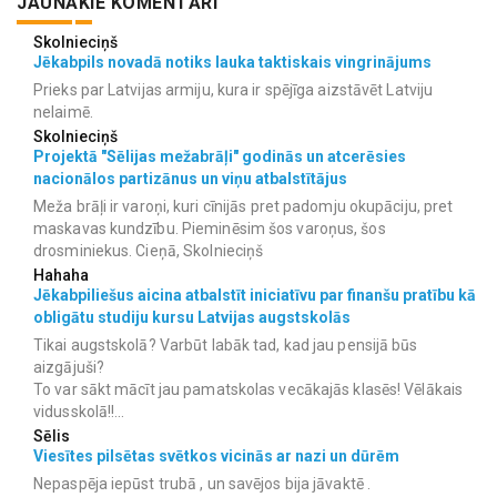
JAUNĀKIE KOMENTĀRI
Skolnieciņš
Jēkabpils novadā notiks lauka taktiskais vingrinājums
Prieks par Latvijas armiju, kura ir spējīga aizstāvēt Latviju
nelaimē.
Skolnieciņš
Projektā "Sēlijas mežabrāļi" godinās un atcerēsies
nacionālos partizānus un viņu atbalstītājus
Meža brāļi ir varoņi, kuri cīnijās pret padomju okupāciju, pret
maskavas kundzību. Pieminēsim šos varoņus, šos
drosminiekus. Cieņā, Skolnieciņš
Hahaha
Jēkabpiliešus aicina atbalstīt iniciatīvu par finanšu pratību kā
obligātu studiju kursu Latvijas augstskolās
Tikai augstskolā? Varbūt labāk tad, kad jau pensijā būs
aizgājuši?
To var sākt mācīt jau pamatskolas vecākajās klasēs! Vēlākais
vidusskolā!!...
Sēlis
Viesītes pilsētas svētkos vicinās ar nazi un dūrēm
Nepaspēja iepūst trubā , un savējos bija jāvaktē .