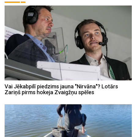
Vai Jēkabpilī piedzims jauna "Nirvāna"? Lotārs
Zariņš pirms hokeja Zvaigžņu spēles