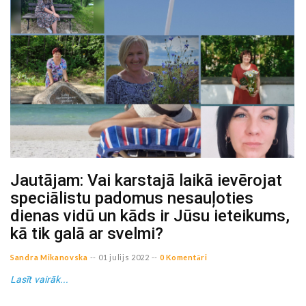
Jautājam: Vai karstajā laikā ievērojat
speciālistu padomus nesauļoties
dienas vidū un kāds ir Jūsu ieteikums,
kā tik galā ar svelmi?
Sandra Mikanovska
--
01 julijs 2022
--
0 Komentāri
Lasīt vairāk...