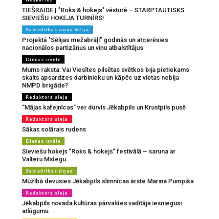
TIEŠRAIDE | "Roks & hokejs" vēsturē – STARPTAUTISKS
SIEVIEŠU HOKEJA TURNĪRS!
Sabiedrības ziņas Sēlijā
Projektā "Sēlijas mežabrāļi" godinās un atcerēsies
nacionālos partizānus un viņu atbalstītājus
Dienas izvēle
Mums raksta: Vai Viesītes pilsētas svētkos bija pietiekams
skaits apsardzes darbinieku un kāpēc uz vietas nebija
NMPD brigāde?
Redaktora sleja
“Mājas kafejnīcas” ver durvis Jēkabpils un Krustpils pusē
Redaktora sleja
Sākas solārais rudens
Dienas izvēle
Sieviešu hokejs "Roks & hokejs" festivālā – saruna ar
Valteru Midegu
Sabiedrības ziņas
Mūžībā devusies Jēkabpils slimnīcas ārste Marina Pumpiša
Redaktora sleja
Jēkabpils novada kultūras pārvaldes vadītāja iesniegusi
atlūgumu