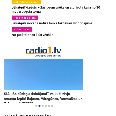
Sabiedrības ziņas
Jēkabpilī dzēsts kūlas ugunsgrēks un atbrīvota kaija no 30
metru augsta torņa
Redaktora sleja
Jēkabpils novadā notiks lauka taktiskais vingrinājums
Vides ziņas
No piektdienas kļūs vēsāks