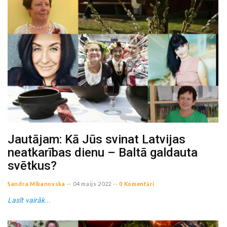
Jautājam: Kā Jūs svinat Latvijas
neatkarības dienu – Baltā galdauta
svētkus?
Sandra Mikanovska
--
04 maijs 2022
--
0 Komentāri
Lasīt vairāk...