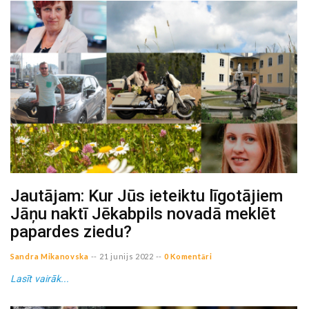
Jautājam: Kur Jūs ieteiktu līgotājiem
Jāņu naktī Jēkabpils novadā meklēt
papardes ziedu?
Sandra Mikanovska
--
21 junijs 2022
--
0 Komentāri
Lasīt vairāk...