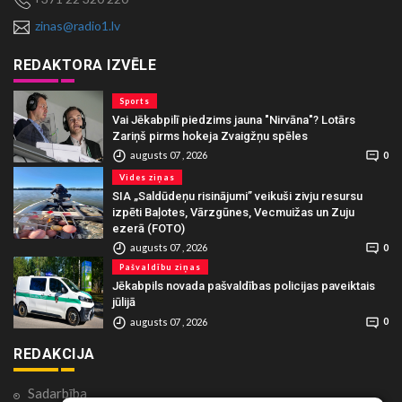
zinas@radio1.lv
REDAKTORA IZVĒLE
Sports
Vai Jēkabpilī piedzims jauna "Nirvāna"? Lotārs
Zariņš pirms hokeja Zvaigžņu spēles
augusts 07 , 2026
0
Vides ziņas
SIA „Saldūdeņu risinājumi” veikuši zivju resursu
izpēti Baļotes, Vārzgūnes, Vecmuižas un Zuju
ezerā (FOTO)
augusts 07 , 2026
0
Pašvaldību ziņas
Jēkabpils novada pašvaldības policijas paveiktais
jūlijā
augusts 07 , 2026
0
REDAKCIJA
Sadarbība