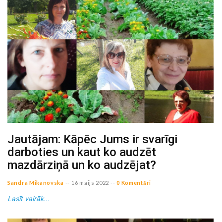
Jautājam: Kāpēc Jums ir svarīgi
darboties un kaut ko audzēt
mazdārziņā un ko audzējat?
Sandra Mikanovska
--
16 maijs 2022
--
0 Komentāri
Lasīt vairāk...