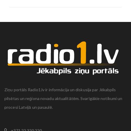
Ziņu portāls Radio1.lv ir informācija un diskusija par Jēkabpils
pilsētas un reģiona novadu aktualitātēm. Svarīgākie notikumi un
procesi Latvijā un pasaulē.
+371 22 320 220