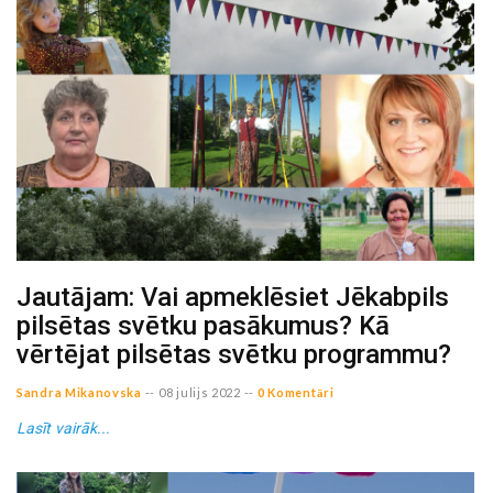
Jautājam: Vai apmeklēsiet Jēkabpils
pilsētas svētku pasākumus? Kā
vērtējat pilsētas svētku programmu?
Sandra Mikanovska
--
08 julijs 2022
--
0 Komentāri
Lasīt vairāk...