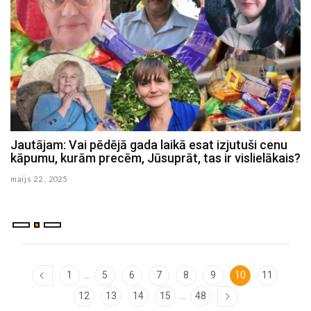
Jautājam: Vai pēdējā gada laikā esat izjutuši cenu
J
kāpumu, kurām precēm, Jūsuprāt, tas ir vislielākais?
d
maijs 22 , 2025
ma
...
1
5
6
7
8
9
10
11
...
12
13
14
15
48