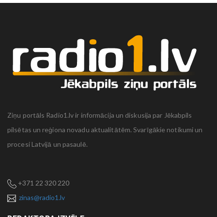
Ziņu portāls Radio1.lv ir informācija un diskusija par Jēkabpils
pilsētas un reģiona novadu aktualitātēm. Svarīgākie notikumi un
procesi Latvijā un pasaulē.
+371 22 320 220
zinas@radio1.lv