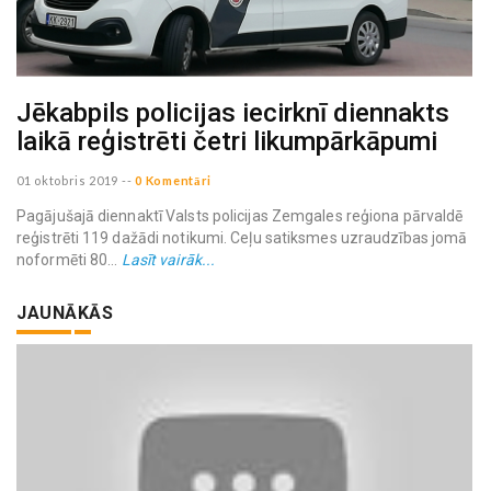
Jēkabpils policijas iecirknī diennakts
laikā reģistrēti četri likumpārkāpumi
01 oktobris 2019
--
0 Komentāri
Pagājušajā diennaktī Valsts policijas Zemgales reģiona pārvaldē
reģistrēti 119 dažādi notikumi. Ceļu satiksmes uzraudzības jomā
noformēti 80...
Lasīt vairāk...
JAUNĀKĀS