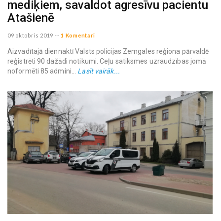
mediķiem, savaldot agresīvu pacientu
Atašienē
09 oktobris 2019
--
1 Komentāri
Aizvadītajā diennaktī Valsts policijas Zemgales reģiona pārvaldē
reģistrēti 90 dažādi notikumi. Ceļu satiksmes uzraudzības jomā
noformēti 85 admini...
Lasīt vairāk...