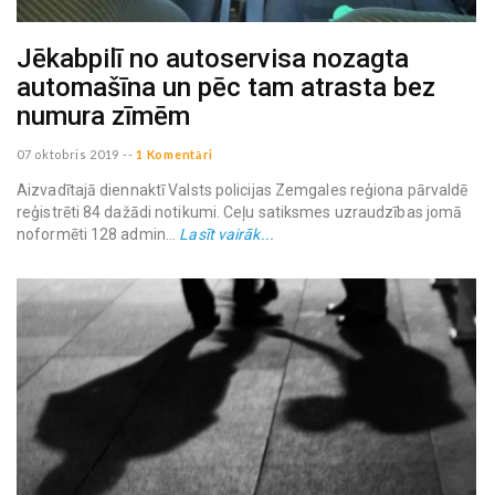
Jēkabpilī no autoservisa nozagta
automašīna un pēc tam atrasta bez
numura zīmēm
07 oktobris 2019
--
1 Komentāri
Aizvadītajā diennaktī Valsts policijas Zemgales reģiona pārvaldē
reģistrēti 84 dažādi notikumi. Ceļu satiksmes uzraudzības jomā
noformēti 128 admin...
Lasīt vairāk...