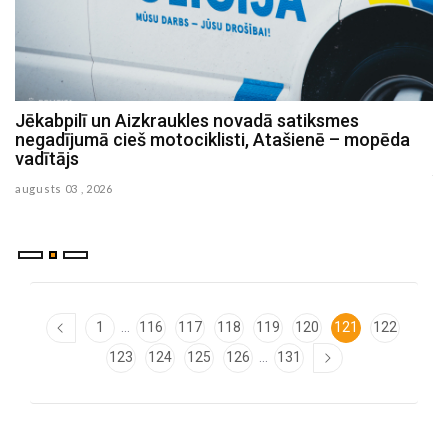
Jēkabpilī un Aizkraukles novadā satiksmes
P
negadījumā cieš motociklisti, Atašienē – mopēda
s
vadītājs
ju
augusts 03 , 2026
...
1
116
117
118
119
120
121
122
...
123
124
125
126
131