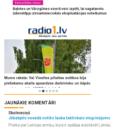
Pašvaldību ziņas
Baļotes un Vārzgūnes ezerā veic izpēti, lai sagatavotu
ūdenstilpju zivsaimnieciskās ekspluatācijas noteikumus
JAUNĀKIE KOMENTĀRI
Skolnieciņš
Jēkabpils novadā notiks lauka taktiskais vingrinājums
Prieks par Latvijas armiju, kura ir spējīga aizstāvēt Latviju