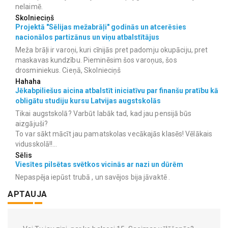
nelaimē.
Skolnieciņš
Projektā "Sēlijas mežabrāļi" godinās un atcerēsies
nacionālos partizānus un viņu atbalstītājus
Meža brāļi ir varoņi, kuri cīnijās pret padomju okupāciju, pret
maskavas kundzību. Pieminēsim šos varoņus, šos
drosminiekus. Cieņā, Skolnieciņš
Hahaha
Jēkabpiliešus aicina atbalstīt iniciatīvu par finanšu pratību kā
obligātu studiju kursu Latvijas augstskolās
Tikai augstskolā? Varbūt labāk tad, kad jau pensijā būs
aizgājuši?
To var sākt mācīt jau pamatskolas vecākajās klasēs! Vēlākais
vidusskolā!!...
Sēlis
Viesītes pilsētas svētkos vicinās ar nazi un dūrēm
Nepaspēja iepūst trubā , un savējos bija jāvaktē .
APTAUJA