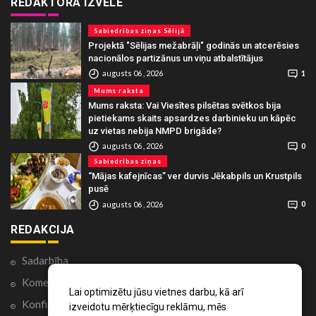
REDAKTORA IZVĒLE
Sabiedrības ziņas Sēlijā
Projektā "Sēlijas mežabrāļi" godinās un atcerēsies
nacionālos partizānus un viņu atbalstītājus
augusts 06 , 2026
1
Mums raksta
Mums raksta: Vai Viesītes pilsētas svētkos bija
pietiekams skaits apsardzes darbinieku un kāpēc
uz vietas nebija NMPD brigāde?
augusts 06 , 2026
0
Sabiedrības ziņas
“Mājas kafejnīcas” ver durvis Jēkabpils un Krustpils
pusē
augusts 06 , 2026
0
REDAKCIJA
Sadarbība
Komentāri portālā
Lai optimizētu jūsu vietnes darbu, kā arī
Konfidencialitātes politika
izveidotu mērķtiecīgu reklāmu, mēs