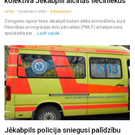
kolektīva Jēkabpilī aicinās lieciniekus
LETA
--
10 oktobris 2019
--
0 Komentāri
Zemgales rajona tiesa Jēkabpilī šodien atlika krimināllietu, kurā
Pilsonības un migrācijas lietu pārvaldes (PMLP) amatpersona
apsūdzēta par ...
Lasīt vairāk...
Jēkabpils policija sniegusi palīdzību