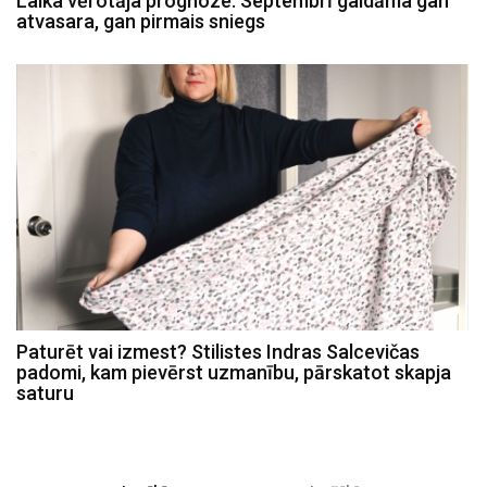
Laika vērotāja prognoze: Septembrī gaidāma gan
atvasara, gan pirmais sniegs
Paturēt vai izmest? Stilistes Indras Salcevičas
padomi, kam pievērst uzmanību, pārskatot skapja
saturu