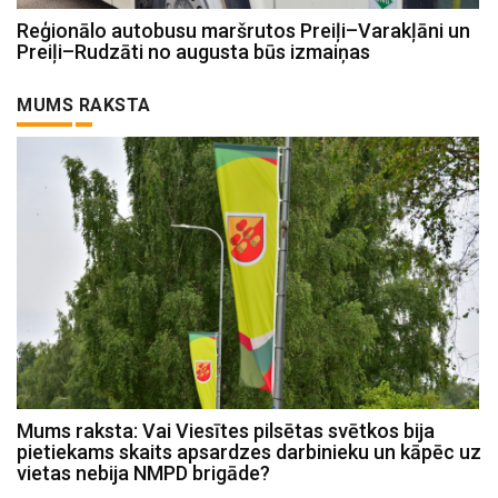
Reģionālo autobusu maršrutos Preiļi–Varakļāni un
Preiļi–Rudzāti no augusta būs izmaiņas
MUMS RAKSTA
Mums raksta: Vai Viesītes pilsētas svētkos bija
pietiekams skaits apsardzes darbinieku un kāpēc uz
vietas nebija NMPD brigāde?