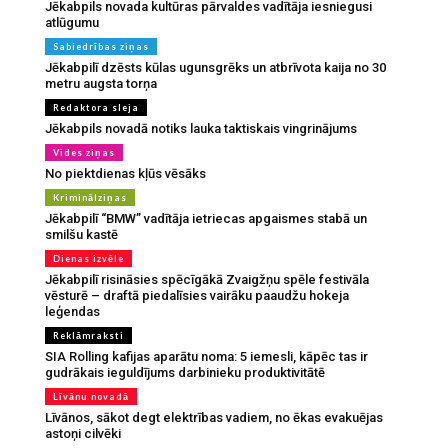
Jēkabpils novada kultūras pārvaldes vadītāja iesniegusi
atlūgumu
Sabiedrības ziņas
Jēkabpilī dzēsts kūlas ugunsgrēks un atbrīvota kaija no 30
metru augsta torņa
Redaktora sleja
Jēkabpils novadā notiks lauka taktiskais vingrinājums
Vides ziņas
No piektdienas kļūs vēsāks
Kriminālziņas
Jēkabpilī “BMW” vadītāja ietriecas apgaismes stabā un
smilšu kastē
Dienas izvēle
Jēkabpilī risināsies spēcīgākā Zvaigžņu spēle festivāla
vēsturē – draftā piedalīsies vairāku paaudžu hokeja
leģendas
Reklāmraksti
SIA Rolling kafijas aparātu noma: 5 iemesli, kāpēc tas ir
gudrākais ieguldījums darbinieku produktivitātē
Līvānu novadā
Līvānos, sākot degt elektrības vadiem, no ēkas evakuējas
astoņi cilvēki