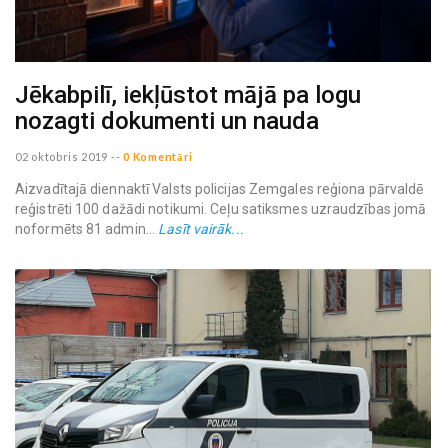
Jēkabpilī, iekļūstot mājā pa logu
nozagti dokumenti un nauda
02 oktobris 2019
--
0 Komentāri
Aizvadītajā diennaktī Valsts policijas Zemgales reģiona pārvaldē
reģistrēti 100 dažādi notikumi. Ceļu satiksmes uzraudzības jomā
noformēts 81 admin...
Lasīt vairāk...