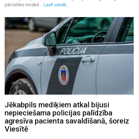
pārvaldes vecākā...
Lasīt vairāk...
Jēkabpils mediķiem atkal bijusi
nepieciešama policijas palīdzība
agresīva pacienta savaldīšanā, šoreiz
Viesītē