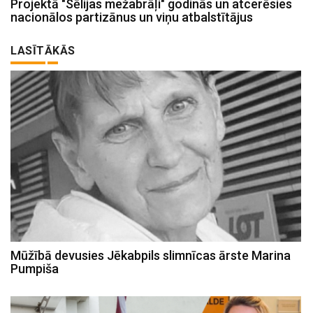
Projektā "Sēlijas mežabrāļi" godinās un atcerēsies
nacionālos partizānus un viņu atbalstītājus
LASĪTĀKĀS
Mūžībā devusies Jēkabpils slimnīcas ārste Marina
Pumpiša