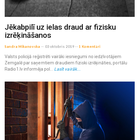
Jēkabpilī uz ielas draud ar fizisku
izrēķināšanos
Sandra Mikanovska
--
03 oktobris 2019
--
1 Komentāri
Valsts policijā reģistrēti vairāki iesniegumi no iedzīvotājiem
Zemgalē par saņemtiem draudiem fiziski izrēķināties, portālu
Radio1.lv informēja pol...
Lasīt vairāk...