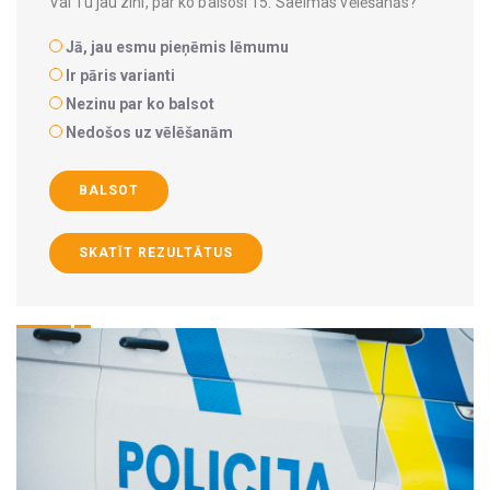
Vai Tu jau zini, par ko balsosi 15. Saeimas vēlēšanās?
Jā, jau esmu pieņēmis lēmumu
Ir pāris varianti
Nezinu par ko balsot
Nedošos uz vēlēšanām
BALSOT
SKATĪT REZULTĀTUS