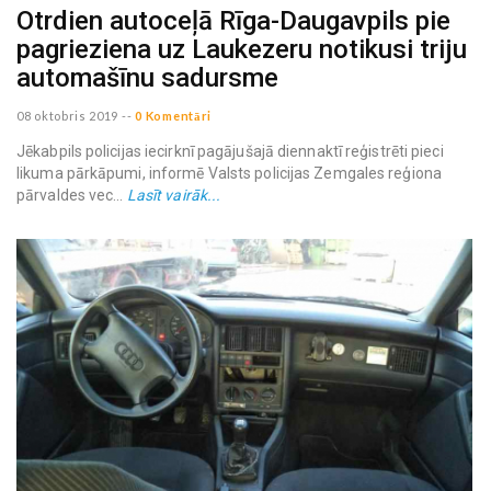
Otrdien autoceļā Rīga-Daugavpils pie
pagrieziena uz Laukezeru notikusi triju
automašīnu sadursme
08 oktobris 2019
--
0 Komentāri
Jēkabpils policijas iecirknī pagājušajā diennaktī reģistrēti pieci
likuma pārkāpumi, informē Valsts policijas Zemgales reģiona
pārvaldes vec...
Lasīt vairāk...