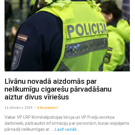
Līvānu novadā aizdomās par
nelikumīgu cigarešu pārvadāšanu
aiztur divus vīriešus
16 oktobris 2019
--
0 Komentāri
Vakar VP LRP Kriminālpolicijas biroja un VP Preiļu iecirkņa
darbinieki, pārbaudot informāciju par personām, kuras iespējams
pārvadā nelikumīgas ar ...
Lasīt vairāk...