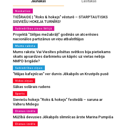
Jaunākās
Lasītākās
Noskaties
TIEŠRAIDE | "Roks & hokejs" vēsturē – STARPTAUTISKS
SIEVIEŠU HOKEJA TURNĪRS!
Sabiedrības ziņas Sēlijā
Projektā "Sēlijas mežabrāļi" godinās un atcerēsies
nacionālos partizānus un viņu atbalstītājus
Mums raksta
Mums raksta: Vai Viesītes pilsētas svētkos bija pietiekams
skaits apsardzes darbinieku un kāpēc uz vietas nebija
NMPD brigāde?
Sabiedrības ziņas
“Mājas kafejnīcas” ver durvis Jēkabpils un Krustpils pusē
Vides ziņas
Sākas solārais rudens
Sports
Sieviešu hokejs "Roks & hokejs" festivālā – saruna ar
Valteru Midegu
Dienas izvēle
Mūžībā devusies Jēkabpils slimnīcas ārste Marina Pumpiša
Dienas izvēle