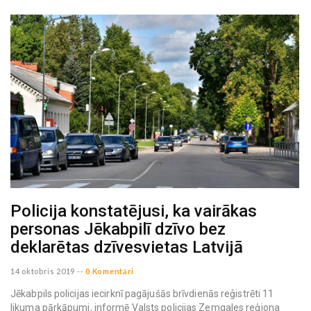
Policija konstatējusi, ka vairākas
personas Jēkabpilī dzīvo bez
deklarētas dzīvesvietas Latvijā
14 oktobris 2019
--
0 Komentāri
Jēkabpils policijas iecirknī pagājušās brīvdienās reģistrēti 11
likuma pārkāpumi, informē Valsts policijas Zemgales reģiona