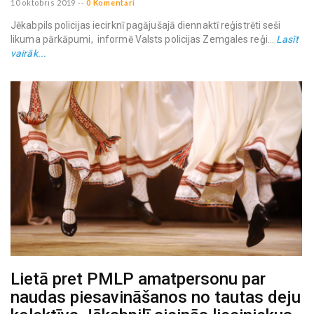
10 oktobris 2019
--
0 Komentāri
Jēkabpils policijas iecirknī pagājušajā diennaktī reģistrēti seši
likuma pārkāpumi, informē Valsts policijas Zemgales reģi...
Lasīt
vairāk...
Lietā pret PMLP amatpersonu par
naudas piesavināšanos no tautas deju