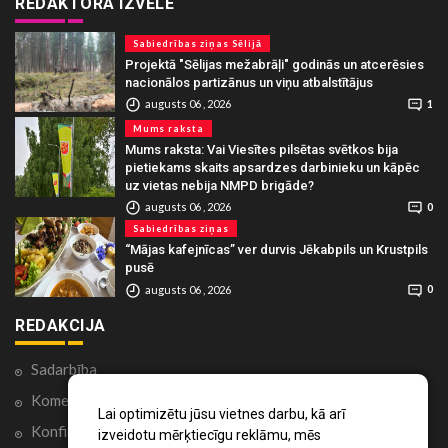
REDAKTORA IZVĒLE
Sabiedrības ziņas Sēlijā
Projektā "Sēlijas mežabrāļi" godinās un atcerēsies
nacionālos partizānus un viņu atbalstītājus
augusts 06 , 2026
1
Mums raksta
Mums raksta: Vai Viesītes pilsētas svētkos bija
pietiekams skaits apsardzes darbinieku un kāpēc
uz vietas nebija NMPD brigāde?
augusts 06 , 2026
0
Sabiedrības ziņas
“Mājas kafejnīcas” ver durvis Jēkabpils un Krustpils
pusē
augusts 06 , 2026
0
REDAKCIJA
Sadarbība
Komentāri portālā
Lai optimizētu jūsu vietnes darbu, kā arī
Konfidencialitātes politika
izveidotu mērķtiecīgu reklāmu, mēs