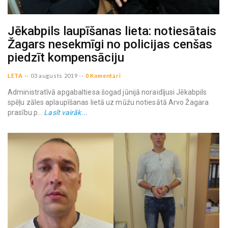
Jēkabpils laupīšanas lieta: notiesātais
Žagars nesekmīgi no policijas cenšas
piedzīt kompensāciju
LETA
--
03 augusts 2019
--
0 Komentāri
Administratīvā apgabaltiesa šogad jūnijā noraidījusi Jēkabpils
spēļu zāles aplaupīšanas lietā uz mūžu notiesātā Arvo Žagara
prasību p...
Lasīt vairāk...