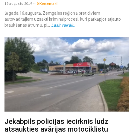
19 augusts 2019
--
0 Komentāri
Šī gada 16.augustā, Zemgales reģionā pret diviem
autovadītājiem uzsākti kriminālprocesi, kuri pārkāpjot atļauto
braukšanas ātrumu, pi...
Lasīt vairāk...
Jēkabpils policijas iecirknis lūdz
atsaukties avārijas motociklistu