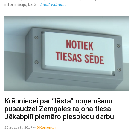
informāciju, ka S...
Lasīt vairāk...
Krāpniecei par “lāsta” noņemšanu
pusaudzei Zemgales rajona tiesa
Jēkabpilī piemēro piespiedu darbu
28 augusts 2019
--
0 Komentāri