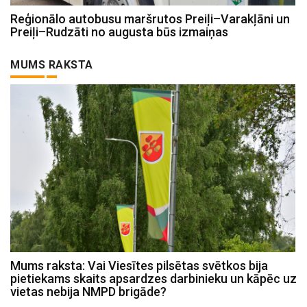
Reģionālo autobusu maršrutos Preiļi–Varakļāni un
Preiļi–Rudzāti no augusta būs izmaiņas
MUMS RAKSTA
Mums raksta: Vai Viesītes pilsētas svētkos bija
pietiekams skaits apsardzes darbinieku un kāpēc uz
vietas nebija NMPD brigāde?