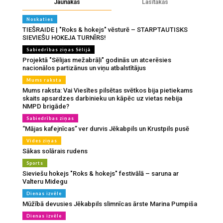
Jaunākās
Lasītākās
Noskaties
TIEŠRAIDE | "Roks & hokejs" vēsturē – STARPTAUTISKS
SIEVIEŠU HOKEJA TURNĪRS!
Sabiedrības ziņas Sēlijā
Projektā "Sēlijas mežabrāļi" godinās un atcerēsies
nacionālos partizānus un viņu atbalstītājus
Mums raksta
Mums raksta: Vai Viesītes pilsētas svētkos bija pietiekams
skaits apsardzes darbinieku un kāpēc uz vietas nebija
NMPD brigāde?
Sabiedrības ziņas
“Mājas kafejnīcas” ver durvis Jēkabpils un Krustpils pusē
Vides ziņas
Sākas solārais rudens
Sports
Sieviešu hokejs "Roks & hokejs" festivālā – saruna ar
Valteru Midegu
Dienas izvēle
Mūžībā devusies Jēkabpils slimnīcas ārste Marina Pumpiša
Dienas izvēle