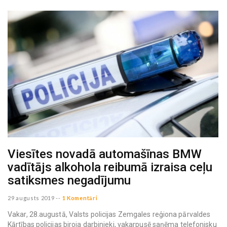
Viesītes novadā automašīnas BMW
vadītājs alkohola reibumā izraisa ceļu
satiksmes negadījumu
29 augusts 2019
--
1 Komentāri
Vakar, 28.augustā, Valsts policijas Zemgales reģiona pārvaldes
Kārtības policijas biroja darbinieki, vakarpusē saņēma telefonisku