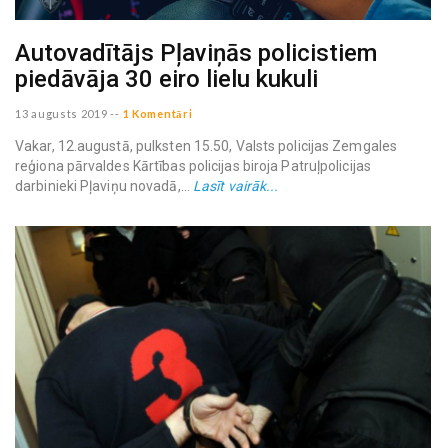
Autovadītājs Pļaviņās policistiem
piedāvāja 30 eiro lielu kukuli
13 augusts 2019
--
1 Komentāri
Vakar, 12.augustā, pulksten 15.50, Valsts policijas Zemgales
reģiona pārvaldes Kārtības policijas biroja Patruļpolicijas
darbinieki Pļaviņu novadā,...
Lasīt vairāk...