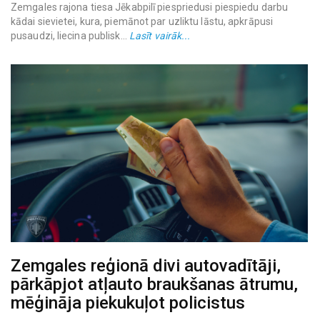
Zemgales rajona tiesa Jēkabpilī piespriedusi piespiedu darbu
kādai sievietei, kura, piemānot par uzliktu lāstu, apkrāpusi
pusaudzi, liecina publisk...
Lasīt vairāk...
Zemgales reģionā divi autovadītāji,
pārkāpjot atļauto braukšanas ātrumu,
mēģināja piekukuļot policistus