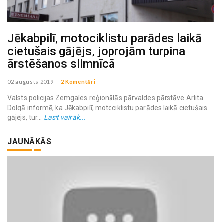
Jēkabpilī, motociklistu parādes laikā
cietušais gājējs, joprojām turpina
ārstēšanos slimnīcā
02 augusts 2019
--
2 Komentāri
Valsts policijas Zemgales reģionālās pārvaldes pārstāve Arlita
Dolgā informē, ka Jēkabpilī, motociklistu parādes laikā cietušais
gājējs, tur...
Lasīt vairāk...
JAUNĀKĀS