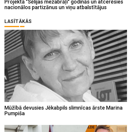
Projektā "Sēlijas mežabrāļi" godinās un atcerēsies
nacionālos partizānus un viņu atbalstītājus
LASĪTĀKĀS
Mūžībā devusies Jēkabpils slimnīcas ārste Marina
Pumpiša