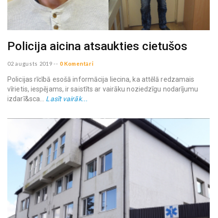
Policija aicina atsaukties cietušos
02 augusts 2019
--
0 Komentāri
Policijas rīcībā esošā informācija liecina, ka attēlā redzamais
vīrietis, iespējams, ir saistīts ar vairāku noziedzīgu nodarījumu
izdarī&sca...
Lasīt vairāk...