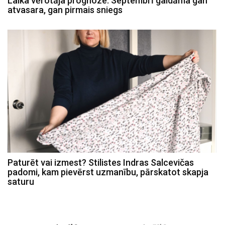
Laika vērotāja prognoze: Septembrī gaidāma gan
atvasara, gan pirmais sniegs
Paturēt vai izmest? Stilistes Indras Salcevičas
padomi, kam pievērst uzmanību, pārskatot skapja
saturu