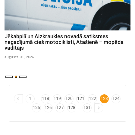
Jēkabpilī un Aizkraukles novadā satiksmes
P
negadījumā cieš motociklisti, Atašienē – mopēda
s
vadītājs
ju
augusts 03 , 2026
...
1
118
119
120
121
122
123
124
...
125
126
127
128
131