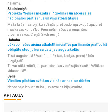
nelaimē.
Skolnieciņš
Projektā "Sēlijas mežabrāļi" godinās un atcerēsies
nacionālos partizānus un viņu atbalstītājus
Meža brāļi ir varoņi, kuri cīnijās pret padomju okupāciju, pret
maskavas kundzību. Pieminēsim šos varoņus, šos
drosminiekus. Cieņā, Skolnieciņš
Hahaha
Jēkabpiliešus aicina atbalstīt iniciatīvu par finanšu pratību kā
obligātu studiju kursu Latvijas augstskolās
Tikai augstskolā? Varbūt labāk tad, kad jau pensijā būs
aizgājuši?
To var sākt mācīt jau pamatskolas vecākajās klasēs! Vēlākais
vidusskolā!!...
Sēlis
Viesītes pilsētas svētkos vicinās ar nazi un dūrēm
Nepaspēja iepūst trubā , un savējos bija jāvaktē .
APTAUJA