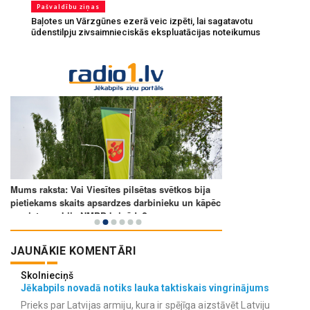
Pašvaldību ziņas
Baļotes un Vārzgūnes ezerā veic izpēti, lai sagatavotu
ūdenstilpju zivsaimnieciskās ekspluatācijas noteikumus
JAUNĀKIE KOMENTĀRI
Skolnieciņš
Jēkabpils novadā notiks lauka taktiskais vingrinājums
Prieks par Latvijas armiju, kura ir spējīga aizstāvēt Latviju