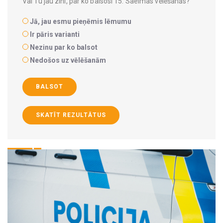
Vai Tu jau zini, par ko balsosi 15. Saeimas vēlēšanās?
Jā, jau esmu pieņēmis lēmumu
Ir pāris varianti
Nezinu par ko balsot
Nedošos uz vēlēšanām
BALSOT
SKATĪT REZULTĀTUS