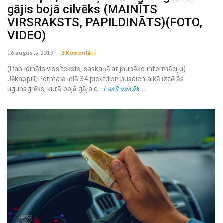
gājis bojā cilvēks (MAINĪTS
VIRSRAKSTS, PAPILDINĀTS)(FOTO,
VIDEO)
16 augusts 2019
--
3 Komentāri
(Papildināts viss teksts, saskaņā ar jaunāko informāciju)
Jēkabpilī, Pormaļa ielā 34 piektdien pusdienlaikā izcēlās
ugunsgrēks, kurā bojā gāja c...
Lasīt vairāk...