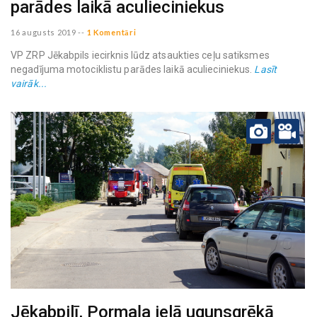
parādes laikā aculieciniekus
16 augusts 2019
--
1 Komentāri
VP ZRP Jēkabpils iecirknis lūdz atsaukties ceļu satiksmes
negadījuma motociklistu parādes laikā aculieciniekus.
Lasīt
vairāk...
Jēkabpilī, Pormaļa ielā ugunsgrēkā