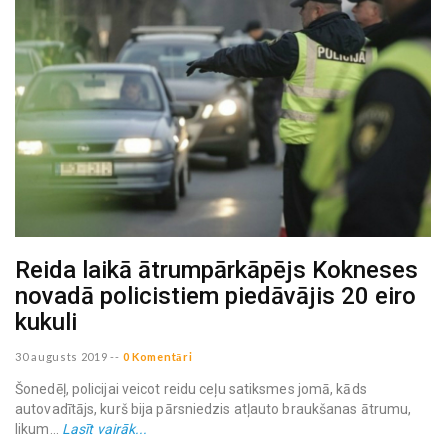
Reida laikā ātrumpārkāpējs Kokneses
novadā policistiem piedāvājis 20 eiro
kukuli
30 augusts 2019
--
0 Komentāri
Šonedēļ, policijai veicot reidu ceļu satiksmes jomā, kāds
autovadītājs, kurš bija pārsniedzis atļauto braukšanas ātrumu,
likum...
Lasīt vairāk...