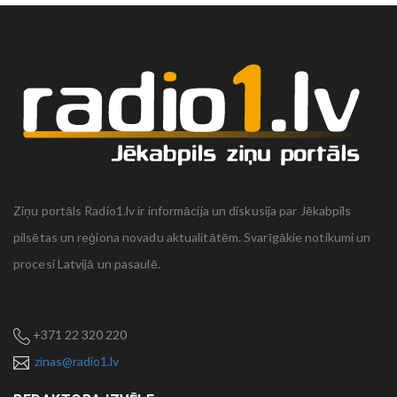
Ziņu portāls Radio1.lv ir informācija un diskusija par Jēkabpils
pilsētas un reģiona novadu aktualitātēm. Svarīgākie notikumi un
procesi Latvijā un pasaulē.
+371 22 320 220
zinas@radio1.lv