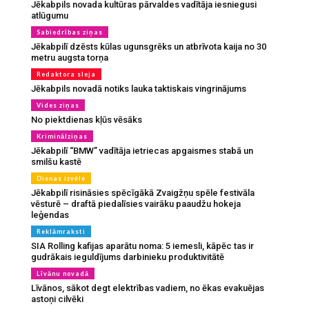
Jēkabpils novada kultūras pārvaldes vadītāja iesniegusi
atlūgumu
Sabiedrības ziņas
Jēkabpilī dzēsts kūlas ugunsgrēks un atbrīvota kaija no 30
metru augsta torņa
Redaktora sleja
Jēkabpils novadā notiks lauka taktiskais vingrinājums
Vides ziņas
No piektdienas kļūs vēsāks
Kriminālziņas
Jēkabpilī “BMW” vadītāja ietriecas apgaismes stabā un
smilšu kastē
Dienas izvēle
Jēkabpilī risināsies spēcīgākā Zvaigžņu spēle festivāla
vēsturē – draftā piedalīsies vairāku paaudžu hokeja
leģendas
Reklāmraksti
SIA Rolling kafijas aparātu noma: 5 iemesli, kāpēc tas ir
gudrākais ieguldījums darbinieku produktivitātē
Līvānu novadā
Līvānos, sākot degt elektrības vadiem, no ēkas evakuējas
astoņi cilvēki