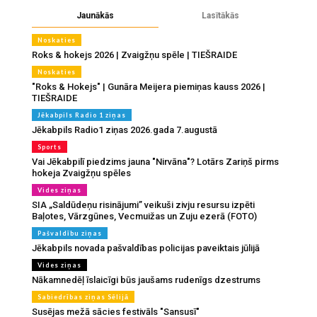
Jaunākās
Lasītākās
Noskaties
Roks & hokejs 2026 | Zvaigžņu spēle | TIEŠRAIDE
Noskaties
"Roks & Hokejs" | Gunāra Meijera piemiņas kauss 2026 |
TIEŠRAIDE
Jēkabpils Radio 1 ziņas
Jēkabpils Radio1 ziņas 2026.gada 7.augustā
Sports
Vai Jēkabpilī piedzims jauna "Nirvāna"? Lotārs Zariņš pirms
hokeja Zvaigžņu spēles
Vides ziņas
SIA „Saldūdeņu risinājumi” veikuši zivju resursu izpēti
Baļotes, Vārzgūnes, Vecmuižas un Zuju ezerā (FOTO)
Pašvaldību ziņas
Jēkabpils novada pašvaldības policijas paveiktais jūlijā
Vides ziņas
Nākamnedēļ īslaicīgi būs jaušams rudenīgs dzestrums
Sabiedrības ziņas Sēlijā
Susējas mežā sācies festivāls "Sansusī"