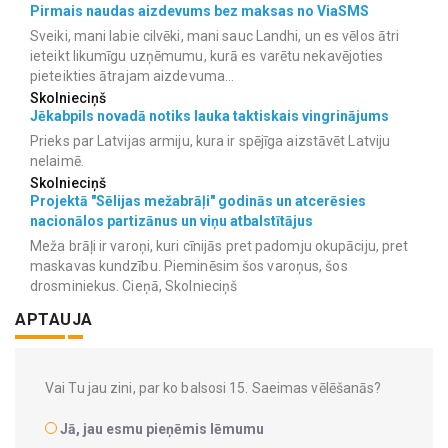
Pirmais naudas aizdevums bez maksas no ViaSMS
Sveiki, mani labie cilvēki, mani sauc Landhi, un es vēlos ātri
ieteikt likumīgu uzņēmumu, kurā es varētu nekavējoties
pieteikties ātrajam aizdevuma...
Skolnieciņš
Jēkabpils novadā notiks lauka taktiskais vingrinājums
Prieks par Latvijas armiju, kura ir spējīga aizstāvēt Latviju
nelaimē.
Skolnieciņš
Projektā "Sēlijas mežabrāļi" godinās un atcerēsies
nacionālos partizānus un viņu atbalstītājus
Meža brāļi ir varoņi, kuri cīnijās pret padomju okupāciju, pret
maskavas kundzību. Pieminēsim šos varoņus, šos
drosminiekus. Cieņā, Skolnieciņš
APTAUJA
Vai Tu jau zini, par ko balsosi 15. Saeimas vēlēšanās?
Jā, jau esmu pieņēmis lēmumu