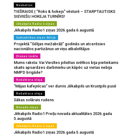
Noskaties
TIEŠRAIDE | "Roks & hokejs" vēsturē – STARPTAUTISKS
SIEVIEŠU HOKEJA TURNĪRS!
Jēkabpils Radio 1 ziņas
Jēkabpils Radio1 ziņas 2026.gada 6.augustā
Sabiedrības ziņas Sēlijā
Projektā "Sēlijas mežabrāļi" godinās un atcerēsies
nacionālos partizānus un viņu atbalstītājus
Dienas izvēle
Mums raksta: Vai Viesītes pilsētas svētkos bija pietiekams
skaits apsardzes darbinieku un kāpēc uz vietas nebija
NMPD brigāde?
Redaktora sleja
“Mājas kafejnīcas” ver durvis Jēkabpils un Krustpils pusē
Redaktora sleja
Sākas solārais rudens
Novadu ziņas
Jēkabpils Radio1 Preiļu novada aktualitātes 2026.gada
5.augustā
Jēkabpils Radio 1 ziņas
Jēkabpils Radio1 ziņas 2026.gada 5.augustā