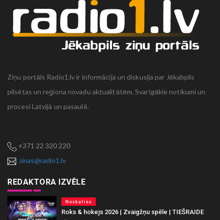
Ziņu portāls Radio1.lv ir informācija un diskusija par Jēkabpils
pilsētas un reģiona novadu aktualitātēm. Svarīgākie notikumi un
procesi Latvijā un pasaulē.
+371 22 320 220
zinas@radio1.lv
REDAKTORA IZVĒLE
Noskaties
Roks & hokejs 2026 | Zvaigžņu spēle | TIEŠRAIDE