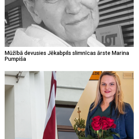
Mūžībā devusies Jēkabpils slimnīcas ārste Marina
Pumpiša