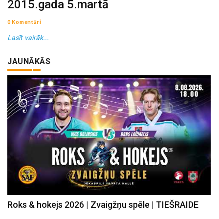
2015.gada 5.martā
0 Komentāri
Lasīt vairāk...
JAUNĀKĀS
Roks & hokejs 2026 | Zvaigžņu spēle | TIEŠRAIDE