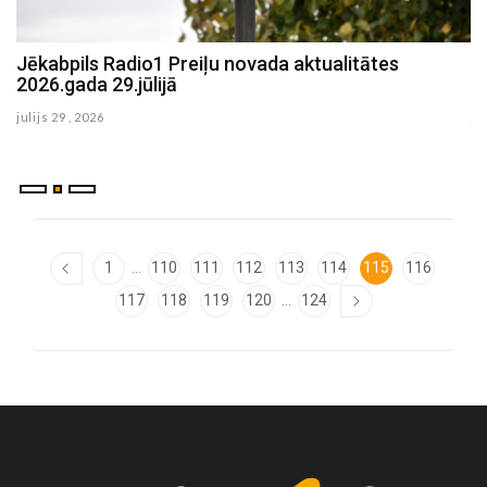
Jēkabpils Radio1 Preiļu novada aktualitātes
J
2026.gada 29.jūlijā
2
julijs 29 , 2026
ju
...
1
110
111
112
113
114
115
116
...
117
118
119
120
124