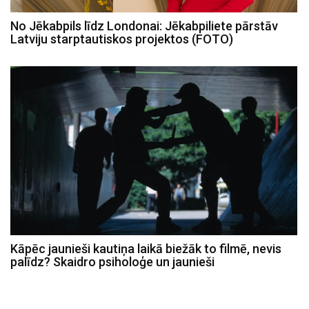
No Jēkabpils līdz Londonai: Jēkabpiliete pārstāv
Latviju starptautiskos projektos (FOTO)
Kāpēc jaunieši kautiņa laikā biežāk to filmē, nevis
palīdz? Skaidro psiholoģe un jaunieši