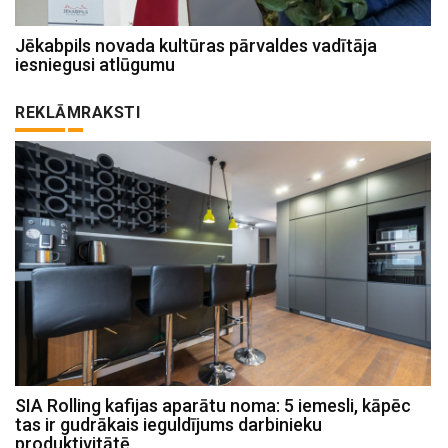
Jēkabpils novada kultūras pārvaldes vadītāja
iesniegusi atlūgumu
REKLĀMRAKSTI
SIA Rolling kafijas aparātu noma: 5 iemesli, kāpēc
tas ir gudrākais ieguldījums darbinieku
produktivitātē