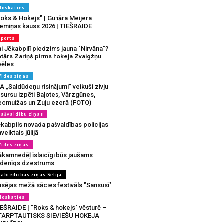
Noskaties
Roks & Hokejs" | Gunāra Meijera
iemiņas kauss 2026 | TIEŠRAIDE
Sports
i Jēkabpilī piedzims jauna "Nirvāna"?
otārs Zariņš pirms hokeja Zvaigžņu
pēles
Vides ziņas
A „Saldūdeņu risinājumi” veikuši zivju
sursu izpēti Baļotes, Vārzgūnes,
ecmuižas un Zuju ezerā (FOTO)
Pašvaldību ziņas
ēkabpils novada pašvaldības policijas
veiktais jūlijā
Vides ziņas
ākamnedēļ īslaicīgi būs jaušams
udenīgs dzestrums
Sabiedrības ziņas Sēlijā
usējas mežā sācies festivāls "Sansusī"
Noskaties
IEŠRAIDE | "Roks & hokejs" vēsturē –
TARPTAUTISKS SIEVIEŠU HOKEJA