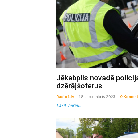
Jēkabpils novadā policij
dzērājšoferus
Radio1.lv
--
18 septembris 2023
--
0 Koment
Lasīt vairāk...