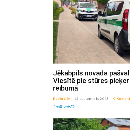
Jēkabpils novada pašvald
Viesītē pie stūres pieķer
reibumā
Radio1.lv
--
15 septembris 2023
--
0 Koment
Lasīt vairāk...