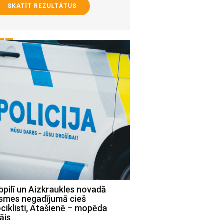
SKATĪT REZULTĀTUS
pilī un Aizkraukles novadā
Policiste Aizkrauklē r
ksmes negadījumā cieš
izraisījusi avāriju un s
iklisti, Atašienē – mopēda
julijs 30 , 2026
ājs