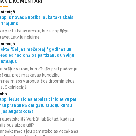
ĀKIE KOMENTĀRI
lnieciņš
bpils novadā notiks lauka taktiskais
grinājums
ks par Latvijas armiju, kura ir spējīga
tāvēt Latviju nelaimē.
lnieciņš
ektā "Sēlijas mežabrāļi" godinās un
erēsies nacionālos partizānus un viņu
lstītājus
 brāļi ir varoņi, kuri cīnijās pret padomju
āciju, pret maskavas kundzību.
inēsim šos varoņus, šos drosminiekus.
ā, Skolnieciņš
aha
bpiliešus aicina atbalstīt iniciatīvu par
nšu pratību kā obligātu studiju kursu
vijas augstskolās
i augstskolā? Varbūt labāk tad, kad jau
ijā būs aizgājuši?
ar sākt mācīt jau pamatskolas vecākajās