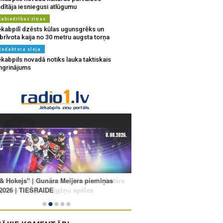
dītāja iesniegusi atlūgumu
Sabiedrības ziņas
ēkabpilī dzēsts kūlas ugunsgrēks un
brīvota kaija no 30 metru augsta torņa
Redaktora sleja
kabpils novadā notiks lauka taktiskais
ingrinājums