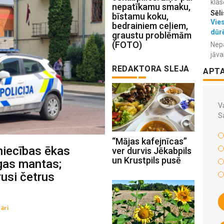
klas
nepatīkamu smaku,
Sēli
bīstamu koku,
Vies
bedrainiem ceļiem,
dūr
graustu problēmām
(FOTO)
Nepa
jāva
REDAKTORA SLEJA
APT
Va
S
“Mājas kafejnīcas”
niecības ēkas
ver durvis Jēkabpils
un Krustpils pusē
īgas mantas;
rusi četrus
āri