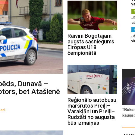
va
J
at
Raivim Bogotajam
Jē
augsts sasniegums
v
Eiropas U18
čempionātā
ipēds, Dunavā –
otors, bet Atašienē
Reģionālo autobusu
maršrutos Preiļi–
āri
Varakļāni un Preiļi–
Rudzāti no augusta
būs izmaiņas