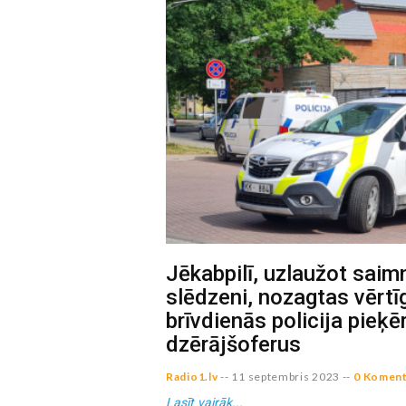
Jēkabpilī, uzlaužot saim
slēdzeni, nozagtas vērt
brīvdienās policija pieķē
dzērājšoferus
Radio1.lv
--
11 septembris 2023
--
0 Koment
Lasīt vairāk...