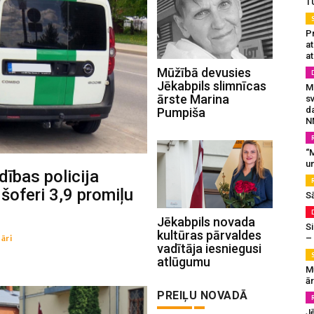
T
Pr
a
at
Mūžībā devusies
Jēkabpils slimnīcas
Mu
ārste Marina
s
da
Pumpiša
N
“M
un
ības policija
 šoferi 3,9 promiļu
S
Jēkabpils novada
Si
kultūras pārvaldes
āri
–
vadītāja iesniegusi
atlūgumu
M
ā
PREIĻU NOVADĀ
J