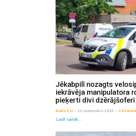
Jēkabpilī nozagts velos
iekrāvēja manipulatora r
pieķerti divi dzērājšoferi
Radio1.lv
--
13 septembris 2023
--
0 Koment
Lasīt vairāk...