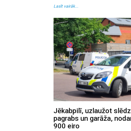
Lasīt vairāk...
Jēkabpilī, uzlaužot slēd
pagrabs un garāža, nodar
900 eiro