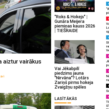
"
p
"Roks & Hokejs" |
Gunāra Meijera
Va
piemiņas kauss 2026
L
| TIEŠRAIDE
s
SI
re
V
a aiztur vairākus
J
pa
Vai Jēkabpilī
piedzims jauna
N
āri
"Nirvāna"? Lotārs
r
Zariņš pirms hokeja
Zvaigžņu spēles
S
LASĪTĀKĀS
T
S