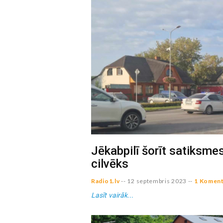
Jēkabpilī šorīt satiksme
cilvēks
Radio1.lv
--
12 septembris 2023
--
1 Koment
Lasīt vairāk...