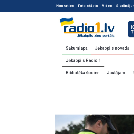
Noskaties
Foto stāsts
Video
Sludināju
Sākumlapa
Jēkabpils novadā
Jēkabpils Radio 1
Bibliotēka šodien
Jautājam