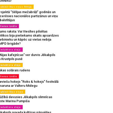
URNĪRS!
Sabiedrības ziņas Sēlijā
ojektā "Sēlijas mežabrāļi" godinās un
tcerēsies nacionālos partizānus un viņu
balstītājus
Dienas izvēle
ms raksta: Vai Viesītes pilsētas
vētkos bija pietiekams skaits apsardzes
rbinieku un kāpēc uz vietas nebija
MPD brigāde?
Redaktora sleja
ājas kafejnīcas” ver durvis Jēkabpils
 Krustpils pusē
Redaktora sleja
ākas solārais rudens
Dienas izvēle
eviešu hokejs "Roks & hokejs" festivālā
 saruna ar Valteru Midegu
Sabiedrības ziņas
ūžībā devusies Jēkabpils slimnīcas
rste Marina Pumpiša
Redaktora sleja
ēkabpils novada kultūras pārvaldes