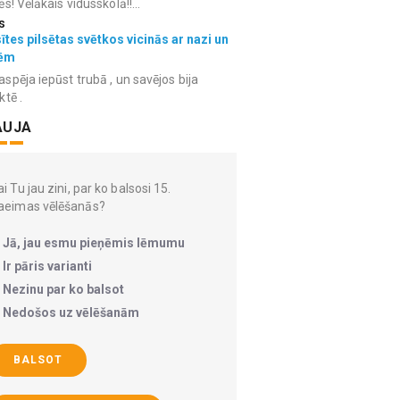
ēs! Vēlākais vidusskolā!!...
s
ītes pilsētas svētkos vicinās ar nazi un
ēm
spēja iepūst trubā , un savējos bija
ktē .
AUJA
i Tu jau zini, par ko balsosi 15.
aeimas vēlēšanās?
Jā, jau esmu pieņēmis lēmumu
Ir pāris varianti
Nezinu par ko balsot
Nedošos uz vēlēšanām
BALSOT