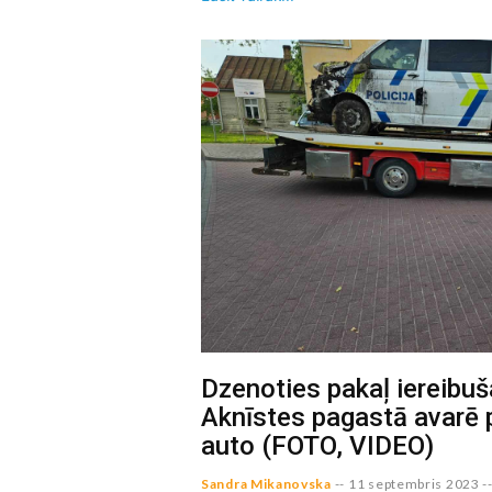
Dzenoties pakaļ iereibu
Aknīstes pagastā avarē p
auto (FOTO, VIDEO)
Sandra Mikanovska
--
11 septembris 2023
-