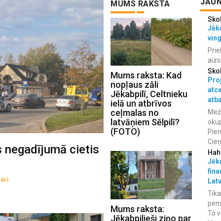
JAUN
MUMS RAKSTA
Sko
Jēka
vin
Prie
aizs
Sko
Mums raksta: Kad
Proj
nopļaus zāli
atc
Jēkabpilī, Celtnieku
atba
ielā un atbrīvos
ceļmalas no
Meža
latvāņiem Sēlpilī?
okup
(FOTO)
Piem
Cieņ
s negadījumā cietis
Hah
Jēka
fina
āri
Lat
Tika
pens
Mums raksta:
To v
Jēkabpilieši ziņo par