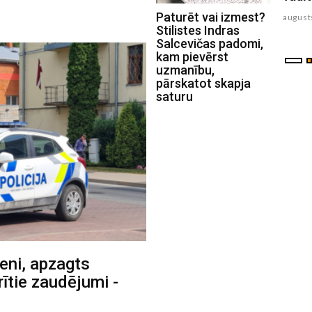
Paturēt vai izmest?
august
Stilistes Indras
Salcevičas padomi,
kam pievērst
uzmanību,
pārskatot skapja
saturu
zeni, apzagts
ītie zaudējumi -