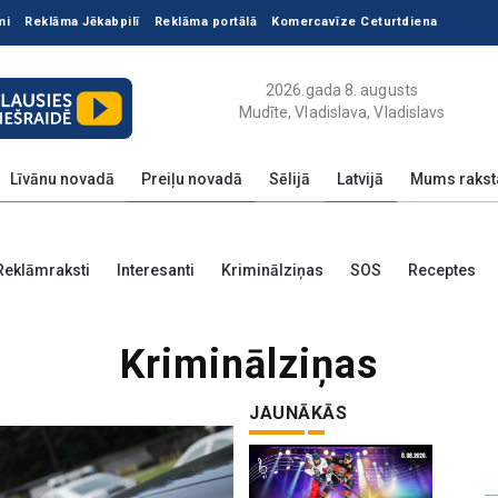
mi
Reklāma Jēkabpilī
Reklāma portālā
Komercavīze Ceturtdiena
2026.gada 8. augusts
Mudīte, Vladislava, Vladislavs
Līvānu novadā
Preiļu novadā
Sēlijā
Latvijā
Mums rakst
Reklāmraksti
Interesanti
Kriminālziņas
SOS
Receptes
Kriminālziņas
JAUNĀKĀS