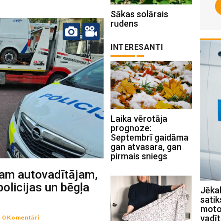
Sākas solārais
rudens
INTERESANTI
Laika vērotāja
prognoze:
Septembrī gaidāma
gan atvasara, gan
pirmais sniegs
šam autovadītājam,
olicijas un bēgļa
Viesītes pilsētas svētkos vicinās ar
Jēkab
nazi un dūrēm
sati
motoc
augusts 03 , 2026
vadīt
-
0 Komentāri