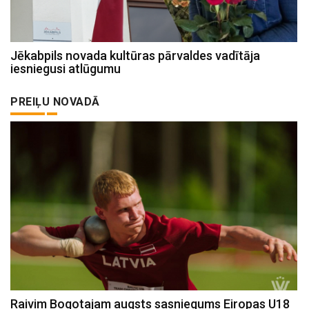
Jēkabpils novada kultūras pārvaldes vadītāja
iesniegusi atlūgumu
PREIĻU NOVADĀ
Raivim Bogotajam augsts sasniegums Eiropas U18