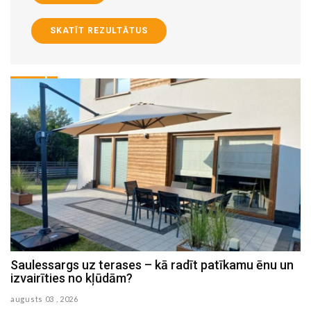
SKATĪT REZULTĀTUS
Saulessargs uz terases – kā radīt patīkamu ēnu un
M
izvairīties no kļūdām?
h
augusts 03 , 2026
au