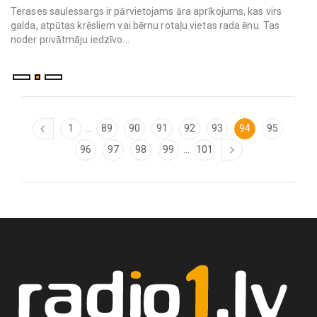
Terases saulessargs ir pārvietojams āra aprīkojums, kas virs
galda, atpūtas krēsliem vai bērnu rotaļu vietas rada ēnu. Tas
noder privātmāju iedzīvo...
...
1
89
90
91
92
93
94
95
...
96
97
98
99
101