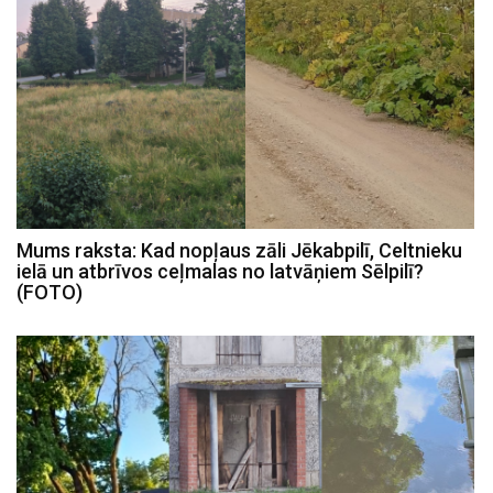
Mums raksta: Kad nopļaus zāli Jēkabpilī, Celtnieku
ielā un atbrīvos ceļmalas no latvāņiem Sēlpilī?
(FOTO)