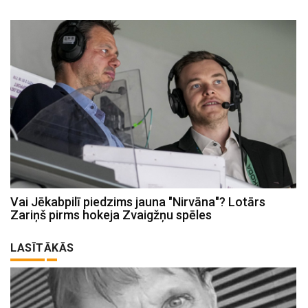
Vai Jēkabpilī piedzims jauna "Nirvāna"? Lotārs
Zariņš pirms hokeja Zvaigžņu spēles
LASĪTĀKĀS