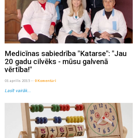
Medicīnas sabiedrība "Katarse": "Jau
20 gadu cilvēks - mūsu galvenā
vērtība!"
01 aprilis 2015
--
0 Komentāri
Lasīt vairāk...