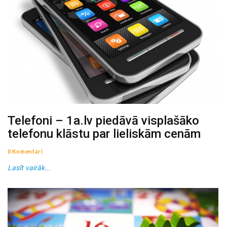
Telefoni – 1a.lv piedāvā visplašāko
telefonu klāstu par lieliskām cenām
0 Komentāri
Lasīt vairāk...