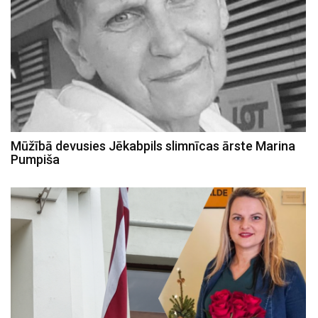
Mūžībā devusies Jēkabpils slimnīcas ārste Marina
Pumpiša