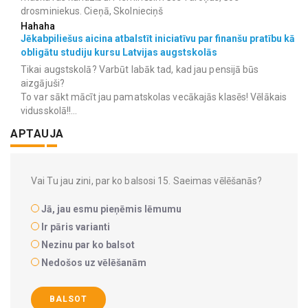
drosminiekus. Cieņā, Skolnieciņš
Hahaha
Jēkabpiliešus aicina atbalstīt iniciatīvu par finanšu pratību kā
obligātu studiju kursu Latvijas augstskolās
Tikai augstskolā? Varbūt labāk tad, kad jau pensijā būs
aizgājuši?
To var sākt mācīt jau pamatskolas vecākajās klasēs! Vēlākais
vidusskolā!!...
APTAUJA
Vai Tu jau zini, par ko balsosi 15. Saeimas vēlēšanās?
Jā, jau esmu pieņēmis lēmumu
Ir pāris varianti
Nezinu par ko balsot
Nedošos uz vēlēšanām
BALSOT