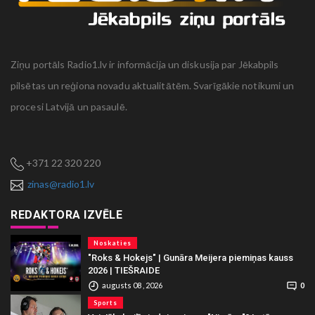
Ziņu portāls Radio1.lv ir informācija un diskusija par Jēkabpils
pilsētas un reģiona novadu aktualitātēm. Svarīgākie notikumi un
procesi Latvijā un pasaulē.
+371 22 320 220
zinas@radio1.lv
REDAKTORA IZVĒLE
Noskaties
"Roks & Hokejs" | Gunāra Meijera piemiņas kauss
2026 | TIEŠRAIDE
augusts 08 , 2026
0
Sports