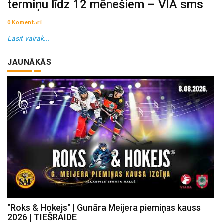
termiņu līdz 12 mēnešiem – VIA sms
0 Komentāri
Lasīt vairāk...
JAUNĀKĀS
"Roks & Hokejs" | Gunāra Meijera piemiņas kauss
2026 | TIEŠRAIDE