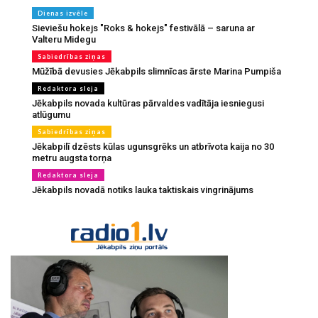
Dienas izvēle
Sieviešu hokejs "Roks & hokejs" festivālā – saruna ar
Valteru Midegu
Sabiedrības ziņas
Mūžībā devusies Jēkabpils slimnīcas ārste Marina Pumpiša
Redaktora sleja
Jēkabpils novada kultūras pārvaldes vadītāja iesniegusi
atlūgumu
Sabiedrības ziņas
Jēkabpilī dzēsts kūlas ugunsgrēks un atbrīvota kaija no 30
metru augsta torņa
Redaktora sleja
Jēkabpils novadā notiks lauka taktiskais vingrinājums