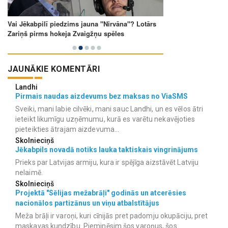
JAUNĀKIE KOMENTĀRI
Landhi
Pirmais naudas aizdevums bez maksas no ViaSMS
Sveiki, mani labie cilvēki, mani sauc Landhi, un es vēlos ātri
ieteikt likumīgu uzņēmumu, kurā es varētu nekavējoties
pieteikties ātrajam aizdevuma...
Skolnieciņš
Jēkabpils novadā notiks lauka taktiskais vingrinājums
Prieks par Latvijas armiju, kura ir spējīga aizstāvēt Latviju
nelaimē.
Skolnieciņš
Projektā "Sēlijas mežabrāļi" godinās un atcerēsies
nacionālos partizānus un viņu atbalstītājus
Meža brāļi ir varoņi, kuri cīnijās pret padomju okupāciju, pret
maskavas kundzību. Pieminēsim šos varoņus, šos