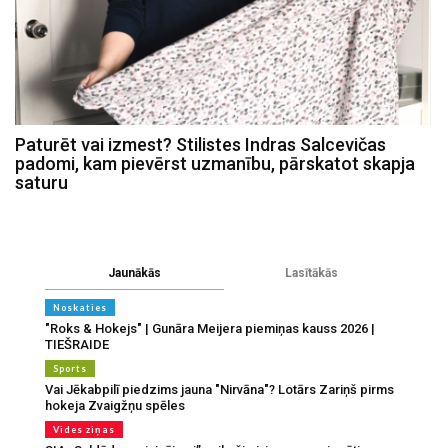
Paturēt vai izmest? Stilistes Indras Salcevičas
padomi, kam pievērst uzmanību, pārskatot skapja
saturu
Jaunākās
Lasītākās
Noskaties
"Roks & Hokejs" | Gunāra Meijera piemiņas kauss 2026 |
TIEŠRAIDE
Sports
Vai Jēkabpilī piedzims jauna "Nirvāna"? Lotārs Zariņš pirms
hokeja Zvaigžņu spēles
Vides ziņas