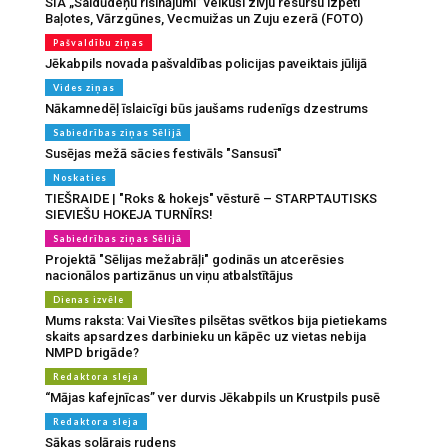
SIA „Saldūdeņu risinājumi” veikuši zivju resursu izpēti
Baļotes, Vārzgūnes, Vecmuižas un Zuju ezerā (FOTO)
Pašvaldību ziņas
Jēkabpils novada pašvaldības policijas paveiktais jūlijā
Vides ziņas
Nākamnedēļ īslaicīgi būs jaušams rudenīgs dzestrums
Sabiedrības ziņas Sēlijā
Susējas mežā sācies festivāls "Sansusī"
Noskaties
TIEŠRAIDE | "Roks & hokejs" vēsturē – STARPTAUTISKS
SIEVIEŠU HOKEJA TURNĪRS!
Sabiedrības ziņas Sēlijā
Projektā "Sēlijas mežabrāļi" godinās un atcerēsies
nacionālos partizānus un viņu atbalstītājus
Dienas izvēle
Mums raksta: Vai Viesītes pilsētas svētkos bija pietiekams
skaits apsardzes darbinieku un kāpēc uz vietas nebija
NMPD brigāde?
Redaktora sleja
“Mājas kafejnīcas” ver durvis Jēkabpils un Krustpils pusē
Redaktora sleja
Sākas solārais rudens