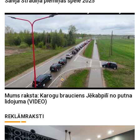
Salvja Stradiņa piemiņas spēle 2025
Mums raksta: Karogu brauciens Jēkabpilī no putna
lidojuma (VIDEO)
REKLĀMRAKSTI