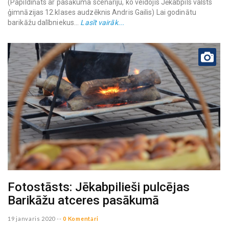
(Papildināts ar pasākuma scenāriju, ko veidojis Jēkabpils valsts
ģimnāzijas 12.klases audzēknis Andris Gailis) Lai godinātu
barikāžu dalībniekus...
Lasīt vairāk...
Fotostāsts: Jēkabpilieši pulcējas
Barikāžu atceres pasākumā
19 janvaris 2020
--
0 Komentāri