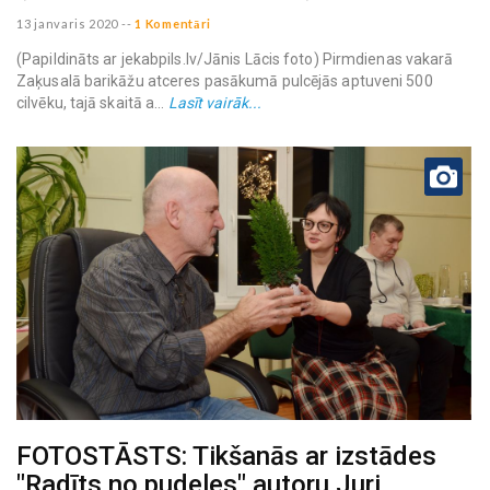
13 janvaris 2020
--
1 Komentāri
(Papildināts ar jekabpils.lv/Jānis Lācis foto) Pirmdienas vakarā
Zaķusalā barikāžu atceres pasākumā pulcējās aptuveni 500
cilvēku, tajā skaitā a...
Lasīt vairāk...
FOTOSTĀSTS: Tikšanās ar izstādes
"Radīts no pudeles" autoru Juri