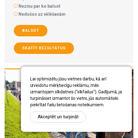
Nezinu par ko balsot
Nedošos uz vēlēšanām
BALSOT
SKATĪT REZULTĀTUS
Lai optimizētu jūsu vietnes darbu, kā arī
izveidotu mērķtiecīgu reklāmu, mēs
izmantojam sīkdatnes ("sīkfailus"). Gadījumā, ja
turpināsiet izmantot šo vietni, jūs automātiski
piekrītat failu lietošanas noteikumiem.
Akceptēt un turpināt