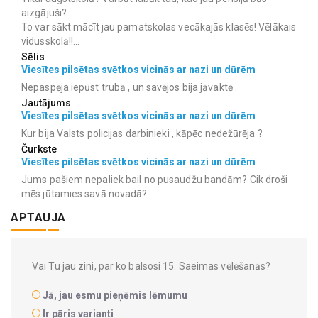
aizgājuši?
To var sākt mācīt jau pamatskolas vecākajās klasēs! Vēlākais
vidusskolā!!...
Sēlis
Viesītes pilsētas svētkos vicinās ar nazi un dūrēm
Nepaspēja iepūst trubā , un savējos bija jāvaktē .
Jautājums
Viesītes pilsētas svētkos vicinās ar nazi un dūrēm
Kur bija Valsts policijas darbinieki , kāpēc nedežūrēja ?
Čurkste
Viesītes pilsētas svētkos vicinās ar nazi un dūrēm
Jums pašiem nepaliek bail no pusaudžu bandām? Cik droši
mēs jūtamies savā novadā?
APTAUJA
Vai Tu jau zini, par ko balsosi 15. Saeimas vēlēšanās?
Jā, jau esmu pieņēmis lēmumu
Ir pāris varianti