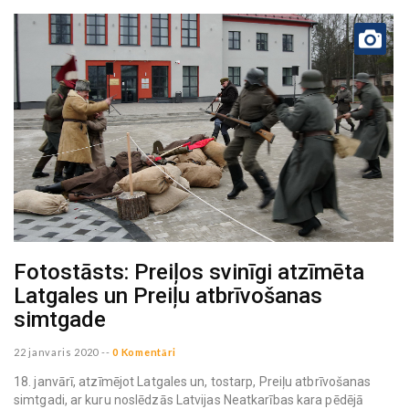
Fotostāsts: Preiļos svinīgi atzīmēta
Latgales un Preiļu atbrīvošanas
simtgade
22 janvaris 2020
--
0 Komentāri
18. janvārī, atzīmējot Latgales un, tostarp, Preiļu atbrīvošanas
simtgadi, ar kuru noslēdzās Latvijas Neatkarības kara pēdējā