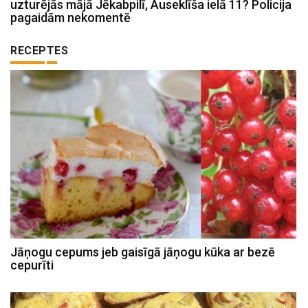
uzturējās mājā Jēkabpilī, Auseklīša ielā 11? Policija
pagaidām nekomentē
RECEPTES
Jāņogu cepums jeb gaisīgā jāņogu kūka ar bezē
cepurīti