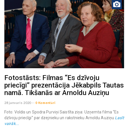
Fotostāsts: Filmas “Es dzīvoju
priecīgi” prezentācija Jēkabpils Tautas
namā. Tikšanās ar Arnoldu Auziņu
28 janvaris 2020
--
0 Komentāri
Foto: Voldis un Spodra Purviņi Saistīta ziņa: Uzņemta filma “Es
dzīvoju priecīgi” par dzejnieku un rakstnieku Arnoldu Auziņu
Lasīt
vairāk...