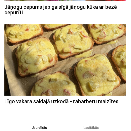
Jāņogu cepums jeb gaisīgā jāņogu kūka ar bezē
cepurīti
Līgo vakara saldajā uzkodā - rabarberu maizītes
Jaunākās
Lasītākās