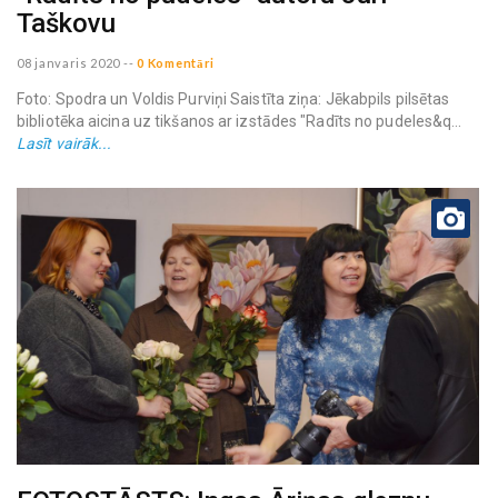
Taškovu
08 janvaris 2020
--
0 Komentāri
Foto: Spodra un Voldis Purviņi Saistīta ziņa: Jēkabpils pilsētas
bibliotēka aicina uz tikšanos ar izstādes "Radīts no pudeles&q...
Lasīt vairāk...