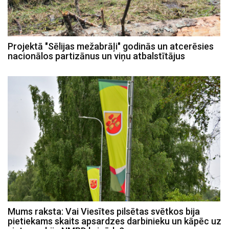
Projektā "Sēlijas mežabrāļi" godinās un atcerēsies
nacionālos partizānus un viņu atbalstītājus
Mums raksta: Vai Viesītes pilsētas svētkos bija
pietiekams skaits apsardzes darbinieku un kāpēc uz