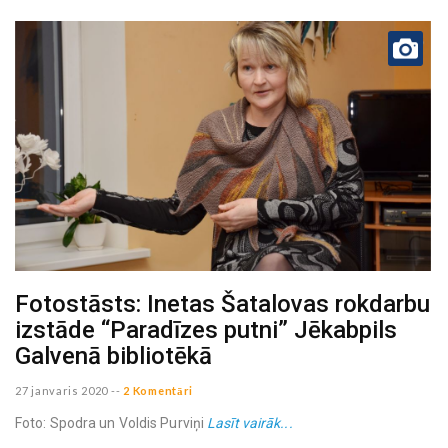
Fotostāsts: Inetas Šatalovas rokdarbu
izstāde “Paradīzes putni” Jēkabpils
Galvenā bibliotēkā
27 janvaris 2020
--
2 Komentāri
Foto: Spodra un Voldis Purviņi
Lasīt vairāk...