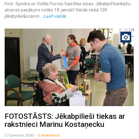
Foto: Spodra un Voldis Purviņi Saistītas ziņas: Jēkabpilī barikāžu
atceres pasākumi notiks 18. janvārī Vairāk nekā 100
jēkabpilie&scaron...
Lasīt vairāk...
FOTOSTĀSTS: Jēkabpilieši tiekas ar
rakstnieci Marinu Kostaņecku
17 janvaris 2020
--
1 Komentāri