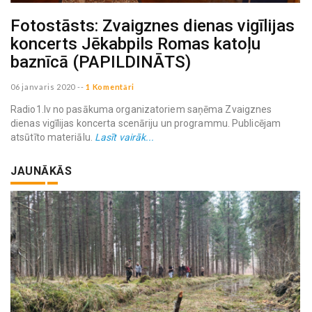
Fotostāsts: Zvaigznes dienas vigīlijas
koncerts Jēkabpils Romas katoļu
baznīcā (PAPILDINĀTS)
06 janvaris 2020
--
1 Komentāri
Radio1.lv no pasākuma organizatoriem saņēma Zvaigznes
dienas vigīlijas koncerta scenāriju un programmu. Publicējam
atsūtīto materiālu.
Lasīt vairāk...
JAUNĀKĀS