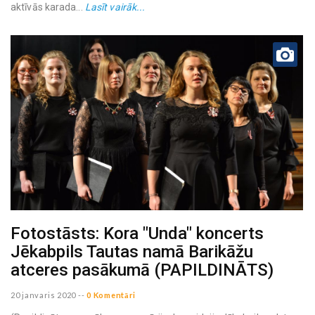
aktīvās karada...
Lasīt vairāk...
Fotostāsts: Kora "Unda" koncerts
Jēkabpils Tautas namā Barikāžu
atceres pasākumā (PAPILDINĀTS)
20 janvaris 2020
--
0 Komentāri