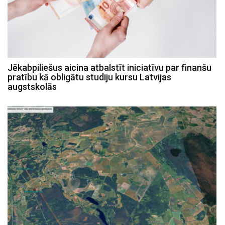
Jēkabpiliešus aicina atbalstīt iniciatīvu par finanšu
pratību kā obligātu studiju kursu Latvijas
augstskolās