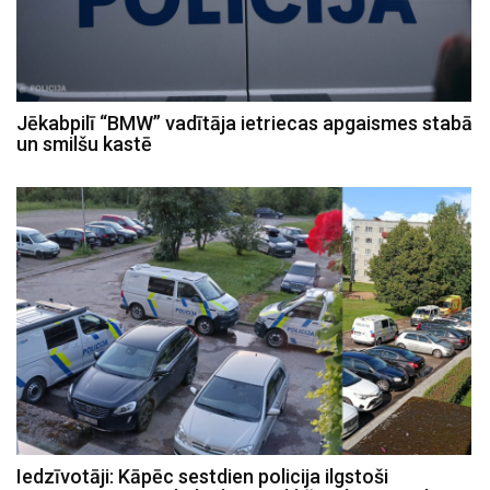
Jēkabpilī “BMW” vadītāja ietriecas apgaismes stabā
un smilšu kastē
Iedzīvotāji: Kāpēc sestdien policija ilgstoši