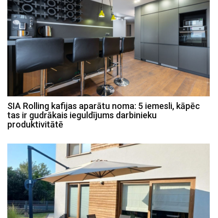
SIA Rolling kafijas aparātu noma: 5 iemesli, kāpēc
tas ir gudrākais ieguldījums darbinieku
produktivitātē