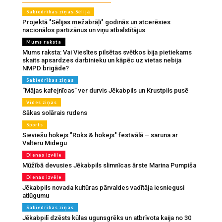
Sabiedrības ziņas Sēlijā
Projektā "Sēlijas mežabrāļi" godinās un atcerēsies
nacionālos partizānus un viņu atbalstītājus
Mums raksta
Mums raksta: Vai Viesītes pilsētas svētkos bija pietiekams
skaits apsardzes darbinieku un kāpēc uz vietas nebija
NMPD brigāde?
Sabiedrības ziņas
“Mājas kafejnīcas” ver durvis Jēkabpils un Krustpils pusē
Vides ziņas
Sākas solārais rudens
Sports
Sieviešu hokejs "Roks & hokejs" festivālā – saruna ar
Valteru Midegu
Dienas izvēle
Mūžībā devusies Jēkabpils slimnīcas ārste Marina Pumpiša
Dienas izvēle
Jēkabpils novada kultūras pārvaldes vadītāja iesniegusi
atlūgumu
Sabiedrības ziņas
Jēkabpilī dzēsts kūlas ugunsgrēks un atbrīvota kaija no 30