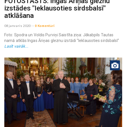
FOTOSTĀSTS: Ingas Āriņas gleznu
izstādes "Ieklausoties sirdsbalsī"
atklāšana
08 janvaris 2020
--
0 Komentāri
Foto: Spodra un Voldis Purviņi Saistīta ziņa: Jēkabpils Tautas
namā atklās Ingas Āriņas gleznu izstādi "Ieklausoties sirdsbalsī"
Lasīt vairāk...