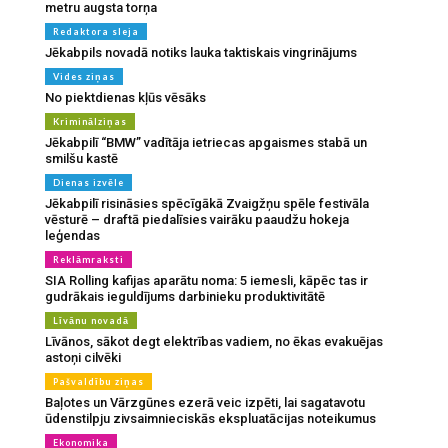
metru augsta torņa
Redaktora sleja
Jēkabpils novadā notiks lauka taktiskais vingrinājums
Vides ziņas
No piektdienas kļūs vēsāks
Kriminālziņas
Jēkabpilī “BMW” vadītāja ietriecas apgaismes stabā un
smilšu kastē
Dienas izvēle
Jēkabpilī risināsies spēcīgākā Zvaigžņu spēle festivāla
vēsturē – draftā piedalīsies vairāku paaudžu hokeja
leģendas
Reklāmraksti
SIA Rolling kafijas aparātu noma: 5 iemesli, kāpēc tas ir
gudrākais ieguldījums darbinieku produktivitātē
Līvānu novadā
Līvānos, sākot degt elektrības vadiem, no ēkas evakuējas
astoņi cilvēki
Pašvaldību ziņas
Baļotes un Vārzgūnes ezerā veic izpēti, lai sagatavotu
ūdenstilpju zivsaimnieciskās ekspluatācijas noteikumus
Ekonomika