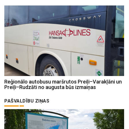
Reģionālo autobusu maršrutos Preiļi–Varakļāni un
Preiļi–Rudzāti no augusta būs izmaiņas
PAŠVALDĪBU ZIŅAS