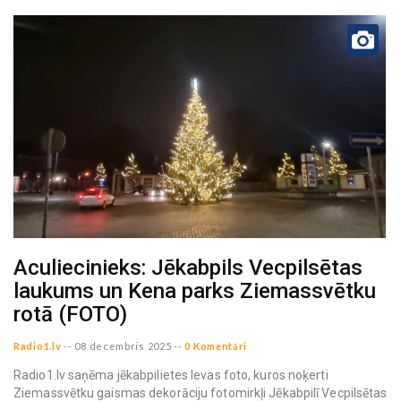
Aculiecinieks: Jēkabpils Vecpilsētas
laukums un Kena parks Ziemassvētku
rotā (FOTO)
Radio1.lv
--
08 decembris 2025
--
0 Komentāri
Radio1.lv saņēma jēkabpilietes Ievas foto, kuros noķerti
Ziemassvētku gaismas dekorāciju fotomirkļi Jēkabpilī Vecpilsētas