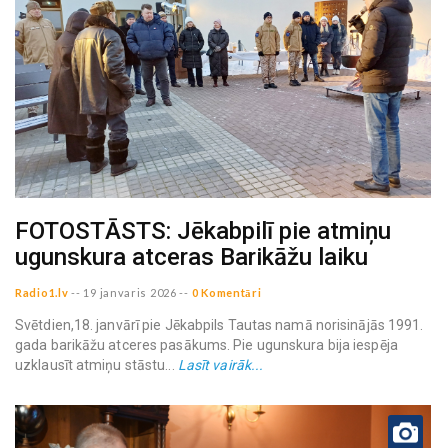
FOTOSTĀSTS: Jēkabpilī pie atmiņu
ugunskura atceras Barikāžu laiku
Radio1.lv
--
19 janvaris 2026
--
0 Komentāri
Svētdien,18. janvārī pie Jēkabpils Tautas namā norisinājās 1991.
gada barikāžu atceres pasākums. Pie ugunskura bija iespēja
uzklausīt atmiņu stāstu...
Lasīt vairāk...