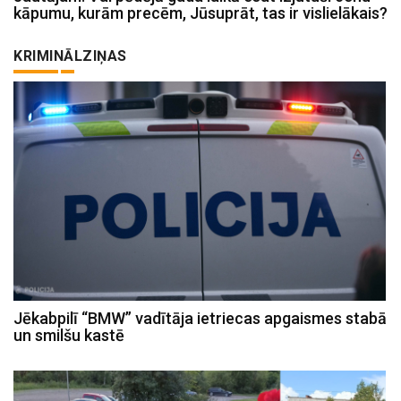
kāpumu, kurām precēm, Jūsuprāt, tas ir vislielākais?
KRIMINĀLZIŅAS
Jēkabpilī “BMW” vadītāja ietriecas apgaismes stabā
un smilšu kastē