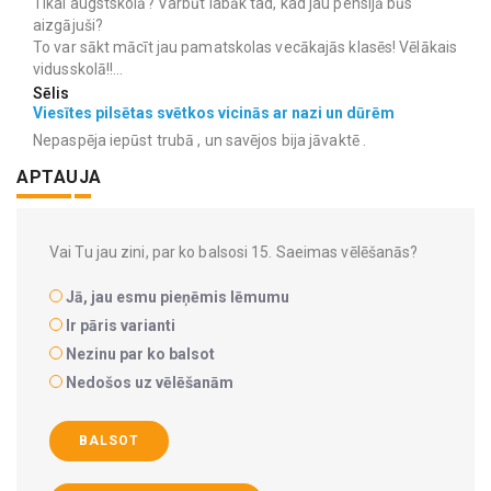
Tikai augstskolā? Varbūt labāk tad, kad jau pensijā būs
aizgājuši?
To var sākt mācīt jau pamatskolas vecākajās klasēs! Vēlākais
vidusskolā!!...
Sēlis
Viesītes pilsētas svētkos vicinās ar nazi un dūrēm
Nepaspēja iepūst trubā , un savējos bija jāvaktē .
APTAUJA
Vai Tu jau zini, par ko balsosi 15. Saeimas vēlēšanās?
Jā, jau esmu pieņēmis lēmumu
Ir pāris varianti
Nezinu par ko balsot
Nedošos uz vēlēšanām
BALSOT