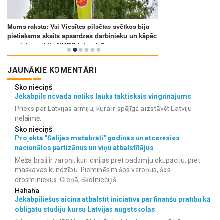
JAUNĀKIE KOMENTĀRI
Skolnieciņš
Jēkabpils novadā notiks lauka taktiskais vingrinājums
Prieks par Latvijas armiju, kura ir spējīga aizstāvēt Latviju
nelaimē.
Skolnieciņš
Projektā "Sēlijas mežabrāļi" godinās un atcerēsies
nacionālos partizānus un viņu atbalstītājus
Meža brāļi ir varoņi, kuri cīnijās pret padomju okupāciju, pret
maskavas kundzību. Pieminēsim šos varoņus, šos
drosminiekus. Cieņā, Skolnieciņš
Hahaha
Jēkabpiliešus aicina atbalstīt iniciatīvu par finanšu pratību kā
obligātu studiju kursu Latvijas augstskolās