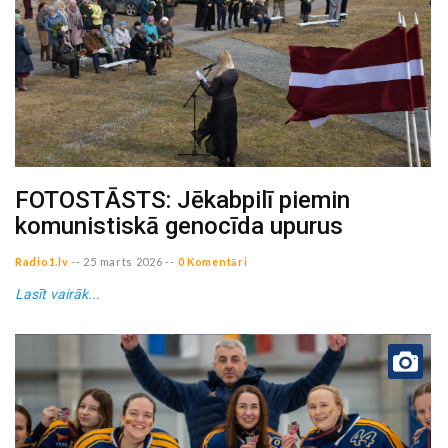
FOTOSTĀSTS: Jēkabpilī piemin
komunistiskā genocīda upurus
Radio1.lv
--
25 marts 2026
--
0 Komentāri
Lasīt vairāk...