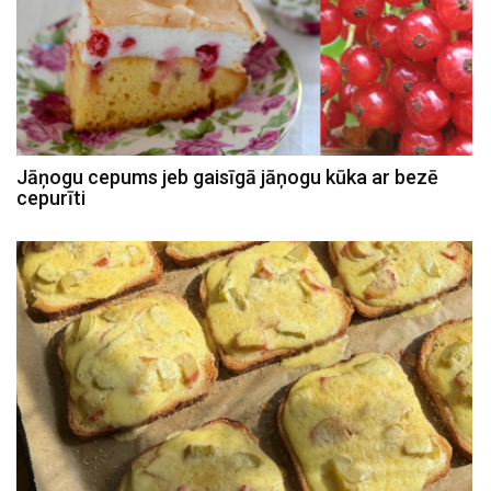
Jāņogu cepums jeb gaisīgā jāņogu kūka ar bezē
cepurīti