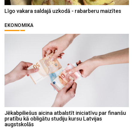
Līgo vakara saldajā uzkodā - rabarberu maizītes
EKONOMIKA
Jēkabpiliešus aicina atbalstīt iniciatīvu par finanšu
pratību kā obligātu studiju kursu Latvijas
augstskolās