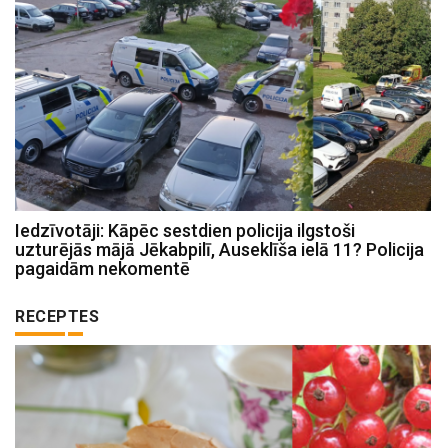
Iedzīvotāji: Kāpēc sestdien policija ilgstoši
uzturējās mājā Jēkabpilī, Auseklīša ielā 11? Policija
pagaidām nekomentē
RECEPTES