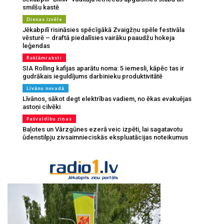
smilšu kastē
Dienas izvēle
Jēkabpilī risināsies spēcīgākā Zvaigžņu spēle festivāla
vēsturē – draftā piedalīsies vairāku paaudžu hokeja
leģendas
Reklāmraksti
SIA Rolling kafijas aparātu noma: 5 iemesli, kāpēc tas ir
gudrākais ieguldījums darbinieku produktivitātē
Līvānu novadā
Līvānos, sākot degt elektrības vadiem, no ēkas evakuējas
astoņi cilvēki
Pašvaldību ziņas
Baļotes un Vārzgūnes ezerā veic izpēti, lai sagatavotu
ūdenstilpju zivsaimnieciskās ekspluatācijas noteikumus