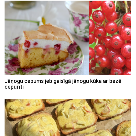
Jāņogu cepums jeb gaisīgā jāņogu kūka ar bezē
cepurīti