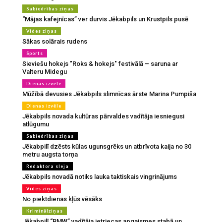
Sabiedrības ziņas
“Mājas kafejnīcas” ver durvis Jēkabpils un Krustpils pusē
Vides ziņas
Sākas solārais rudens
Sports
Sieviešu hokejs "Roks & hokejs" festivālā – saruna ar
Valteru Midegu
Dienas izvēle
Mūžībā devusies Jēkabpils slimnīcas ārste Marina Pumpiša
Dienas izvēle
Jēkabpils novada kultūras pārvaldes vadītāja iesniegusi
atlūgumu
Sabiedrības ziņas
Jēkabpilī dzēsts kūlas ugunsgrēks un atbrīvota kaija no 30
metru augsta torņa
Redaktora sleja
Jēkabpils novadā notiks lauka taktiskais vingrinājums
Vides ziņas
No piektdienas kļūs vēsāks
Kriminālziņas
Jēkabpilī “BMW” vadītāja ietriecas apgaismes stabā un