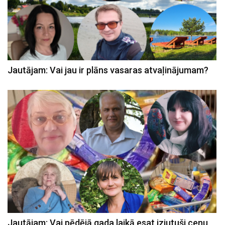
Jautājam: Vai jau ir plāns vasaras atvaļinājumam?
Jautājam: Vai pēdējā gada laikā esat izjutuši cenu