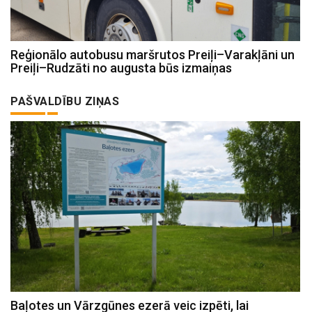
Reģionālo autobusu maršrutos Preiļi–Varakļāni un
Preiļi–Rudzāti no augusta būs izmaiņas
PAŠVALDĪBU ZIŅAS
Baļotes un Vārzgūnes ezerā veic izpēti, lai