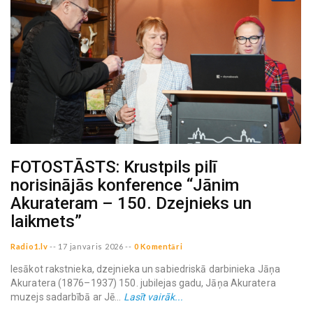
FOTOSTĀSTS: Krustpils pilī
norisinājās konference “Jānim
Akurateram – 150. Dzejnieks un
laikmets”
Radio1.lv
--
17 janvaris 2026
--
0 Komentāri
Iesākot rakstnieka, dzejnieka un sabiedriskā darbinieka Jāņa
Akuratera (1876–1937) 150. jubilejas gadu, Jāņa Akuratera
muzejs sadarbībā ar Jē...
Lasīt vairāk...