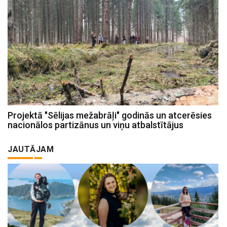
Projektā "Sēlijas mežabrāļi" godinās un atcerēsies
nacionālos partizānus un viņu atbalstītājus
JAUTĀJAM