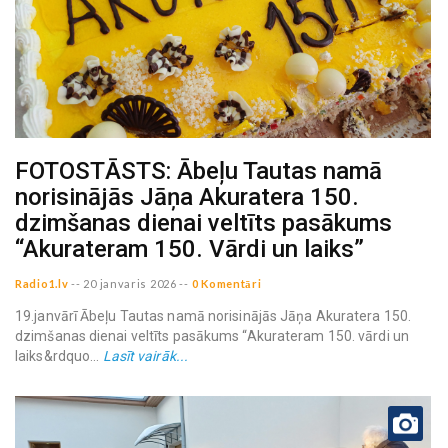
FOTOSTĀSTS: Ābeļu Tautas namā
norisinājās Jāņa Akuratera 150.
dzimšanas dienai veltīts pasākums
“Akurateram 150. Vārdi un laiks”
Radio1.lv
--
20 janvaris 2026
--
0 Komentāri
19.janvārī Ābeļu Tautas namā norisinājās Jāņa Akuratera 150.
dzimšanas dienai veltīts pasākums “Akurateram 150. vārdi un
laiks&rdquo...
Lasīt vairāk...