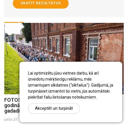
SKATĪT REZULTĀTUS
Lai optimizētu jūsu vietnes darbu, kā arī
izveidotu mērķtiecīgu reklāmu, mēs
izmantojam sīkdatnes ("sīkfailus"). Gadījumā, ja
turpināsiet izmantot šo vietni, jūs automātiski
piekrītat failu lietošanas noteikumiem.
FOTOSTĀSTS: Svētdien Jēkabpilī pareizticīgie
FOTOSTĀSTS: Zinātnes pikniks Strūves parkā
godināja Jakobštates ikonas atgriešanās 18.
Akceptēt un turpināt
julijs 19 , 2026
gadadienu
julijs 27 , 2026