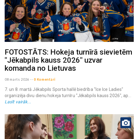
FOTOSTĀTS: Hokeja turnīrā sievietēm
"Jēkabpils kauss 2026" uzvar
komanda no Lietuvas
08 marts 2026
--
0 Komentāri
7. un 8. martā Jēkabpils Sporta hallē biedrība "Ice Ice Ladies"
organizēja divu dienu hokeja turnīru "Jēkabpils kauss 2026", ap...
Lasīt vairāk...