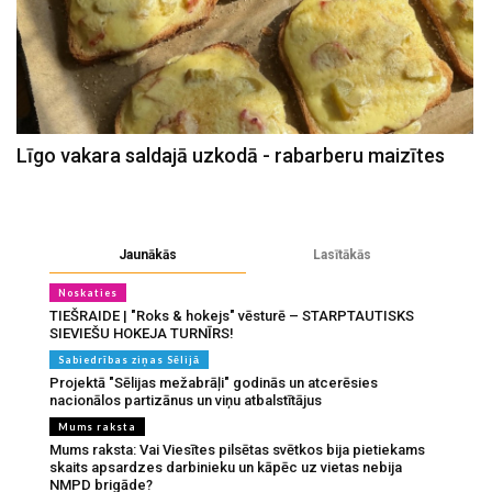
Līgo vakara saldajā uzkodā - rabarberu maizītes
Jaunākās
Lasītākās
Noskaties
TIEŠRAIDE | "Roks & hokejs" vēsturē – STARPTAUTISKS
SIEVIEŠU HOKEJA TURNĪRS!
Sabiedrības ziņas Sēlijā
Projektā "Sēlijas mežabrāļi" godinās un atcerēsies
nacionālos partizānus un viņu atbalstītājus
Mums raksta
Mums raksta: Vai Viesītes pilsētas svētkos bija pietiekams
skaits apsardzes darbinieku un kāpēc uz vietas nebija
NMPD brigāde?