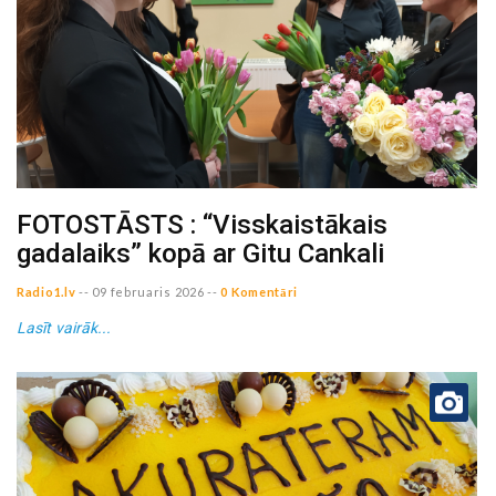
FOTOSTĀSTS : “Visskaistākais
gadalaiks” kopā ar Gitu Cankali
Radio1.lv
--
09 februaris 2026
--
0 Komentāri
Lasīt vairāk...