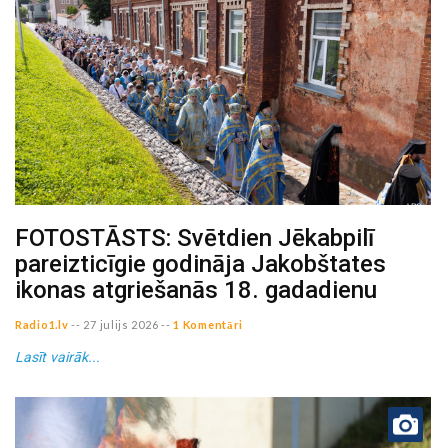
FOTOSTĀSTS: Svētdien Jēkabpilī
pareizticīgie godināja Jakobštates
ikonas atgriešanās 18. gadadienu
Radio1.lv
--
27 julijs 2026
--
1 Komentāri
Lasīt vairāk...