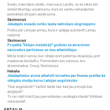
Sveiki, mani labie cilvēki, mani sauc Landhi, un es vēlos ātri
ieteikt likumīgu uzņēmumu, kurā es varētu nekavējoties
pieteikties ātrajam aizdevuma...
Skolnieciņš
Jēkabpils novadā notiks lauka taktiskais vingrinājums
Prieks par Latvijas armiju, kura ir spējīga aizstāvēt Latviju
nelaimē.
Skolnieciņš
Projektā "Sēlijas mežabrāļi" godinās un atcerēsies
nacionālos partizānus un viņu atbalstītājus
Meža brāļi ir varoņi, kuri cīnijās pret padomju okupāciju, pret
maskavas kundzību. Pieminēsim šos varoņus, šos
drosminiekus. Cieņā, Skolnieciņš
Hahaha
Jēkabpiliešus aicina atbalstīt iniciatīvu par finanšu pratību kā
obligātu studiju kursu Latvijas augstskolās
Tikai augstskolā? Varbūt labāk tad, kad jau pensijā būs
aizgājuši?
To var sākt mācīt jau pamatskolas vecākajās klasēs! Vēlākais
vidusskolā!!...
APTAUJA