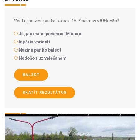
Vai Tu jau zini, par ko balsosi 15. Saeimas vēlēšanās?
Jā, jau esmu pieņēmis lēmumu
Ir pāris varianti
Nezinu par ko balsot
Nedošos uz vēlēšanām
BALSOT
SKATĪT REZULTĀTUS