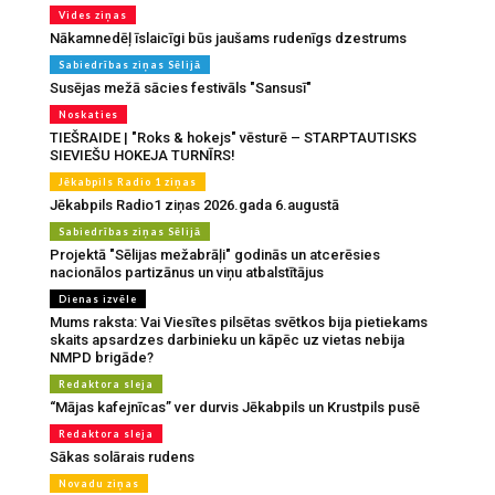
Vides ziņas
Nākamnedēļ īslaicīgi būs jaušams rudenīgs dzestrums
Sabiedrības ziņas Sēlijā
Susējas mežā sācies festivāls "Sansusī"
Noskaties
TIEŠRAIDE | "Roks & hokejs" vēsturē – STARPTAUTISKS
SIEVIEŠU HOKEJA TURNĪRS!
Jēkabpils Radio 1 ziņas
Jēkabpils Radio1 ziņas 2026.gada 6.augustā
Sabiedrības ziņas Sēlijā
Projektā "Sēlijas mežabrāļi" godinās un atcerēsies
nacionālos partizānus un viņu atbalstītājus
Dienas izvēle
Mums raksta: Vai Viesītes pilsētas svētkos bija pietiekams
skaits apsardzes darbinieku un kāpēc uz vietas nebija
NMPD brigāde?
Redaktora sleja
“Mājas kafejnīcas” ver durvis Jēkabpils un Krustpils pusē
Redaktora sleja
Sākas solārais rudens
Novadu ziņas