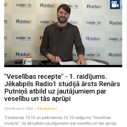
"Veselības recepte" - 1. raidījums.
Jēkabpils Radio1 studijā ārsts Renārs
Putniņš atbild uz jautājumiem par
veselību un tās aprūpi
20 februaris 2020
--
0 Komentāri
Trešdienās 14.10 un piektdienās 16.10 raidījums "Veselības
recepte". Uz aktuāliem jautājumiem par veselību un tās aprūpi