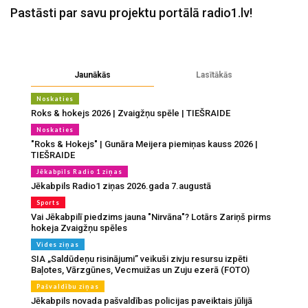
Pastāsti par savu projektu portālā radio1.lv!
Jaunākās
Lasītākās
Noskaties
Roks & hokejs 2026 | Zvaigžņu spēle | TIEŠRAIDE
Noskaties
"Roks & Hokejs" | Gunāra Meijera piemiņas kauss 2026 |
TIEŠRAIDE
Jēkabpils Radio 1 ziņas
Jēkabpils Radio1 ziņas 2026.gada 7.augustā
Sports
Vai Jēkabpilī piedzims jauna "Nirvāna"? Lotārs Zariņš pirms
hokeja Zvaigžņu spēles
Vides ziņas
SIA „Saldūdeņu risinājumi” veikuši zivju resursu izpēti
Baļotes, Vārzgūnes, Vecmuižas un Zuju ezerā (FOTO)
Pašvaldību ziņas
Jēkabpils novada pašvaldības policijas paveiktais jūlijā