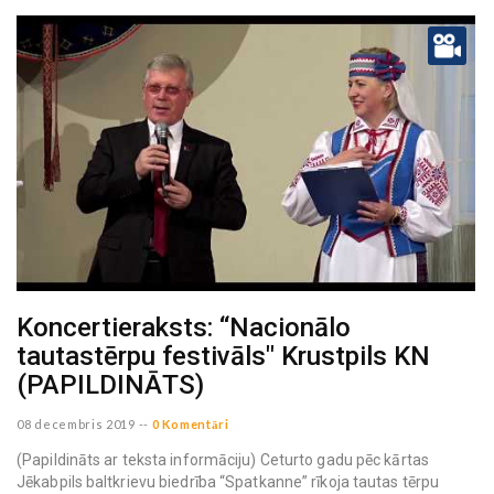
Koncertieraksts: “Nacionālo
tautastērpu festivāls" Krustpils KN
(PAPILDINĀTS)
08 decembris 2019
--
0 Komentāri
(Papildināts ar teksta informāciju) Ceturto gadu pēc kārtas
Jēkabpils baltkrievu biedrība “Spatkanne” rīkoja tautas tērpu