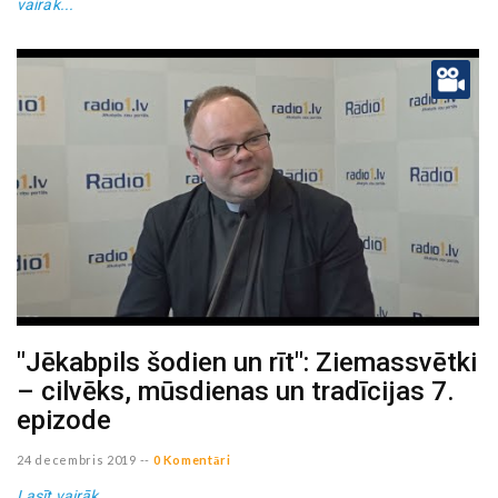
vairāk...
"Jēkabpils šodien un rīt": Ziemassvētki
– cilvēks, mūsdienas un tradīcijas 7.
epizode
24 decembris 2019
--
0 Komentāri
Lasīt vairāk...