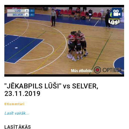
"JĒKABPILS LŪŠI" vs SELVER,
23.11.2019
0 Komentāri
Lasīt vairāk...
LASĪTĀKĀS