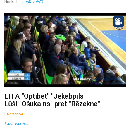
Noskati...
Lasīt vairāk...
LTFA "Optibet" "Jēkabpils
Lūši""Ošukalns" pret "Rēzekne"
0 Komentāri
Lasīt vairāk...