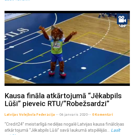
Kausa fināla atkārtojumā “Jēkabpils
Lūši” pieveic RTU/”Robežsardzi”
Latvijas Volejbola Federācija
--
06 janvaris 2020
--
0 Komentāri
“Credit24” meistarlīgā nedēļas nogalē Latvijas kausa finālcīņas
atkārtojumā “Jēkabpils Lūši” savā laukumā atspēlējās...
Lasīt