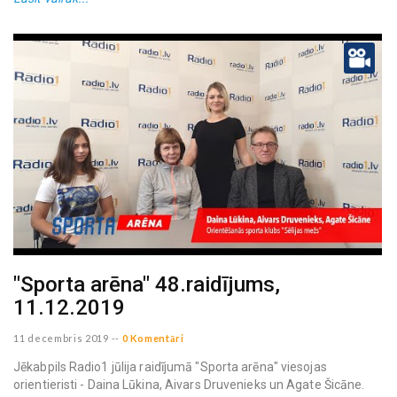
"Sporta arēna" 48.raidījums,
11.12.2019
11 decembris 2019
--
0 Komentāri
Jēkabpils Radio1 jūlija raidījumā "Sporta arēna" viesojas
orientieristi - Daina Lūkina, Aivars Druvenieks un Agate Šicāne.