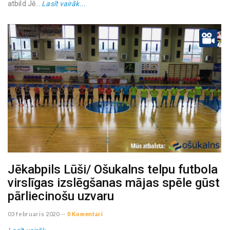
atbild Jē...
Lasīt vairāk...
Jēkabpils Lūši/ Ošukalns telpu futbola
virslīgas izslēgšanas mājas spēle gūst
pārliecinošu uzvaru
03 februaris 2020
--
0 Komentāri