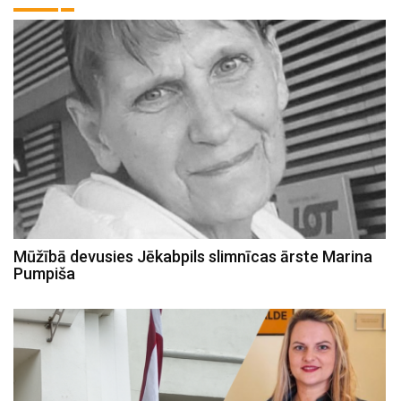
Mūžībā devusies Jēkabpils slimnīcas ārste Marina
Pumpiša