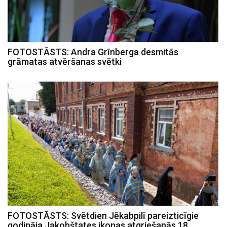
FOTOSTĀSTS: Andra Grīnberga desmitās
grāmatas atvēršanas svētki
FOTOSTĀSTS: Svētdien Jēkabpilī pareizticīgie
godināja Jakobštates ikonas atgriešanās 18.