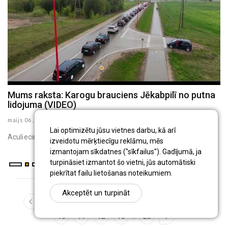
Mums raksta: Karogu brauciens Jēkabpilī no putna
J
lidojuma (VIDEO)
p
maijs 06 , 2025
ma
K
Lai optimizētu jūsu vietnes darbu, kā arī
Aculiecinieka -Inita Kronberga -video
izveidotu mērķtiecīgu reklāmu, mēs
izmantojam sīkdatnes ("sīkfailus"). Gadījumā, ja
turpināsiet izmantot šo vietni, jūs automātiski
piekrītat failu lietošanas noteikumiem.
Akceptēt un turpināt
...
1
3
4
5
6
7
8
9
...
10
11
12
13
25