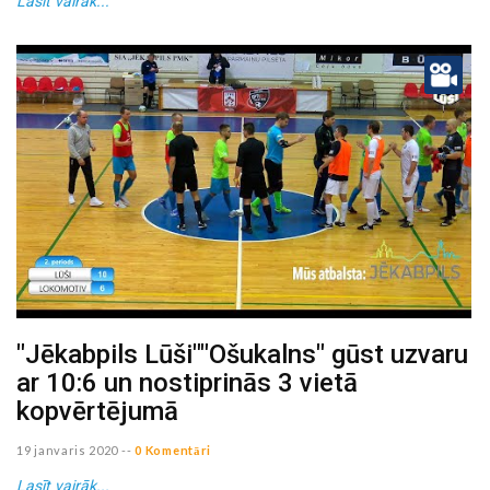
Lasīt vairāk...
"Jēkabpils Lūši""Ošukalns" gūst uzvaru
ar 10:6 un nostiprinās 3 vietā
kopvērtējumā
19 janvaris 2020
--
0 Komentāri
Lasīt vairāk...