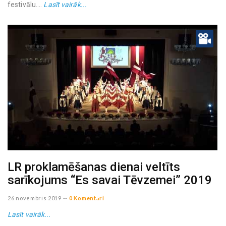
festivālu....
Lasīt vairāk...
LR proklamēšanas dienai veltīts
sarīkojums “Es savai Tēvzemei” 2019
26 novembris 2019
--
0 Komentāri
Lasīt vairāk...