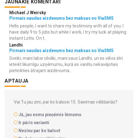
JAUNĀKIE KOMENTĀRI
Michael J Weirsky
Pirmais naudas aizdevums bez maksas no ViaSMS
Hello people, I want to share my testimony with all of you. I
have daily 9 to 5 jobs but while I work, I try my luck at playing
instant Lotto. On t...
Landhi
Pirmais naudas aizdevums bez maksas no ViaSMS
Sveiki, mani labie cilvēki, mani sauc Landhi, un es vēlos ātri
ieteikt likumīgu uzņēmumu, kurā es varētu nekavējoties
pieteikties ātrajam aizdevuma...
APTAUJA
Vai Tu jau zini, par ko balsosi 15. Saeimas vēlēšanās?
Jā, jau esmu pieņēmis lēmumu
Ir pāris varianti
Nezinu par ko balsot