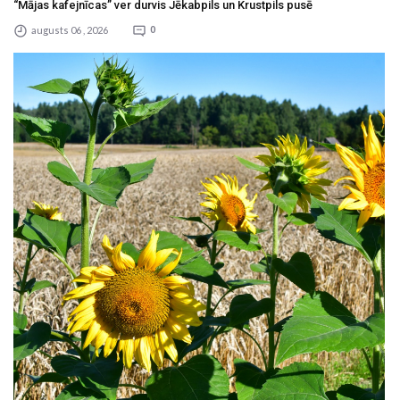
“Mājas kafejnīcas” ver durvis Jēkabpils un Krustpils pusē
augusts 06 , 2026
0