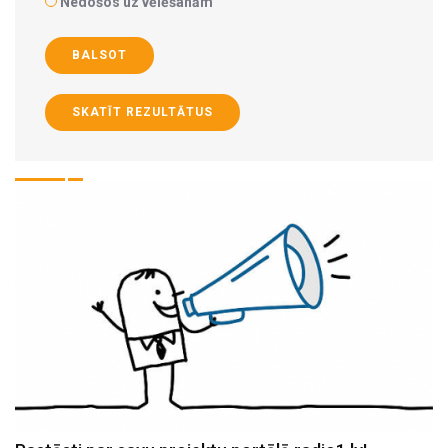
Nedošos uz vēlēšanām
BALSOT
SKATĪT REZULTĀTUS