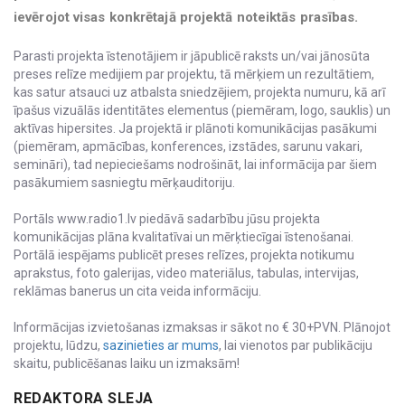
ievērojot visas konkrētajā projektā noteiktās prasības.
Parasti projekta īstenotājiem ir jāpublicē raksts un/vai jānosūta
preses relīze medijiem par projektu, tā mērķiem un rezultātiem,
kas satur atsauci uz atbalsta sniedzējiem, projekta numuru, kā arī
īpašus vizuālās identitātes elementus (piemēram, logo, sauklis) un
aktīvas hipersites. Ja projektā ir plānoti komunikācijas pasākumi
(piemēram, apmācības, konferences, izstādes, sarunu vakari,
semināri), tad nepieciešams nodrošināt, lai informācija par šiem
pasākumiem sasniegtu mērķauditoriju.
Portāls www.radio1.lv piedāvā sadarbību jūsu projekta
komunikācijas plāna kvalitatīvai un mērķtiecīgai īstenošanai.
Portālā iespējams publicēt preses relīzes, projekta notikumu
aprakstus, foto galerijas, video materiālus, tabulas, intervijas,
reklāmas banerus un cita veida informāciju.
Informācijas izvietošanas izmaksas ir sākot no € 30+PVN. Plānojot
projektu, lūdzu,
sazinieties ar mums
, lai vienotos par publikāciju
skaitu, publicēšanas laiku un izmaksām!
REDAKTORA SLEJA