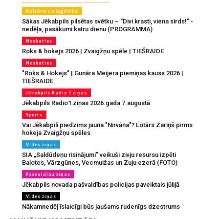
Kultūra un izglītība
Sākas Jēkabpils pilsētas svētku – “Divi krasti, viena sirds!” -
nedēļa, pasākumi katru dienu (PROGRAMMA)
Noskaties
Roks & hokejs 2026 | Zvaigžņu spēle | TIEŠRAIDE
Noskaties
"Roks & Hokejs" | Gunāra Meijera piemiņas kauss 2026 |
TIEŠRAIDE
Jēkabpils Radio 1 ziņas
Jēkabpils Radio1 ziņas 2026.gada 7.augustā
Sports
Vai Jēkabpilī piedzims jauna "Nirvāna"? Lotārs Zariņš pirms
hokeja Zvaigžņu spēles
Vides ziņas
SIA „Saldūdeņu risinājumi” veikuši zivju resursu izpēti
Baļotes, Vārzgūnes, Vecmuižas un Zuju ezerā (FOTO)
Pašvaldību ziņas
Jēkabpils novada pašvaldības policijas paveiktais jūlijā
Vides ziņas
Nākamnedēļ īslaicīgi būs jaušams rudenīgs dzestrums