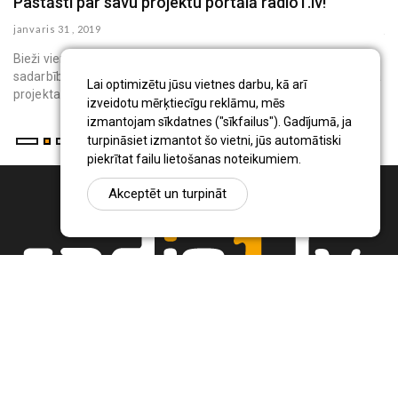
Pastāsti par savu projektu portālā radio1.lv!
R
janvaris 31 , 2019
ju
Bieži vien realizējot dažādus projektus, tā īstenotājam vai
Re
sadarbības partnerim projekta mērķu sasniegšanai ir jānodrošina
ta
Lai optimizētu jūsu vietnes darbu, kā arī
projekta ...
izveidotu mērķtiecīgu reklāmu, mēs
izmantojam sīkdatnes ("sīkfailus"). Gadījumā, ja
turpināsiet izmantot šo vietni, jūs automātiski
piekrītat failu lietošanas noteikumiem.
Akceptēt un turpināt
Ziņu portāls Radio1.lv ir informācija un diskusija par Jēkabpils
pilsētas un reģiona novadu aktualitātēm. Svarīgākie notikumi un