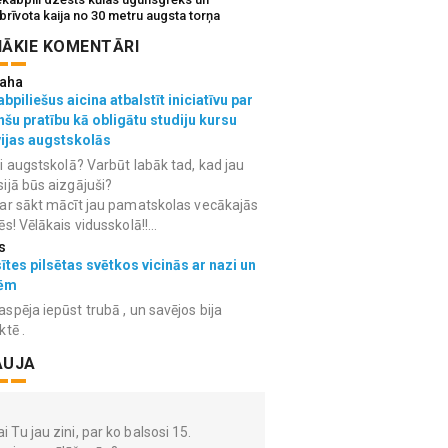
brīvota kaija no 30 metru augsta torņa
ĀKIE KOMENTĀRI
aha
bpiliešus aicina atbalstīt iniciatīvu par
nšu pratību kā obligātu studiju kursu
vijas augstskolās
i augstskolā? Varbūt labāk tad, kad jau
ijā būs aizgājuši?
ar sākt mācīt jau pamatskolas vecākajās
ēs! Vēlākais vidusskolā!!...
s
ītes pilsētas svētkos vicinās ar nazi un
ēm
spēja iepūst trubā , un savējos bija
ktē .
AUJA
i Tu jau zini, par ko balsosi 15.