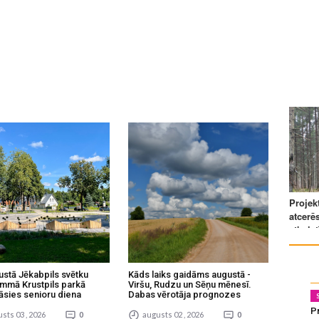
ustā Jēkabpils svētku
Kāds laiks gaidāms augustā -
mmā Krustpils parkā
Viršu, Rudzu un Sēņu mēnesī.
āsies senioru diena
Dabas vērotāja prognozes
Pr
sts 03 , 2026
0
augusts 02 , 2026
0