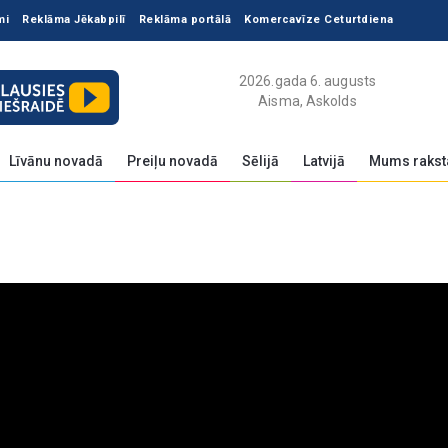
mi
Reklāma Jēkabpilī
Reklāma portālā
Komercavīze Ceturtdiena
2026.gada 6. augusts
Aisma, Askolds
Līvānu novadā
Preiļu novadā
Sēlijā
Latvijā
Mums rakst