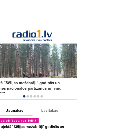
Jaunākās
Lasītākās
Sabiedrības ziņas Sēlijā
ojektā "Sēlijas mežabrāļi" godinās un