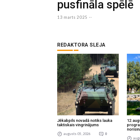
pusfināla spēlē
13 marts 2025 --
REDAKTORA SLEJA
Jēkabpils novadā notiks lauka
12.aug
taktiskais vingrinājums
progra
norisin
augusts 05 , 2026
0
augu