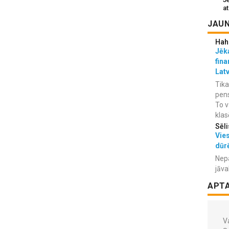
at
JAUN
Hah
Jēka
fina
Lat
Tika
pens
To v
klas
Sēli
Vies
dūr
Nepa
jāva
APT
Va