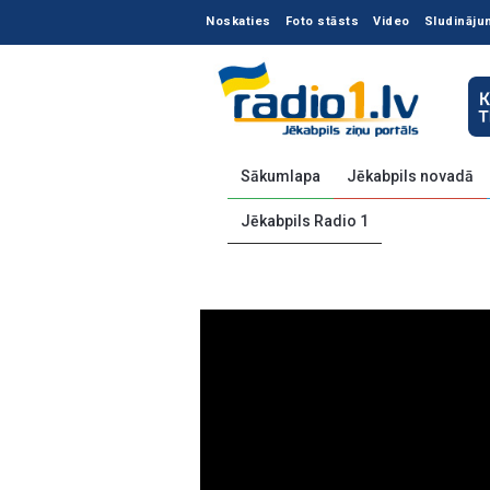
Noskaties
Foto stāsts
Video
Sludināju
Sākumlapa
Jēkabpils novadā
Jēkabpils Radio 1