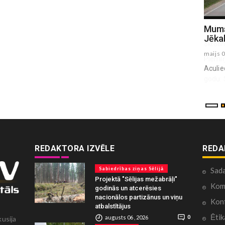
Salvja Stradiņa piemiņas spēle 2025
Mums
Jēkab
oktobris 11 , 2025
maijs 
Piemiņas spēli, kas veltīta cilvēkiem, kuri bijuši
Aculie
cieši saistīti ar HK Madona. Šī spēle notiek par
godu: Salvim Stradiņam Iva...
REDAKTORA IZVĒLE
REDA
Sabiedrības ziņas Sēlijā
Sad
Projektā "Sēlijas mežabrāļi"
Kome
godinās un atcerēsies
nacionālos partizānus un viņu
Konf
atbalstītājus
Ētik
augusts 06 , 2026
0
kusija