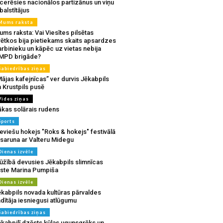
tcerēsies nacionālos partizānus un viņu
balstītājus
Mums raksta
ms raksta: Vai Viesītes pilsētas
vētkos bija pietiekams skaits apsardzes
rbinieku un kāpēc uz vietas nebija
MPD brigāde?
Sabiedrības ziņas
ājas kafejnīcas” ver durvis Jēkabpils
 Krustpils pusē
Vides ziņas
ākas solārais rudens
Sports
eviešu hokejs "Roks & hokejs" festivālā
 saruna ar Valteru Midegu
Dienas izvēle
ūžībā devusies Jēkabpils slimnīcas
rste Marina Pumpiša
Dienas izvēle
ēkabpils novada kultūras pārvaldes
dītāja iesniegusi atlūgumu
Sabiedrības ziņas
ēkabpilī dzēsts kūlas ugunsgrēks un