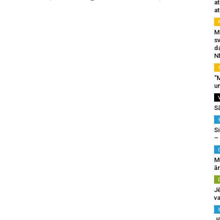
a
at
Mu
s
da
N
“M
un
S
Si
–
M
ā
J
va
J