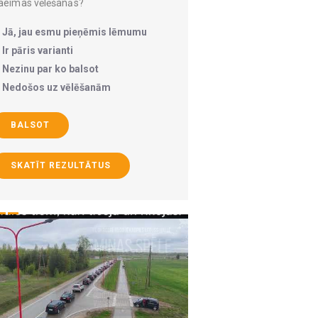
aeimas vēlēšanās?
Jā, jau esmu pieņēmis lēmumu
Ir pāris varianti
Nezinu par ko balsot
Nedošos uz vēlēšanām
BALSOT
SKATĪT REZULTĀTUS