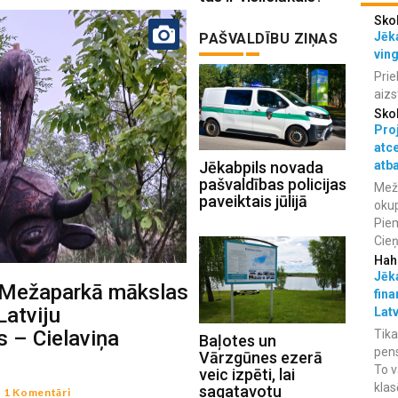
Sko
Jēka
PAŠVALDĪBU ZIŅAS
vin
Prie
aizs
Sko
Proj
atc
atba
Jēkabpils novada
pašvaldības policijas
Meža
paveiktais jūlijā
okup
Piem
Cieņ
Hah
Jēka
 Mežaparkā mākslas
fina
Latviju
Lat
s – Cielaviņa
Tika
Baļotes un
pens
Vārzgūnes ezerā
To v
veic izpēti, lai
klas
sagatavotu
-
1 Komentāri