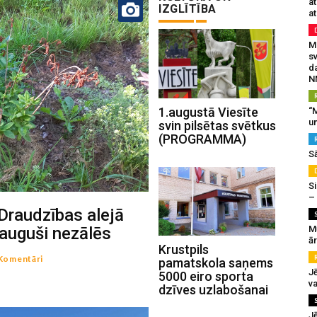
a
IZGLĪTĪBA
at
Mu
s
da
N
1.augustā Viesīte
“M
un
svin pilsētas svētkus
(PROGRAMMA)
S
Si
–
Draudzības alejā
M
eauguši nezālēs
ā
Krustpils
Komentāri
pamatskola saņems
J
5000 eiro sporta
va
dzīves uzlabošanai
J