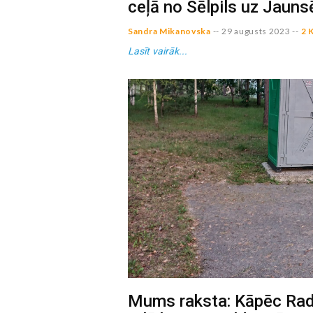
ceļā no Sēlpils uz Jaunsē
Sandra Mikanovska
--
29 augusts 2023
--
2 
Lasīt vairāk...
Mums raksta: Kāpēc Ra