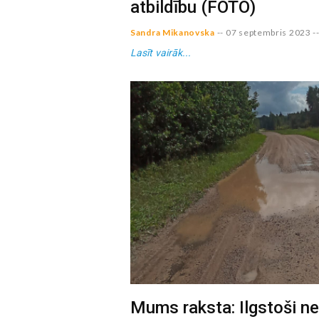
atbildību (FOTO)
Sandra Mikanovska
--
07 septembris 2023
-
Lasīt vairāk...
Mums raksta: Ilgstoši net