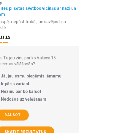
s
ītes pilsētas svētkos vicinās ar nazi un
ēm
spēja iepūst trubā , un savējos bija
ktē .
AUJA
i Tu jau zini, par ko balsosi 15.
aeimas vēlēšanās?
Jā, jau esmu pieņēmis lēmumu
Ir pāris varianti
Nezinu par ko balsot
Nedošos uz vēlēšanām
BALSOT
SKATĪT REZULTĀTUS