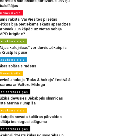
tcerēsies nacionālos partizānus un viņu
balstītājus
Dienas izvēle
ms raksta: Vai Viesītes pilsētas
vētkos bija pietiekams skaits apsardzes
rbinieku un kāpēc uz vietas nebija
MPD brigāde?
Redaktora sleja
ājas kafejnīcas” ver durvis Jēkabpils
 Krustpils pusē
Redaktora sleja
ākas solārais rudens
Dienas izvēle
eviešu hokejs "Roks & hokejs" festivālā
 saruna ar Valteru Midegu
Sabiedrības ziņas
ūžībā devusies Jēkabpils slimnīcas
rste Marina Pumpiša
Redaktora sleja
ēkabpils novada kultūras pārvaldes
dītāja iesniegusi atlūgumu
Sabiedrības ziņas
ēkabpilī dzēsts kūlas ugunsgrēks un