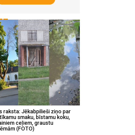
raksta: Jēkabpilieši ziņo par
Mums raksta: Jēkabpil
tīkamu smaku, bīstamu koku,
Viestura ielā daudzst
ainiem ceļiem, graustu
pagalmos bojātas rota
lēmām (FOTO)
iekārtas (FOTO)