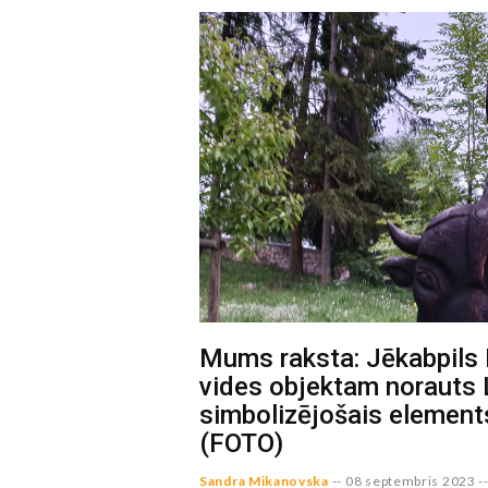
Mums raksta: Jēkabpils
vides objektam norauts 
simbolizējošais element
(FOTO)
Sandra Mikanovska
--
08 septembris 2023
-