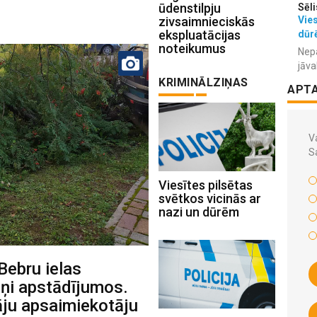
ūdenstilpju
Sēli
zivsaimnieciskās
Vies
ekspluatācijas
dūr
noteikumus
Nepa
jāva
KRIMINĀLZIŅAS
APT
Va
S
Viesītes pilsētas
svētkos vicinās ar
nazi un dūrēm
Bebru ielas
iņi apstādījumos.
ju apsaimiekotāju