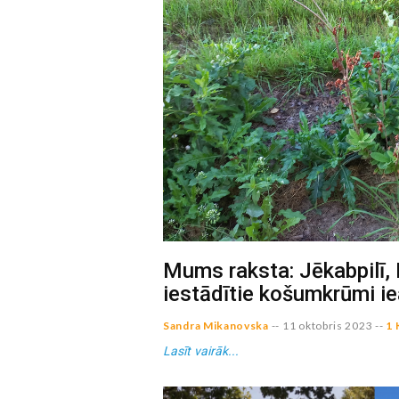
Mums raksta: Jēkabpilī, 
iestādītie košumkrūmi i
Sandra Mikanovska
--
11 oktobris 2023
--
1 
Lasīt vairāk...