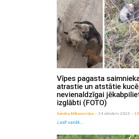
Vīpes pagasta saimnieka
atrastie un atstātie kucē
nevienaldzīgai jēkabpilie
izglābti (FOTO)
Sandra Mikanovska
--
24 oktobris 2023
--
10
Lasīt vairāk...