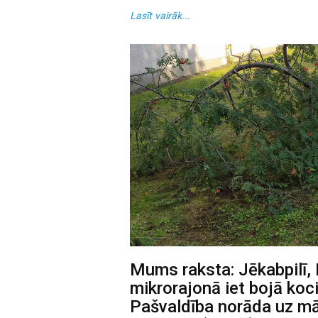
Lasīt vairāk...
Mums raksta: Jēkabpilī, 
mikrorajonā iet bojā koc
Pašvaldība norāda uz mā