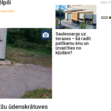
lpili
julijs 
Komentāri
Saulessargs uz
terases – kā radīt
patīkamu ēnu un
izvairīties no
kļūdām?
džu ūdenskrātuves