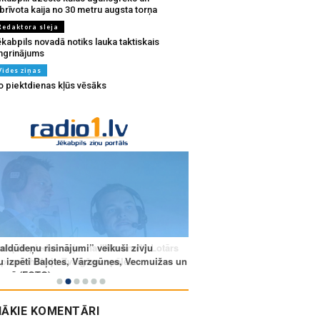
brīvota kaija no 30 metru augsta torņa
Redaktora sleja
kabpils novadā notiks lauka taktiskais
ingrinājums
Vides ziņas
o piektdienas kļūs vēsāks
ĀKIE KOMENTĀRI