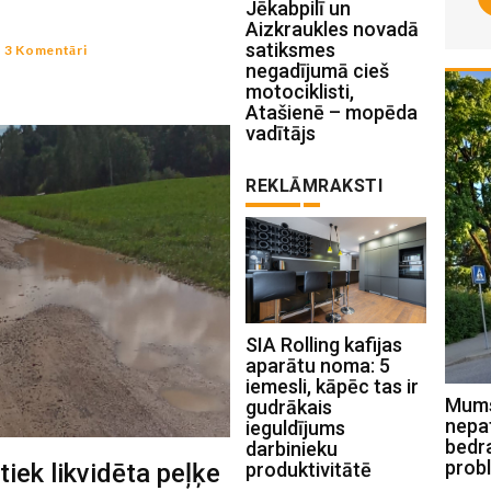
Jēkabpilī un
Aizkraukles novadā
satiksmes
-
3 Komentāri
negadījumā cieš
motociklisti,
Atašienē – mopēda
vadītājs
REKLĀMRAKSTI
SIA Rolling kafijas
aparātu noma: 5
iemesli, kāpēc tas ir
Mums raksta: Kad nopļaus zāli
Mums 
gudrākais
Jēkabpilī, Celtnieku ielā un atbrīvos
nepa
ieguldījums
ceļmalas no latvāņiem Sēlpilī? (FOTO)
bedr
darbinieku
prob
iek likvidēta peļķe
produktivitātē
julijs 29 , 2026