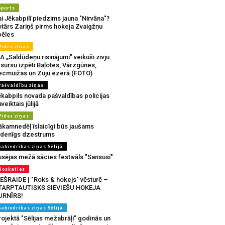
Sports
i Jēkabpilī piedzims jauna "Nirvāna"?
otārs Zariņš pirms hokeja Zvaigžņu
pēles
Vides ziņas
A „Saldūdeņu risinājumi” veikuši zivju
sursu izpēti Baļotes, Vārzgūnes,
ecmuižas un Zuju ezerā (FOTO)
Pašvaldību ziņas
ēkabpils novada pašvaldības policijas
veiktais jūlijā
Vides ziņas
ākamnedēļ īslaicīgi būs jaušams
udenīgs dzestrums
Sabiedrības ziņas Sēlijā
usējas mežā sācies festivāls "Sansusī"
Noskaties
IEŠRAIDE | "Roks & hokejs" vēsturē –
TARPTAUTISKS SIEVIEŠU HOKEJA
URNĪRS!
Sabiedrības ziņas Sēlijā
ojektā "Sēlijas mežabrāļi" godinās un