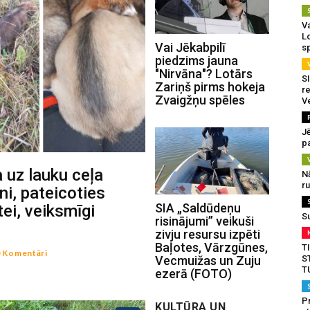
Va
L
Vai Jēkabpilī
s
piedzims jauna
"Nirvāna"? Lotārs
SI
Zariņš pirms hokeja
re
Zvaigžņu spēles
V
J
pa
 uz lauku ceļa
N
r
ni, pateicoties
SIA „Saldūdeņu
tei, veiksmīgi
S
risinājumi” veikuši
zivju resursu izpēti
Baļotes, Vārzgūnes,
T
 Komentāri
S
Vecmuižas un Zuju
T
ezerā (FOTO)
Pr
KULTŪRA UN