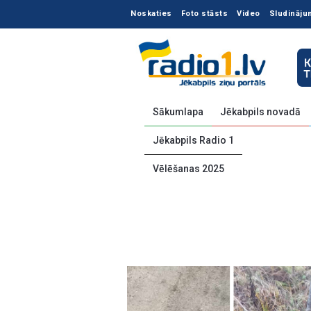
Noskaties
Foto stāsts
Video
Sludināju
Sākumlapa
Jēkabpils novadā
Jēkabpils Radio 1
Vēlēšanas 2025