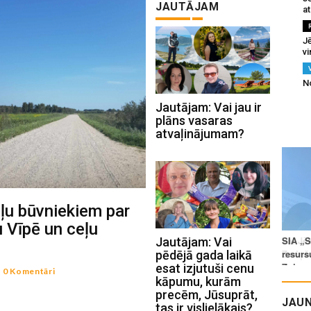
JAUTĀJAM
at
Jē
v
N
Jautājam: Vai jau ir
plāns vasaras
atvaļinājumam?
ļu būvniekiem par
u Vīpē un ceļu
Jautājam: Vai
pēdējā gada laikā
esat izjutuši cenu
-
0 Komentāri
kāpumu, kurām
precēm, Jūsuprāt,
JAUN
tas ir vislielākais?