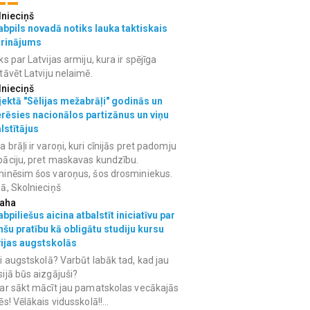
lnieciņš
bpils novadā notiks lauka taktiskais
grinājums
ks par Latvijas armiju, kura ir spējīga
tāvēt Latviju nelaimē.
lnieciņš
ektā "Sēlijas mežabrāļi" godinās un
erēsies nacionālos partizānus un viņu
lstītājus
 brāļi ir varoņi, kuri cīnijās pret padomju
āciju, pret maskavas kundzību.
inēsim šos varoņus, šos drosminiekus.
ā, Skolnieciņš
aha
bpiliešus aicina atbalstīt iniciatīvu par
nšu pratību kā obligātu studiju kursu
vijas augstskolās
i augstskolā? Varbūt labāk tad, kad jau
ijā būs aizgājuši?
ar sākt mācīt jau pamatskolas vecākajās
ēs! Vēlākais vidusskolā!!...