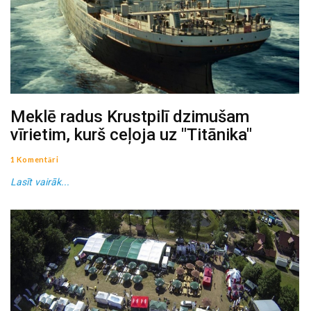
Meklē radus Krustpilī dzimušam
vīrietim, kurš ceļoja uz "Titānika"
1 Komentāri
Lasīt vairāk...