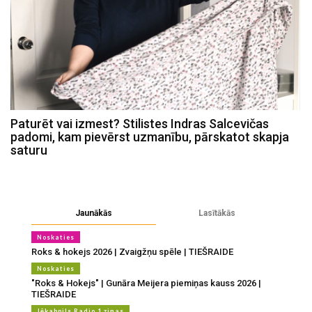
Paturēt vai izmest? Stilistes Indras Salcevičas
padomi, kam pievērst uzmanību, pārskatot skapja
saturu
Jaunākās
Lasītākās
Noskaties
Roks & hokejs 2026 | Zvaigžņu spēle | TIEŠRAIDE
Noskaties
"Roks & Hokejs" | Gunāra Meijera piemiņas kauss 2026 |
TIEŠRAIDE
Jēkabpils Radio 1 ziņas