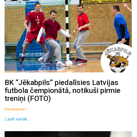
BK “Jēkabpils” piedalīsies Latvijas
futbola čempionātā, notikuši pirmie
treniņi (FOTO)
0 Komentāri
Lasīt vairāk...