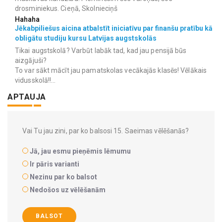
drosminiekus. Cieņā, Skolnieciņš
Hahaha
Jēkabpiliešus aicina atbalstīt iniciatīvu par finanšu pratību kā
obligātu studiju kursu Latvijas augstskolās
Tikai augstskolā? Varbūt labāk tad, kad jau pensijā būs
aizgājuši?
To var sākt mācīt jau pamatskolas vecākajās klasēs! Vēlākais
vidusskolā!!...
APTAUJA
Vai Tu jau zini, par ko balsosi 15. Saeimas vēlēšanās?
Jā, jau esmu pieņēmis lēmumu
Ir pāris varianti
Nezinu par ko balsot
Nedošos uz vēlēšanām
BALSOT