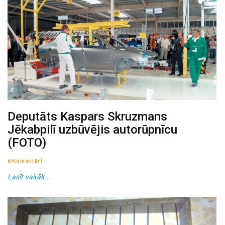
Deputāts Kaspars Skruzmans
Jēkabpilī uzbūvējis autorūpnīcu
(FOTO)
6 Komentāri
Lasīt vairāk...