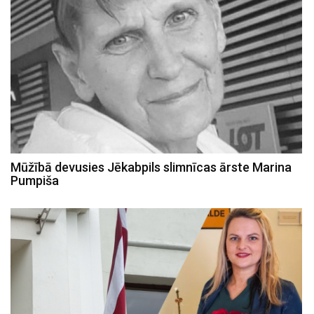
Mūžībā devusies Jēkabpils slimnīcas ārste Marina
Pumpiša