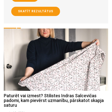
SKATĪT REZULTĀTUS
Paturēt vai izmest? Stilistes Indras Salcevičas
P
padomi, kam pievērst uzmanību, pārskatot skapja
c
saturu
se