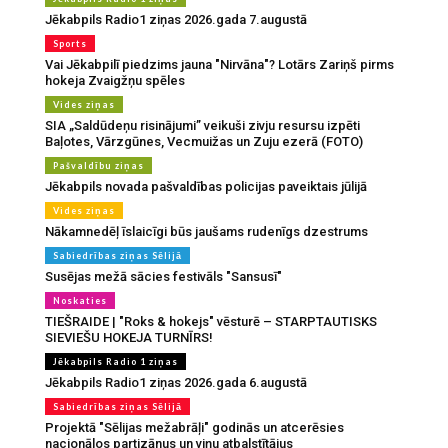
Jēkabpils Radio1 ziņas 2026.gada 7.augustā
Sports
Vai Jēkabpilī piedzims jauna "Nirvāna"? Lotārs Zariņš pirms
hokeja Zvaigžņu spēles
Vides ziņas
SIA „Saldūdeņu risinājumi” veikuši zivju resursu izpēti
Baļotes, Vārzgūnes, Vecmuižas un Zuju ezerā (FOTO)
Pašvaldību ziņas
Jēkabpils novada pašvaldības policijas paveiktais jūlijā
Vides ziņas
Nākamnedēļ īslaicīgi būs jaušams rudenīgs dzestrums
Sabiedrības ziņas Sēlijā
Susējas mežā sācies festivāls "Sansusī"
Noskaties
TIEŠRAIDE | "Roks & hokejs" vēsturē – STARPTAUTISKS
SIEVIEŠU HOKEJA TURNĪRS!
Jēkabpils Radio 1 ziņas
Jēkabpils Radio1 ziņas 2026.gada 6.augustā
Sabiedrības ziņas Sēlijā
Projektā "Sēlijas mežabrāļi" godinās un atcerēsies
nacionālos partizānus un viņu atbalstītājus