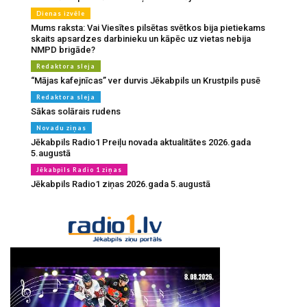
Dienas izvēle
Mums raksta: Vai Viesītes pilsētas svētkos bija pietiekams
skaits apsardzes darbinieku un kāpēc uz vietas nebija
NMPD brigāde?
Redaktora sleja
“Mājas kafejnīcas” ver durvis Jēkabpils un Krustpils pusē
Redaktora sleja
Sākas solārais rudens
Novadu ziņas
Jēkabpils Radio1 Preiļu novada aktualitātes 2026.gada
5.augustā
Jēkabpils Radio 1 ziņas
Jēkabpils Radio1 ziņas 2026.gada 5.augustā