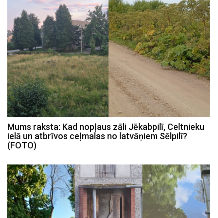
Mums raksta: Kad nopļaus zāli Jēkabpilī, Celtnieku
ielā un atbrīvos ceļmalas no latvāņiem Sēlpilī?
(FOTO)