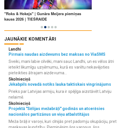
JAUNĀKIE KOMENTĀRI
Landhi
Pirmais naudas aizdevums bez maksas no ViaSMS
Sveiki, mani labie cilvēki, mani sauc Landhi, un es vēlos ātri
ieteikt likumīgu uzņēmumu, kurā es varētu nekavējoties
pieteikties ātrajam aizdevuma...
Skolnieciņš
Jēkabpils novadā notiks lauka taktiskais vingrinājums
Prieks par Latvijas armiju, kura ir spējīga aizstāvēt Latviju
nelaimē.
Skolnieciņš
Projektā "Sēlijas mežabrāļi" godinās un atcerēsies
nacionālos partizānus un viņu atbalstītājus
Meža brāļi ir varoņi, kuri cīnijās pret padomju okupāciju, pret
maskavas kundzību. Pieminēsim šos varoņus, šos