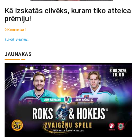
Kā izskatās cilvēks, kuram tiko atteica
prēmiju!
0 Komentāri
Lasīt vairāk...
JAUNĀKĀS