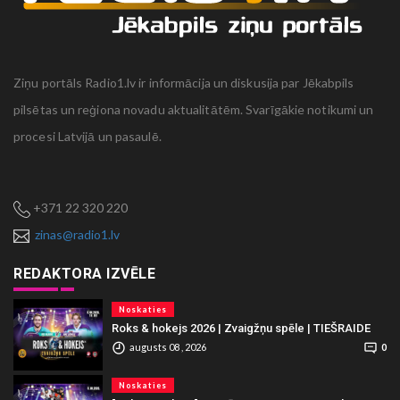
Ziņu portāls Radio1.lv ir informācija un diskusija par Jēkabpils
pilsētas un reģiona novadu aktualitātēm. Svarīgākie notikumi un
procesi Latvijā un pasaulē.
+371 22 320 220
zinas@radio1.lv
REDAKTORA IZVĒLE
Noskaties
Roks & hokejs 2026 | Zvaigžņu spēle | TIEŠRAIDE
augusts 08 , 2026
0
Noskaties