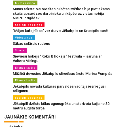
Mums raksta
Mums raksta: Vai Viesītes pilsētas svētkos bija pietiekams
skaits apsardzes darbinieku un kāpēc uz vietas nebija
NMPD brigāde?
Sabiedrības ziņas
“Mājas kafejnīcas” ver durvis Jēkabpils un Krustpils pusē
Vides ziņas
Sākas solārais rudens
Sports
Sieviešu hokejs "Roks & hokejs" festivālā – saruna ar
Valteru Midegu
Dienas izvēle
Mūžībā devusies Jēkabpils slimnīcas ārste Marina Pumpiša
Dienas izvēle
Jēkabpils novada kultūras pārvaldes vadītāja iesniegusi
atlūgumu
Sabiedrības ziņas
Jēkabpilī dzēsts kūlas ugunsgrēks un atbrīvota kaija no 30
metru augsta torņa
JAUNĀKIE KOMENTĀRI
Hahaha