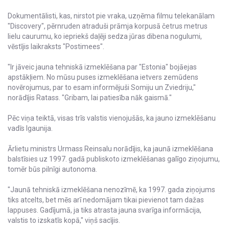
Dokumentālisti, kas, nirstot pie vraka, uzņēma filmu telekanālam
"Discovery", pērnruden atraduši prāmja korpusā četrus metrus
lielu caurumu, ko iepriekš daļēji sedza jūras dibena nogulumi,
vēstījis laikraksts "Postimees".
"Ir jāveic jauna tehniskā izmeklēšana par "Estonia" bojāejas
apstākļiem. No mūsu puses izmeklēšana ietvers zemūdens
novērojumus, par to esam informējuši Somiju un Zviedriju,"
norādījis Ratass. "Gribam, lai patiesība nāk gaismā."
Pēc viņa teiktā, visas trīs valstis vienojušās, ka jauno izmeklēšanu
vadīs Igaunija.
Ārlietu ministrs Urmass Reinsalu norādījis, ka jaunā izmeklēšana
balstīsies uz 1997. gadā publiskoto izmeklēšanas galīgo ziņojumu,
tomēr būs pilnīgi autonoma.
"Jaunā tehniskā izmeklēšana nenozīmē, ka 1997. gada ziņojums
tiks atcelts, bet mēs arī nedomājam tikai pievienot tam dažas
lappuses. Gadījumā, ja tiks atrasta jauna svarīga informācija,
valstis to izskatīs kopā," viņš sacījis.