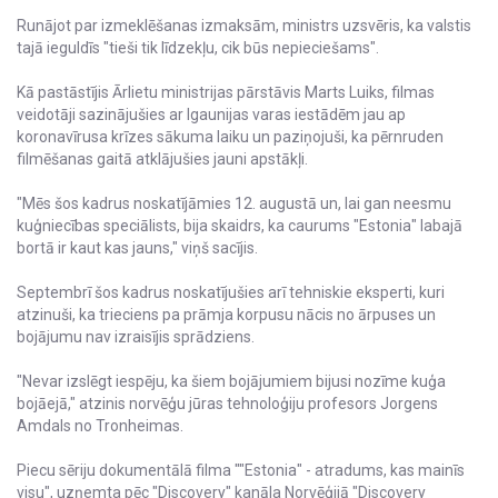
Runājot par izmeklēšanas izmaksām, ministrs uzsvēris, ka valstis
tajā ieguldīs "tieši tik līdzekļu, cik būs nepieciešams".
Kā pastāstījis Ārlietu ministrijas pārstāvis Marts Luiks, filmas
veidotāji sazinājušies ar Igaunijas varas iestādēm jau ap
koronavīrusa krīzes sākuma laiku un paziņojuši, ka pērnruden
filmēšanas gaitā atklājušies jauni apstākļi.
"Mēs šos kadrus noskatījāmies 12. augustā un, lai gan neesmu
kuģniecības speciālists, bija skaidrs, ka caurums "Estonia" labajā
bortā ir kaut kas jauns," viņš sacījis.
Septembrī šos kadrus noskatījušies arī tehniskie eksperti, kuri
atzinuši, ka trieciens pa prāmja korpusu nācis no ārpuses un
bojājumu nav izraisījis sprādziens.
"Nevar izslēgt iespēju, ka šiem bojājumiem bijusi nozīme kuģa
bojāejā," atzinis norvēģu jūras tehnoloģiju profesors Jorgens
Amdals no Tronheimas.
Piecu sēriju dokumentālā filma ""Estonia" - atradums, kas mainīs
visu", uzņemta pēc "Discovery" kanāla Norvēģijā "Discovery