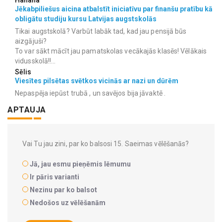
Jēkabpiliešus aicina atbalstīt iniciatīvu par finanšu pratību kā
obligātu studiju kursu Latvijas augstskolās
Tikai augstskolā? Varbūt labāk tad, kad jau pensijā būs
aizgājuši?
To var sākt mācīt jau pamatskolas vecākajās klasēs! Vēlākais
vidusskolā!!...
Sēlis
Viesītes pilsētas svētkos vicinās ar nazi un dūrēm
Nepaspēja iepūst trubā , un savējos bija jāvaktē .
APTAUJA
Vai Tu jau zini, par ko balsosi 15. Saeimas vēlēšanās?
Jā, jau esmu pieņēmis lēmumu
Ir pāris varianti
Nezinu par ko balsot
Nedošos uz vēlēšanām