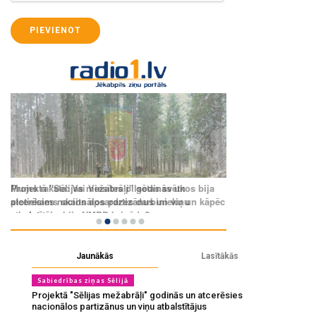
PIEVIENOT
Jaunākās
Lasītākās
Sabiedrības ziņas Sēlijā
Projektā "Sēlijas mežabrāļi" godinās un atcerēsies
nacionālos partizānus un viņu atbalstītājus