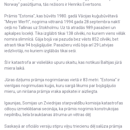
Norway" pasūtījuma, tās režisors ir Henriks Evertsons.
Prāmis "Estonia", kas būvēts 1980. gadā Vācijas kuģubūvētavā
"Meyer Werft", nogrima vētrainā 1994.gada 28.septembra naktī
ceļā no Tallinas uz Stokholmu. Uz tā atradās 989 pasažieri un
apkalpes locekļi. Tika izglābti tikai 138 cilvēki, no kuriem viens vēlāk
nomira slimnīcā. Gāja bojā vai pazuda bez vēsts 852 cilvēki, bet
atrasti tikai 94 bojāgājušie. Pasažieru vidū bija arī 29 Latvijas
iedzīvotāji, no kuriem izglābās tikai seši.
Šī ir katastrofa ar vislielāko upuru skaitu, kas notikusi Baltijas jūrā
miera laikā.
Jūras dziļums prāmja nogrimšanas vietā ir 83 metri. "Estonia" ir
vienīgais nogrimušais kuģis, kuru sargā likums par bojāgājušo
mieru, un niršana prāmja vraka apskatei ir aizliegta.
Igaunijas, Somijas un Zviedrijas starpvaldību komisija katastrofas
cēloņu izmeklēšanai secināja, ka prāmis nogrimis konstrukcijas
nepilnību, liela braukšanas ātruma un vētras dēļ.
Saskaņā ar oficiālo versiju stipru viļņu triecienu dēļ salūza prāmja