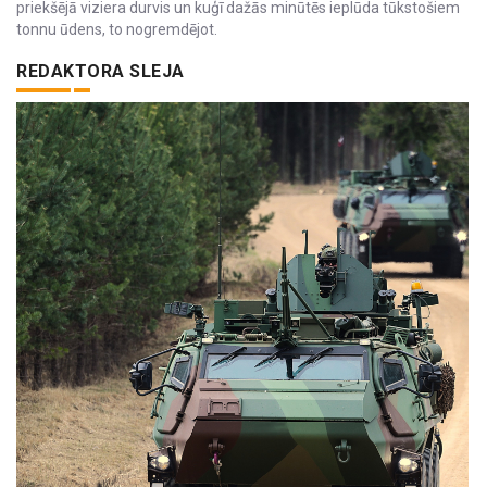
priekšējā viziera durvis un kuģī dažās minūtēs ieplūda tūkstošiem
tonnu ūdens, to nogremdējot.
REDAKTORA SLEJA