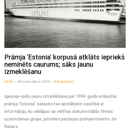
Prāmja 'Estonia' korpusā atklāts iepriekš
neminēts caurums; sāks jaunu
izmeklēšanu
LETA
--
28 septembris 2020 --
0 Komentāri
Igaunija vadīs jaunu izmeklēšanu par 1994. gadā notikušās
prāmja "Estonia" katastrofas apstākļiem saistībā ar
informāciju, ko atklājusi tai veltītas dokumentālās filmas
uzņemšanas grupa, pirmdien paziņojis premjerministrs Jiri
Ratass.