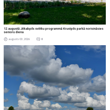
12.augustā Jēkabpils svētku programmā Krustpils parkā norisināsies
senioru diena
augusts 03 , 2026
0