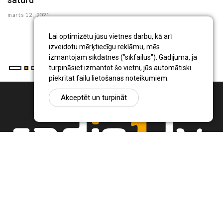
se
marts 12 , 2021
Ig
pr
Lai optimizētu jūsu vietnes darbu, kā arī
...
izveidotu mērķtiecīgu reklāmu, mēs
izmantojam sīkdatnes ("sīkfailus"). Gadījumā, ja
turpināsiet izmantot šo vietni, jūs automātiski
piekrītat failu lietošanas noteikumiem.
Akceptēt un turpināt
Ziņu portāls Radio1.lv ir informācija un diskusija par Jēkabpils
pilsētas un reģiona novadu aktualitātēm. Svarīgākie notikumi un