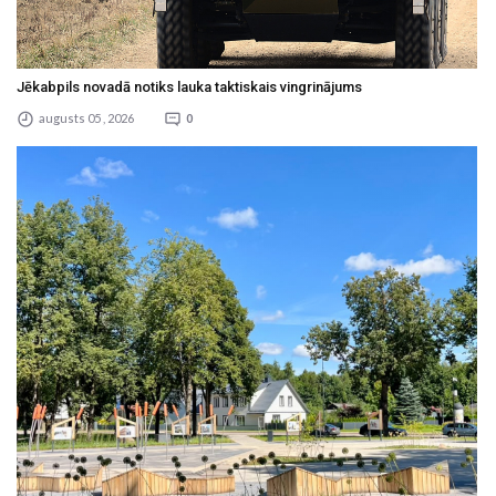
Jēkabpils novadā notiks lauka taktiskais vingrinājums
augusts 05 , 2026
0