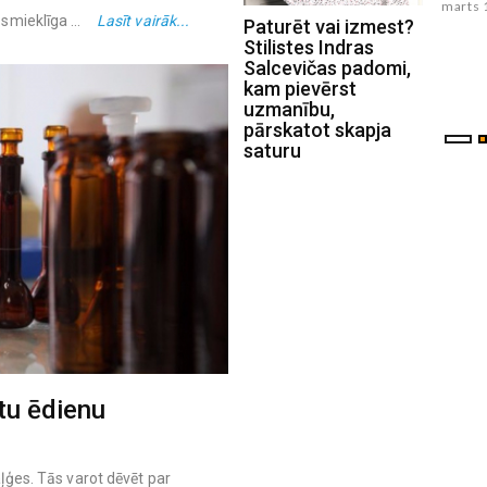
septembris 01 , 2021
marts 
ir smieklīga …
Lasīt vairāk...
Paturēt vai izmest?
Stilistes Indras
Salcevičas padomi,
kam pievērst
uzmanību,
pārskatot skapja
saturu
tu ēdienu
aļģes. Tās varot dēvēt par