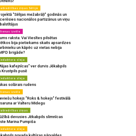
URNĪRS!
Sabiedrības ziņas Sēlijā
ojektā "Sēlijas mežabrāļi" godinās un
tcerēsies nacionālos partizānus un viņu
balstītājus
Dienas izvēle
ms raksta: Vai Viesītes pilsētas
vētkos bija pietiekams skaits apsardzes
rbinieku un kāpēc uz vietas nebija
MPD brigāde?
Redaktora sleja
ājas kafejnīcas” ver durvis Jēkabpils
 Krustpils pusē
Redaktora sleja
ākas solārais rudens
Dienas izvēle
eviešu hokejs "Roks & hokejs" festivālā
 saruna ar Valteru Midegu
Sabiedrības ziņas
ūžībā devusies Jēkabpils slimnīcas
rste Marina Pumpiša
Redaktora sleja
ēkabpils novada kultūras pārvaldes