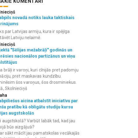
ĀKIE KOMENTĀRI
lnieciņš
bpils novadā notiks lauka taktiskais
grinājums
ks par Latvijas armiju, kura ir spējīga
tāvēt Latviju nelaimē.
lnieciņš
ektā "Sēlijas mežabrāļi" godinās un
erēsies nacionālos partizānus un viņu
lstītājus
 brāļi ir varoņi, kuri cīnijās pret padomju
āciju, pret maskavas kundzību.
inēsim šos varoņus, šos drosminiekus.
ā, Skolnieciņš
aha
bpiliešus aicina atbalstīt iniciatīvu par
nšu pratību kā obligātu studiju kursu
vijas augstskolās
i augstskolā? Varbūt labāk tad, kad jau
ijā būs aizgājuši?
ar sākt mācīt jau pamatskolas vecākajās