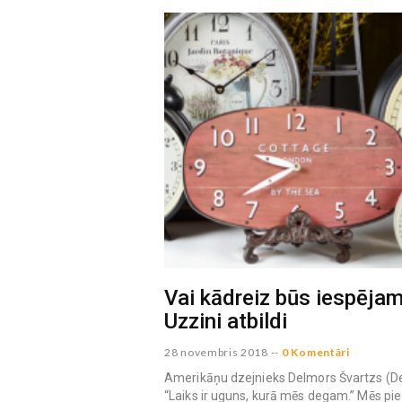
Vai kādreiz būs iespējam
Uzzini atbildi
28 novembris 2018
--
0 Komentāri
Amerikāņu dzejnieks Delmors Švartzs (Del
“Laiks ir uguns, kurā mēs degam.” Mēs pie