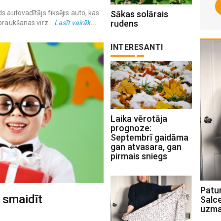
s autovadītājs fiksējis auto, kas
Sākas solārais
rudens
braukšanas virz...
Lasīt vairāk...
INTERESANTI
Laika vērotāja
prognoze:
Septembrī gaidāma
gan atvasara, gan
pirmais sniegs
Laika vērotāja prognoze: Septembrī
Patur
k smaidīt
gaidāma gan atvasara, gan pirmais
Salc
sniegs
uzma