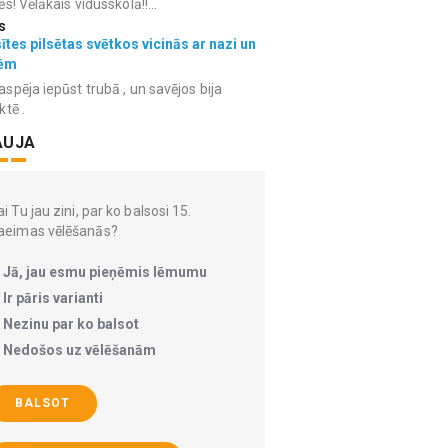
ēs! Vēlākais vidusskolā!!...
s
ītes pilsētas svētkos vicinās ar nazi un
ēm
spēja iepūst trubā , un savējos bija
ktē .
AUJA
i Tu jau zini, par ko balsosi 15.
aeimas vēlēšanās?
Jā, jau esmu pieņēmis lēmumu
Ir pāris varianti
Nezinu par ko balsot
Nedošos uz vēlēšanām
BALSOT