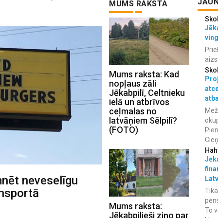
JAUN
MUMS RAKSTA
Sko
Jēka
vin
Prie
aizs
Sko
Mums raksta: Kad
Proj
nopļaus zāli
atc
Jēkabpilī, Celtnieku
atba
ielā un atbrīvos
ceļmalas no
Meža
latvāņiem Sēlpilī?
okup
(FOTO)
Piem
Cieņ
Hah
Jēka
fina
mnēt neveselīgu
Lat
ansportā
Tika
pens
Mums raksta:
To v
Jēkabpilieši ziņo par