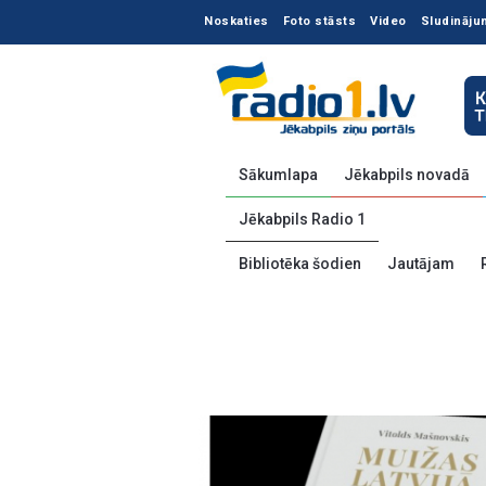
Noskaties
Foto stāsts
Video
Sludināju
Sākumlapa
Jēkabpils novadā
Jēkabpils Radio 1
Bibliotēka šodien
Jautājam