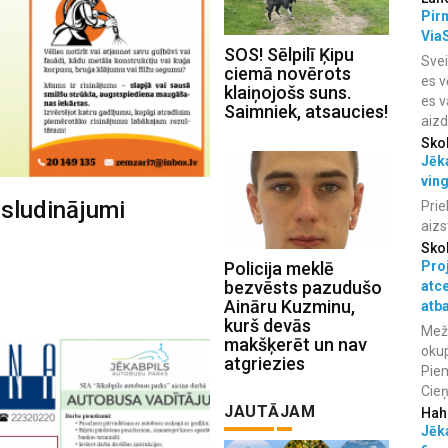
Pir
Via
SOS! Sēlpilī Ķipu
Svei
ciemā novērots
es v
klaiņojošs suns.
es v
Saimniek, atsaucies!
aiz
Sko
Jēka
vin
 sludinājumi
Prie
aizs
Sko
Policija meklē
Proj
bezvēsts pazudušo
atc
Aināru Kuzminu,
atba
kurš devās
Meža
makšķerēt un nav
okup
atgriezies
Piem
Cieņ
JAUTĀJAM
Hah
Jēka