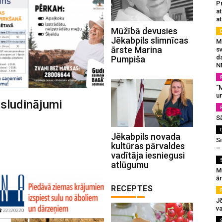
Pr
a
at
Mūžībā devusies
Jēkabpils slimnīcas
Mu
ārste Marina
s
da
Pumpiša
N
“M
un
 sludinājumi
S
Jēkabpils novada
Si
kultūras pārvaldes
–
vadītāja iesniegusi
atlūgumu
M
ā
RECEPTES
J
va