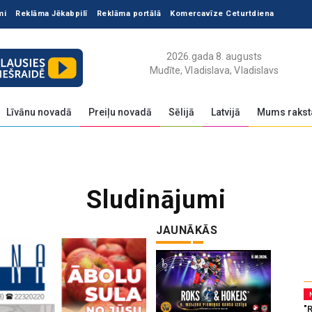
mi
Reklāma Jēkabpilī
Reklāma portālā
Komercavīze Ceturtdiena
2026.gada 8. augusts
Mudīte, Vladislava, Vladislavs
Līvānu novadā
Preiļu novadā
Sēlijā
Latvijā
Mums rakst
Sludinājumi
JAUNĀKĀS
"