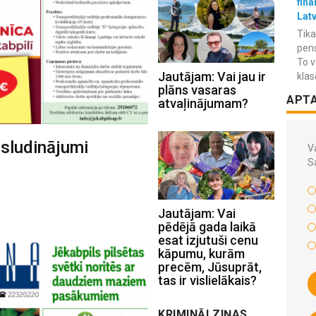
fina
Lat
Tika
pens
To v
Jautājam: Vai jau ir
klas
plāns vasaras
APT
atvaļinājumam?
 sludinājumi
Va
S
Jautājam: Vai
pēdējā gada laikā
esat izjutuši cenu
kāpumu, kurām
precēm, Jūsuprāt,
tas ir vislielākais?
KRIMINĀLZIŅAS