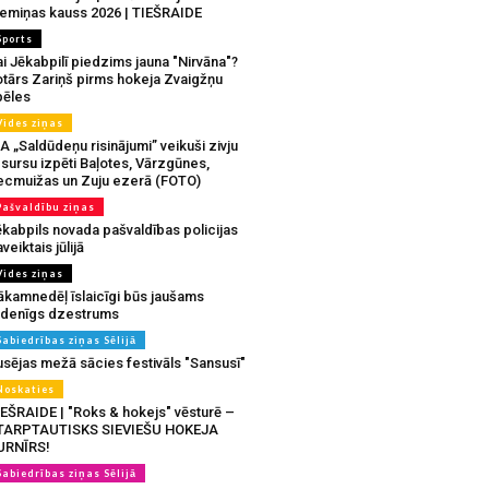
iemiņas kauss 2026 | TIEŠRAIDE
Sports
i Jēkabpilī piedzims jauna "Nirvāna"?
otārs Zariņš pirms hokeja Zvaigžņu
pēles
Vides ziņas
A „Saldūdeņu risinājumi” veikuši zivju
sursu izpēti Baļotes, Vārzgūnes,
ecmuižas un Zuju ezerā (FOTO)
Pašvaldību ziņas
ēkabpils novada pašvaldības policijas
veiktais jūlijā
Vides ziņas
ākamnedēļ īslaicīgi būs jaušams
udenīgs dzestrums
Sabiedrības ziņas Sēlijā
usējas mežā sācies festivāls "Sansusī"
Noskaties
IEŠRAIDE | "Roks & hokejs" vēsturē –
TARPTAUTISKS SIEVIEŠU HOKEJA
URNĪRS!
Sabiedrības ziņas Sēlijā