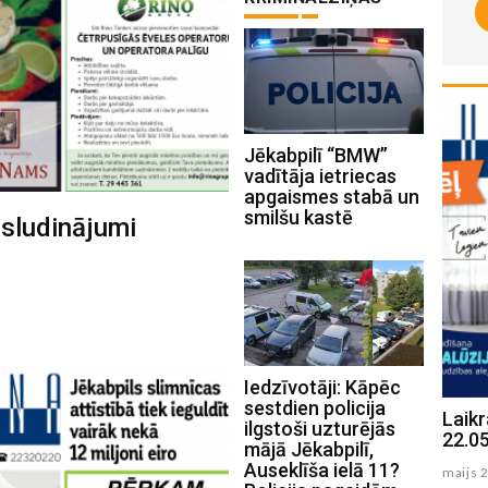
Jēkabpilī “BMW”
vadītāja ietriecas
apgaismes stabā un
smilšu kastē
 sludinājumi
Iedzīvotāji: Kāpēc
sestdien policija
Laikraksta "Ceturtdiena" sludinājumi
Laikr
ilgstoši uzturējās
03.06.2025
22.0
mājā Jēkabpilī,
Auseklīša ielā 11?
junijs 04 , 2025
maijs 