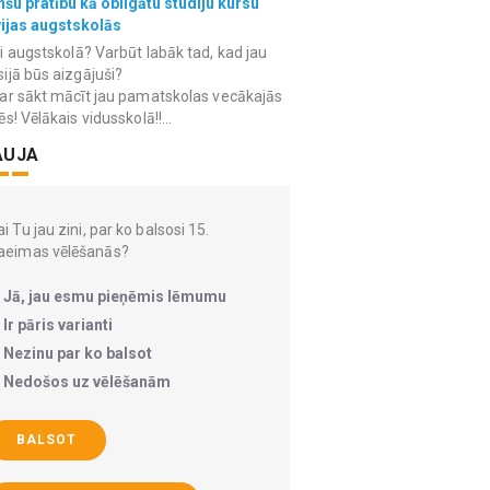
nšu pratību kā obligātu studiju kursu
vijas augstskolās
i augstskolā? Varbūt labāk tad, kad jau
ijā būs aizgājuši?
ar sākt mācīt jau pamatskolas vecākajās
ēs! Vēlākais vidusskolā!!...
AUJA
i Tu jau zini, par ko balsosi 15.
aeimas vēlēšanās?
Jā, jau esmu pieņēmis lēmumu
Ir pāris varianti
Nezinu par ko balsot
Nedošos uz vēlēšanām
BALSOT