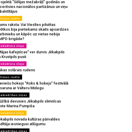
ojektā "Sēlijas mežabrāļi" godinās un
tcerēsies nacionālos partizānus un viņu
balstītājus
Dienas izvēle
ms raksta: Vai Viesītes pilsētas
vētkos bija pietiekams skaits apsardzes
rbinieku un kāpēc uz vietas nebija
MPD brigāde?
Redaktora sleja
ājas kafejnīcas” ver durvis Jēkabpils
 Krustpils pusē
Redaktora sleja
ākas solārais rudens
Dienas izvēle
eviešu hokejs "Roks & hokejs" festivālā
 saruna ar Valteru Midegu
Sabiedrības ziņas
ūžībā devusies Jēkabpils slimnīcas
rste Marina Pumpiša
Redaktora sleja
ēkabpils novada kultūras pārvaldes
dītāja iesniegusi atlūgumu
Sabiedrības ziņas