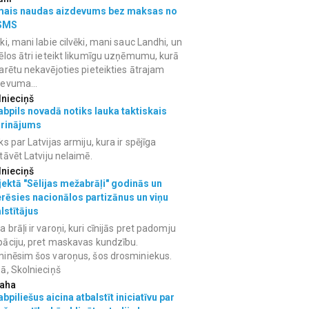
mais naudas aizdevums bez maksas no
SMS
ki, mani labie cilvēki, mani sauc Landhi, un
ēlos ātri ieteikt likumīgu uzņēmumu, kurā
arētu nekavējoties pieteikties ātrajam
devuma...
lnieciņš
bpils novadā notiks lauka taktiskais
grinājums
ks par Latvijas armiju, kura ir spējīga
tāvēt Latviju nelaimē.
lnieciņš
ektā "Sēlijas mežabrāļi" godinās un
erēsies nacionālos partizānus un viņu
lstītājus
 brāļi ir varoņi, kuri cīnijās pret padomju
āciju, pret maskavas kundzību.
inēsim šos varoņus, šos drosminiekus.
ā, Skolnieciņš
aha
bpiliešus aicina atbalstīt iniciatīvu par