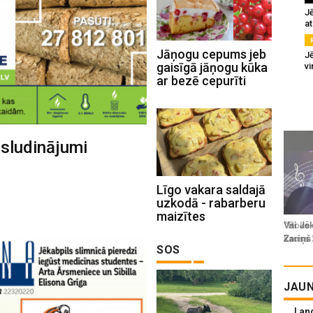
J
at
Jāņogu cepums jeb
Jē
gaisīgā jāņogu kūka
v
ar bezē cepurīti
 sludinājumi
Līgo vakara saldajā
uzkodā - rabarberu
maizītes
SOS
JAUN
Lan