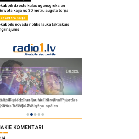
ēkabpilī dzēsts kūlas ugunsgrēks un
brīvota kaija no 30 metru augsta torņa
Redaktora sleja
kabpils novadā notiks lauka taktiskais
ingrinājums
ĀKIE KOMENTĀRI
dhi