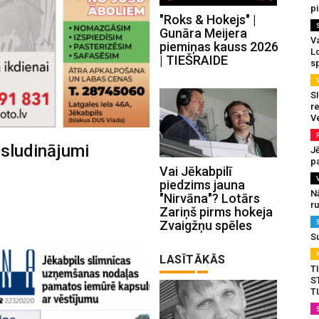
p
"Roks & Hokejs" |
Gunāra Meijera
Va
piemiņas kauss 2026
L
| TIEŠRAIDE
s
SI
re
V
 sludinājumi
J
pa
Vai Jēkabpilī
piedzims jauna
N
"Nirvāna"? Lotārs
r
Zariņš pirms hokeja
Zvaigžņu spēles
S
LASĪTĀKĀS
T
S
T