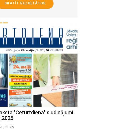
SKATĪT REZULTĀTUS
aksta "Ceturtdiena" sludinājumi
Laikraksta "Ceturtdien
5.2025
24.04.2025
23 , 2025
aprilis 25 , 2025