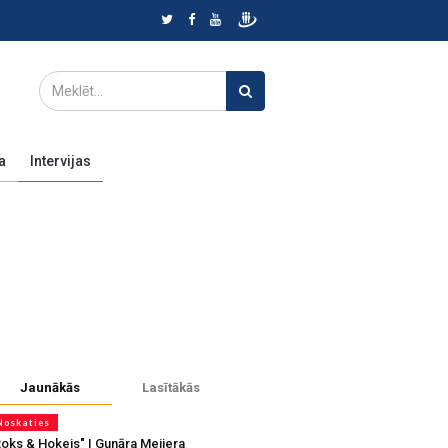
a
Intervijas
Jaunākās
Lasītākās
Noskaties
Roks & Hokejs" | Gunāra Meijera