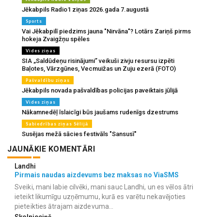
Jēkabpils Radio1 ziņas 2026.gada 7.augustā
Sports
Vai Jēkabpilī piedzims jauna "Nirvāna"? Lotārs Zariņš pirms
hokeja Zvaigžņu spēles
Vides ziņas
SIA „Saldūdeņu risinājumi” veikuši zivju resursu izpēti
Baļotes, Vārzgūnes, Vecmuižas un Zuju ezerā (FOTO)
Pašvaldību ziņas
Jēkabpils novada pašvaldības policijas paveiktais jūlijā
Vides ziņas
Nākamnedēļ īslaicīgi būs jaušams rudenīgs dzestrums
Sabiedrības ziņas Sēlijā
Susējas mežā sācies festivāls "Sansusī"
JAUNĀKIE KOMENTĀRI
Landhi
Pirmais naudas aizdevums bez maksas no ViaSMS
Sveiki, mani labie cilvēki, mani sauc Landhi, un es vēlos ātri
ieteikt likumīgu uzņēmumu, kurā es varētu nekavējoties
pieteikties ātrajam aizdevuma...
Skolnieciņš