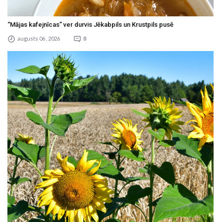
“Mājas kafejnīcas” ver durvis Jēkabpils un Krustpils pusē
augusts 06 , 2026
0