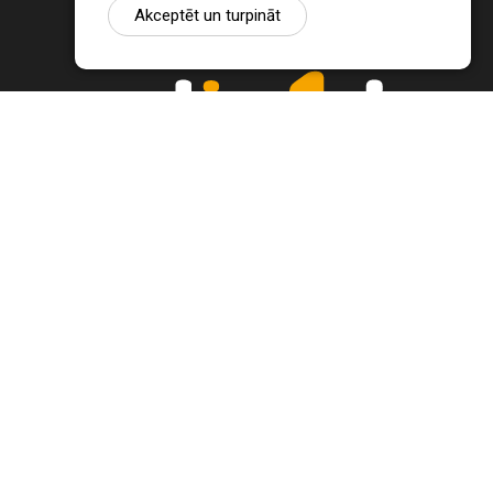
Akceptēt un turpināt
Ziņu portāls Radio1.lv ir informācija un diskusija par Jēkabpils
pilsētas un reģiona novadu aktualitātēm. Svarīgākie notikumi un
procesi Latvijā un pasaulē.
+371 22 320 220
zinas@radio1.lv
REDAKTORA IZVĒLE