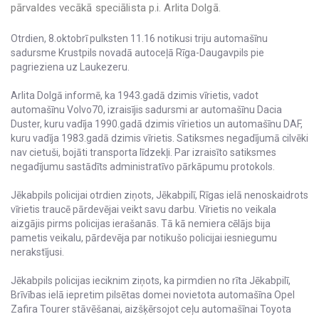
pārvaldes vecākā speciālista p.i. Arlita Dolgā.
Otrdien, 8.oktobrī pulksten 11.16 notikusi triju automašīnu
sadursme Krustpils novadā autoceļā Rīga-Daugavpils pie
pagrieziena uz Laukezeru.
Arlita Dolgā informē, ka 1943.gadā dzimis vīrietis, vadot
automašīnu Volvo70, izraisījis sadursmi ar automašīnu Dacia
Duster, kuru vadīja 1990.gadā dzimis vīrietios un automašīnu DAF,
kuru vadīja 1983.gadā dzimis vīrietis. Satiksmes negadījumā cilvēki
nav cietuši, bojāti transporta līdzekļi. Par izraisīto satiksmes
negadījumu sastādīts administratīvo pārkāpumu protokols.
Jēkabpils policijai otrdien ziņots, Jēkabpilī, Rīgas ielā nenoskaidrots
vīrietis traucē pārdevējai veikt savu darbu. Vīrietis no veikala
aizgājis pirms policijas ierašanās. Tā kā nemiera cēlājs bija
pametis veikalu, pārdevēja par notikušo policijai iesniegumu
nerakstījusi.
Jēkabpils policijas ieciknim ziņots, ka pirmdien no rīta Jēkabpilī,
Brīvības ielā iepretim pilsētas domei novietota automašīna Opel
Zafira Tourer stāvēšanai, aizšķērsojot ceļu automašīnai Toyota