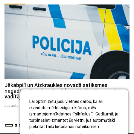
Jēkabpilī un Aizkraukles novadā satiksmes
P
negadījumā cieš motociklisti, Atašienē – mopēda
s
vadītājs
ju
Lai optimizētu jūsu vietnes darbu, kā arī
augusts 03 , 2026
izveidotu mērķtiecīgu reklāmu, mēs
izmantojam sīkdatnes ("sīkfailus"). Gadījumā, ja
turpināsiet izmantot šo vietni, jūs automātiski
piekrītat failu lietošanas noteikumiem.