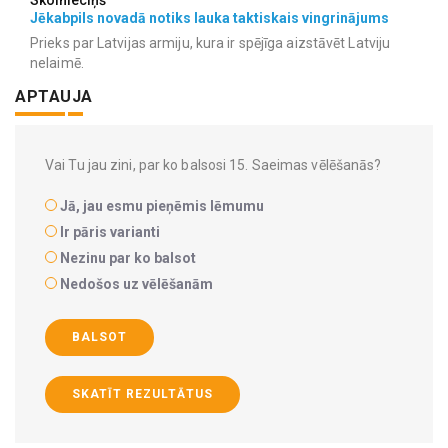
Jēkabpils novadā notiks lauka taktiskais vingrinājums
Prieks par Latvijas armiju, kura ir spējīga aizstāvēt Latviju
nelaimē.
APTAUJA
Vai Tu jau zini, par ko balsosi 15. Saeimas vēlēšanās?
Jā, jau esmu pieņēmis lēmumu
Ir pāris varianti
Nezinu par ko balsot
Nedošos uz vēlēšanām
BALSOT
SKATĪT REZULTĀTUS