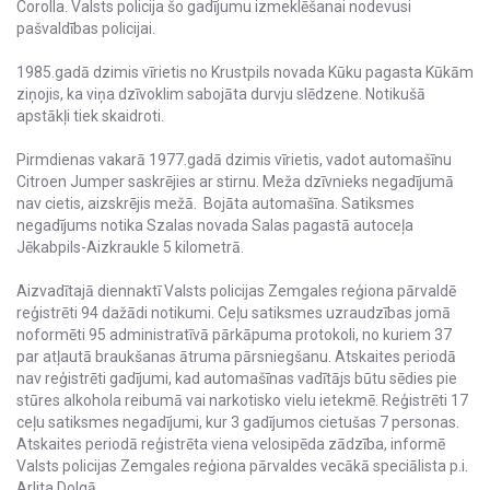
Corolla. Valsts policija šo gadījumu izmeklēšanai nodevusi
pašvaldības policijai.
1985.gadā dzimis vīrietis no Krustpils novada Kūku pagasta Kūkām
ziņojis, ka viņa dzīvoklim sabojāta durvju slēdzene. Notikušā
apstākļi tiek skaidroti.
Pirmdienas vakarā 1977.gadā dzimis vīrietis, vadot automašīnu
Citroen Jumper saskrējies ar stirnu. Meža dzīvnieks negadījumā
nav cietis, aizskrējis mežā. Bojāta automašīna. Satiksmes
negadījums notika Szalas novada Salas pagastā autoceļa
Jēkabpils-Aizkraukle 5 kilometrā.
Aizvadītajā diennaktī Valsts policijas Zemgales reģiona pārvaldē
reģistrēti 94 dažādi notikumi. Ceļu satiksmes uzraudzības jomā
noformēti 95 administratīvā pārkāpuma protokoli, no kuriem 37
par atļautā braukšanas ātruma pārsniegšanu. Atskaites periodā
nav reģistrēti gadījumi, kad automašīnas vadītājs būtu sēdies pie
stūres alkohola reibumā vai narkotisko vielu ietekmē. Reģistrēti 17
ceļu satiksmes negadījumi, kur 3 gadījumos cietušas 7 personas.
Atskaites periodā reģistrēta viena velosipēda zādzība, informē
Valsts policijas Zemgales reģiona pārvaldes vecākā speciālista p.i.
Arlita Dolgā.