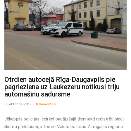
Otrdien autoceļā Rīga-Daugavpils pie
pagrieziena uz Laukezeru notikusi triju
automašīnu sadursme
08 oktobris 2019 --
0 Komentāri
Jēkabpils policijas iecirknī pagājušajā diennaktī reģistrēti pieci
likuma pārkāpumi, informē Valsts policijas Zemgales reģiona