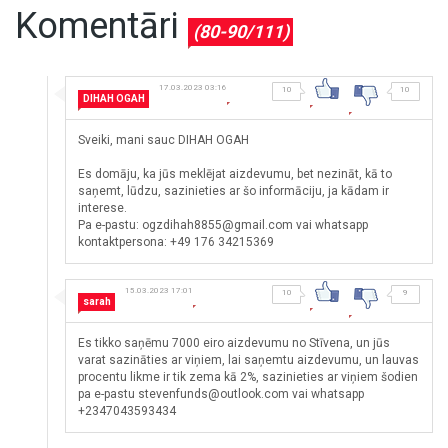
Komentāri
(80-90/111)
17.03.2023 03:16
10
10
DIHAH OGAH
Sveiki, mani sauc DIHAH OGAH
Es domāju, ka jūs meklējat aizdevumu, bet nezināt, kā to
saņemt, lūdzu, sazinieties ar šo informāciju, ja kādam ir
interese.
Pa e-pastu: ogzdihah8855@gmail.com vai whatsapp
kontaktpersona: +49 176 34215369
15.03.2023 17:01
10
9
sarah
Es tikko saņēmu 7000 eiro aizdevumu no Stīvena, un jūs
varat sazināties ar viņiem, lai saņemtu aizdevumu, un lauvas
procentu likme ir tik zema kā 2%, sazinieties ar viņiem šodien
pa e-pastu stevenfunds@outlook.com vai whatsapp
+2347043593434