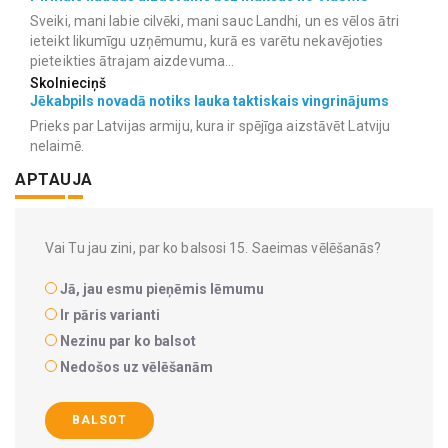
Sveiki, mani labie cilvēki, mani sauc Landhi, un es vēlos ātri
ieteikt likumīgu uzņēmumu, kurā es varētu nekavējoties
pieteikties ātrajam aizdevuma...
Skolnieciņš
Jēkabpils novadā notiks lauka taktiskais vingrinājums
Prieks par Latvijas armiju, kura ir spējīga aizstāvēt Latviju
nelaimē.
APTAUJA
Vai Tu jau zini, par ko balsosi 15. Saeimas vēlēšanās?
Jā, jau esmu pieņēmis lēmumu
Ir pāris varianti
Nezinu par ko balsot
Nedošos uz vēlēšanām
BALSOT