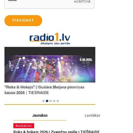
PIEVIENOT
Jaunākās
Lasītākās
Noskaties
Roks & hokejs 2026 | Zvaigžņu spēle | TIEŠRAIDE