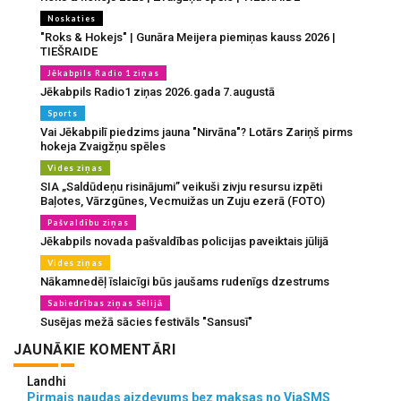
Noskaties
"Roks & Hokejs" | Gunāra Meijera piemiņas kauss 2026 |
TIEŠRAIDE
Jēkabpils Radio 1 ziņas
Jēkabpils Radio1 ziņas 2026.gada 7.augustā
Sports
Vai Jēkabpilī piedzims jauna "Nirvāna"? Lotārs Zariņš pirms
hokeja Zvaigžņu spēles
Vides ziņas
SIA „Saldūdeņu risinājumi” veikuši zivju resursu izpēti
Baļotes, Vārzgūnes, Vecmuižas un Zuju ezerā (FOTO)
Pašvaldību ziņas
Jēkabpils novada pašvaldības policijas paveiktais jūlijā
Vides ziņas
Nākamnedēļ īslaicīgi būs jaušams rudenīgs dzestrums
Sabiedrības ziņas Sēlijā
Susējas mežā sācies festivāls "Sansusī"
JAUNĀKIE KOMENTĀRI
Landhi
Pirmais naudas aizdevums bez maksas no ViaSMS