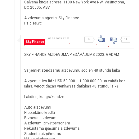
Galvenā biroja adrese: 1100 New York Ave NW, Vašingtona,
DC 20005, ASV
Aizdevuma aģents: Sky Finance
Paldies.vc
01.03.2023 22:29
6
11
Sky Finance
SKY FINANCE AIZDEVUMA PIEDĀVĀJUMS 2023. GADAM
Saņemiet steidzamu aizdevumu šodien 48 stundu laikā
Aizņemieties līdz USD 50 000 – 1 000 000.00 un vairāk bez
ķīlas, veicot dažas vienkāršas darbības 48 stundu laikā.
Labdien, kungs/kundze
Auto aizdevumi
Hipotekārie kredīti
Biznesa aizdevumi
Aizdevumi privātpersonām
Nekustamā īpašuma aizdevums
Studenta aizņēmums