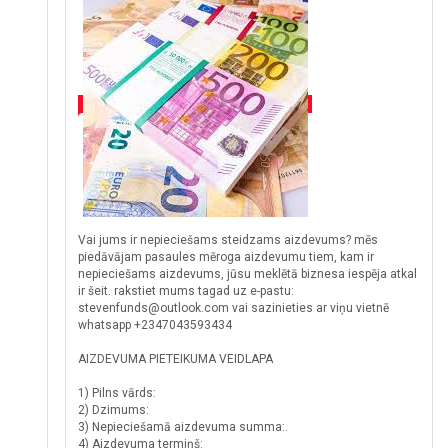
Vai jums ir nepieciešams steidzams aizdevums? mēs
piedāvājam pasaules mēroga aizdevumu tiem, kam ir
nepieciešams aizdevums, jūsu meklētā biznesa iespēja atkal
ir šeit. rakstiet mums tagad uz e-pastu:
stevenfunds@outlook.com vai sazinieties ar viņu vietnē
whatsapp +2347043593434
AIZDEVUMA PIETEIKUMA VEIDLAPA
1) Pilns vārds:
2) Dzimums:
3) Nepieciešamā aizdevuma summa:.
4) Aizdevuma termiņš: