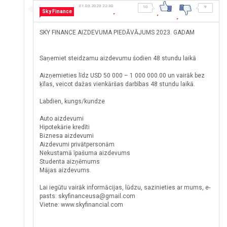
01.03.2023 22:30
10
9
Sky Finance
SKY FINANCE AIZDEVUMA PIEDĀVĀJUMS 2023. GADAM
Saņemiet steidzamu aizdevumu šodien 48 stundu laikā
Aizņemieties līdz USD 50 000 – 1 000 000.00 un vairāk bez
ķīlas, veicot dažas vienkāršas darbības 48 stundu laikā.
Labdien, kungs/kundze
Auto aizdevumi
Hipotekārie kredīti
Biznesa aizdevumi
Aizdevumi privātpersonām
Nekustamā īpašuma aizdevums
Studenta aizņēmums
Mājas aizdevums.
Lai iegūtu vairāk informācijas, lūdzu, sazinieties ar mums, e-
pasts: skyfinanceusa@gmail.com
Vietne: www.skyfinancial.com