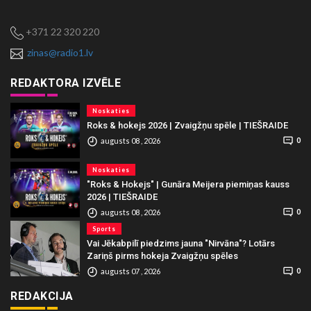
+371 22 320 220
zinas@radio1.lv
REDAKTORA IZVĒLE
Noskaties
Roks & hokejs 2026 | Zvaigžņu spēle | TIEŠRAIDE
augusts 08 , 2026
0
Noskaties
"Roks & Hokejs" | Gunāra Meijera piemiņas kauss
2026 | TIEŠRAIDE
augusts 08 , 2026
0
Sports
Vai Jēkabpilī piedzims jauna "Nirvāna"? Lotārs
Zariņš pirms hokeja Zvaigžņu spēles
augusts 07 , 2026
0
REDAKCIJA