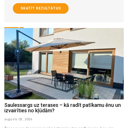
SKATĪT REZULTĀTUS
Saulessargs uz terases – kā radīt patīkamu ēnu un
M
izvairīties no kļūdām?
h
augusts 03 , 2026
au