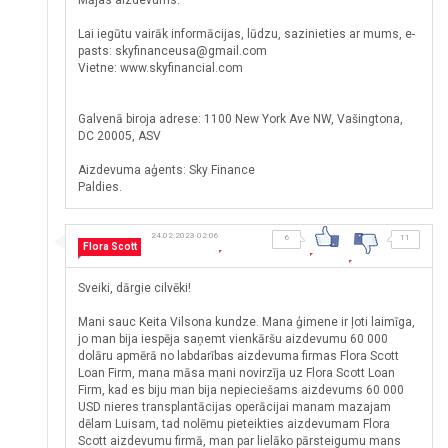
Mājas aizdevums.
Lai iegūtu vairāk informācijas, lūdzu, sazinieties ar mums, e-
pasts: skyfinanceusa@gmail.com
Vietne: www.skyfinancial.com
Galvenā biroja adrese: 1100 New York Ave NW, Vašingtona,
DC 20005, ASV
Aizdevuma aģents: Sky Finance
Paldies.
24.02.2023 02:06
6
11
Flora Scott
Sveiki, dārgie cilvēki!
Mani sauc Keita Vilsona kundze. Mana ģimene ir ļoti laimīga,
jo man bija iespēja saņemt vienkāršu aizdevumu 60 000
dolāru apmērā no labdarības aizdevuma firmas Flora Scott
Loan Firm, mana māsa mani novirzīja uz Flora Scott Loan
Firm, kad es biju man bija nepieciešams aizdevums 60 000
USD nieres transplantācijas operācijai manam mazajam
dēlam Luisam, tad nolēmu pieteikties aizdevumam Flora
Scott aizdevumu firmā, man par lielāko pārsteigumu mans