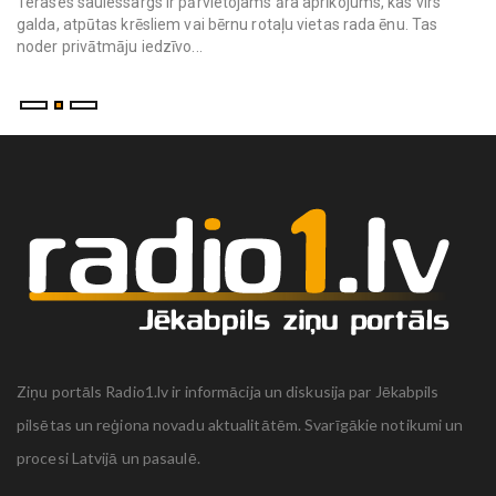
Terases saulessargs ir pārvietojams āra aprīkojums, kas virs
galda, atpūtas krēsliem vai bērnu rotaļu vietas rada ēnu. Tas
noder privātmāju iedzīvo...
Ziņu portāls Radio1.lv ir informācija un diskusija par Jēkabpils
pilsētas un reģiona novadu aktualitātēm. Svarīgākie notikumi un
procesi Latvijā un pasaulē.