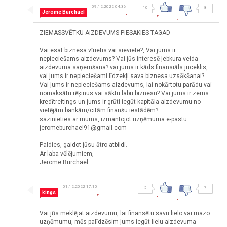
09.12.2022 04:36
10
8
Jerome Burchael
ZIEMASSVĒTKU AIZDEVUMS PIESAKIES TAGAD
Vai esat biznesa vīrietis vai sieviete?, Vai jums ir
nepieciešams aizdevums? Vai jūs interesē jebkura veida
aizdevuma saņemšana? vai jums ir kāds finansiāls juceklis,
vai jums ir nepieciešami līdzekļi sava biznesa uzsākšanai?
Vai jums ir nepieciešams aizdevums, lai nokārtotu parādu vai
nomaksātu rēķinus vai sāktu labu biznesu? Vai jums ir zems
kredītreitings un jums ir grūti iegūt kapitāla aizdevumu no
vietējām bankām/citām finanšu iestādēm?
sazinieties ar mums, izmantojot uzņēmuma e-pastu:
jeromeburchael91@gmail.com
Paldies, gaidot jūsu ātro atbildi.
Ar laba vēlējumiem,
Jerome Burchael
01.12.2022 17:10
5
7
kings
Vai jūs meklējat aizdevumu, lai finansētu savu lielo vai mazo
uzņēmumu, mēs palīdzēsim jums iegūt lielu aizdevuma