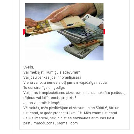
Sveiki,
Vai meklējat likumīgu aizdevumu?
Vai jūsu bankas jūs ir noraidījušas?
Viena vai otra iemesla dēļ jums ir vajadzīga nauda.
Tu esi sirsnīgs un godīgs
Vai jums ir nepieciešams aizdevums, lai samaksātu parādus,
rēķinus vai lai īstenotu projektu?
Jums vienmēr ir iespēja.
Vēl vairāk, mēs piedāvājam aizdevumus no 5000 €, ātri un
uzticami, ar gada procentu likmi 3%. Mēs esam uzticami
Ja jūs interesē, nevilcinieties sazināties ar mums tieši.
pastu:marcdupon18@gmail.com