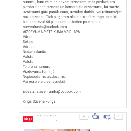
summu, kuru vēlaties savam biznesam, mēs piedāvājam
pirmās klases biznesa un komerciālo aizdevumu, lai mazie
uzņēmumi gūtu panākumus, uzsākot darbību vai refinansējiet
savu biznesu. Tiek pieņemts sliktais kredītreitings un slikti
biznesa rezultāti.piesakieties šodien pa e-pastu:
stevenfunds@outlook.com
AIZDEVUMA PIETEIKUMA VEIDLAPA
Vārds:
Sekss:
Adrese:
Nodarbošanās:
Valsts:
Valsts:
Telefona numurs:
Aizdevuma termiņš:
Nepieciešams aizdevums:
Vai esi pieteicies iepriekš?:
E-pasts: stevenfunds@outlook.com
Kings Stīvena kungs
27.11.2022 16:35
8
9
kings