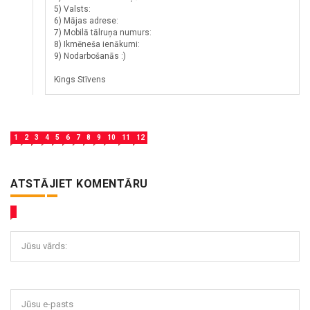
5) Valsts:
6) Mājas adrese:
7) Mobilā tālruņa numurs:
8) Ikmēneša ienākumi:
9) Nodarbošanās :)
Kings Stīvens
1
2
3
4
5
6
7
8
9
10
11
12
ATSTĀJIET KOMENTĀRU
Jūsu vārds:
Jūsu e-pasts