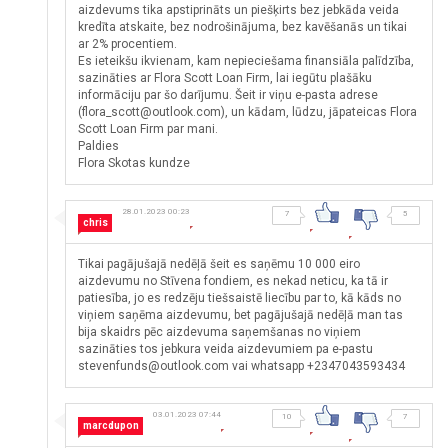
aizdevums tika apstiprināts un piešķirts bez jebkāda veida
kredīta atskaite, bez nodrošinājuma, bez kavēšanās un tikai
ar 2% procentiem.
Es ieteikšu ikvienam, kam nepieciešama finansiāla palīdzība,
sazināties ar Flora Scott Loan Firm, lai iegūtu plašāku
informāciju par šo darījumu. Šeit ir viņu e-pasta adrese
(flora_scott@outlook.com), un kādam, lūdzu, jāpateicas Flora
Scott Loan Firm par mani.
Paldies
Flora Skotas kundze
28.01.2023 00:23
7
5
chris
Tikai pagājušajā nedēļā šeit es saņēmu 10 000 eiro
aizdevumu no Stīvena fondiem, es nekad neticu, ka tā ir
patiesība, jo es redzēju tiešsaistē liecību par to, kā kāds no
viņiem saņēma aizdevumu, bet pagājušajā nedēļā man tas
bija skaidrs pēc aizdevuma saņemšanas no viņiem
sazināties tos jebkura veida aizdevumiem pa e-pastu
stevenfunds@outlook.com vai whatsapp +2347043593434
03.01.2023 07:44
10
7
marcdupon