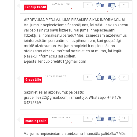
18.09.2023 17:21
9
8
Lendup.Credit
AIZDEVUMA PIEDĀVĀJUMS PIESAKIES SĪKĀK INFORMĀCIJAI
Vai jums ir nepieciešams finansējums, lai sāktu savu biznesu
vai paplašinātu savu biznesu, vai jums ir nepieciešami
līdzekļi, lai nomaksātu parādu? Mēs izsniedzam aizdevumus
ieinteresētām personām un uzņēmumiem, kuri godprātīgi
meklē aizdevumus. Vai jums nopietni ir nepieciešams
steidzams aizdevums? tad sazinieties ar mums, lai iegūtu
plašāku informāciju jau šodien.
E-pasts: lendup.credit01@gmail.com
17.09.2023 07:07
8
7
Grace Lille
Sazinieties ar aizdevumu: pa pastu:
gracelille322@gmail.com, izmantojot Whatsapp: +49 176
34215369
06.09.2023 09:47
8
11
manning colin
Vai jums nepieciešama steidzama finansiāla palīdzība? Mēs