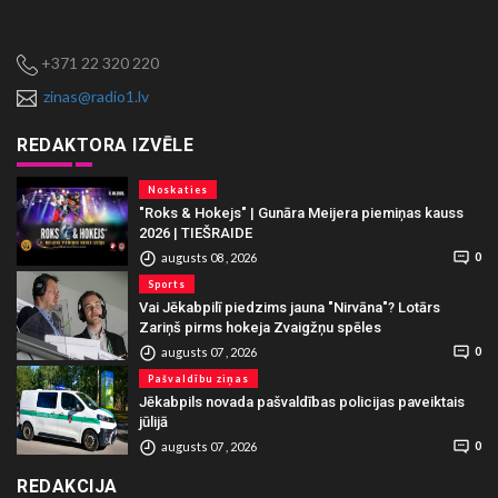
+371 22 320 220
zinas@radio1.lv
REDAKTORA IZVĒLE
Noskaties
"Roks & Hokejs" | Gunāra Meijera piemiņas kauss
2026 | TIEŠRAIDE
augusts 08 , 2026
0
Sports
Vai Jēkabpilī piedzims jauna "Nirvāna"? Lotārs
Zariņš pirms hokeja Zvaigžņu spēles
augusts 07 , 2026
0
Pašvaldību ziņas
Jēkabpils novada pašvaldības policijas paveiktais
jūlijā
augusts 07 , 2026
0
REDAKCIJA