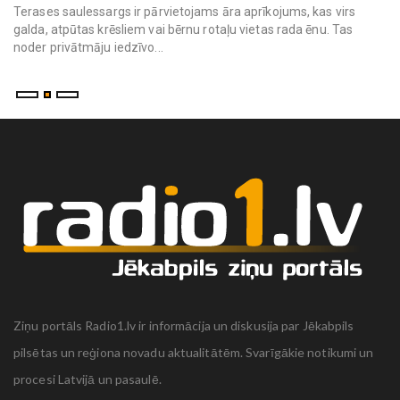
Terases saulessargs ir pārvietojams āra aprīkojums, kas virs
galda, atpūtas krēsliem vai bērnu rotaļu vietas rada ēnu. Tas
noder privātmāju iedzīvo...
Ziņu portāls Radio1.lv ir informācija un diskusija par Jēkabpils
pilsētas un reģiona novadu aktualitātēm. Svarīgākie notikumi un
procesi Latvijā un pasaulē.