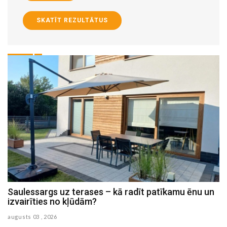
SKATĪT REZULTĀTUS
Saulessargs uz terases – kā radīt patīkamu ēnu un
M
izvairīties no kļūdām?
h
augusts 03 , 2026
au