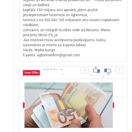
ieguldīt un atrisināt finanšu problēmas utt ... mūsu aizdevumi
viegli un dalīties
kapitāls 150 miljonu eiro apmērā, plāno aizdot
privātpersonām īstermiņā un ilgtermiņā,
termiņš ir no 500 līdz 100 miljoniem eiro visiem nopietniem
cilvēkiem,
uzticams, un integrēt tā vēlas veikt aizdevumu. Mana
procentu likme 2%, ja
Jūs interesē mūsu aizdevuma piedāvājums, lūdzu,
sazinieties ar mums uz e-pasta adresi
Vārds: Maika kungs
E-pasts: agborloanfirm@gmail.com
29.08.2023 11:25
8
5
loan Offer