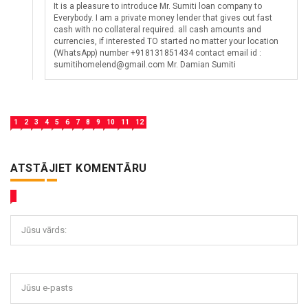
It is a pleasure to introduce Mr. Sumiti loan company to
Everybody. I am a private money lender that gives out fast
cash with no collateral required. all cash amounts and
currencies, if interested TO started no matter your location
(WhatsApp) number +918131851434 contact email id :
sumitihomelend@gmail.com Mr. Damian Sumiti
1
2
3
4
5
6
7
8
9
10
11
12
ATSTĀJIET KOMENTĀRU
Jūsu vārds:
Jūsu e-pasts