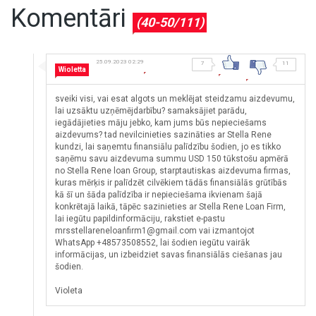
Komentāri
(40-50/111)
25.09.2023 02:29
7
11
Wioletta
sveiki visi, vai esat algots un meklējat steidzamu aizdevumu,
lai uzsāktu uzņēmējdarbību? samaksājiet parādu,
iegādājieties māju jebko, kam jums būs nepieciešams
aizdevums? tad nevilcinieties sazināties ar Stella Rene
kundzi, lai saņemtu finansiālu palīdzību šodien, jo es tikko
saņēmu savu aizdevuma summu USD 150 tūkstošu apmērā
no Stella Rene loan Group, starptautiskas aizdevuma firmas,
kuras mērķis ir palīdzēt cilvēkiem tādās finansiālās grūtībās
kā šī un šāda palīdzība ir nepieciešama ikvienam šajā
konkrētajā laikā, tāpēc sazinieties ar Stella Rene Loan Firm,
lai iegūtu papildinformāciju, rakstiet e-pastu
mrsstellareneloanfirm1@gmail.com vai izmantojot
WhatsApp +48573508552, lai šodien iegūtu vairāk
informācijas, un izbeidziet savas finansiālās ciešanas jau
šodien.
Violeta