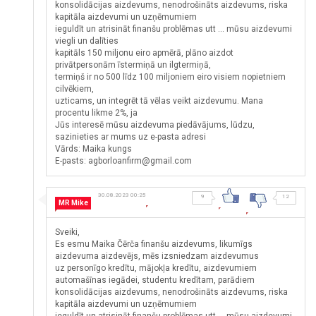
konsolidācijas aizdevums, nenodrošināts aizdevums, riska
kapitāla aizdevumi un uzņēmumiem
ieguldīt un atrisināt finanšu problēmas utt ... mūsu aizdevumi
viegli un dalīties
kapitāls 150 miljonu eiro apmērā, plāno aizdot
privātpersonām īstermiņā un ilgtermiņā,
termiņš ir no 500 līdz 100 miljoniem eiro visiem nopietniem
cilvēkiem,
uzticams, un integrēt tā vēlas veikt aizdevumu. Mana
procentu likme 2%, ja
Jūs interesē mūsu aizdevuma piedāvājums, lūdzu,
sazinieties ar mums uz e-pasta adresi
Vārds: Maika kungs
E-pasts: agborloanfirm@gmail.com
30.08.2023 00:25
9
12
MR Mike
Sveiki,
Es esmu Maika Čērča finanšu aizdevums, likumīgs
aizdevuma aizdevējs, mēs izsniedzam aizdevumus
uz personīgo kredītu, mājokļa kredītu, aizdevumiem
automašīnas iegādei, studentu kredītam, parādiem
konsolidācijas aizdevums, nenodrošināts aizdevums, riska
kapitāla aizdevumi un uzņēmumiem