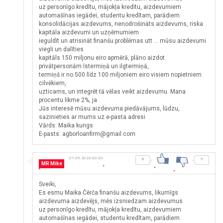
uz personīgo kredītu, mājokļa kredītu, aizdevumiem
automašīnas iegādei, studentu kredītam, parādiem
konsolidācijas aizdevums, nenodrošināts aizdevums, riska
kapitāla aizdevumi un uzņēmumiem
ieguldīt un atrisināt finanšu problēmas utt ... mūsu aizdevumi
viegli un dalīties
kapitāls 150 miljonu eiro apmērā, plāno aizdot
privātpersonām īstermiņā un ilgtermiņā,
termiņš ir no 500 līdz 100 miljoniem eiro visiem nopietniem
cilvēkiem,
uzticams, un integrēt tā vēlas veikt aizdevumu. Mana
procentu likme 2%, ja
Jūs interesē mūsu aizdevuma piedāvājums, lūdzu,
sazinieties ar mums uz e-pasta adresi
Vārds: Maika kungs
E-pasts: agborloanfirm@gmail.com
01.09.2023 00:33
8
9
MR Mike
Sveiki,
Es esmu Maika Čērča finanšu aizdevums, likumīgs
aizdevuma aizdevējs, mēs izsniedzam aizdevumus
uz personīgo kredītu, mājokļa kredītu, aizdevumiem
automašīnas iegādei, studentu kredītam, parādiem