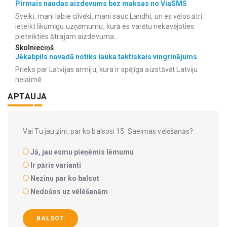
Pirmais naudas aizdevums bez maksas no ViaSMS
Sveiki, mani labie cilvēki, mani sauc Landhi, un es vēlos ātri
ieteikt likumīgu uzņēmumu, kurā es varētu nekavējoties
pieteikties ātrajam aizdevuma...
Skolnieciņš
Jēkabpils novadā notiks lauka taktiskais vingrinājums
Prieks par Latvijas armiju, kura ir spējīga aizstāvēt Latviju
nelaimē.
APTAUJA
Vai Tu jau zini, par ko balsosi 15. Saeimas vēlēšanās?
Jā, jau esmu pieņēmis lēmumu
Ir pāris varianti
Nezinu par ko balsot
Nedošos uz vēlēšanām
BALSOT