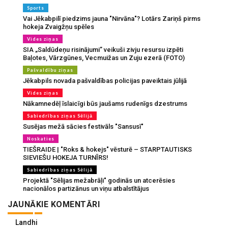
Sports
Vai Jēkabpilī piedzims jauna "Nirvāna"? Lotārs Zariņš pirms
hokeja Zvaigžņu spēles
Vides ziņas
SIA „Saldūdeņu risinājumi” veikuši zivju resursu izpēti
Baļotes, Vārzgūnes, Vecmuižas un Zuju ezerā (FOTO)
Pašvaldību ziņas
Jēkabpils novada pašvaldības policijas paveiktais jūlijā
Vides ziņas
Nākamnedēļ īslaicīgi būs jaušams rudenīgs dzestrums
Sabiedrības ziņas Sēlijā
Susējas mežā sācies festivāls "Sansusī"
Noskaties
TIEŠRAIDE | "Roks & hokejs" vēsturē – STARPTAUTISKS
SIEVIEŠU HOKEJA TURNĪRS!
Sabiedrības ziņas Sēlijā
Projektā "Sēlijas mežabrāļi" godinās un atcerēsies
nacionālos partizānus un viņu atbalstītājus
JAUNĀKIE KOMENTĀRI
Landhi