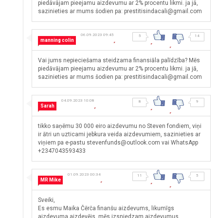
piedāvājam pieejamu aizdevumu ar 2% procentu likmi. ja jā,
sazinieties ar mums šodien pa: prestitisindacali@gmail.com
06.09.2023 09:45
5
14
manning colin
Vai jums nepieciešama steidzama finansiāla palīdzība? Mēs
piedāvājam pieejamu aizdevumu ar 2% procentu likmi. ja jā,
sazinieties ar mums šodien pa: prestitisindacali@gmail.com
04.09.2023 10:08
8
9
Sarah
tikko saņēmu 30 000 eiro aizdevumu no Steven fondiem, viņi
ir ātri un uzticami jebkura veida aizdevumiem, sazinieties ar
viņiem pa e-pastu stevenfunds@outlook.com vai WhatsApp
+2347043593433
01.09.2023 00:34
11
5
MR Mike
Sveiki,
Es esmu Maika Čērča finanšu aizdevums, likumīgs
aizdevuma aizdevējs, mēs izsniedzam aizdevumus