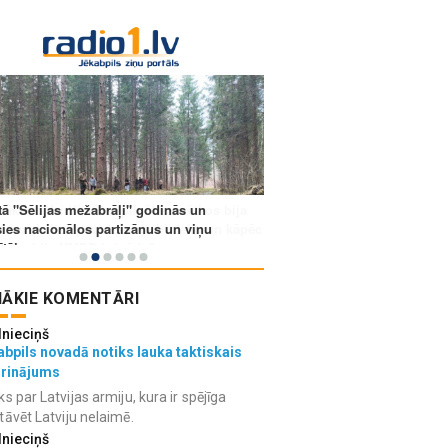
ĀKIE KOMENTĀRI
lnieciņš
bpils novadā notiks lauka taktiskais
grinājums
ks par Latvijas armiju, kura ir spējīga
tāvēt Latviju nelaimē.
lnieciņš