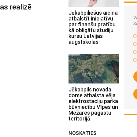
as realizē
Jēkabpiliešus aicina
atbalstīt iniciatīvu
Va
par finanšu pratību
S
kā obligātu studiju
kursu Latvijas
augstskolās
Jēkabpils novada
dome atbalsta vēja
elektrostaciju parka
būvniecību Vīpes un
Mežāres pagastu
teritorijā
NOSKATIES