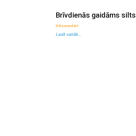
Brīvdienās gaidāms silts,
0 Komentāri
Lasīt vairāk...