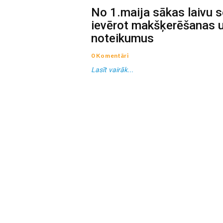
No 1.maija sākas laivu s
ievērot makšķerēšanas 
noteikumus
0 Komentāri
Lasīt vairāk...