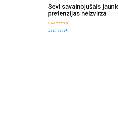
Sevi savainojušais jauni
pretenzijas neizvirza
0 Komentāri
Lasīt vairāk...