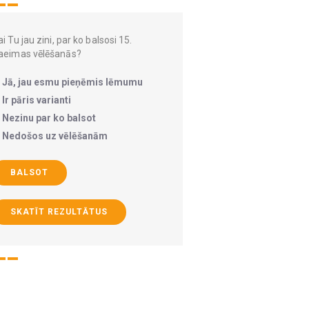
i Tu jau zini, par ko balsosi 15.
aeimas vēlēšanās?
Jā, jau esmu pieņēmis lēmumu
Ir pāris varianti
Nezinu par ko balsot
Nedošos uz vēlēšanām
BALSOT
SKATĪT REZULTĀTUS