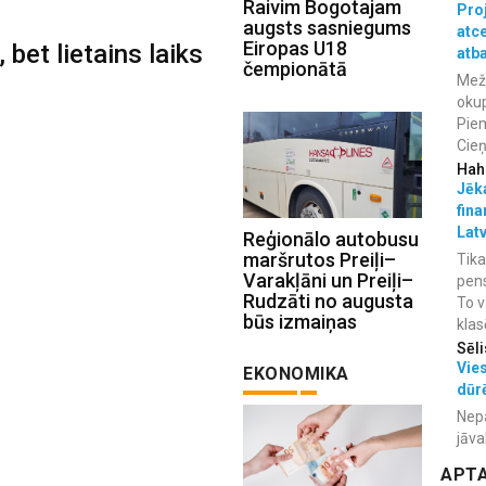
Raivim Bogotajam
Proj
augsts sasniegums
atc
Eiropas U18
 bet lietains laiks
atba
čempionātā
Meža
okup
Piem
Cieņ
Hah
Jēka
fina
Lat
Reģionālo autobusu
maršrutos Preiļi–
Tika
Varakļāni un Preiļi–
pens
Rudzāti no augusta
To v
būs izmaiņas
klas
Sēli
Vies
EKONOMIKA
dūr
Nepa
jāva
APT