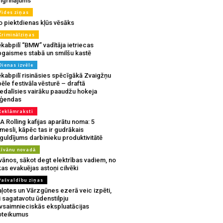
ingrinājums
Vides ziņas
o piektdienas kļūs vēsāks
Kriminālziņas
kabpilī “BMW” vadītāja ietriecas
pgaismes stabā un smilšu kastē
Dienas izvēle
ēkabpilī risināsies spēcīgākā Zvaigžņu
ēle festivāla vēsturē – draftā
iedalīsies vairāku paaudžu hokeja
eģendas
Reklāmraksti
A Rolling kafijas aparātu noma: 5
mesli, kāpēc tas ir gudrākais
guldījums darbinieku produktivitātē
Līvānu novadā
vānos, sākot degt elektrības vadiem, no
as evakuējas astoņi cilvēki
Pašvaldību ziņas
aļotes un Vārzgūnes ezerā veic izpēti,
i sagatavotu ūdenstilpju
ivsaimnieciskās ekspluatācijas
oteikumus