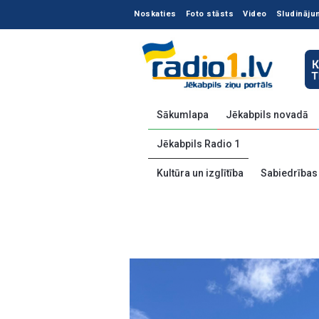
Noskaties
Foto stāsts
Video
Sludināju
Sākumlapa
Jēkabpils novadā
Jēkabpils Radio 1
Kultūra un izglītība
Sabiedrības