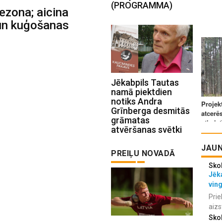
(PROGRAMMA)
ezona; aicina
un kuģošanas
Jēkabpils Tautas
namā piektdien
notiks Andra
Grīnberga desmitās
grāmatas
atvēršanas svētki
JAUN
PREIĻU NOVADĀ
Sko
Jēka
vin
Prie
aizs
Sko