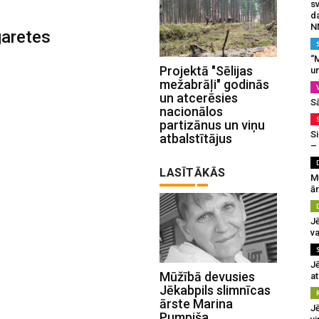
s
da
N
garetes
“M
Projektā "Sēlijas
un
mežabrāļi" godinās
un atcerēsies
S
nacionālos
partizānus un viņu
Si
atbalstītājus
–
LASĪTĀKĀS
M
ā
J
va
J
Mūžībā devusies
at
Jēkabpils slimnīcas
ārste Marina
Jē
Pumpiša