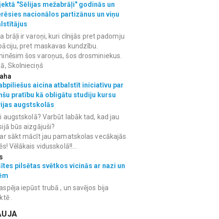
ektā "Sēlijas mežabrāļi" godinās un
erēsies nacionālos partizānus un viņu
lstītājus
 brāļi ir varoņi, kuri cīnijās pret padomju
āciju, pret maskavas kundzību.
inēsim šos varoņus, šos drosminiekus.
ā, Skolnieciņš
aha
bpiliešus aicina atbalstīt iniciatīvu par
nšu pratību kā obligātu studiju kursu
vijas augstskolās
i augstskolā? Varbūt labāk tad, kad jau
ijā būs aizgājuši?
ar sākt mācīt jau pamatskolas vecākajās
ēs! Vēlākais vidusskolā!!...
s
ītes pilsētas svētkos vicinās ar nazi un
ēm
spēja iepūst trubā , un savējos bija
ktē .
AUJA