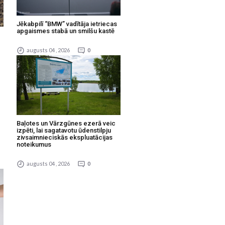
Jēkabpilī “BMW” vadītāja ietriecas
apgaismes stabā un smilšu kastē
augusts 04 , 2026
0
Baļotes un Vārzgūnes ezerā veic
izpēti, lai sagatavotu ūdenstilpju
zivsaimnieciskās ekspluatācijas
noteikumus
augusts 04 , 2026
0