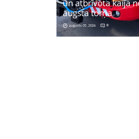
un atbrīvota kaija 
augsta torņa
augusts 05 , 2026
0