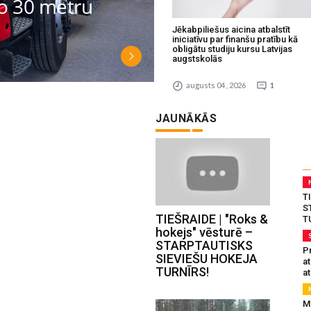
no 30 metru
Jēkabpiliešus aicina atbalstīt
iniciatīvu par finanšu pratību kā
obligātu studiju kursu Latvijas
augstskolās
augusts 04 , 2026
1
JAUNĀKĀS
T
S
TIEŠRAIDE | "Roks &
T
hokejs" vēsturē –
STARPTAUTISKS
Pr
SIEVIEŠU HOKEJA
a
TURNĪRS!
at
Mu