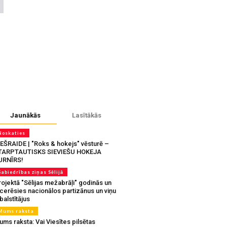
Jaunākās
Lasītākās
Noskaties
IEŠRAIDE | "Roks & hokejs" vēsturē –
TARPTAUTISKS SIEVIEŠU HOKEJA
URNĪRS!
Sabiedrības ziņas Sēlijā
ojektā "Sēlijas mežabrāļi" godinās un
tcerēsies nacionālos partizānus un viņu
balstītājus
Mums raksta
ms raksta: Vai Viesītes pilsētas