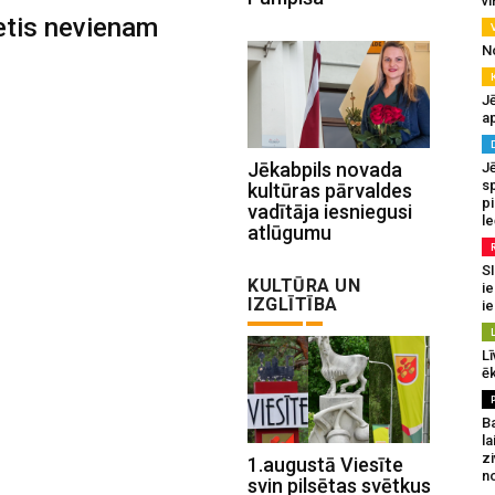
v
etis nevienam
N
Jē
a
Jēkabpils novada
J
sp
kultūras pārvaldes
p
vadītāja iesniegusi
l
atlūgumu
SI
KULTŪRA UN
ie
IZGLĪTĪBA
ie
Lī
ēk
B
la
z
1.augustā Viesīte
n
svin pilsētas svētkus