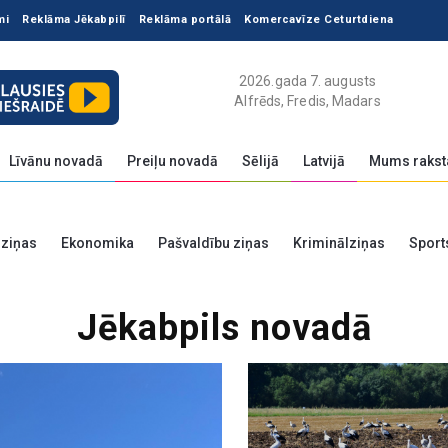
mi
Reklāma Jēkabpilī
Reklāma portālā
Komercavīze Ceturtdiena
2026.gada 7. augusts
Alfrēds, Fredis, Madars
Līvānu novadā
Preiļu novadā
Sēlijā
Latvijā
Mums rakst
 ziņas
Ekonomika
Pašvaldību ziņas
Kriminālziņas
Sport
Jēkabpils novadā