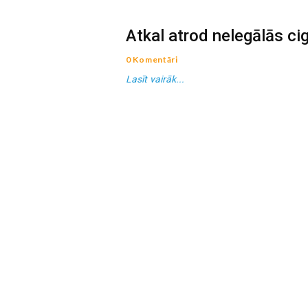
Atkal atrod nelegālās ci
0 Komentāri
Lasīt vairāk...