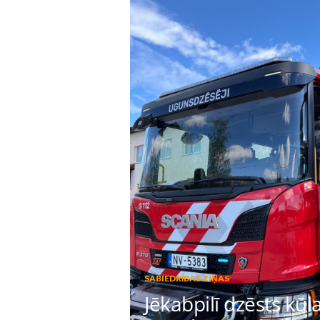
SABIEDRĪBAS ZIŅAS
Jēkabpilī dzēsts kū