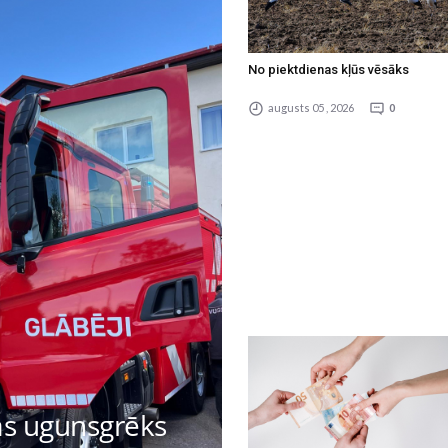
No piektdienas kļūs vēsāks
augusts 05 , 2026
0
las ugunsgrēks