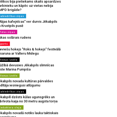
vētkos bija pietiekams skaits apsardzes
rbinieku un kāpēc uz vietas nebija
MPD brigāde?
Sabiedrības ziņas
ājas kafejnīcas” ver durvis Jēkabpils
 Krustpils pusē
Vides ziņas
ākas solārais rudens
Sports
eviešu hokejs "Roks & hokejs" festivālā
 saruna ar Valteru Midegu
Dienas izvēle
ūžībā devusies Jēkabpils slimnīcas
rste Marina Pumpiša
Dienas izvēle
ēkabpils novada kultūras pārvaldes
dītāja iesniegusi atlūgumu
Sabiedrības ziņas
ēkabpilī dzēsts kūlas ugunsgrēks un
brīvota kaija no 30 metru augsta torņa
Redaktora sleja
kabpils novadā notiks lauka taktiskais