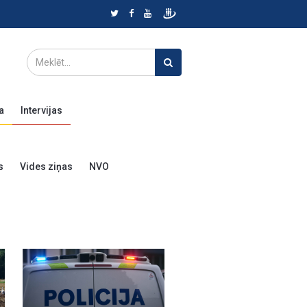
a
Intervijas
s
Vides ziņas
NVO