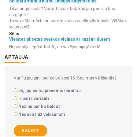
obligātu studiju kursu Latvijas augstskolās
Tikai augstskolā? Varbūt labāk tad, kad jau pensijā būs
aizgājuši?
To var sākt mācīt jau pamatskolas vecākajās klasēs! Vēlākais
vidusskolā!!...
Sēlis
Viesītes pilsētas svētkos vicinās ar nazi un dūrēm
Nepaspēja iepūst trubā , un savējos bija jāvaktē .
APTAUJA
Vai Tu jau zini, par ko balsosi 15. Saeimas vēlēšanās?
Jā, jau esmu pieņēmis lēmumu
Ir pāris varianti
Nezinu par ko balsot
Nedošos uz vēlēšanām
BALSOT