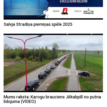
Salvja Stradiņa piemiņas spēle 2025
Mums raksta: Karogu brauciens Jēkabpilī no putna
lidojuma (VIDEO)