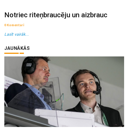
Notriec riteņbraucēju un aizbrauc
0 Komentāri
Lasīt vairāk...
JAUNĀKĀS