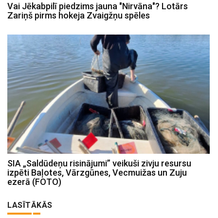
Vai Jēkabpilī piedzims jauna "Nirvāna"? Lotārs
Zariņš pirms hokeja Zvaigžņu spēles
SIA „Saldūdeņu risinājumi” veikuši zivju resursu
izpēti Baļotes, Vārzgūnes, Vecmuižas un Zuju
ezerā (FOTO)
LASĪTĀKĀS