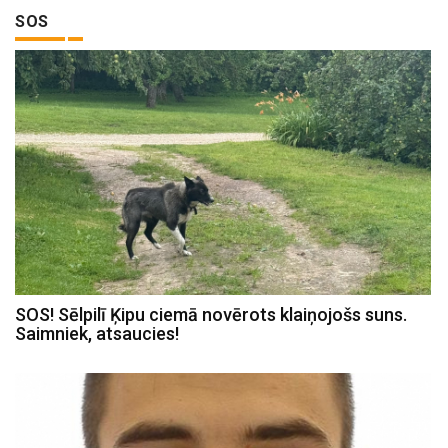
SOS
SOS! Sēlpilī Ķipu ciemā novērots klaiņojošs suns.
Saimniek, atsaucies!