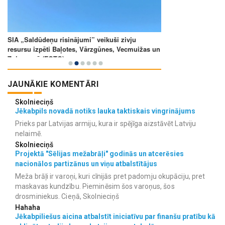
JAUNĀKIE KOMENTĀRI
Skolnieciņš
Jēkabpils novadā notiks lauka taktiskais vingrinājums
Prieks par Latvijas armiju, kura ir spējīga aizstāvēt Latviju
nelaimē.
Skolnieciņš
Projektā "Sēlijas mežabrāļi" godinās un atcerēsies
nacionālos partizānus un viņu atbalstītājus
Meža brāļi ir varoņi, kuri cīnijās pret padomju okupāciju, pret
maskavas kundzību. Pieminēsim šos varoņus, šos
drosminiekus. Cieņā, Skolnieciņš
Hahaha
Jēkabpiliešus aicina atbalstīt iniciatīvu par finanšu pratību kā