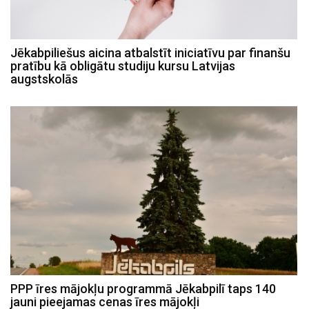
Jēkabpiliešus aicina atbalstīt iniciatīvu par finanšu
pratību kā obligātu studiju kursu Latvijas
augstskolās
PPP īres mājokļu programmā Jēkabpilī taps 140
jauni pieejamas cenas īres mājokļi