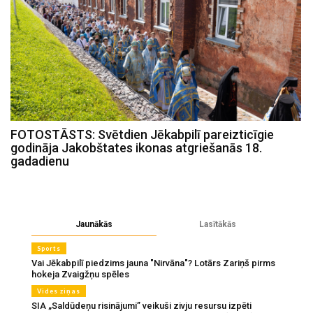
FOTOSTĀSTS: Svētdien Jēkabpilī pareizticīgie
godināja Jakobštates ikonas atgriešanās 18.
gadadienu
Jaunākās
Lasītākās
Sports
Vai Jēkabpilī piedzims jauna "Nirvāna"? Lotārs Zariņš pirms
hokeja Zvaigžņu spēles
Vides ziņas
SIA „Saldūdeņu risinājumi” veikuši zivju resursu izpēti