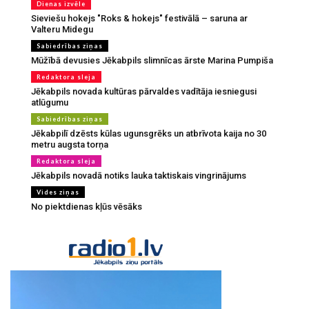
Dienas izvēle
Sieviešu hokejs "Roks & hokejs" festivālā – saruna ar
Valteru Midegu
Sabiedrības ziņas
Mūžībā devusies Jēkabpils slimnīcas ārste Marina Pumpiša
Redaktora sleja
Jēkabpils novada kultūras pārvaldes vadītāja iesniegusi
atlūgumu
Sabiedrības ziņas
Jēkabpilī dzēsts kūlas ugunsgrēks un atbrīvota kaija no 30
metru augsta torņa
Redaktora sleja
Jēkabpils novadā notiks lauka taktiskais vingrinājums
Vides ziņas
No piektdienas kļūs vēsāks