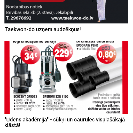
Taekwon-do uzņem audzēkņus!
"Ūdens akadēmija" - sūkņi un caurules visplašākajā
klāstā!