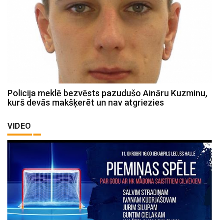
Policija meklē bezvēsts pazudušo Aināru Kuzminu,
kurš devās makšķerēt un nav atgriezies
VIDEO