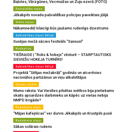
Baļotes, Vārzgūnes, Vecmuižas un Zuju ezerā (FOTO)
Pašvaldību ziņas
Jēkabpils novada pašvaldības policijas paveiktais jūlijā
Vides ziņas
Nākamnedēļ īslaicīgi būs jaušams rudenīgs dzestrums
Sabiedrības ziņas Sēlijā
Susējas mežā sācies festivāls "Sansusī"
Noskaties
TIEŠRAIDE | "Roks & hokejs" vēsturē – STARPTAUTISKS
SIEVIEŠU HOKEJA TURNĪRS!
Sabiedrības ziņas Sēlijā
Projektā "Sēlijas mežabrāļi" godinās un atcerēsies
nacionālos partizānus un viņu atbalstītājus
Dienas izvēle
Mums raksta: Vai Viesītes pilsētas svētkos bija pietiekams
skaits apsardzes darbinieku un kāpēc uz vietas nebija
NMPD brigāde?
Redaktora sleja
“Mājas kafejnīcas” ver durvis Jēkabpils un Krustpils pusē
Redaktora sleja
Sākas solārais rudens