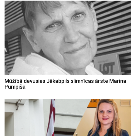
Mūžībā devusies Jēkabpils slimnīcas ārste Marina
Pumpiša