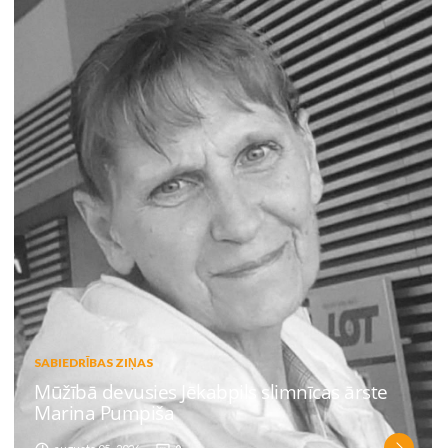
SABIEDRĪBAS ZIŅAS
Mūžībā devusies Jēkabpils slimnīcas ārste
Marina Pumpiša