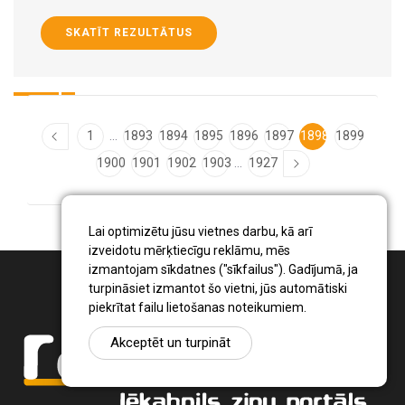
SKATĪT REZULTĀTUS
...
1
1893
1894
1895
1896
1897
1898
1899
...
1900
1901
1902
1903
1927
Lai optimizētu jūsu vietnes darbu, kā arī
izveidotu mērķtiecīgu reklāmu, mēs
izmantojam sīkdatnes ("sīkfailus"). Gadījumā, ja
turpināsiet izmantot šo vietni, jūs automātiski
piekrītat failu lietošanas noteikumiem.
Akceptēt un turpināt