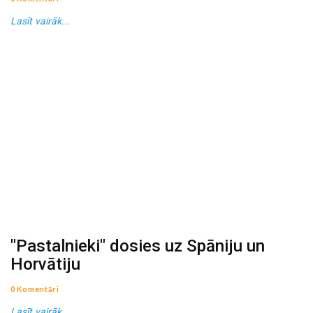
Lasīt vairāk...
"Pastalnieki" dosies uz Spāniju un
Horvātiju
0 Komentāri
Lasīt vairāk...