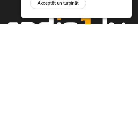
Akceptēt un turpināt
Ziņu portāls Radio1.lv ir informācija un diskusija par Jēkabpils
pilsētas un reģiona novadu aktualitātēm. Svarīgākie notikumi un
procesi Latvijā un pasaulē.
+371 22 320 220
zinas@radio1.lv
REDAKTORA IZVĒLE