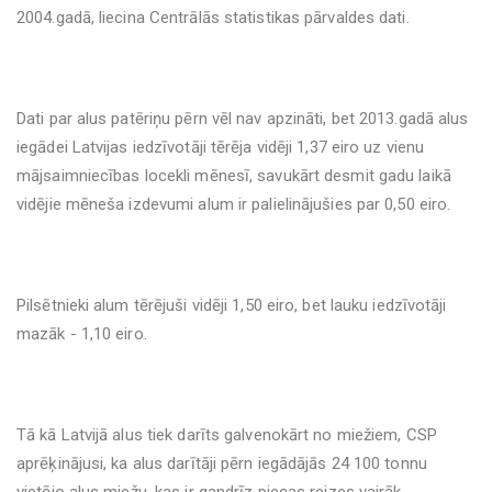
2004.gadā, liecina Centrālās statistikas pārvaldes dati.
Dati par alus patēriņu pērn vēl nav apzināti, bet 2013.gadā alus
iegādei Latvijas iedzīvotāji tērēja vidēji 1,37 eiro uz vienu
mājsaimniecības locekli mēnesī, savukārt desmit gadu laikā
vidējie mēneša izdevumi alum ir palielinājušies par 0,50 eiro.
Pilsētnieki alum tērējuši vidēji 1,50 eiro, bet lauku iedzīvotāji
mazāk - 1,10 eiro.
Tā kā Latvijā alus tiek darīts galvenokārt no miežiem, CSP
aprēķinājusi, ka alus darītāji pērn iegādājās 24 100 tonnu