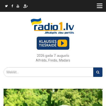
2026.gada 7. augusts
Alfrēds, Fredis, Madars