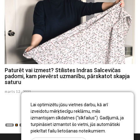
Paturēt vai izmest? Stilistes Indras Salcevičas
P
padomi, kam pievērst uzmanību, pārskatot skapja
c
saturu
se
marts 12 , 2021
Ig
pr
Lai optimizētu jūsu vietnes darbu, kā arī
...
izveidotu mērķtiecīgu reklāmu, mēs
izmantojam sīkdatnes ("sīkfailus"). Gadījumā, ja
turpināsiet izmantot šo vietni, jūs automātiski
piekrītat failu lietošanas noteikumiem.