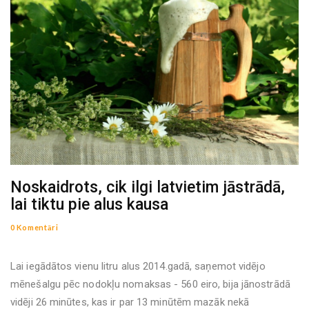
Noskaidrots, cik ilgi latvietim jāstrādā,
lai tiktu pie alus kausa
0 Komentāri
Lai iegādātos vienu litru alus 2014.gadā, saņemot vidējo
mēnešalgu pēc nodokļu nomaksas - 560 eiro, bija jānostrādā
vidēji 26 minūtes, kas ir par 13 minūtēm mazāk nekā