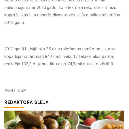
vietējo alus miežu, kas ir gandrīz piecas reizes vairāk
salīdzinājumā ar 2013.gadu. To ietekmēja rekordlielā miežu
kopraža, kas bija gandrīz divas reizes lielāka salīdzinājumā ar
2013.gadu.
2013.gadā Latvijā bija 25 alus ražošanas uzņēmumi, kuros
kopā bija nodarbināti 840 darbinieki. 17 lielākie alus darītāji
realizēja 132,2 miljonus litru alus 74,9 miljonu eiro vērtībā.
Avots: CSP
REDAKTORA SLEJA