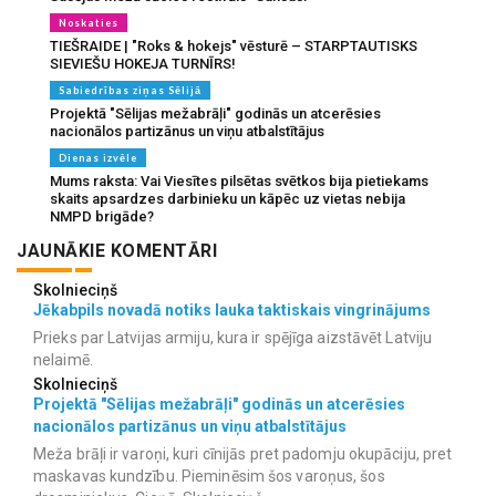
Noskaties
TIEŠRAIDE | "Roks & hokejs" vēsturē – STARPTAUTISKS
SIEVIEŠU HOKEJA TURNĪRS!
Sabiedrības ziņas Sēlijā
Projektā "Sēlijas mežabrāļi" godinās un atcerēsies
nacionālos partizānus un viņu atbalstītājus
Dienas izvēle
Mums raksta: Vai Viesītes pilsētas svētkos bija pietiekams
skaits apsardzes darbinieku un kāpēc uz vietas nebija
NMPD brigāde?
JAUNĀKIE KOMENTĀRI
Skolnieciņš
Jēkabpils novadā notiks lauka taktiskais vingrinājums
Prieks par Latvijas armiju, kura ir spējīga aizstāvēt Latviju
nelaimē.
Skolnieciņš
Projektā "Sēlijas mežabrāļi" godinās un atcerēsies
nacionālos partizānus un viņu atbalstītājus
Meža brāļi ir varoņi, kuri cīnijās pret padomju okupāciju, pret
maskavas kundzību. Pieminēsim šos varoņus, šos