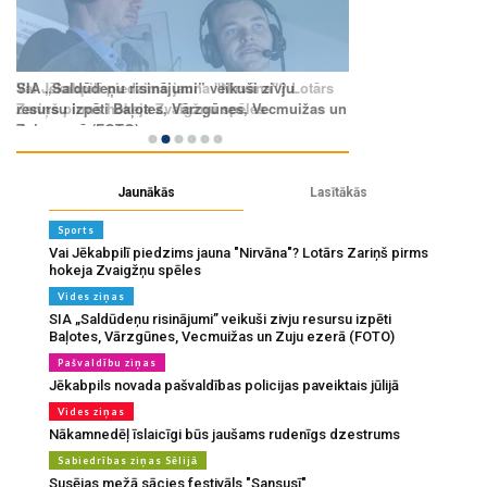
Jaunākās
Lasītākās
Sports
Vai Jēkabpilī piedzims jauna "Nirvāna"? Lotārs Zariņš pirms
hokeja Zvaigžņu spēles
Vides ziņas
SIA „Saldūdeņu risinājumi” veikuši zivju resursu izpēti
Baļotes, Vārzgūnes, Vecmuižas un Zuju ezerā (FOTO)
Pašvaldību ziņas
Jēkabpils novada pašvaldības policijas paveiktais jūlijā
Vides ziņas
Nākamnedēļ īslaicīgi būs jaušams rudenīgs dzestrums
Sabiedrības ziņas Sēlijā
Susējas mežā sācies festivāls "Sansusī"