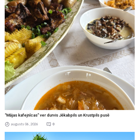
“Mājas kafejnīcas” ver durvis Jēkabpils un Krustpils pusē
augusts 06 , 2026
0