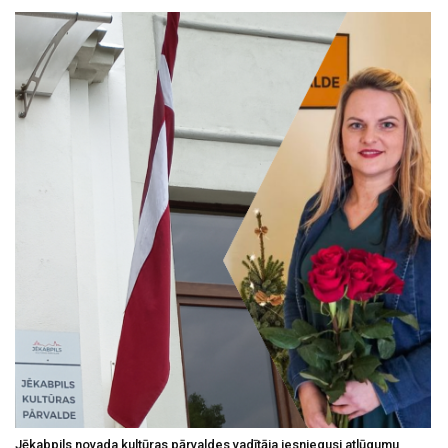
Jēkabpils novada kultūras pārvaldes vadītāja iesniegusi atlūgumu