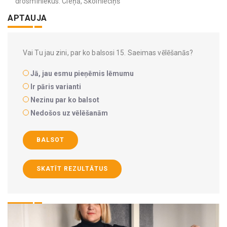
drosminiekus. Cieņā, Skolnieciņš
APTAUJA
Vai Tu jau zini, par ko balsosi 15. Saeimas vēlēšanās?
Jā, jau esmu pieņēmis lēmumu
Ir pāris varianti
Nezinu par ko balsot
Nedošos uz vēlēšanām
BALSOT
SKATĪT REZULTĀTUS