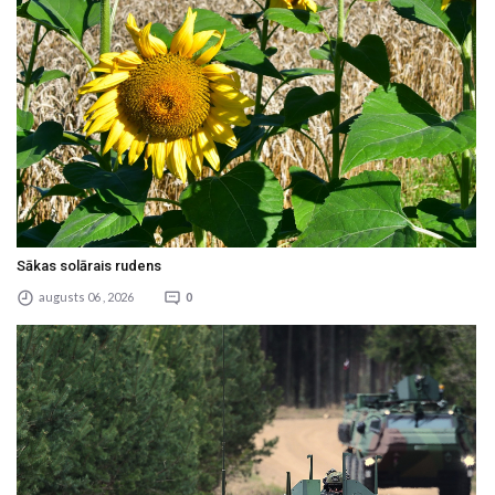
Sākas solārais rudens
augusts 06 , 2026
0