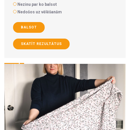
Nezinu par ko balsot
Nedošos uz vēlēšanām
BALSOT
SKATĪT REZULTĀTUS