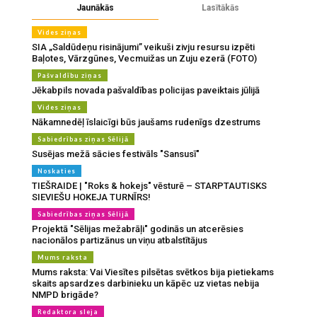
Jaunākās
Lasītākās
Vides ziņas
SIA „Saldūdeņu risinājumi” veikuši zivju resursu izpēti
Baļotes, Vārzgūnes, Vecmuižas un Zuju ezerā (FOTO)
Pašvaldību ziņas
Jēkabpils novada pašvaldības policijas paveiktais jūlijā
Vides ziņas
Nākamnedēļ īslaicīgi būs jaušams rudenīgs dzestrums
Sabiedrības ziņas Sēlijā
Susējas mežā sācies festivāls "Sansusī"
Noskaties
TIEŠRAIDE | "Roks & hokejs" vēsturē – STARPTAUTISKS
SIEVIEŠU HOKEJA TURNĪRS!
Sabiedrības ziņas Sēlijā
Projektā "Sēlijas mežabrāļi" godinās un atcerēsies
nacionālos partizānus un viņu atbalstītājus
Mums raksta
Mums raksta: Vai Viesītes pilsētas svētkos bija pietiekams
skaits apsardzes darbinieku un kāpēc uz vietas nebija
NMPD brigāde?
Redaktora sleja