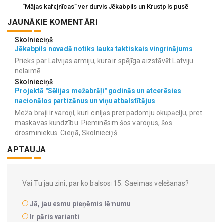
“Mājas kafejnīcas” ver durvis Jēkabpils un Krustpils pusē
JAUNĀKIE KOMENTĀRI
Skolnieciņš
Jēkabpils novadā notiks lauka taktiskais vingrinājums
Prieks par Latvijas armiju, kura ir spējīga aizstāvēt Latviju
nelaimē.
Skolnieciņš
Projektā "Sēlijas mežabrāļi" godinās un atcerēsies
nacionālos partizānus un viņu atbalstītājus
Meža brāļi ir varoņi, kuri cīnijās pret padomju okupāciju, pret
maskavas kundzību. Pieminēsim šos varoņus, šos
drosminiekus. Cieņā, Skolnieciņš
APTAUJA
Vai Tu jau zini, par ko balsosi 15. Saeimas vēlēšanās?
Jā, jau esmu pieņēmis lēmumu
Ir pāris varianti