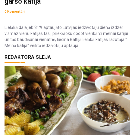
garšo kafija
0 Komentāri
Lielākā daļa jeb 81% aptaujāto Latvijas iedzīvotāju dienā izdzer
vismaz vienu kafijas tasi, priekšroku dodot vienkārši melnai kafijai
un tās baudīšanai vienatnē, liecina Baltijā lielākā kafijas ražotāja "
Melnā kafija" veiktā iedzīvotāju aptauja.
REDAKTORA SLEJA