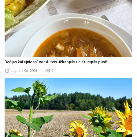
“Mājas kafejnīcas” ver durvis Jēkabpils un Krustpils pusē
augusts 06 , 2026
0