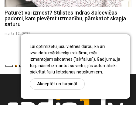
Paturēt vai izmest? Stilistes Indras Salcevičas
P
padomi, kam pievērst uzmanību, pārskatot skapja
c
saturu
se
marts 12 , 2021
Ig
pr
Lai optimizētu jūsu vietnes darbu, kā arī
...
izveidotu mērķtiecīgu reklāmu, mēs
izmantojam sīkdatnes ("sīkfailus"). Gadījumā, ja
turpināsiet izmantot šo vietni, jūs automātiski
piekrītat failu lietošanas noteikumiem.
Akceptēt un turpināt