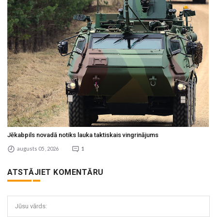
Jēkabpils novadā notiks lauka taktiskais vingrinājums
augusts 05 , 2026
1
ATSTĀJIET KOMENTĀRU
Jūsu vārds: