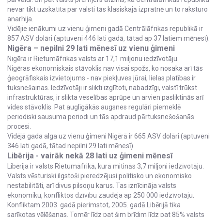
nevar tikt uzskatīta par valsti tās klasiskajā izpratnē un to raksturo
anarhija.
Vidējie ienākumi uz vienu ģimeni gadā Centrālāfrikas republikā ir
857 ASV dolāri (aptuveni 446 lati gadā, tātad ap 37 latiem mēnesī).
Nigēra – nepilni 29 lati mēnesī uz vienu ģimeni
Nigēra ir Rietumāfrikas valsts ar 17,1 miljonu iedzīvotāju.
Nigēras ekonomiskais stāvoklis nav visai spožs, ko nosaka arī tās
ģeogrāfiskais izvietojums - nav piekļuves jūrai, lielas platības ir
tuksnešainas. Iedzīvotāji ir slikti izglītoti, nabadzīgi, valstī trūkst
infrastruktūras, ir slikta veselības aprūpe un arvien pasliktinās arī
vides stāvoklis. Pat auglīgākās augsnes regulāri piemeklē
periodiski sausuma periodi un tās apdraud pārtuksnešošanās
procesi.
Vidējā gada alga uz vienu ģimeni Nigērā ir 665 ASV dolāri (aptuveni
346 lati gadā, tātad nepilni 29 lati mēnesī).
Libērija - vairāk nekā 28 lati uz ģimeni mēnesī
Libērija ir valsts Rietumāfrikā, kurā mitinās 3,7 miljoni iedzīvotāju.
Valsts vēsturiski ilgstoši pieredzējusi politisko un ekonomisko
nestabilitāti, arī divus pilsoņu karus. Tas iznīcināja valsts
ekonomiku, konfliktos dzīvību zaudēja ap 250 000 iedzīvotāju.
Konfliktam 2003. gadā pierimstot, 2005. gadā Libērijā tika
sarīkotas vēlēšanas. Tomēr līdz pat šim brīdim līdz pat 85% valsts