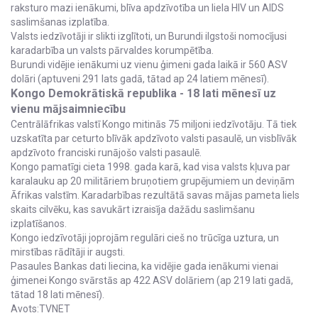
raksturo mazi ienākumi, blīva apdzīvotība un liela HIV un AIDS
saslimšanas izplatība.
Valsts iedzīvotāji ir slikti izglītoti, un Burundi ilgstoši nomocījusi
karadarbība un valsts pārvaldes korumpētība.
Burundi vidējie ienākumi uz vienu ģimeni gada laikā ir 560 ASV
dolāri (aptuveni 291 lats gadā, tātad ap 24 latiem mēnesī).
Kongo Demokrātiskā republika - 18 lati mēnesī uz
vienu mājsaimniecību
Centrālāfrikas valstī Kongo mitinās 75 miljoni iedzīvotāju. Tā tiek
uzskatīta par ceturto blīvāk apdzīvoto valsti pasaulē, un visblīvāk
apdzīvoto franciski runājošo valsti pasaulē.
Kongo pamatīgi cieta 1998. gada karā, kad visa valsts kļuva par
karalauku ap 20 militāriem bruņotiem grupējumiem un deviņām
Āfrikas valstīm. Karadarbības rezultātā savas mājas pameta liels
skaits cilvēku, kas savukārt izraisīja dažādu saslimšanu
izplatīšanos.
Kongo iedzīvotāji joprojām regulāri cieš no trūcīga uztura, un
mirstības rādītāji ir augsti.
Pasaules Bankas dati liecina, ka vidējie gada ienākumi vienai
ģimenei Kongo svārstās ap 422 ASV dolāriem (ap 219 lati gadā,
tātad 18 lati mēnesī).
Avots:TVNET