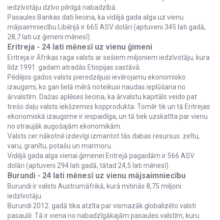
iedzīvotāju dzīvo pilnīgā nabadzībā.
Pasaules Bankas dati liecina, ka vidējā gada alga uz vienu
mājsaimniecību Libērijā ir 665 ASV dolāri (aptuveni 345 lati gadā,
28,7 lati uz ģimeni mēnesī).
Eritreja - 24 lati mēnesī uz vienu ģimeni
Eritreja ir Āfrikas raga valsts ar sešiem miljoniem iedzīvotāju, kura
līdz 1991. gadam atradās Etiopijas sastāvā.
Pēdējos gados valsts pieredzējusi ievērojamu ekonomisko
izaugsmi, ko gan lielā mērā noteikusi naudas ieplūšana no
ārvalstīm. Dažas aplēses liecina, ka ārvalstu kapitāls veido pat
trešo daļu valsts iekšzemes kopprodukta. Tomēr tik un tā Eritrejas
ekonomiskā izaugsme ir iespaidīga, un tā tiek uzskatīta par vienu
no straujāk augošajām ekonomikām.
Valsts cer nākotnē izdevīgi izmantot tās dabas resursus: zeltu,
varu, granītu, potašu un marmoru.
Vidējā gada alga vienai ģimenei Eritrejā pagaidām ir 566 ASV
dolāri (aptuveni 294 lati gadā, tātad 24,5 lati mēnesī).
Burundi - 24 lati mēnesī uz vienu mājsaimniecību
Burundi ir valsts Austrumāfrikā, kurā mitinās 8,75 miljoni
iedzīvotāju.
Burundi 2012. gadā tika atzīta par vismazāk globalizēto valsti
pasaulē. Tā ir viena no nabadzīgākajām pasaules valstīm, kuru