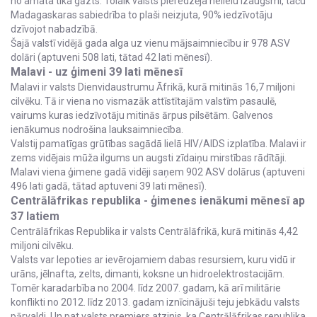
no amata tika gāzts. Tolaik valsts pieredzēja nelielu izaugsmi, taču
Madagaskaras sabiedrība to plaši neizjuta, 90% iedzīvotāju
dzīvojot nabadzībā.
Šajā valstī vidējā gada alga uz vienu mājsaimniecību ir 978 ASV
dolāri (aptuveni 508 lati, tātad 42 lati mēnesī).
Malavi - uz ģimeni 39 lati mēnesī
Malavi ir valsts Dienvidaustrumu Āfrikā, kurā mitinās 16,7 miljoni
cilvēku. Tā ir viena no vismazāk attīstītajām valstīm pasaulē,
vairums kuras iedzīvotāju mitinās ārpus pilsētām. Galvenos
ienākumus nodrošina lauksaimniecība.
Valstij pamatīgas grūtības sagādā lielā HIV/AIDS izplatība. Malavi ir
zems vidējais mūža ilgums un augsti zīdaiņu mirstības rādītāji.
Malavi viena ģimene gadā vidēji saņem 902 ASV dolārus (aptuveni
496 lati gadā, tātad aptuveni 39 lati mēnesī).
Centrālāfrikas republika - ģimenes ienākumi mēnesī ap
37 latiem
Centrālāfrikas Republika ir valsts Centrālāfrikā, kurā mitinās 4,42
miljoni cilvēku.
Valsts var lepoties ar ievērojamiem dabas resursiem, kuru vidū ir
urāns, jēlnafta, zelts, dimanti, koksne un hidroelektrostacijām.
Tomēr karadarbība no 2004. līdz 2007. gadam, kā arī militārie
konflikti no 2012. līdz 2013. gadam iznīcinājuši teju jebkādu valsts
pārvaldi. Un pat valsts premjers atzinis, ka Centrālāfrikas republika