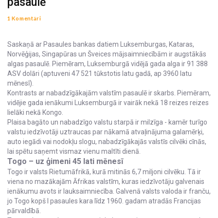
pasaulē
1 Komentāri
Saskaņā ar Pasaules bankas datiem Luksemburgas, Kataras,
Norvēģijas, Singapūras un Šveices mājsaimniecībām ir augstākās
algas pasaulē. Piemēram, Luksemburgā vidējā gada alga ir 91 388
ASV dolāri (aptuveni 47 521 tūkstotis latu gadā, ap 3960 latu
mēnesī).
Kontrasts ar nabadzīgākajām valstīm pasaulē ir skarbs. Piemēram,
vidējie gada ienākumi Luksemburgā ir vairāk nekā 18 reizes reizes
lielāki nekā Kongo.
Plaisa bagāto un nabadzīgo valstu starpā ir milzīga - kamēr turīgo
valstu iedzīvotāji uztraucas par nākamā atvaļinājuma galamērķi,
auto iegādi vai nodokļu slogu, nabadzīgākajās valstīs cilvēki cīnās,
lai spētu saņemt vismaz vienu maltīti dienā.
Togo – uz ģimeni 45 lati mēnesī
Togo ir valsts Rietumāfrikā, kurā mitinās 6,7 miljoni cilvēku. Tā ir
viena no mazākajām Āfrikas valstīm, kuras iedzīvotāju galvenais
ienākumu avots ir lauksaimniecība. Galvenā valsts valoda ir franču,
jo Togo kopš I pasaules kara līdz 1960. gadam atradās Francijas
pārvaldībā.