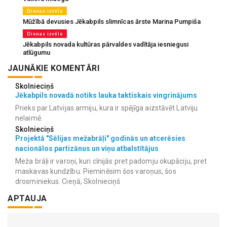
Dienas izvēle
Mūžībā devusies Jēkabpils slimnīcas ārste Marina Pumpiša
Dienas izvēle
Jēkabpils novada kultūras pārvaldes vadītāja iesniegusi
atlūgumu
JAUNĀKIE KOMENTĀRI
Skolnieciņš
Jēkabpils novadā notiks lauka taktiskais vingrinājums
Prieks par Latvijas armiju, kura ir spējīga aizstāvēt Latviju
nelaimē.
Skolnieciņš
Projektā "Sēlijas mežabrāļi" godinās un atcerēsies
nacionālos partizānus un viņu atbalstītājus
Meža brāļi ir varoņi, kuri cīnijās pret padomju okupāciju, pret
maskavas kundzību. Pieminēsim šos varoņus, šos
drosminiekus. Cieņā, Skolnieciņš
APTAUJA