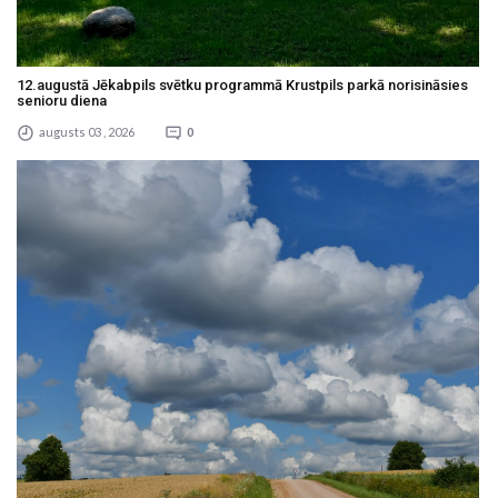
12.augustā Jēkabpils svētku programmā Krustpils parkā norisināsies
senioru diena
augusts 03 , 2026
0