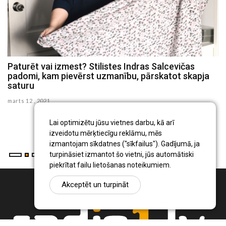
Paturēt vai izmest? Stilistes Indras Salcevičas
P
padomi, kam pievērst uzmanību, pārskatot skapja
c
saturu
se
marts 12 , 2021
Ig
pr
Lai optimizētu jūsu vietnes darbu, kā arī
...
izveidotu mērķtiecīgu reklāmu, mēs
izmantojam sīkdatnes ("sīkfailus"). Gadījumā, ja
turpināsiet izmantot šo vietni, jūs automātiski
piekrītat failu lietošanas noteikumiem.
Akceptēt un turpināt