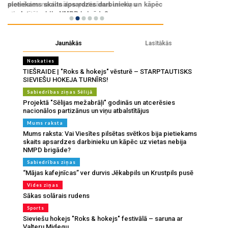
Jaunākās
Lasītākās
Noskaties
TIEŠRAIDE | "Roks & hokejs" vēsturē – STARPTAUTISKS
SIEVIEŠU HOKEJA TURNĪRS!
Sabiedrības ziņas Sēlijā
Projektā "Sēlijas mežabrāļi" godinās un atcerēsies
nacionālos partizānus un viņu atbalstītājus
Mums raksta
Mums raksta: Vai Viesītes pilsētas svētkos bija pietiekams
skaits apsardzes darbinieku un kāpēc uz vietas nebija
NMPD brigāde?
Sabiedrības ziņas
“Mājas kafejnīcas” ver durvis Jēkabpils un Krustpils pusē
Vides ziņas
Sākas solārais rudens
Sports
Sieviešu hokejs "Roks & hokejs" festivālā – saruna ar
Valteru Midegu