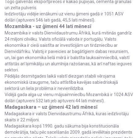
Togo galvenās eksportpreces ir kakao pupiņas, cementa granulas
un zelta pulveris.
Iedzīvotāju vidējie ienākumi uz vienu ģimeni gadā ir 1051 ASV
dolāri (aptuveni 546 lati gadā, 45,5 lati mēnesī).
Mozambika - uz ģimeni 44 lati mēnesī
Mozambika ir valsts Dienvidaustrumu Āfrikā, kurā mitinās gandrīz
24 miljoni cilvēku. Valsts oficiālā valoda ir portugāļu. Valsts
ekonomika ir cieši saistīta ar investīcijām un tirdzniecību ar
Dienvidāfriku. Valstij ir paveicies ar bagātīgiem dabas resursiem,
un, lai gan ekonomika lielā mērā ir balstīta lauksaimniecībā, valstī
attīstās arī ķimikāliju un alumīnija ražošanas, kā arī naftas ieguves
sektori.
Pēdējās desmitgades laikā valstī diezgan stabili vērojama
ekonomiskā izaugsme, taču attīstība kavējas sabiedriskajā
sektorā un liela problēma ir nevienlīdzība.
Vidējā gada alga uz vienu mājsaimniecību Mozambikā ir 1024 ASV
dolāri (aptuveni 532 lati jeb aptuveni 44 lati mēnesī).
Madagaskara – uz ģimeni 42 lati mēnesī
Madagaskara ir valsts Dienvidaustrumu Āfrikā, kuras iedzīvotāju
skaits ir 22 miljoni.
Madagaskara kopš 1990. gadu sākuma bija konstitucionāla
demokrātija, taču pēc sacelšanās 2009. gadā ievēlētais prezidents