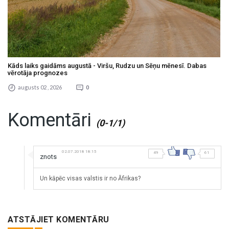
Kāds laiks gaidāms augustā - Viršu, Rudzu un Sēņu mēnesī. Dabas
vērotāja prognozes
augusts 02 , 2026
0
Komentāri
(0-1/1)
02.07.2018 18:15
49
61
znots
Un kāpēc visas valstis ir no Āfrikas?
ATSTĀJIET KOMENTĀRU