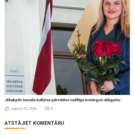
Jēkabpils novada kultūras pārvaldes vadītāja iesniegusi atlūgumu
augusts 05 , 2026
0
ATSTĀJIET KOMENTĀRU