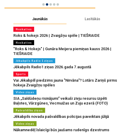
Jaunākās
Lasītākās
Noskaties
Roks & hokejs 2026 | Zvaigžņu spēle | TIEŠRAIDE
Noskaties
"Roks & Hokejs" | Gunāra Meijera piemiņas kauss 2026 |
TIEŠRAIDE
Jēkabpils Radio 1 ziņas
Jēkabpils Radio1 ziņas 2026.gada 7.augustā
Sports
Vai Jēkabpilī piedzims jauna "Nirvāna"? Lotārs Zariņš pirms
hokeja Zvaigžņu spēles
Vides ziņas
SIA „Saldūdeņu risinājumi” veikuši zivju resursu izpēti
Baļotes, Vārzgūnes, Vecmuižas un Zuju ezerā (FOTO)
Pašvaldību ziņas
Jēkabpils novada pašvaldības policijas paveiktais jūlijā
Vides ziņas
Nākamnedēļ īslaicīgi būs jaušams rudenīgs dzestrums