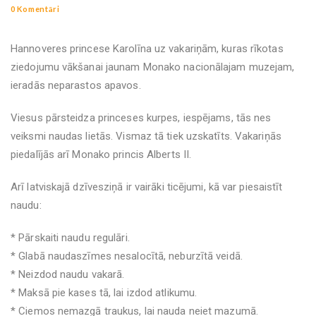
0 Komentāri
Hannoveres princese Karolīna uz vakariņām, kuras rīkotas
ziedojumu vākšanai jaunam Monako nacionālajam muzejam,
ieradās neparastos apavos.
Viesus pārsteidza princeses kurpes, iespējams, tās nes
veiksmi naudas lietās. Vismaz tā tiek uzskatīts. Vakariņās
piedalījās arī Monako princis Alberts II.
Arī latviskajā dzīvesziņā ir vairāki ticējumi, kā var piesaistīt
naudu:
* Pārskaiti naudu regulāri.
* Glabā naudaszīmes nesalocītā, neburzītā veidā.
* Neizdod naudu vakarā.
* Maksā pie kases tā, lai izdod atlikumu.
* Ciemos nemazgā traukus, lai nauda neiet mazumā.