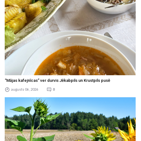
“Mājas kafejnīcas” ver durvis Jēkabpils un Krustpils pusē
augusts 06 , 2026
0