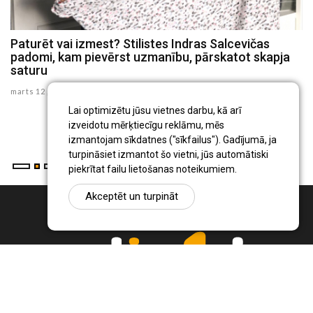
Paturēt vai izmest? Stilistes Indras Salcevičas
P
padomi, kam pievērst uzmanību, pārskatot skapja
c
saturu
se
marts 12 , 2021
Ig
Lai optimizētu jūsu vietnes darbu, kā arī
pr
izveidotu mērķtiecīgu reklāmu, mēs
...
izmantojam sīkdatnes ("sīkfailus"). Gadījumā, ja
turpināsiet izmantot šo vietni, jūs automātiski
piekrītat failu lietošanas noteikumiem.
Akceptēt un turpināt