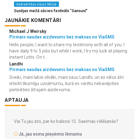
Sabiedrības ziņas Sēlijā
Susējas mežā sācies festivāls "Sansusī"
JAUNĀKIE KOMENTĀRI
Michael J Weirsky
Pirmais naudas aizdevums bez maksas no ViaSMS
Hello people, I want to share my testimony with all of you. I
have daily 9 to 5 jobs but while I work, I try my luck at playing
instant Lotto. On t...
Landhi
Pirmais naudas aizdevums bez maksas no ViaSMS
Sveiki, mani labie cilvēki, mani sauc Landhi, un es vēlos ātri
ieteikt likumīgu uzņēmumu, kurā es varētu nekavējoties
pieteikties ātrajam aizdevuma...
APTAUJA
Vai Tu jau zini, par ko balsosi 15. Saeimas vēlēšanās?
Jā, jau esmu pieņēmis lēmumu