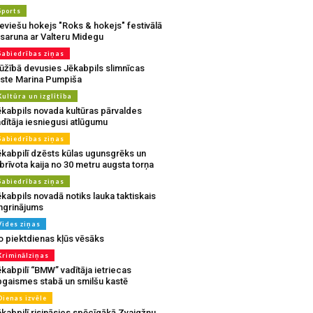
Sports
eviešu hokejs "Roks & hokejs" festivālā
 saruna ar Valteru Midegu
Sabiedrības ziņas
ūžībā devusies Jēkabpils slimnīcas
rste Marina Pumpiša
Kultūra un izglītība
ēkabpils novada kultūras pārvaldes
dītāja iesniegusi atlūgumu
Sabiedrības ziņas
ēkabpilī dzēsts kūlas ugunsgrēks un
brīvota kaija no 30 metru augsta torņa
Sabiedrības ziņas
kabpils novadā notiks lauka taktiskais
ingrinājums
Vides ziņas
o piektdienas kļūs vēsāks
Kriminālziņas
kabpilī “BMW” vadītāja ietriecas
pgaismes stabā un smilšu kastē
Dienas izvēle
ēkabpilī risināsies spēcīgākā Zvaigžņu