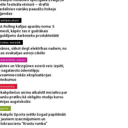
ēle festivāla vēsturē – draftā
iedalīsies vairāku paaudžu hokeja
eģendas
Reklāmraksti
A Rolling kafijas aparātu noma: 5
mesli, kāpēc tas ir gudrākais
guldījums darbinieku produktivitātē
Līvānu novadā
vānos, sākot degt elektrības vadiem, no
as evakuējas astoņi cilvēki
Pašvaldību ziņas
aļotes un Vārzgūnes ezerā veic izpēti,
i sagatavotu ūdenstilpju
ivsaimnieciskās ekspluatācijas
oteikumus
Ekonomika
kabpiliešus aicina atbalstīt iniciatīvu par
nanšu pratību kā obligātu studiju kursu
tvijas augstskolās
Sports
kabpils Sporta svētki šogad papildināti
r jauniem izaicinājumiem un
elobraucienu “Krastu rumba”