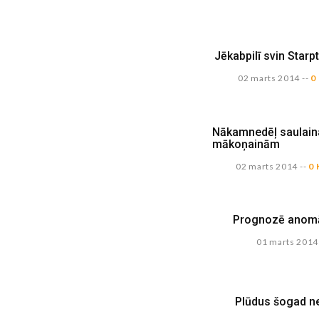
Jēkabpilī svin Star
02 marts 2014
--
0
Nākamnedēļ saulaina
mākoņainām
02 marts 2014
--
0 
Prognozē anomāl
01 marts 2014
Plūdus šogad n