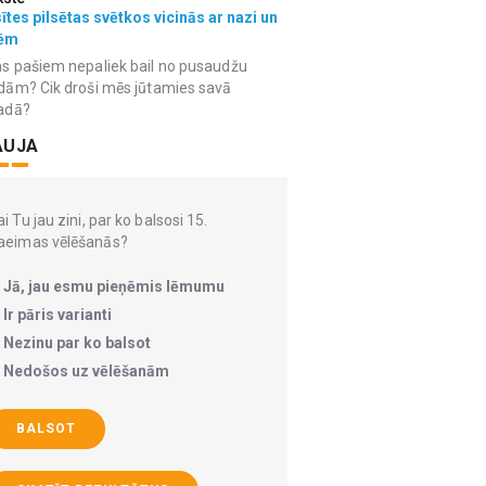
ītes pilsētas svētkos vicinās ar nazi un
ēm
s pašiem nepaliek bail no pusaudžu
dām? Cik droši mēs jūtamies savā
adā?
AUJA
i Tu jau zini, par ko balsosi 15.
aeimas vēlēšanās?
Jā, jau esmu pieņēmis lēmumu
Ir pāris varianti
Nezinu par ko balsot
Nedošos uz vēlēšanām
BALSOT