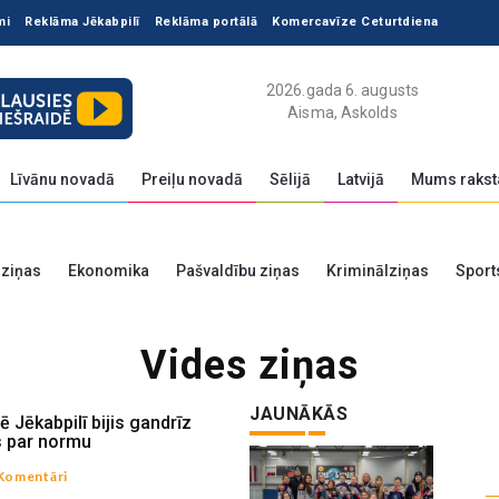
mi
Reklāma Jēkabpilī
Reklāma portālā
Komercavīze Ceturtdiena
2026.gada 6. augusts
Aisma, Askolds
Līvānu novadā
Preiļu novadā
Sēlijā
Latvijā
Mums rakst
 ziņas
Ekonomika
Pašvaldību ziņas
Kriminālziņas
Sport
Vides ziņas
JAUNĀKĀS
 Jēkabpilī bijis gandrīz
s par normu
Komentāri