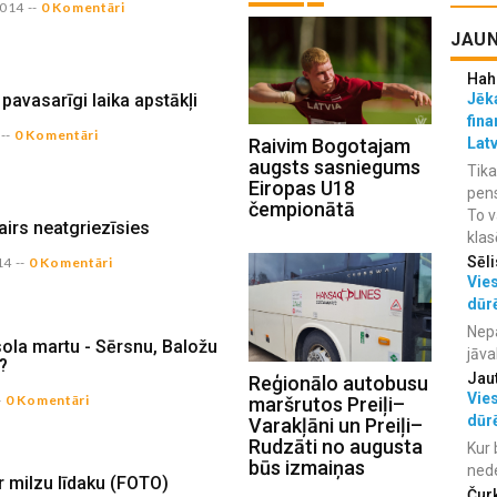
2014
--
0 Komentāri
JAUN
Hah
pavasarīgi laika apstākļi
Jēka
fina
--
0 Komentāri
Lat
Raivim Bogotajam
augsts sasniegums
Tika
Eiropas U18
pens
čempionātā
To v
irs neatgriezīsies
klas
Sēli
14
--
0 Komentāri
Vies
dūr
Nepa
sola martu - Sērsnu, Baložu
jāva
?
Jau
Reģionālo autobusu
Vies
-
0 Komentāri
maršrutos Preiļi–
dūr
Varakļāni un Preiļi–
Rudzāti no augusta
Kur 
būs izmaiņas
ned
r milzu līdaku (FOTO)
Čur