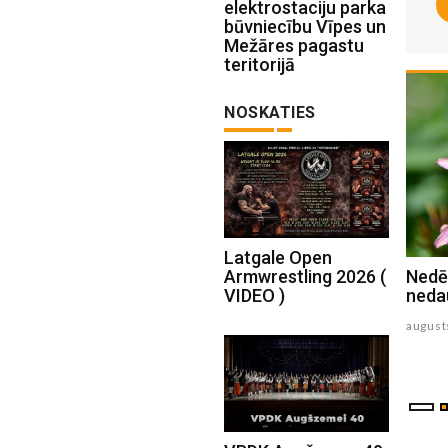
elektrostaciju parka
būvniecību Vīpes un
Mežāres pagastu
teritorijā
NOSKATIES
Latgale Open
Armwrestling 2026 (
No piektdienas kļūs vēsāks
Nedēļ
VIDEO )
neda
augusts 05 , 2026
august