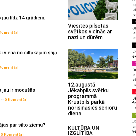
sp
p
l
 jau līdz 14 grādiem,
Viesītes pilsētas
SI
svētkos vicinās ar
Komentāri
ie
nazi un dūrēm
ie
Lī
si viena no siltākajām šajā
ēk
Komentāri
B
la
z
12.augustā
n
Jēkabpils svētku
 jau ir modušās
programmā
Jē
4
--
0 Komentāri
Krustpils parkā
fi
norisināsies senioru
La
diena
Jē
ājas par silto ziemu?
a
KULTŪRA UN
v
IZGLĪTĪBA
0 Komentāri