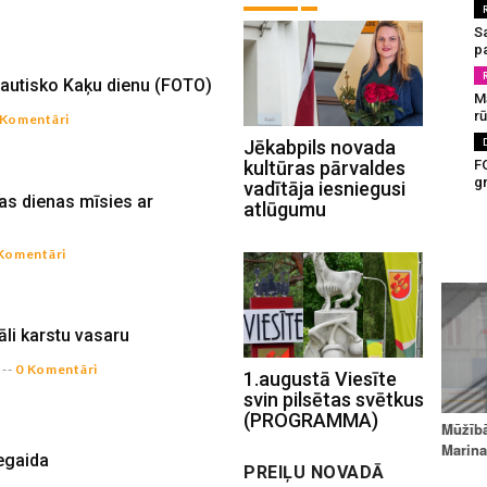
S
pa
ptautisko Kaķu dienu (FOTO)
M
rū
 Komentāri
Jēkabpils novada
kultūras pārvaldes
F
g
vadītāja iesniegusi
s dienas mīsies ar
atlūgumu
Komentāri
i karstu vasaru
--
0 Komentāri
1.augustā Viesīte
svin pilsētas svētkus
(PROGRAMMA)
egaida
PREIĻU NOVADĀ