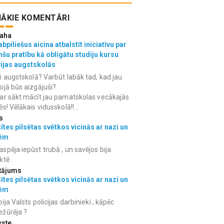
ĀKIE KOMENTĀRI
aha
bpiliešus aicina atbalstīt iniciatīvu par
nšu pratību kā obligātu studiju kursu
vijas augstskolās
i augstskolā? Varbūt labāk tad, kad jau
ijā būs aizgājuši?
ar sākt mācīt jau pamatskolas vecākajās
ēs! Vēlākais vidusskolā!!...
s
ītes pilsētas svētkos vicinās ar nazi un
ēm
spēja iepūst trubā , un savējos bija
ktē .
tājums
ītes pilsētas svētkos vicinās ar nazi un
ēm
bija Valsts policijas darbinieki , kāpēc
ežūrēja ?
kste