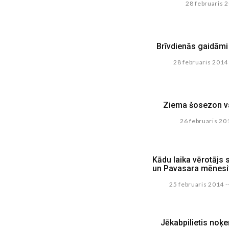
28 februaris 
Brīvdienās gaidāmi 
28 februaris 2014
Ziema šosezon va
26 februaris 20
Kādu laika vērotājs 
un Pavasara mēnesi
25 februaris 2014
-
Jēkabpilietis noķe