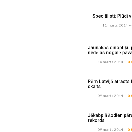
Speciālisti: Plūdi v
11 marts 2014
--
Jaunākās sinoptiķu 
nedēļas nogalē pav
10 marts 2014
--
0 
Pērn Latvijā atrasts 
skaits
09 marts 2014
--
0 
Jēkabpilī šodien pā
rekords
09 marts 2014
--
0 