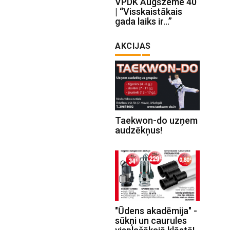
VPDK Augšzeme 40
| “Visskaistākais
gada laiks ir…”
AKCIJAS
Taekwon-do uzņem
audzēkņus!
"Ūdens akadēmija" -
sūkņi un caurules