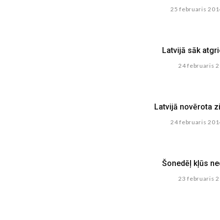
25 februaris 201
Latvijā sāk atgr
24 februaris 
Latvijā novērota 
24 februaris 201
Šonedēļ kļūs n
23 februaris 