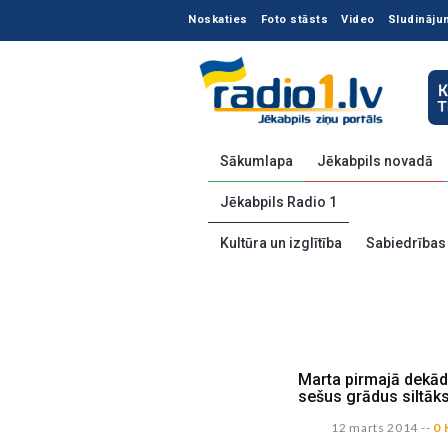
Noskaties
Foto stāsts
Video
Sludināju
Sākumlapa
Jēkabpils novadā
Jēkabpils Radio 1
Kultūra un izglītība
Sabiedrības
Marta pirmajā dekādē
sešus grādus siltāk
12 marts 2014
--
0 