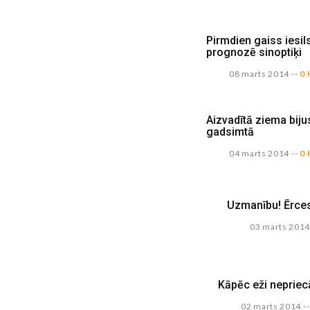
Pirmdien gaiss iesils
prognozē sinoptiķi
08 marts 2014
--
0 
Aizvadītā ziema biju
gadsimtā
04 marts 2014
--
0 
Uzmanību! Ērces
03 marts 201
Kāpēc eži nepriec
02 marts 2014
--