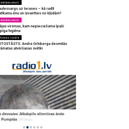
Reklāmraksti
aulessargs uz terases – kā radīt
tīkamu ēnu un izvairīties no kļūdām?
Reklāmraksti
ājas virsmas, kam nepieciešama īpaši
pīga higiēna
Dienas izvēle
OTOSTĀSTS: Andra Grīnberga desmitās
rāmatas atvēršanas svētki