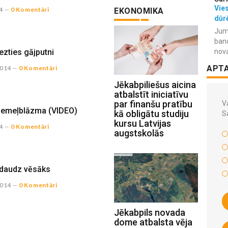
Vies
4
--
0 Komentāri
EKONOMIKA
dūr
Jum
ban
iezties gājputni
nov
APT
2014
--
0 Komentāri
Jēkabpiliešus aicina
atbalstīt iniciatīvu
par finanšu pratību
Va
ziemeļblāzma (VIDEO)
kā obligātu studiju
S
kursu Latvijas
4
--
0 Komentāri
augstskolās
edaudz vēsāks
2014
--
0 Komentāri
Jēkabpils novada
dome atbalsta vēja