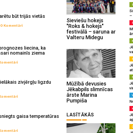
Si
arētu būt trijās vietās
–
Sieviešu hokejs
"Roks & hokejs"
0 Komentāri
M
festivālā – saruna ar
ā
Valteru Midegu
J
prognozes liecina, ka
va
asari nomainīs ziema
Komentāri
J
at
lielākais zivjērgļu ligzdu
Mūžībā devusies
Jē
v
Jēkabpils slimnīcas
ārste Marina
Komentāri
Pumpiša
N
LASĪTĀKĀS
Jē
rsniegts gaisa temperatūras
a
Komentāri
J