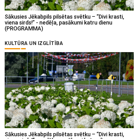
Sākusies Jēkabpils pilsētas svētku – “Divi krasti,
viena sirds!” - nedēļa, pasākumi katru dienu
(PROGRAMMA)
KULTŪRA UN IZGLĪTĪBA
Sākusies Jēkabpils pilsētas svētku – “Divi krasti,