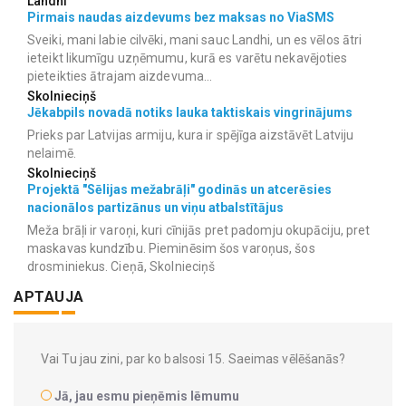
Landhi
Pirmais naudas aizdevums bez maksas no ViaSMS
Sveiki, mani labie cilvēki, mani sauc Landhi, un es vēlos ātri
ieteikt likumīgu uzņēmumu, kurā es varētu nekavējoties
pieteikties ātrajam aizdevuma...
Skolnieciņš
Jēkabpils novadā notiks lauka taktiskais vingrinājums
Prieks par Latvijas armiju, kura ir spējīga aizstāvēt Latviju
nelaimē.
Skolnieciņš
Projektā "Sēlijas mežabrāļi" godinās un atcerēsies
nacionālos partizānus un viņu atbalstītājus
Meža brāļi ir varoņi, kuri cīnijās pret padomju okupāciju, pret
maskavas kundzību. Pieminēsim šos varoņus, šos
drosminiekus. Cieņā, Skolnieciņš
APTAUJA
Vai Tu jau zini, par ko balsosi 15. Saeimas vēlēšanās?
Jā, jau esmu pieņēmis lēmumu