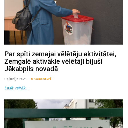
Par spīti zemajai vēlētāju aktivitātei,
Zemgalē aktīvākie vēlētāji bijuši
Jēkabpils novadā
05 junijs 2021
--
0 Komentāri
Lasīt vairāk...