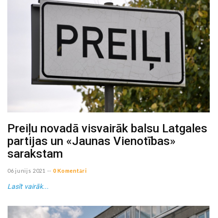
Preiļu novadā visvairāk balsu Latgales
partijas un «Jaunas Vienotības»
sarakstam
06 junijs 2021
--
0 Komentāri
Lasīt vairāk...