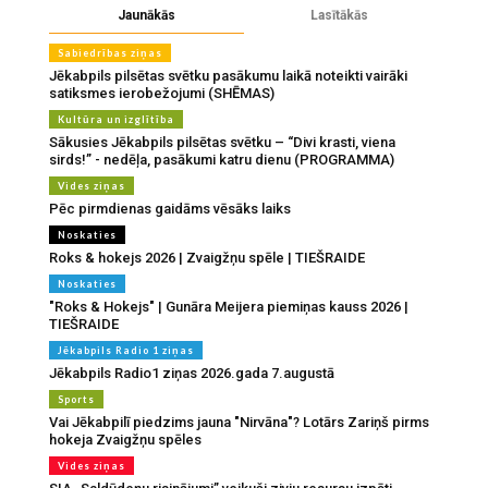
Jaunākās
Lasītākās
Sabiedrības ziņas
Jēkabpils pilsētas svētku pasākumu laikā noteikti vairāki
satiksmes ierobežojumi (SHĒMAS)
Kultūra un izglītība
Sākusies Jēkabpils pilsētas svētku – “Divi krasti, viena
sirds!” - nedēļa, pasākumi katru dienu (PROGRAMMA)
Vides ziņas
Pēc pirmdienas gaidāms vēsāks laiks
Noskaties
Roks & hokejs 2026 | Zvaigžņu spēle | TIEŠRAIDE
Noskaties
"Roks & Hokejs" | Gunāra Meijera piemiņas kauss 2026 |
TIEŠRAIDE
Jēkabpils Radio 1 ziņas
Jēkabpils Radio1 ziņas 2026.gada 7.augustā
Sports
Vai Jēkabpilī piedzims jauna "Nirvāna"? Lotārs Zariņš pirms
hokeja Zvaigžņu spēles
Vides ziņas