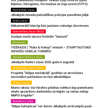
SIA „Saldūdeņu risinājumi” veikuši zivju resursu izpēti
Baļotes, Vārzgūnes, Vecmuižas un Zuju ezerā (FOTO)
Pašvaldību ziņas
Jēkabpils novada pašvaldības policijas paveiktais jūlijā
Vides ziņas
Nākamnedēļ īslaicīgi būs jaušams rudenīgs dzestrums
Sabiedrības ziņas Sēlijā
Susējas mežā sācies festivāls "Sansusī"
Noskaties
TIEŠRAIDE | "Roks & hokejs" vēsturē – STARPTAUTISKS
SIEVIEŠU HOKEJA TURNĪRS!
Jēkabpils Radio 1 ziņas
Jēkabpils Radio1 ziņas 2026.gada 6.augustā
Sabiedrības ziņas Sēlijā
Projektā "Sēlijas mežabrāļi" godinās un atcerēsies
nacionālos partizānus un viņu atbalstītājus
Dienas izvēle
Mums raksta: Vai Viesītes pilsētas svētkos bija pietiekams
skaits apsardzes darbinieku un kāpēc uz vietas nebija
NMPD brigāde?
Redaktora sleja
“Mājas kafejnīcas” ver durvis Jēkabpils un Krustpils pusē