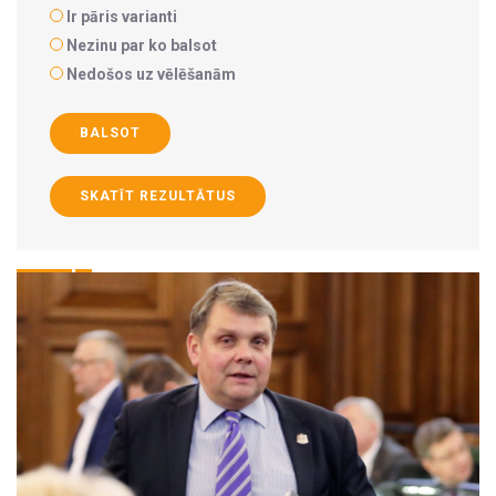
Ir pāris varianti
Nezinu par ko balsot
Nedošos uz vēlēšanām
BALSOT
SKATĪT REZULTĀTUS