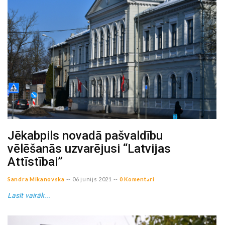
Jēkabpils novadā pašvaldību
vēlēšanās uzvarējusi “Latvijas
Attīstībai”
Sandra Mikanovska
--
06 junijs 2021
--
0 Komentāri
Lasīt vairāk...