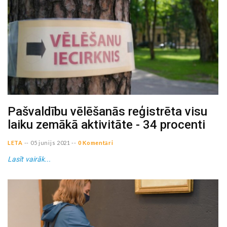
Pašvaldību vēlēšanās reģistrēta visu
laiku zemākā aktivitāte - 34 procenti
LETA
--
05 junijs 2021
--
0 Komentāri
Lasīt vairāk...