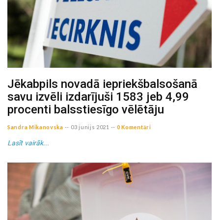
Jēkabpils novadā iepriekšbalsošanā
savu izvēli izdarījuši 1583 jeb 4,99
procenti balsstiesīgo vēlētāju
Sandra Mikanovska
--
03 junijs 2021
--
0 Komentāri
Lasīt vairāk...