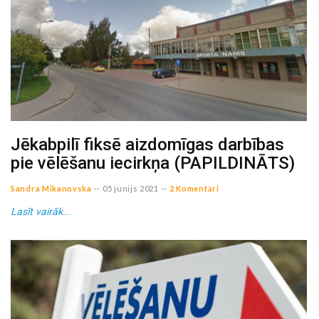
Jēkabpilī fiksē aizdomīgas darbības
pie vēlēšanu iecirkņa (PAPILDINĀTS)
Sandra Mikanovska
--
05 junijs 2021
--
2 Komentāri
Lasīt vairāk...