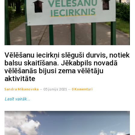
Vēlēšanu iecirkņi slēguši durvis, notiek
balsu skaitīšana. Jēkabpils novadā
vēlēšanās bijusi zema vēlētāju
aktivitāte
Sandra Mikanovska
--
05 junijs 2021
--
0 Komentāri
Lasīt vairāk...