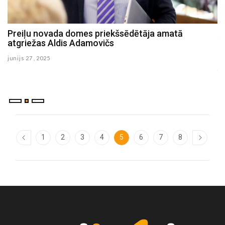
Preiļu novada domes priekšsēdētāja amatā
A
atgriežas Aldis Adamovičs
a
-
junijs 27 , 2025
ju
1
2
3
4
5
6
7
8