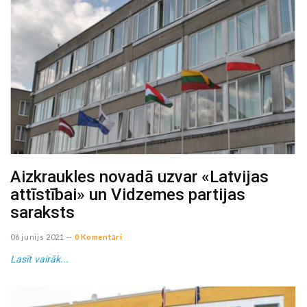
Aizkraukles novadā uzvar «Latvijas
attīstībai» un Vidzemes partijas
saraksts
06 junijs 2021
--
0 Komentāri
Lasīt vairāk...