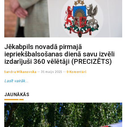
Jēkabpils novadā pirmajā
iepriekšbalsošanas dienā savu izvēli
izdarījuši 360 vēlētāji (PRECIZĒTS)
Sandra Mikanovska
--
31 maijs 2021
--
0 Komentāri
Lasīt vairāk...
JAUNĀKĀS