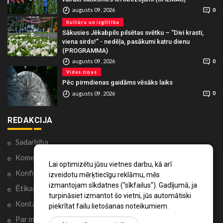
augusts 09 , 2026
0
Kultūra un izglītība
Sākusies Jēkabpils pilsētas svētku – “Divi krasti,
viena sirds!” - nedēļa, pasākumi katru dienu
(PROGRAMMA)
augusts 09 , 2026
0
Vides ziņas
Pēc pirmdienas gaidāms vēsāks laiks
augusts 09 , 2026
0
REDAKCIJA
Sadarbība
Komentāri portālā
Lai optimizētu jūsu vietnes darbu, kā arī
Konfidencialitātes politika
izveidotu mērķtiecīgu reklāmu, mēs
izmantojam sīkdatnes ("sīkfailus"). Gadījumā, ja
Ētikas kodekss
turpināsiet izmantot šo vietni, jūs automātiski
Kontakti
piekrītat failu lietošanas noteikumiem.
Par mums