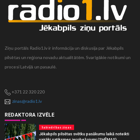
Ziņu portāls Radio1.lv ir informācija un diskusija par Jēkabpils
pilsētas un reģiona novadu aktualitātēm. Svarīgākie notikumi un
procesi Latvijā un pasaulē.
+371 22 320 220
zinas@radio1.lv
REDAKTORA IZVĒLE
Sabiedrības ziņas
Jēkabpils pilsētas svētku pasākumu laikā noteikti
vairāki satiksmes ierobežojumi (SHĒMAS)