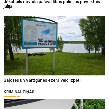
Jēkabpils novada pašvaldības policijas paveiktais
jūlijā
Baļotes un Vārzgūnes ezerā veic izpēti
KRIMINĀLZIŅAS