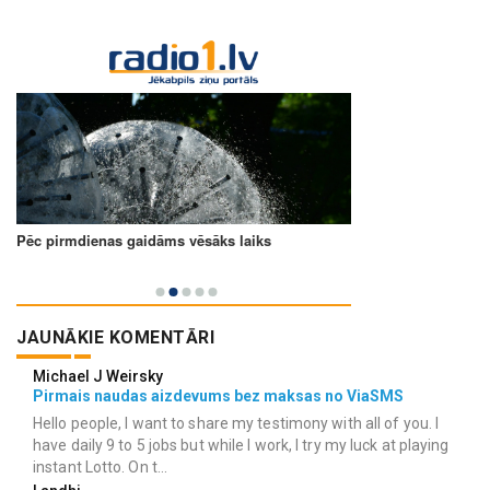
JAUNĀKIE KOMENTĀRI
Michael J Weirsky
Pirmais naudas aizdevums bez maksas no ViaSMS
Hello people, I want to share my testimony with all of you. I
have daily 9 to 5 jobs but while I work, I try my luck at playing
instant Lotto. On t...