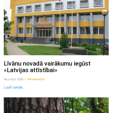
Līvānu novadā vairākumu iegūst
«Latvijas attīstībai»
06 junijs 2021
--
0 Komentāri
Lasīt vairāk...