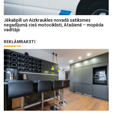
Jēkabpilī un Aizkraukles novadā satiksmes
negadījumā cieš motociklisti, Atašienē – mopēda
vadītājs
REKLĀMRAKSTI