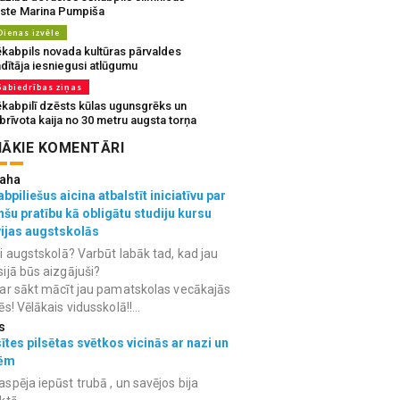
rste Marina Pumpiša
Dienas izvēle
ēkabpils novada kultūras pārvaldes
dītāja iesniegusi atlūgumu
Sabiedrības ziņas
ēkabpilī dzēsts kūlas ugunsgrēks un
brīvota kaija no 30 metru augsta torņa
ĀKIE KOMENTĀRI
aha
bpiliešus aicina atbalstīt iniciatīvu par
nšu pratību kā obligātu studiju kursu
vijas augstskolās
i augstskolā? Varbūt labāk tad, kad jau
ijā būs aizgājuši?
ar sākt mācīt jau pamatskolas vecākajās
ēs! Vēlākais vidusskolā!!...
s
ītes pilsētas svētkos vicinās ar nazi un
ēm
spēja iepūst trubā , un savējos bija