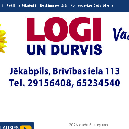
mi
Reklāma Jēkabpilī
Reklāma portālā
Komercavīze Ceturtdiena
2026.gada 6. augusts