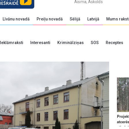
Aisma, Askolds
Līvānu novadā
Preiļu novadā
Sēlijā
Latvijā
Mums rakst
Reklāmraksti
Interesanti
Kriminālziņas
SOS
Receptes