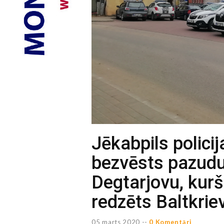
Jēkabpils polici
bezvēsts pazudu
Degtarjovu, kurš 
redzēts Baltkriev
05 marts 2020 --
0 Komentāri