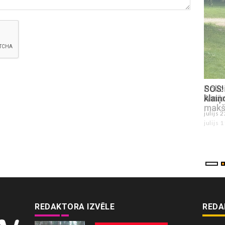
SOS! Sēlpilī Ķipu ciemā novērots
Poli
klaiņojošs suns. Saimniek, atsaucies!
Ainā
makš
julijs 22 , 2026
julijs 
REDAKTORA IZVĒLE
REDA