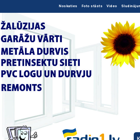
Noskaties
Foto stāsts
Video
Sludināju