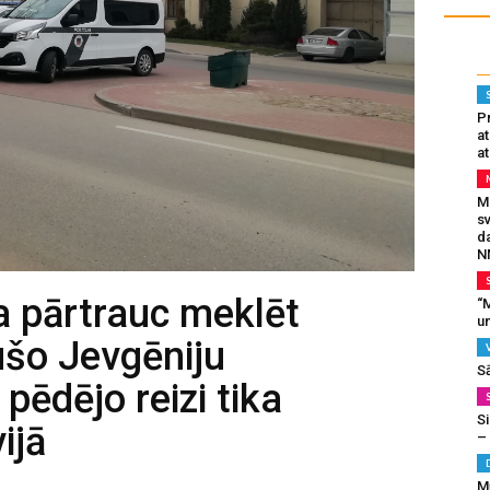
Pr
a
at
Mu
s
da
N
ja pārtrauc meklēt
“M
un
šo Jevgēniju
S
pēdējo reizi tika
Si
ijā
–
M