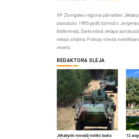
VP Zemgales reģiona pārvaldes Jēkabpils
pazudušo 1985.gadā dzimušo Jevgeniju De
Baltkrievijā, Šarkovšinā iekāpa autobusā
nebija zināma. Policija vīrieša meklēšan
vesels.
REDAKTORA SLEJA
Jēkabpils novadā notiks lauka
12.aug