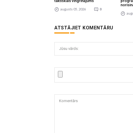
taktiskais vingrinājums
progra
norisin
augusts 05 , 2026
0
augu
ATSTĀJIET KOMENTĀRU
Jūsu vārds:
Komentārs