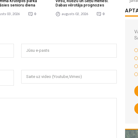
jāva
mmā Krustpils parkā
Viršu, Rudzu un Sēņu mēnesī.
āsies senioru diena
Dabas vērotāja prognozes
APT
sts 03 , 2026
0
augusts 02 , 2026
0
Va
S
Jūsu e-pasts
Saite uz video (Youtube,Vimeo)