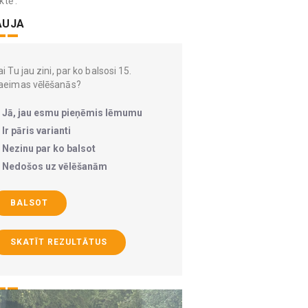
ktē .
AUJA
i Tu jau zini, par ko balsosi 15.
aeimas vēlēšanās?
Jā, jau esmu pieņēmis lēmumu
Ir pāris varianti
Nezinu par ko balsot
Nedošos uz vēlēšanām
BALSOT
SKATĪT REZULTĀTUS