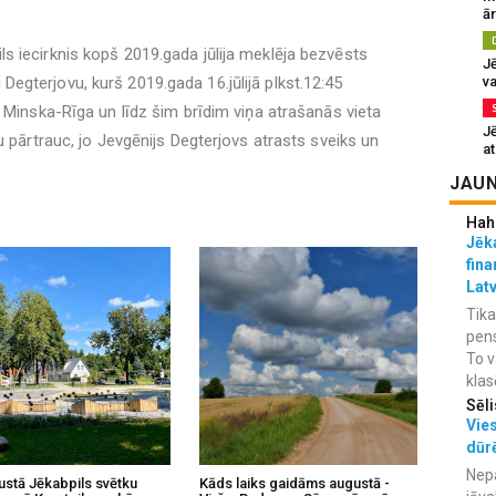
ā
 iecirknis kopš 2019.gada jūlija meklēja bezvēsts
J
va
gterjovu, kurš 2019.gada 16.jūlijā plkst.12:45
 Minska-Rīga un līdz šim brīdim viņa atrašanās vieta
J
u pārtrauc, jo Jevgēnijs Degterjovs atrasts sveiks un
at
JAUN
Hah
Jēka
fina
Lat
Tika
pens
To v
klas
Sēli
Vies
dūr
Nepa
ustā Jēkabpils svētku
Kāds laiks gaidāms augustā -