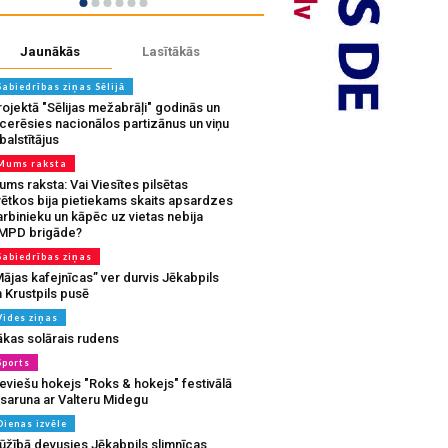
Jaunākās
Lasītākās
Sabiedrības ziņas Sēlijā
ojektā "Sēlijas mežabrāļi" godinās un
tcerēsies nacionālos partizānus un viņu
balstītājus
Mums raksta
ms raksta: Vai Viesītes pilsētas
vētkos bija pietiekams skaits apsardzes
rbinieku un kāpēc uz vietas nebija
MPD brigāde?
Sabiedrības ziņas
ājas kafejnīcas” ver durvis Jēkabpils
 Krustpils pusē
Vides ziņas
ākas solārais rudens
Sports
eviešu hokejs "Roks & hokejs" festivālā
 saruna ar Valteru Midegu
Dienas izvēle
ūžībā devusies Jēkabpils slimnīcas