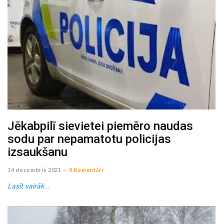
Jēkabpilī sievietei piemēro naudas
sodu par nepamatotu policijas
izsaukšanu
14 decembris 2021
--
0 Komentāri
Lasīt vairāk...