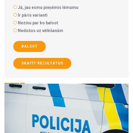
Jā, jau esmu pieņēmis lēmumu
Ir pāris varianti
Nezinu par ko balsot
Nedošos uz vēlēšanām
BALSOT
SKATĪT REZULTĀTUS