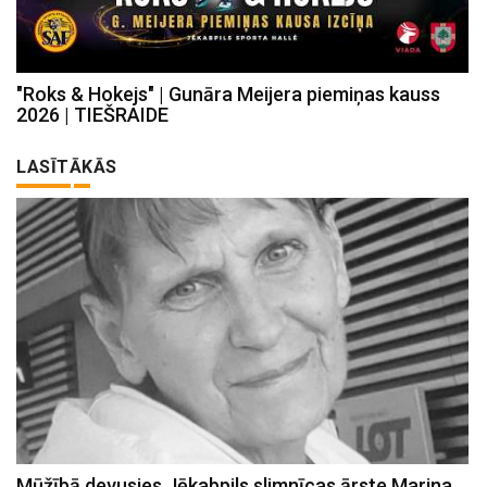
"Roks & Hokejs" | Gunāra Meijera piemiņas kauss
2026 | TIEŠRAIDE
LASĪTĀKĀS
Mūžībā devusies Jēkabpils slimnīcas ārste Marina