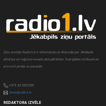
Ziņu portāls Radio1.lv ir informācija un diskusija par Jēkabpils
pilsētas un reģiona novadu aktualitātēm. Svarīgākie notikumi un
procesi Latvijā un pasaulē.
+371 22 320 220
zinas@radio1.lv
REDAKTORA IZVĒLE