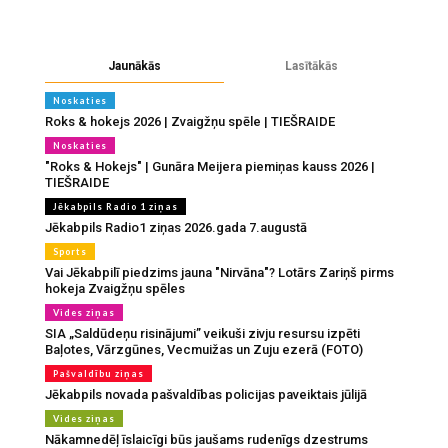
Jaunākās
Lasītākās
Noskaties
Roks & hokejs 2026 | Zvaigžņu spēle | TIEŠRAIDE
Noskaties
"Roks & Hokejs" | Gunāra Meijera piemiņas kauss 2026 |
TIEŠRAIDE
Jēkabpils Radio 1 ziņas
Jēkabpils Radio1 ziņas 2026.gada 7.augustā
Sports
Vai Jēkabpilī piedzims jauna "Nirvāna"? Lotārs Zariņš pirms
hokeja Zvaigžņu spēles
Vides ziņas
SIA „Saldūdeņu risinājumi” veikuši zivju resursu izpēti
Baļotes, Vārzgūnes, Vecmuižas un Zuju ezerā (FOTO)
Pašvaldību ziņas
Jēkabpils novada pašvaldības policijas paveiktais jūlijā
Vides ziņas
Nākamnedēļ īslaicīgi būs jaušams rudenīgs dzestrums