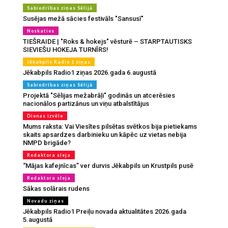
Sabiedrības ziņas Sēlijā
Susējas mežā sācies festivāls "Sansusī"
Noskaties
TIEŠRAIDE | "Roks & hokejs" vēsturē – STARPTAUTISKS
SIEVIEŠU HOKEJA TURNĪRS!
Jēkabpils Radio 1 ziņas
Jēkabpils Radio1 ziņas 2026.gada 6.augustā
Sabiedrības ziņas Sēlijā
Projektā "Sēlijas mežabrāļi" godinās un atcerēsies
nacionālos partizānus un viņu atbalstītājus
Dienas izvēle
Mums raksta: Vai Viesītes pilsētas svētkos bija pietiekams
skaits apsardzes darbinieku un kāpēc uz vietas nebija
NMPD brigāde?
Redaktora sleja
“Mājas kafejnīcas” ver durvis Jēkabpils un Krustpils pusē
Redaktora sleja
Sākas solārais rudens
Novadu ziņas
Jēkabpils Radio1 Preiļu novada aktualitātes 2026.gada
5.augustā