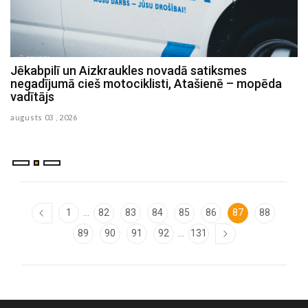
Jēkabpilī un Aizkraukles novadā satiksmes
P
negadījumā cieš motociklisti, Atašienē – mopēda
s
vadītājs
ju
augusts 03 , 2026
...
1
82
83
84
85
86
87
88
...
89
90
91
92
131