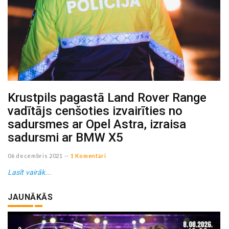
Krustpils pagastā Land Rover Range
vadītājs cenšoties izvairīties no
sadursmes ar Opel Astra, izraisa
sadursmi ar BMW X5
06 decembris 2021
--
1 Komentāri
Lasīt vairāk...
JAUNĀKĀS