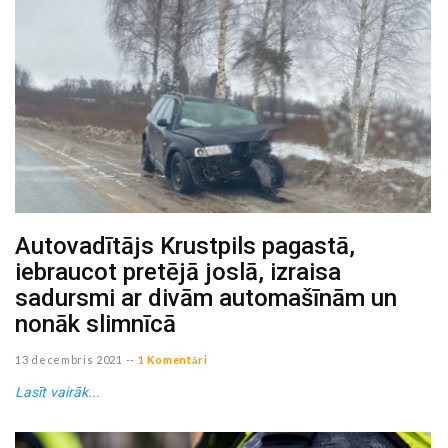
Autovadītājs Krustpils pagastā,
iebraucot pretējā joslā, izraisa
sadursmi ar divām automašīnām un
nonāk slimnīcā
13 decembris 2021
--
1 Komentāri
Lasīt vairāk...