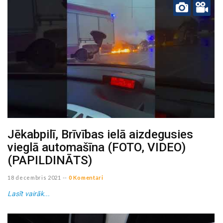
Jēkabpilī, Brīvības ielā aizdegusies
vieglā automašīna (FOTO, VIDEO)
(PAPILDINĀTS)
18 decembris 2021
--
0 Komentāri
Lasīt vairāk...