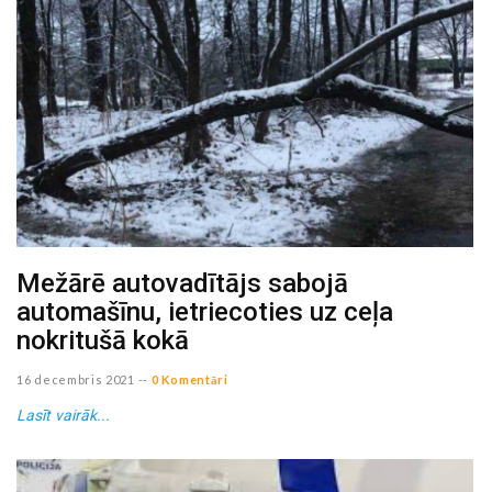
Mežārē autovadītājs sabojā
automašīnu, ietriecoties uz ceļa
nokritušā kokā
16 decembris 2021
--
0 Komentāri
Lasīt vairāk...