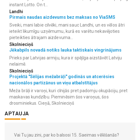
instant Lotto. On t...
Landhi
Pirmais naudas aizdevums bez maksas no ViaSMS
Sveiki, mani labie cilvēki, mani sauc Landhi, un es vēlos ātri
ieteikt likumīgu uzņēmumu, kurā es varētu nekavējoties
pieteikties ātrajam aizdevuma...
Skolnieciņš
Jēkabpils novadā notiks lauka taktiskais vingrinājums
Prieks par Latvijas armiju, kura ir spējīga aizstāvēt Latviju
nelaimē.
Skolnieciņš
Projektā "Sēlijas mežabrāļi" godinās un atcerēsies
nacionālos partizānus un viņu atbalstītājus
Meža brāļi ir varoņi, kuri cīnijās pret padomju okupāciju, pret
maskavas kundzību. Pieminēsim šos varoņus, šos
drosminiekus. Cieņā, Skolnieciņš
APTAUJA
Vai Tu jau zini, par ko balsosi 15. Saeimas vēlēšanās?