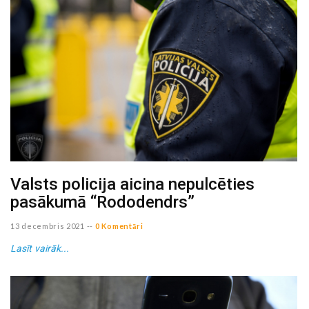
Valsts policija aicina nepulcēties
pasākumā “Rododendrs”
13 decembris 2021
--
0 Komentāri
Lasīt vairāk...