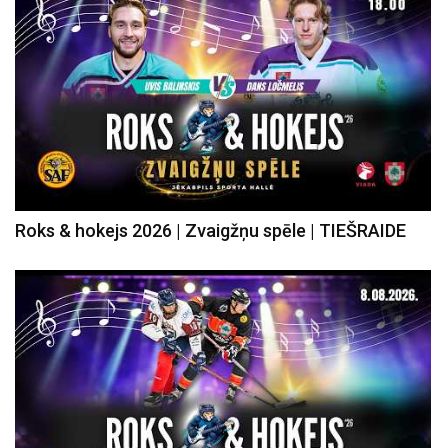
Roks & hokejs 2026 | Zvaigžņu spēle | TIEŠRAIDE