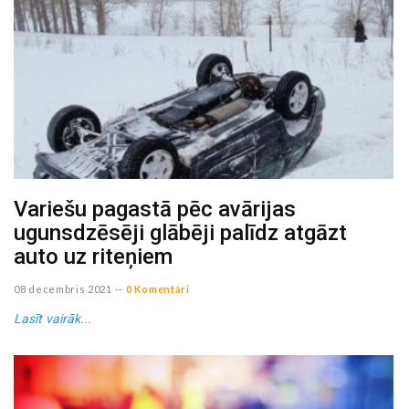
Variešu pagastā pēc avārijas
ugunsdzēsēji glābēji palīdz atgāzt
auto uz riteņiem
08 decembris 2021
--
0 Komentāri
Lasīt vairāk...