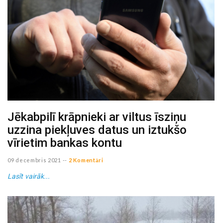
Jēkabpilī krāpnieki ar viltus īsziņu
uzzina piekļuves datus un iztukšo
vīrietim bankas kontu
09 decembris 2021
--
2 Komentāri
Lasīt vairāk...