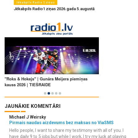
Jēkabpils Radio 1 ziņas
Jēkabpils Radio1 ziņas 2026.gada 5.augustā
JAUNĀKIE KOMENTĀRI
Michael J Weirsky
Pirmais naudas aizdevums bez maksas no ViaSMS
Hello people, I want to share my testimony with all of you. I
have daily 9 to 5 jobs but while I work, I try my luck at playing