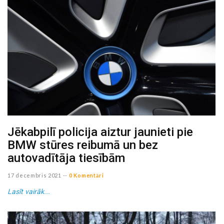
Jēkabpilī policija aiztur jaunieti pie
BMW stūres reibumā un bez
autovadītāja tiesībām
17 decembris 2021
--
0 Komentāri
Lasīt vairāk...