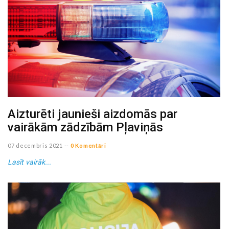
Aizturēti jaunieši aizdomās par
vairākām zādzībām Pļaviņās
07 decembris 2021
--
0 Komentāri
Lasīt vairāk...