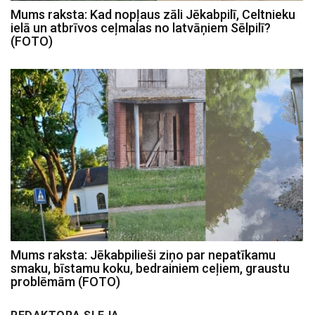
Mums raksta: Kad nopļaus zāli Jēkabpilī, Celtnieku
ielā un atbrīvos ceļmalas no latvāņiem Sēlpilī?
(FOTO)
Mums raksta: Jēkabpilieši ziņo par nepatīkamu
smaku, bīstamu koku, bedrainiem ceļiem, graustu
problēmām (FOTO)