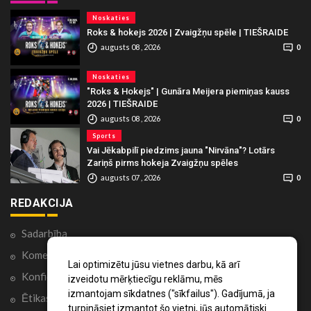
Noskaties
Roks & hokejs 2026 | Zvaigžņu spēle | TIEŠRAIDE
augusts 08 , 2026
0
Noskaties
"Roks & Hokejs" | Gunāra Meijera piemiņas kauss
2026 | TIEŠRAIDE
augusts 08 , 2026
0
Sports
Vai Jēkabpilī piedzims jauna "Nirvāna"? Lotārs
Zariņš pirms hokeja Zvaigžņu spēles
augusts 07 , 2026
0
REDAKCIJA
Sadarbība
Komentāri portālā
Lai optimizētu jūsu vietnes darbu, kā arī
Konfidencialitātes politika
izveidotu mērķtiecīgu reklāmu, mēs
izmantojam sīkdatnes ("sīkfailus"). Gadījumā, ja
Ētikas kodekss
turpināsiet izmantot šo vietni, jūs automātiski