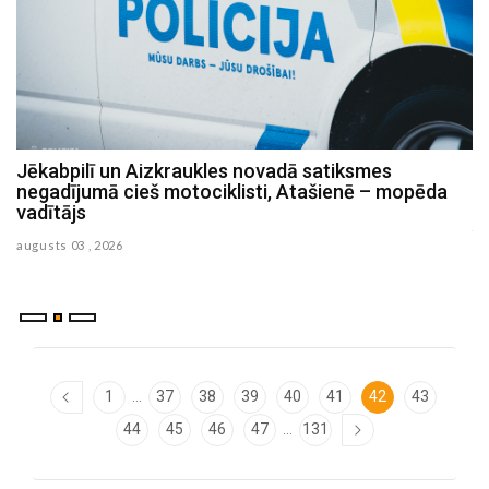
Jēkabpilī un Aizkraukles novadā satiksmes
P
negadījumā cieš motociklisti, Atašienē – mopēda
s
vadītājs
ju
augusts 03 , 2026
...
1
37
38
39
40
41
42
43
...
44
45
46
47
131