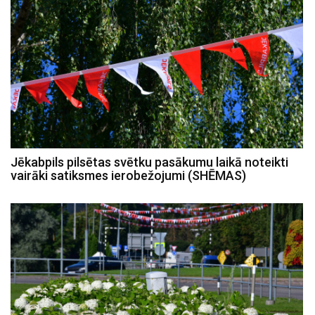
Jēkabpils pilsētas svētku pasākumu laikā noteikti
vairāki satiksmes ierobežojumi (SHĒMAS)