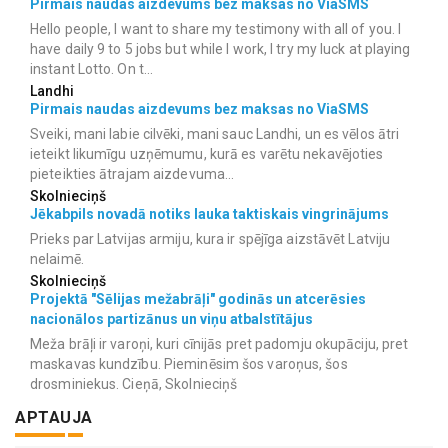
Pirmais naudas aizdevums bez maksas no ViaSMS
Hello people, I want to share my testimony with all of you. I
have daily 9 to 5 jobs but while I work, I try my luck at playing
instant Lotto. On t...
Landhi
Pirmais naudas aizdevums bez maksas no ViaSMS
Sveiki, mani labie cilvēki, mani sauc Landhi, un es vēlos ātri
ieteikt likumīgu uzņēmumu, kurā es varētu nekavējoties
pieteikties ātrajam aizdevuma...
Skolnieciņš
Jēkabpils novadā notiks lauka taktiskais vingrinājums
Prieks par Latvijas armiju, kura ir spējīga aizstāvēt Latviju
nelaimē.
Skolnieciņš
Projektā "Sēlijas mežabrāļi" godinās un atcerēsies
nacionālos partizānus un viņu atbalstītājus
Meža brāļi ir varoņi, kuri cīnijās pret padomju okupāciju, pret
maskavas kundzību. Pieminēsim šos varoņus, šos
drosminiekus. Cieņā, Skolnieciņš
APTAUJA