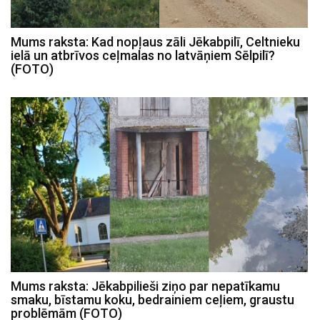
Mums raksta: Kad nopļaus zāli Jēkabpilī, Celtnieku
ielā un atbrīvos ceļmalas no latvāņiem Sēlpilī?
(FOTO)
Mums raksta: Jēkabpilieši ziņo par nepatīkamu
smaku, bīstamu koku, bedrainiem ceļiem, graustu
problēmām (FOTO)