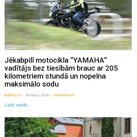
Jēkabpilī motocikla “YAMAHA”
vadītājs bez tiesībām brauc ar 205
kilometriem stundā un nopelna
maksimālo sodu
Radio1.lv
--
24 maijs 2024
--
0 Komentāri
Lasīt vairāk...