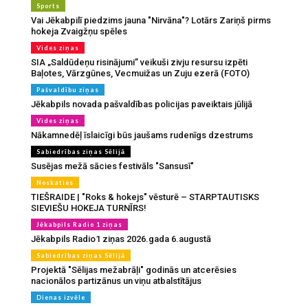
Sports
Vai Jēkabpilī piedzims jauna "Nirvāna"? Lotārs Zariņš pirms
hokeja Zvaigžņu spēles
Vides ziņas
SIA „Saldūdeņu risinājumi” veikuši zivju resursu izpēti
Baļotes, Vārzgūnes, Vecmuižas un Zuju ezerā (FOTO)
Pašvaldību ziņas
Jēkabpils novada pašvaldības policijas paveiktais jūlijā
Vides ziņas
Nākamnedēļ īslaicīgi būs jaušams rudenīgs dzestrums
Sabiedrības ziņas Sēlijā
Susējas mežā sācies festivāls "Sansusī"
Noskaties
TIEŠRAIDE | "Roks & hokejs" vēsturē – STARPTAUTISKS
SIEVIEŠU HOKEJA TURNĪRS!
Jēkabpils Radio 1 ziņas
Jēkabpils Radio1 ziņas 2026.gada 6.augustā
Sabiedrības ziņas Sēlijā
Projektā "Sēlijas mežabrāļi" godinās un atcerēsies
nacionālos partizānus un viņu atbalstītājus
Dienas izvēle