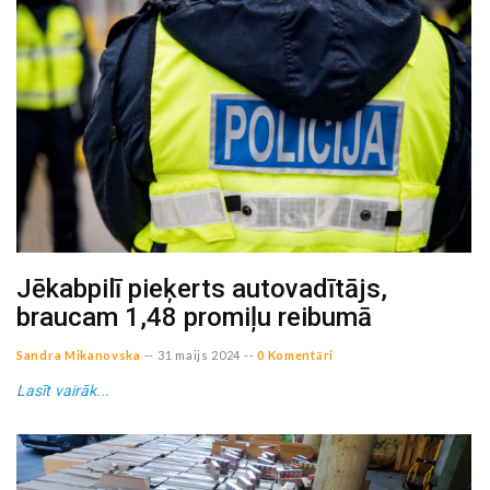
Jēkabpilī pieķerts autovadītājs,
braucam 1,48 promiļu reibumā
Sandra Mikanovska
--
31 maijs 2024
--
0 Komentāri
Lasīt vairāk...