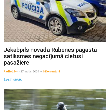
Jēkabpils novada Rubenes pagastā
satiksmes negadījumā cietusi
pasažiere
Radio1.lv
--
27 maijs 2024
--
0 Komentāri
Lasīt vairāk...