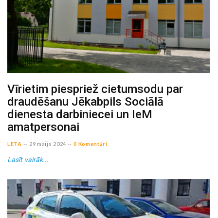
Vīrietim piespriež cietumsodu par
draudēšanu Jēkabpils Sociālā
dienesta darbiniecei un IeM
amatpersonai
LETA
--
29 maijs 2024
--
0 Komentāri
Lasīt vairāk...