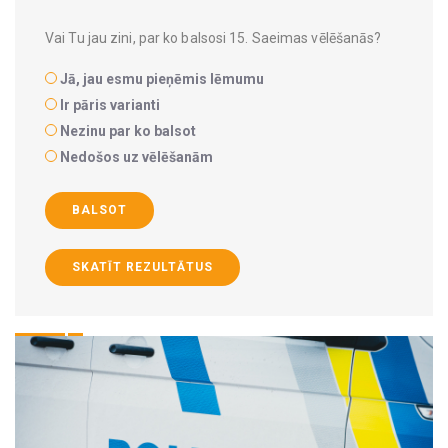
Vai Tu jau zini, par ko balsosi 15. Saeimas vēlēšanās?
Jā, jau esmu pieņēmis lēmumu
Ir pāris varianti
Nezinu par ko balsot
Nedošos uz vēlēšanām
BALSOT
SKATĪT REZULTĀTUS