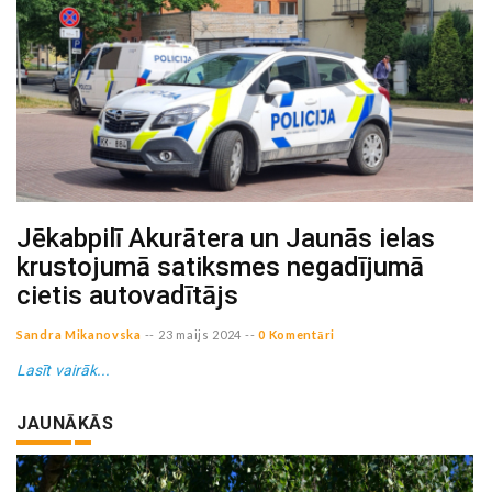
Jēkabpilī Akurātera un Jaunās ielas
krustojumā satiksmes negadījumā
cietis autovadītājs
Sandra Mikanovska
--
23 maijs 2024
--
0 Komentāri
Lasīt vairāk...
JAUNĀKĀS