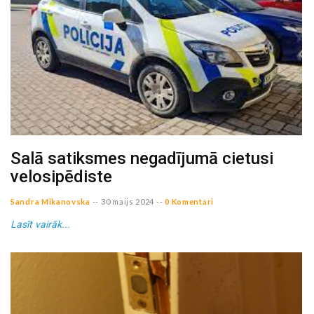
Salā satiksmes negadījumā cietusi
velosipēdiste
Sandra Mikanovska
--
30 maijs 2024
--
0 Komentāri
Lasīt vairāk...