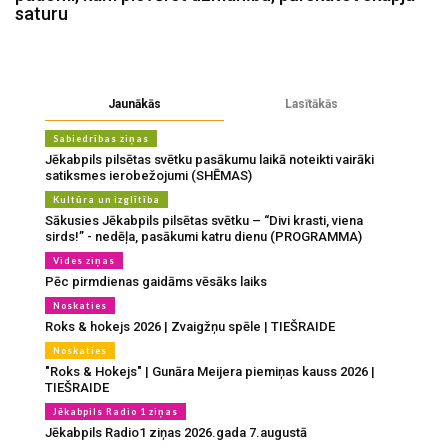
saturu
Jaunākās
Lasītākās
Sabiedrības ziņas
Jēkabpils pilsētas svētku pasākumu laikā noteikti vairāki
satiksmes ierobežojumi (SHĒMAS)
Kultūra un izglītība
Sākusies Jēkabpils pilsētas svētku – “Divi krasti, viena
sirds!” - nedēļa, pasākumi katru dienu (PROGRAMMA)
Vides ziņas
Pēc pirmdienas gaidāms vēsāks laiks
Noskaties
Roks & hokejs 2026 | Zvaigžņu spēle | TIEŠRAIDE
Noskaties
"Roks & Hokejs" | Gunāra Meijera piemiņas kauss 2026 |
TIEŠRAIDE
Jēkabpils Radio 1 ziņas
Jēkabpils Radio1 ziņas 2026.gada 7.augustā