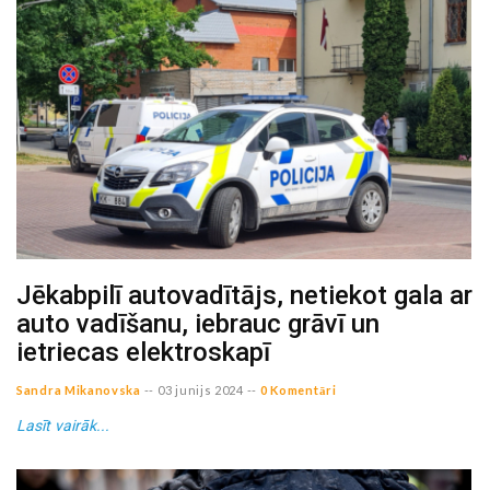
Jēkabpilī autovadītājs, netiekot gala ar
auto vadīšanu, iebrauc grāvī un
ietriecas elektroskapī
Sandra Mikanovska
--
03 junijs 2024
--
0 Komentāri
Lasīt vairāk...