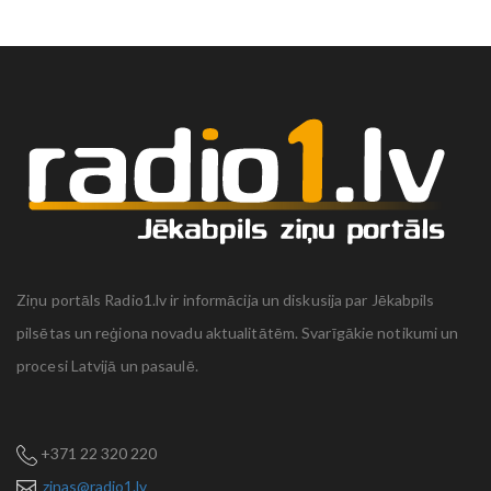
Ziņu portāls Radio1.lv ir informācija un diskusija par Jēkabpils
pilsētas un reģiona novadu aktualitātēm. Svarīgākie notikumi un
procesi Latvijā un pasaulē.
+371 22 320 220
zinas@radio1.lv