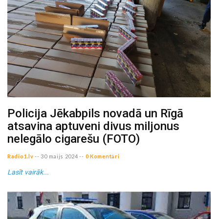
Policija Jēkabpils novadā un Rīgā
atsavina aptuveni divus miljonus
nelegālo cigarešu (FOTO)
Radio1.lv
--
30 maijs 2024
--
0 Komentāri
Lasīt vairāk...