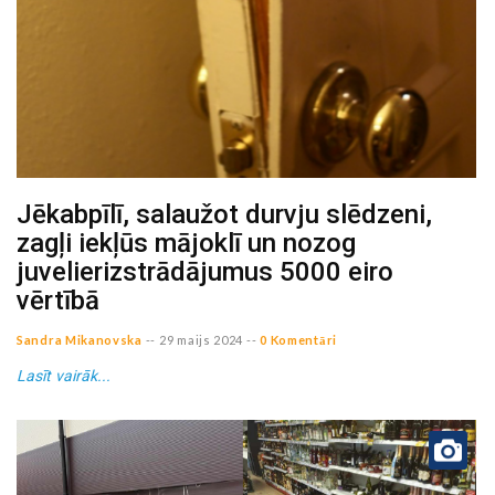
Jēkabpīlī, salaužot durvju slēdzeni,
zagļi iekļūs mājoklī un nozog
juvelierizstrādājumus 5000 eiro
vērtībā
Sandra Mikanovska
--
29 maijs 2024
--
0 Komentāri
Lasīt vairāk...