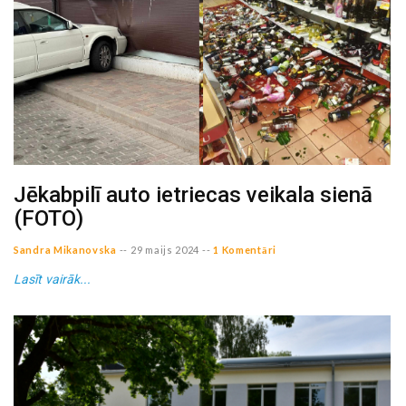
Jēkabpilī auto ietriecas veikala sienā
(FOTO)
Sandra Mikanovska
--
29 maijs 2024
--
1 Komentāri
Lasīt vairāk...