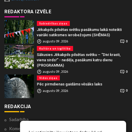
REDAKTORA IZVĒLE
Sabiedrības ziņas
Jēkabpils pilsētas svētku pasākumu laikā noteikti
vairāki satiksmes ierobežojumi (SHĒMAS)
augusts 09 , 2026
0
Kultūra un izglītība
Sākusies Jēkabpils pilsētas svētku – “Divi krasti,
viena sirds!” - nedēļa, pasākumi katru dienu
(PROGRAMMA)
augusts 09 , 2026
0
Vides ziņas
Pēc pirmdienas gaidāms vēsāks laiks
augusts 09 , 2026
0
REDAKCIJA
Sadarbība
Komentāri portālā