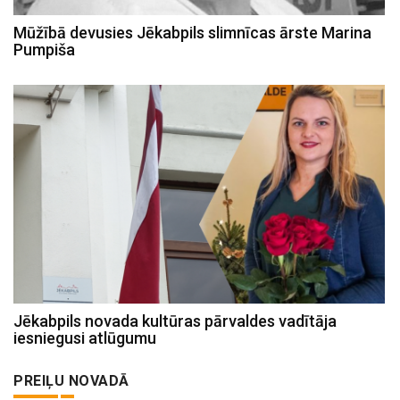
Mūžībā devusies Jēkabpils slimnīcas ārste Marina
Pumpiša
Jēkabpils novada kultūras pārvaldes vadītāja
iesniegusi atlūgumu
PREIĻU NOVADĀ