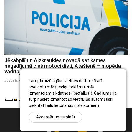
Jēkabpilī un Aizkraukles novadā satiksmes
P
negadījumā cieš motociklisti, Atašienē – mopēda
s
vadītājs
ju
augusts 03 , 2026
Lai optimizētu jūsu vietnes darbu, kā arī
izveidotu mērķtiecīgu reklāmu, mēs
izmantojam sīkdatnes ("sīkfailus"). Gadījumā, ja
turpināsiet izmantot šo vietni, jūs automātiski
piekrītat failu lietošanas noteikumiem.
Akceptēt un turpināt