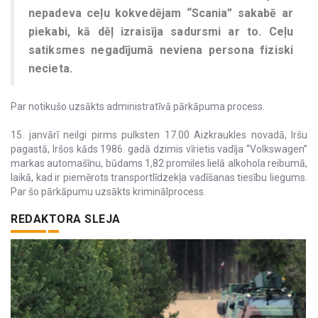
nepadeva ceļu kokvedējam “Scania” sakabē ar
piekabi, kā dēļ izraisīja sadursmi ar to. Ceļu
satiksmes negadījumā neviena persona fiziski
necieta.
Par notikušo uzsākts administratīvā pārkāpuma process.
15. janvārī neilgi pirms pulksten 17.00 Aizkraukles novadā, Iršu
pagastā, Iršos kāds 1986. gadā dzimis vīrietis vadīja “Volkswagen”
markas automašīnu, būdams 1,82 promiles lielā alkohola reibumā,
laikā, kad ir piemērots transportlīdzekļa vadīšanas tiesību liegums.
Par šo pārkāpumu uzsākts kriminālprocess.
REDAKTORA SLEJA