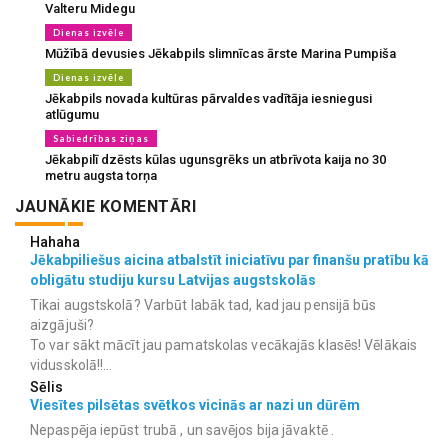
Valteru Midegu
Dienas izvēle
Mūžībā devusies Jēkabpils slimnīcas ārste Marina Pumpiša
Dienas izvēle
Jēkabpils novada kultūras pārvaldes vadītāja iesniegusi
atlūgumu
Sabiedrības ziņas
Jēkabpilī dzēsts kūlas ugunsgrēks un atbrīvota kaija no 30
metru augsta torņa
JAUNĀKIE KOMENTĀRI
Hahaha
Jēkabpiliešus aicina atbalstīt iniciatīvu par finanšu pratību kā
obligātu studiju kursu Latvijas augstskolās
Tikai augstskolā? Varbūt labāk tad, kad jau pensijā būs
aizgājuši?
To var sākt mācīt jau pamatskolas vecākajās klasēs! Vēlākais
vidusskolā!!...
Sēlis
Viesītes pilsētas svētkos vicinās ar nazi un dūrēm
Nepaspēja iepūst trubā , un savējos bija jāvaktē .