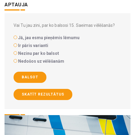
APTAUJA
Vai Tu jau zini, par ko balsosi 15. Saeimas vēlēšanās?
Jā, jau esmu pieņēmis lēmumu
Ir pāris varianti
Nezinu par ko balsot
Nedošos uz vēlēšanām
BALSOT
SKATĪT REZULTĀTUS