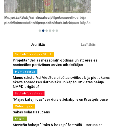
Jaunākās
Lasītākās
Sabiedrības ziņas Sēlijā
Projektā "Sēlijas mežabrāļi" godinās un atcerēsies
nacionālos partizānus un viņu atbalstītājus
Mums raksta
Mums raksta: Vai Viesītes pilsētas svētkos bija pietiekams
skaits apsardzes darbinieku un kāpēc uz vietas nebija
NMPD brigāde?
Sabiedrības ziņas
“Mājas kafejnīcas” ver durvis Jēkabpils un Krustpils pusē
Vides ziņas
Sākas solārais rudens
Sports
Sieviešu hokejs "Roks & hokejs" festivālā – saruna ar