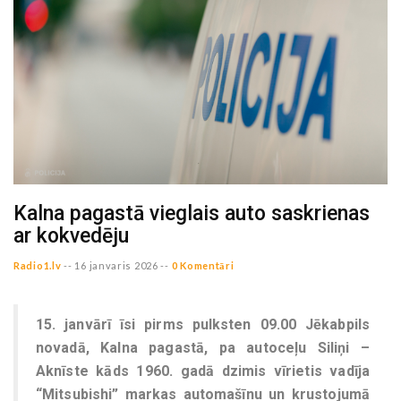
Kalna pagastā vieglais auto saskrienas
ar kokvedēju
Radio1.lv
--
16 janvaris 2026 --
0 Komentāri
15. janvārī īsi pirms pulksten 09.00 Jēkabpils
novadā, Kalna pagastā, pa autoceļu Siliņi –
Aknīste kāds 1960. gadā dzimis vīrietis vadīja
“Mitsubishi” markas automašīnu un krustojumā