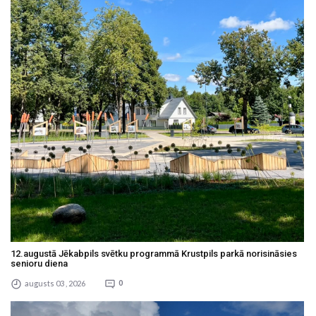
12.augustā Jēkabpils svētku programmā Krustpils parkā norisināsies
senioru diena
augusts 03 , 2026
0