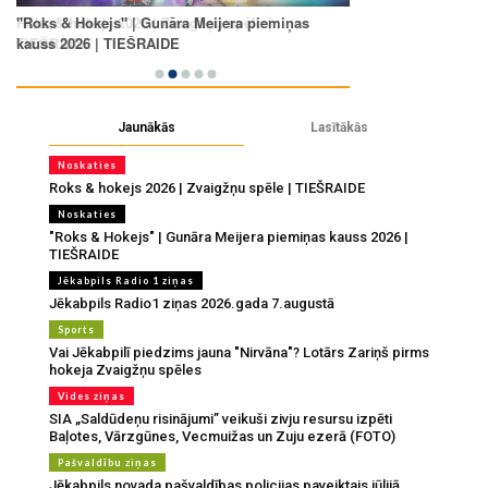
Jaunākās
Lasītākās
Noskaties
Roks & hokejs 2026 | Zvaigžņu spēle | TIEŠRAIDE
Noskaties
"Roks & Hokejs" | Gunāra Meijera piemiņas kauss 2026 |
TIEŠRAIDE
Jēkabpils Radio 1 ziņas
Jēkabpils Radio1 ziņas 2026.gada 7.augustā
Sports
Vai Jēkabpilī piedzims jauna "Nirvāna"? Lotārs Zariņš pirms
hokeja Zvaigžņu spēles
Vides ziņas
SIA „Saldūdeņu risinājumi” veikuši zivju resursu izpēti
Baļotes, Vārzgūnes, Vecmuižas un Zuju ezerā (FOTO)
Pašvaldību ziņas
Jēkabpils novada pašvaldības policijas paveiktais jūlijā