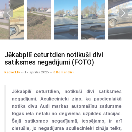
Jēkabpilī ceturtdien notikuši divi
satiksmes negadījumi (FOTO)
Radio1.lv
--
17 aprilis 2025 --
0 Komentāri
Jēkabpilī ceturtdien, notikuši divi satiksmes
negadījumi. Aculiecinieki ziņo, ka pusdienlaikā
notika divu Audi markas automašīnu sadursme
Rīgas ielā netālu no degvielas uzpildes stacijas.
Šajā satiksmes negadījumā, iespējams, ir arī
cietušie, jo negadījuma aculiecinieki zināja teikt,