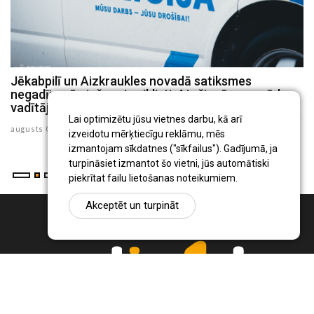
Jēkabpilī un Aizkraukles novadā satiksmes
P
negadījumā cieš motociklisti, Atašienē – mopēda
s
vadītājs
ju
Lai optimizētu jūsu vietnes darbu, kā arī
augusts 03 , 2026
izveidotu mērķtiecīgu reklāmu, mēs
izmantojam sīkdatnes ("sīkfailus"). Gadījumā, ja
turpināsiet izmantot šo vietni, jūs automātiski
piekrītat failu lietošanas noteikumiem.
Akceptēt un turpināt