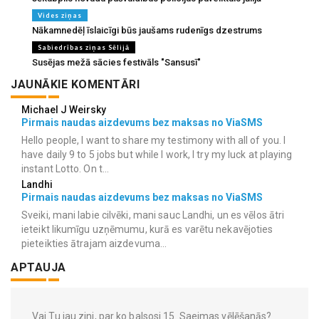
Vides ziņas
Nākamnedēļ īslaicīgi būs jaušams rudenīgs dzestrums
Sabiedrības ziņas Sēlijā
Susējas mežā sācies festivāls "Sansusī"
JAUNĀKIE KOMENTĀRI
Michael J Weirsky
Pirmais naudas aizdevums bez maksas no ViaSMS
Hello people, I want to share my testimony with all of you. I
have daily 9 to 5 jobs but while I work, I try my luck at playing
instant Lotto. On t...
Landhi
Pirmais naudas aizdevums bez maksas no ViaSMS
Sveiki, mani labie cilvēki, mani sauc Landhi, un es vēlos ātri
ieteikt likumīgu uzņēmumu, kurā es varētu nekavējoties
pieteikties ātrajam aizdevuma...
APTAUJA
Vai Tu jau zini, par ko balsosi 15. Saeimas vēlēšanās?