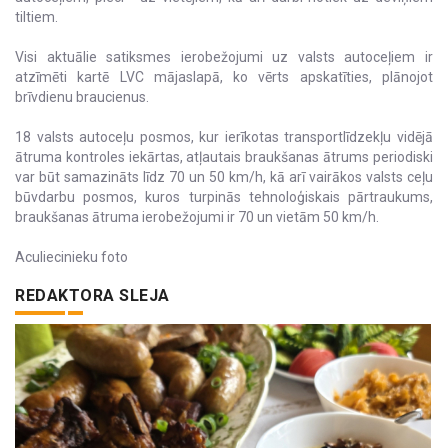
tiltiem.
Visi aktuālie satiksmes ierobežojumi uz valsts autoceļiem ir
atzīmēti kartē LVC mājaslapā, ko vērts apskatīties, plānojot
brīvdienu braucienus.
18 valsts autoceļu posmos, kur ierīkotas transportlīdzekļu vidējā
ātruma kontroles iekārtas, atļautais braukšanas ātrums periodiski
var būt samazināts līdz 70 un 50 km/h, kā arī vairākos valsts ceļu
būvdarbu posmos, kuros turpinās tehnoloģiskais pārtraukums,
braukšanas ātruma ierobežojumi ir 70 un vietām 50 km/h.
Aculiecinieku foto
REDAKTORA SLEJA