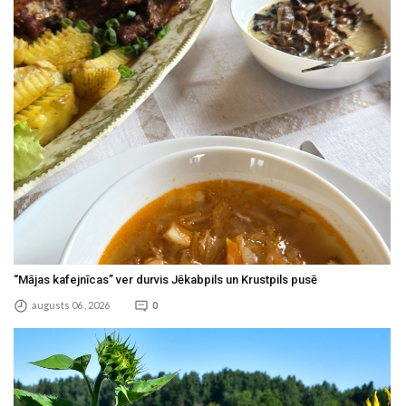
“Mājas kafejnīcas” ver durvis Jēkabpils un Krustpils pusē
augusts 06 , 2026
0