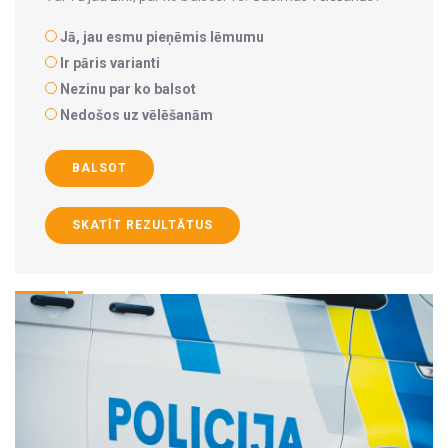
Jā, jau esmu pieņēmis lēmumu
Ir pāris varianti
Nezinu par ko balsot
Nedošos uz vēlēšanām
BALSOT
SKATĪT REZULTĀTUS