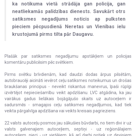
ka notikuma vietā strādāja gan policija, gan
neatliekamās palīdzības dienests. Savukārt otrs
satiksmes negadījums noticis ap pulksten
pieciem pēcpusdienā Neretas un Vienības ielu
krustojumā pirms tilta pār Daugavu.
Plašāk par satiksmes negadījumu apstākļiem un policijas
komentāru publicēsim pēc svētkiem.
Pirms svētku brīvdienām, kad daudzi dodas ārpus pilsētām,
autobraucēji aicināti ievērot ceļu satiksmes noteikumus un drošas
braukšanas principus - neveikt riskantus manevrus, īpaši rūpīgi
izvērtējot nepieciešamību veikt apdzīšanu. LVC atgādina, ka jau
vairākus gadus lielākais bojāgājušo skaits uz autoceļiem ir
sadursmēs - smagajos ceļu satiksmes negadījumos, kad tiek
veikta pārgalvīga apdzīšana vai veikts kreisais pagrieziens.
22 valsts autoceļu posmos jau sākušies būvdarbi, no tiem divi ir uz
valsts galvenajiem autoceļiem, septiņi - uz reģionālajiem
autoceļiem, pieci - uz vietējiem, kā arī darbi notiek uz deviņiem