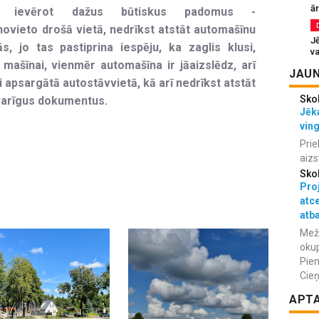
ā
ekus ievērot dažus būtiskus padomus -
ānovieto drošā vietā, nedrīkst atstāt automašīnu
J
 jo tas pastiprina iespēju, ka zaglis klusi,
va
ašīnai, vienmēr automašīna ir jāaizslēdz, arī
JAUN
 apsargātā autostāvvietā, kā arī nedrīkst atstāt
Sko
varīgus dokumentus.
Jēka
vin
Prie
aizs
Sko
Proj
atc
atba
Meža
okup
Piem
Cieņ
APT