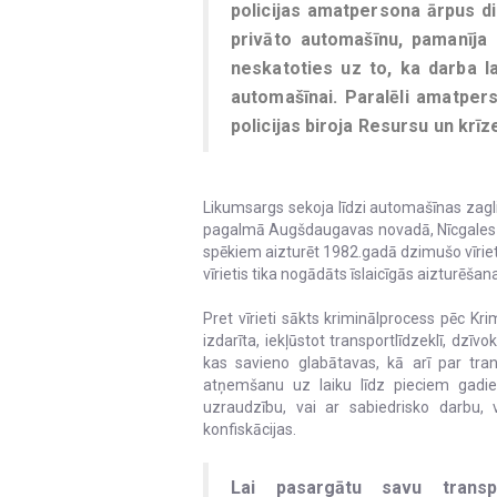
policijas amatpersona ārpus d
privāto automašīnu, pamanīja 
neskatoties uz to, ka darba l
automašīnai. Paralēli amatpers
policijas biroja Resursu un krīz
Likumsargs sekoja līdzi automašīnas zagli
pagalmā Augšdaugavas novadā, Nīcgales p
spēkiem aizturēt 1982.gadā dzimušo vīrieti
vīrietis tika nogādāts īslaicīgās aizturēšana
Pret vīrieti sākts kriminālprocess pēc Kri
izdarīta, iekļūstot transportlīdzeklī, dzīvok
kas savieno glabātavas, kā arī par tran
atņemšanu uz laiku līdz pieciem gadiem
uzraudzību, vai ar sabiedrisko darbu,
konfiskācijas.
Lai pasargātu savu transpo