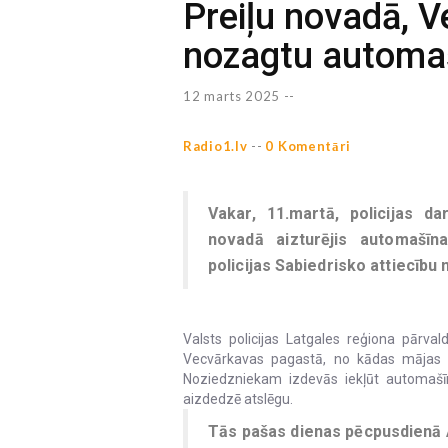
Preiļu novadā, 
nozagtu automašī
12 marts 2025 --
Radio1.lv
--
0 Komentāri
Vakar, 11.martā, policijas d
novadā aizturējis automašīna
policijas Sabiedrisko attiecību 
Valsts policijas Latgales reģiona pārv
Vecvārkavas pagastā, no kādas mājas 
Noziedzniekam izdevās iekļūt automašīnā
aizdedzē atslēgu.
Tās pašas dienas pēcpusdienā 