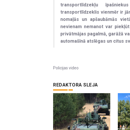
transportlīdzekļu īpašni
transportlīdzeklis vienmēr ir j
nomaļās un apšaubāmās vietās,
nevienam nemanot var piekļūt m
privātmājas pagalmā, garāžā vai
automašīnā atslēgas un citus s
Policijas video
REDAKTORA SLEJA