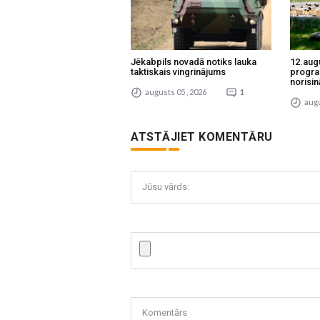
Jēkabpils novadā notiks lauka
12.aug
taktiskais vingrinājums
progra
norisin
augusts 05 , 2026
1
augu
ATSTĀJIET KOMENTĀRU
Jūsu vārds:
Komentārs