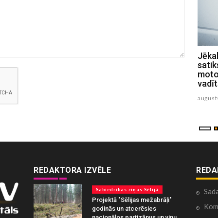
Viesītes pilsētas svētkos vicinās ar
Jēkab
nazi un dūrēm
sati
motoc
augusts 03 , 2026
vadīt
august
REDAKTORA IZVĒLE
REDA
Sabiedrības ziņas Sēlijā
Sad
Projektā "Sēlijas mežabrāļi"
Kome
godinās un atcerēsies
nacionālos partizānus un viņu