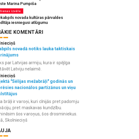
rste Marina Pumpiša
Dienas izvēle
ēkabpils novada kultūras pārvaldes
dītāja iesniegusi atlūgumu
ĀKIE KOMENTĀRI
lnieciņš
bpils novadā notiks lauka taktiskais
grinājums
ks par Latvijas armiju, kura ir spējīga
tāvēt Latviju nelaimē.
lnieciņš
ektā "Sēlijas mežabrāļi" godinās un
erēsies nacionālos partizānus un viņu
lstītājus
 brāļi ir varoņi, kuri cīnijās pret padomju
āciju, pret maskavas kundzību.
inēsim šos varoņus, šos drosminiekus.
ā, Skolnieciņš
AUJA