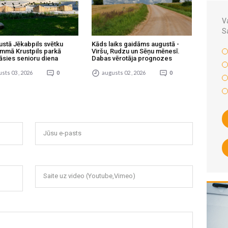
Va
S
ustā Jēkabpils svētku
Kāds laiks gaidāms augustā -
mmā Krustpils parkā
Viršu, Rudzu un Sēņu mēnesī.
āsies senioru diena
Dabas vērotāja prognozes
sts 03 , 2026
0
augusts 02 , 2026
0
Jūsu e-pasts
Saite uz video (Youtube,Vimeo)