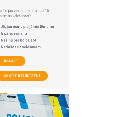
i Tu jau zini, par ko balsosi 15.
aeimas vēlēšanās?
Jā, jau esmu pieņēmis lēmumu
Ir pāris varianti
Nezinu par ko balsot
Nedošos uz vēlēšanām
BALSOT
SKATĪT REZULTĀTUS