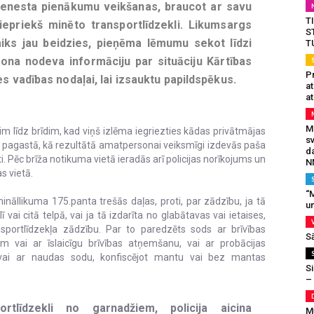
ienesta pienākumu veikšanas, braucot ar savu
T
iepriekš minēto transportlīdzekli. Likumsargs
S
aiks jau beidzies, pieņēma lēmumu sekot līdzi
T
ona nodeva informāciju par situāciju Kārtības
Pr
es vadības nodaļai, lai izsauktu papildspēkus.
a
at
Mu
m līdz brīdim, kad viņš izlēma iegriezties kādas privātmājas
s
agastā, kā rezultātā amatpersonai veiksmīgi izdevās paša
da
. Pēc brīža notikuma vietā ieradās arī policijas norīkojums un
N
s vietā.
“M
mināllikuma 175.panta trešās daļas, proti, par zādzību, ja tā
un
lī vai citā telpā, vai ja tā izdarīta no glabātavas vai ietaises,
sportlīdzekļa zādzību. Par to paredzēts sods ar brīvības
S
 vai ar īslaicīgu brīvības atņemšanu, vai ar probācijas
 vai ar naudas sodu, konfiscējot mantu vai bez mantas
Si
–
rtlīdzekli no garnadžiem, policija aicina
M