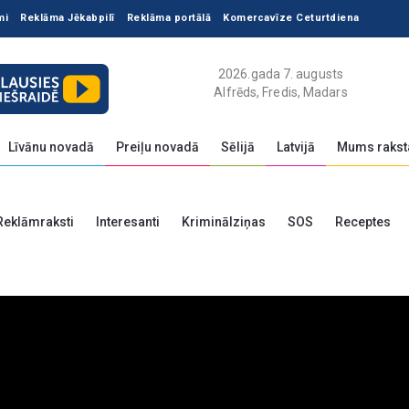
mi
Reklāma Jēkabpilī
Reklāma portālā
Komercavīze Ceturtdiena
2026.gada 7. augusts
Alfrēds, Fredis, Madars
Līvānu novadā
Preiļu novadā
Sēlijā
Latvijā
Mums rakst
Reklāmraksti
Interesanti
Kriminālziņas
SOS
Receptes