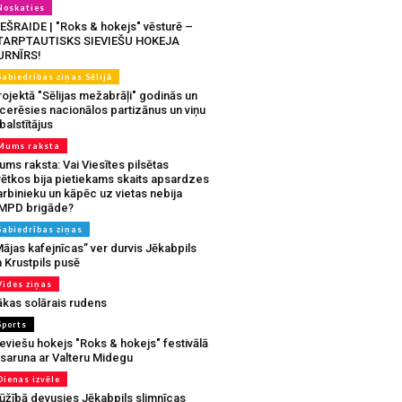
Noskaties
IEŠRAIDE | "Roks & hokejs" vēsturē –
TARPTAUTISKS SIEVIEŠU HOKEJA
URNĪRS!
Sabiedrības ziņas Sēlijā
ojektā "Sēlijas mežabrāļi" godinās un
tcerēsies nacionālos partizānus un viņu
balstītājus
Mums raksta
ms raksta: Vai Viesītes pilsētas
vētkos bija pietiekams skaits apsardzes
rbinieku un kāpēc uz vietas nebija
MPD brigāde?
Sabiedrības ziņas
ājas kafejnīcas” ver durvis Jēkabpils
 Krustpils pusē
Vides ziņas
ākas solārais rudens
Sports
eviešu hokejs "Roks & hokejs" festivālā
 saruna ar Valteru Midegu
Dienas izvēle
ūžībā devusies Jēkabpils slimnīcas