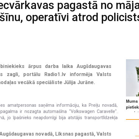
Vecvārkavas pagastā no māj
nu, operatīvi atrod policis
arbiniekieks ārpus darba laika Augšdaugavas
s zagli, portālu Radio1.lv informēja Valsts
nodaļas vecākā speciāliste Jūlija Jurāne.
aldes amatpersonas saņēma informāciju, ka Preiļu novadā,
pagalma ir nozagta automašīna "Volkswagen Caravelle".
, jo īpašnieks neapdomīgi bija atstājis transportlīdzekļa
Augšdaugavas novadā, Līksnas pagastā, Valsts