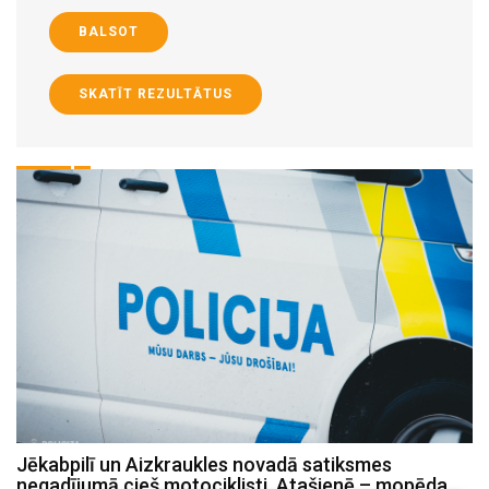
BALSOT
SKATĪT REZULTĀTUS
Jēkabpilī un Aizkraukles novadā satiksmes
P
negadījumā cieš motociklisti, Atašienē – mopēda
s