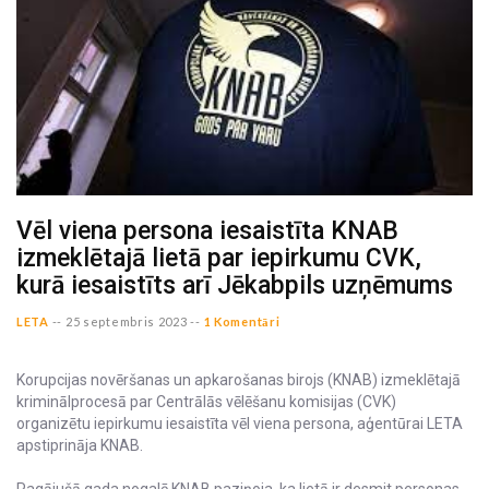
Vēl viena persona iesaistīta KNAB
izmeklētajā lietā par iepirkumu CVK,
kurā iesaistīts arī Jēkabpils uzņēmums
LETA
--
25 septembris 2023 --
1 Komentāri
Korupcijas novēršanas un apkarošanas birojs (KNAB) izmeklētajā
kriminālprocesā par Centrālās vēlēšanu komisijas (CVK)
organizētu iepirkumu iesaistīta vēl viena persona, aģentūrai LETA
apstiprināja KNAB.
Pagājušā gada nogalē KNAB paziņoja, ka lietā ir desmit personas,