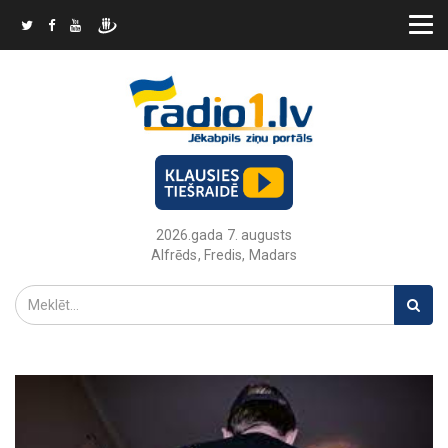
2026.gada 7. augusts
Alfrēds, Fredis, Madars