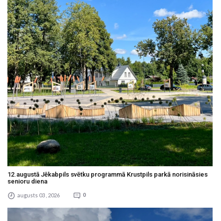
12.augustā Jēkabpils svētku programmā Krustpils parkā norisināsies
senioru diena
augusts 03 , 2026
0