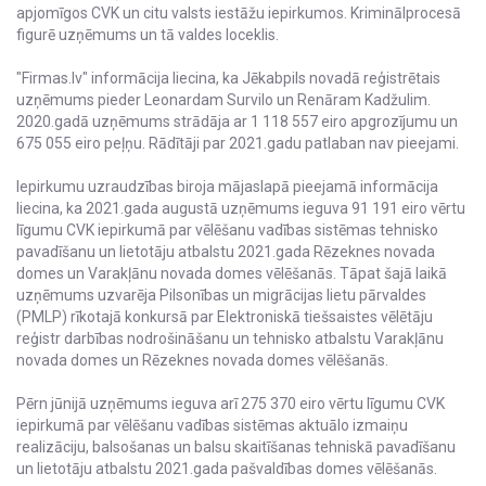
apjomīgos CVK un citu valsts iestāžu iepirkumos. Kriminālprocesā
figurē uzņēmums un tā valdes loceklis.
"Firmas.lv" informācija liecina, ka Jēkabpils novadā reģistrētais
uzņēmums pieder Leonardam Survilo un Renāram Kadžulim.
2020.gadā uzņēmums strādāja ar 1 118 557 eiro apgrozījumu un
675 055 eiro peļņu. Rādītāji par 2021.gadu patlaban nav pieejami.
Iepirkumu uzraudzības biroja mājaslapā pieejamā informācija
liecina, ka 2021.gada augustā uzņēmums ieguva 91 191 eiro vērtu
līgumu CVK iepirkumā par vēlēšanu vadības sistēmas tehnisko
pavadīšanu un lietotāju atbalstu 2021.gada Rēzeknes novada
domes un Varakļānu novada domes vēlēšanās. Tāpat šajā laikā
uzņēmums uzvarēja Pilsonības un migrācijas lietu pārvaldes
(PMLP) rīkotajā konkursā par Elektroniskā tiešsaistes vēlētāju
reģistr darbības nodrošināšanu un tehnisko atbalstu Varakļānu
novada domes un Rēzeknes novada domes vēlēšanās.
Pērn jūnijā uzņēmums ieguva arī 275 370 eiro vērtu līgumu CVK
iepirkumā par vēlēšanu vadības sistēmas aktuālo izmaiņu
realizāciju, balsošanas un balsu skaitīšanas tehniskā pavadīšanu
un lietotāju atbalstu 2021.gada pašvaldības domes vēlēšanās.