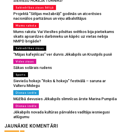
SIEVIEŠU HOKEJA TURNĪRS!
Sabiedrības ziņas Sēlijā
Projektā "Sēlijas mežabrāļi" godinās un atcerēsies
nacionālos partizānus un viņu atbalstītājus
Mums raksta
Mums raksta: Vai Viesītes pilsētas svētkos bija pietiekams
skaits apsardzes darbinieku un kāpēc uz vietas nebija
NMPD brigāde?
Sabiedrības ziņas
“Mājas kafejnīcas” ver durvis Jēkabpils un Krustpils pusē
Vides ziņas
Sākas solārais rudens
Sports
Sieviešu hokejs "Roks & hokejs" festivālā – saruna ar
Valteru Midegu
Dienas izvēle
Mūžībā devusies Jēkabpils slimnīcas ārste Marina Pumpiša
Dienas izvēle
Jēkabpils novada kultūras pārvaldes vadītāja iesniegusi
atlūgumu
JAUNĀKIE KOMENTĀRI