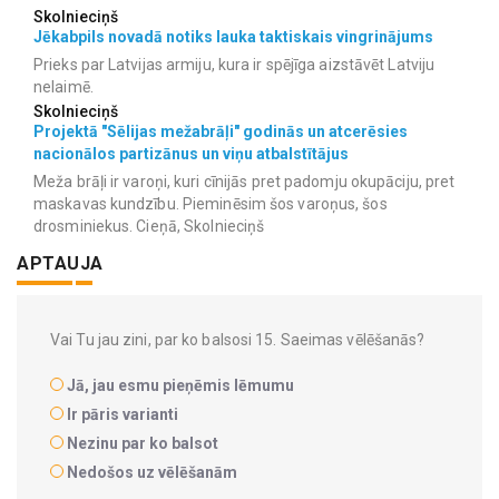
Skolnieciņš
Jēkabpils novadā notiks lauka taktiskais vingrinājums
Prieks par Latvijas armiju, kura ir spējīga aizstāvēt Latviju
nelaimē.
Skolnieciņš
Projektā "Sēlijas mežabrāļi" godinās un atcerēsies
nacionālos partizānus un viņu atbalstītājus
Meža brāļi ir varoņi, kuri cīnijās pret padomju okupāciju, pret
maskavas kundzību. Pieminēsim šos varoņus, šos
drosminiekus. Cieņā, Skolnieciņš
APTAUJA
Vai Tu jau zini, par ko balsosi 15. Saeimas vēlēšanās?
Jā, jau esmu pieņēmis lēmumu
Ir pāris varianti
Nezinu par ko balsot
Nedošos uz vēlēšanām