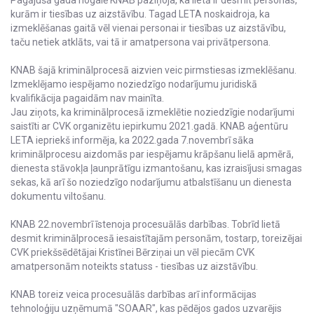
kurām ir tiesības uz aizstāvību. Tagad LETA noskaidroja, ka
izmeklēšanas gaitā vēl vienai personai ir tiesības uz aizstāvību,
taču netiek atklāts, vai tā ir amatpersona vai privātpersona.
KNAB šajā kriminālprocesā aizvien veic pirmstiesas izmeklēšanu.
Izmeklējamo iespējamo noziedzīgo nodarījumu juridiskā
kvalifikācija pagaidām nav mainīta.
Jau ziņots, ka kriminālprocesā izmeklētie noziedzīgie nodarījumi
saistīti ar CVK organizētu iepirkumu 2021.gadā. KNAB aģentūru
LETA iepriekš informēja, ka 2022.gada 7.novembrī sāka
kriminālprocesu aizdomās par iespējamu krāpšanu lielā apmērā,
dienesta stāvokļa ļaunprātīgu izmantošanu, kas izraisījusi smagas
sekas, kā arī šo noziedzīgo nodarījumu atbalstīšanu un dienesta
dokumentu viltošanu.
KNAB 22.novembrī īstenoja procesuālās darbības. Tobrīd lietā
desmit kriminālprocesā iesaistītajām personām, tostarp, toreizējai
CVK priekšsēdētājai Kristīnei Bērziņai un vēl piecām CVK
amatpersonām noteikts statuss - tiesības uz aizstāvību.
KNAB toreiz veica procesuālās darbības arī informācijas
tehnoloģiju uzņēmumā "SOAAR", kas pēdējos gados uzvarējis