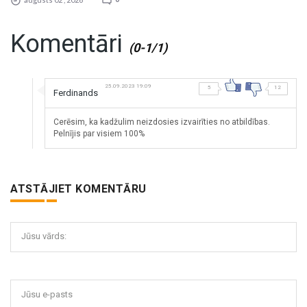
Komentāri
(0-1/1)
25.09.2023 19:09
5
12
Ferdinands
Cerēsim, ka kadžulim neizdosies izvairīties no atbildības.
Pelnījis par visiem 100%
ATSTĀJIET KOMENTĀRU
Jūsu vārds:
Jūsu e-pasts