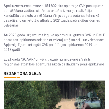
Aprīlī uzņēmums uzvarēja 154 802 eiro apjomīgā CVK pasūtījumā
par vēlēšanu vadības sistēmas aktuālo izmaiņu realizāciju,
kandidātu sarakstu un vēlēšanu zīmju sagatavošanas tehniskā
pavadīšanu un lietotāju atbalstu 2021.gada pašvaldības domes
vēlēšanās.
Arī 2020.gadā uzņēmums ieguva apjomīgus līgumus CVK un PMLP
pasūtītos iepirkumos saistībā ar vēlētāju reģistrāciju un vēlēšanām.
Apjomīgi līgumi arī iegūti CVK pasūtītajos iepirkumos 2019. un
2018.gadā.
2021.gadā "SOAAR" un vēl citi uzņēmumi uzvarēja Valsts
reģionālās attīstības aģentūras rīkotajos daudzmiljonu iepirkumos.
REDAKTORA SLEJA