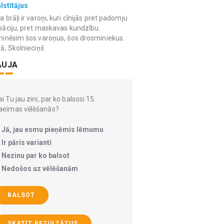
lstītājus
 brāļi ir varoņi, kuri cīnijās pret padomju
āciju, pret maskavas kundzību.
inēsim šos varoņus, šos drosminiekus.
ā, Skolnieciņš
AUJA
i Tu jau zini, par ko balsosi 15.
aeimas vēlēšanās?
Jā, jau esmu pieņēmis lēmumu
Ir pāris varianti
Nezinu par ko balsot
Nedošos uz vēlēšanām
BALSOT
SKATĪT REZULTĀTUS