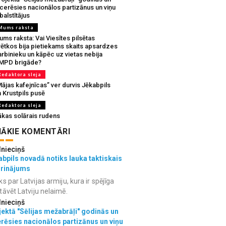
tcerēsies nacionālos partizānus un viņu
balstītājus
Mums raksta
ms raksta: Vai Viesītes pilsētas
vētkos bija pietiekams skaits apsardzes
rbinieku un kāpēc uz vietas nebija
MPD brigāde?
Redaktora sleja
ājas kafejnīcas” ver durvis Jēkabpils
 Krustpils pusē
Redaktora sleja
ākas solārais rudens
ĀKIE KOMENTĀRI
lnieciņš
bpils novadā notiks lauka taktiskais
grinājums
ks par Latvijas armiju, kura ir spējīga
tāvēt Latviju nelaimē.
lnieciņš
ektā "Sēlijas mežabrāļi" godinās un
erēsies nacionālos partizānus un viņu