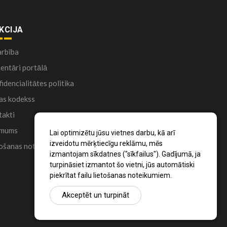
KCIJA
arbība
ntāri portālā
idencialitātes politika
as kodekss
akti
 mums
Lai optimizētu jūsu vietnes darbu, kā arī
izveidotu mērķtiecīgu reklāmu, mēs
ošanas noteikumi
izmantojam sīkdatnes ("sīkfailus"). Gadījumā, ja
turpināsiet izmantot šo vietni, jūs automātiski
piekrītat failu lietošanas noteikumiem.
Akceptēt un turpināt