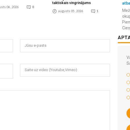
taktiskais vingrinājums
atba
sts 06 , 2026
0
Meža
augusts 05 , 2026
1
okup
Piem
Cieņ
APT
Jūsu e-pasts
Va
S
Saite uz video (Youtube,Vimeo)