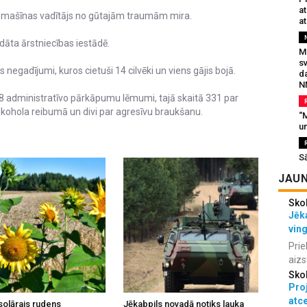
a
omašīnas vadītājs no gūtajām traumām mira.
at
ta ārstniecības iestādē.
Mu
s
 negadījumi, kuros cietuši 14 cilvēki un viens gājis bojā.
da
N
 administratīvo pārkāpumu lēmumi, tajā skaitā 331 par
kohola reibumā un divi par agresīvu braukšanu.
“M
un
S
JAUN
Sko
Jēka
vin
Prie
aizs
Sko
Proj
atc
solārais rudens
Jēkabpils novadā notiks lauka