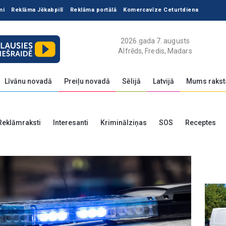
mi
Reklāma Jēkabpilī
Reklāma portālā
Komercavīze Ceturtdiena
2026.gada 7. augusts
Alfrēds, Fredis, Madars
Līvānu novadā
Preiļu novadā
Sēlijā
Latvijā
Mums rakst
Reklāmraksti
Interesanti
Kriminālziņas
SOS
Receptes