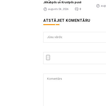
Jēkabpils un Krustpils pusē
augu
augusts 06 , 2026
0
ATSTĀJIET KOMENTĀRU
Jūsu vārds:
Komentārs