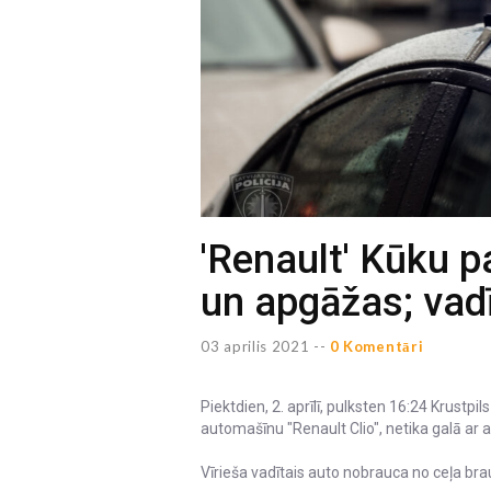
'Renault' Kūku 
un apgāžas; vadī
03 aprilis 2021 --
0 Komentāri
Piektdien, 2. aprīlī, pulksten 16:24 Krustp
automašīnu "Renault Clio", netika galā ar 
Vīrieša vadītais auto nobrauca no ceļa b