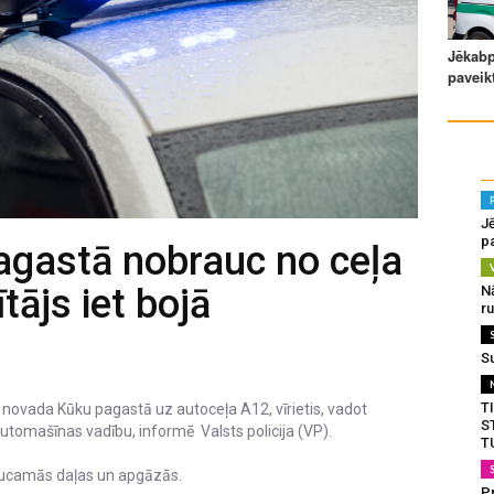
J
pa
pagastā nobrauc no ceļa
tājs iet bojā
N
r
S
T
ils novada Kūku pagastā uz autoceļa A12, vīrietis, vadot
S
automašīnas vadību, informē Valsts policija (VP).
T
raucamās daļas un apgāzās.
Pr