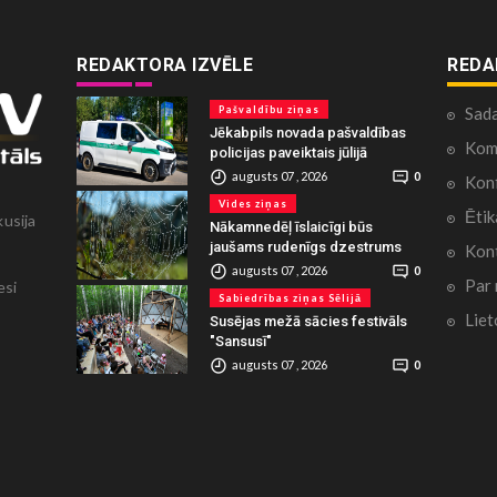
REDAKTORA IZVĒLE
REDA
Pašvaldību ziņas
Sad
Jēkabpils novada pašvaldības
Kome
policijas paveiktais jūlijā
augusts 07 , 2026
0
Konf
Vides ziņas
Ētik
kusija
Nākamnedēļ īslaicīgi būs
jaušams rudenīgs dzestrums
Kont
augusts 07 , 2026
0
Par
esi
Sabiedrības ziņas Sēlijā
Liet
Susējas mežā sācies festivāls
"Sansusī"
augusts 07 , 2026
0