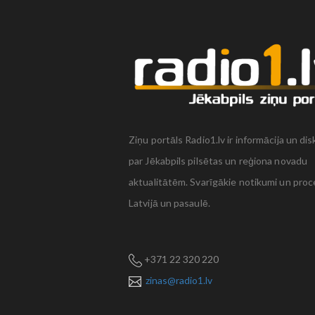
Ziņu portāls Radio1.lv ir informācija un dis
par Jēkabpils pilsētas un reģiona novadu
aktualitātēm. Svarīgākie notikumi un proc
Latvijā un pasaulē.
+371 22 320 220
zinas@radio1.lv