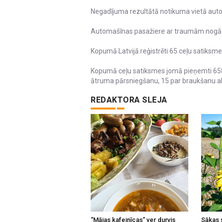
Negadījuma rezultātā notikuma vietā aut
Automašīnas pasažiere ar traumām nogādā
Kopumā Latvijā reģistrēti 65 ceļu satiksmes
Kopumā ceļu satiksmes jomā pieņemti 658
ātruma pārsniegšanu, 15 par braukšanu al
REDAKTORA SLEJA
“Mājas kafejnīcas” ver durvis
Sākas 