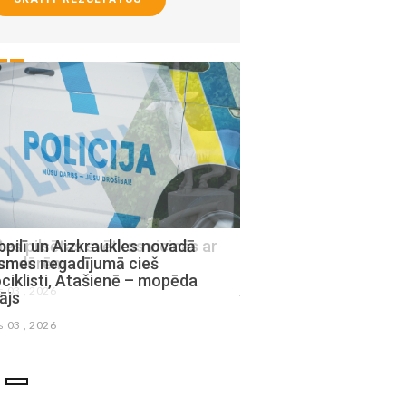
pilī un Aizkraukles novadā
Policiste Aizkrauklē r
ksmes negadījumā cieš
izraisījusi avāriju un s
iklisti, Atašienē – mopēda
julijs 30 , 2026
ājs
s 03 , 2026