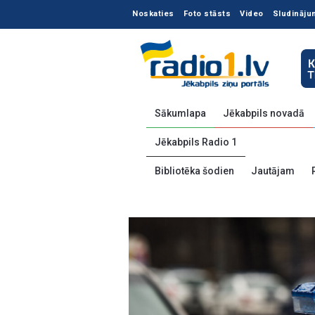
Noskaties
Foto stāsts
Video
Sludināju
Sākumlapa
Jēkabpils novadā
Jēkabpils Radio 1
Bibliotēka šodien
Jautājam