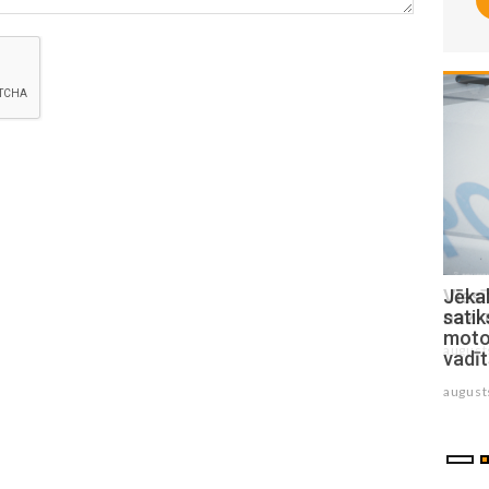
Viesītes pilsētas svētkos vicinās ar
Jēkab
nazi un dūrēm
sati
motoc
augusts 03 , 2026
vadīt
august