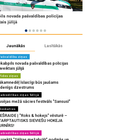
Jaunākās
Lasītākās
Pašvaldību ziņas
ēkabpils novada pašvaldības policijas
veiktais jūlijā
Vides ziņas
ākamnedēļ īslaicīgi būs jaušams
udenīgs dzestrums
Sabiedrības ziņas Sēlijā
usējas mežā sācies festivāls "Sansusī"
Noskaties
IEŠRAIDE | "Roks & hokejs" vēsturē –
TARPTAUTISKS SIEVIEŠU HOKEJA
URNĪRS!
Sabiedrības ziņas Sēlijā
ojektā "Sēlijas mežabrāļi" godinās un