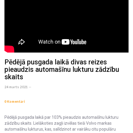
Pēdējā pusgada laikā divas reizes
pieaudzis automašīnu lukturu zādzību
skaits
24 marts 2021 --
0 Komentāri
Pēdējā pusgada laikā par 103% pieaudzis automašīnu lukturu
zādzību skaits. Lielākoties zagļi izvēlas tieši Volvo markas
automašīnu lukturus, kas, salīdzinot ar vairāku citu populāru