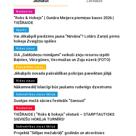
Jaunākās
Lasītākās
Noskaties
"Roks & Hokejs" | Gunāra Meijera piemiņas kauss 2026 |
TIEŠRAIDE
Sports
Vai Jēkabpilī piedzims jauna "Nirvāna"? Lotārs Zariņš pirms
hokeja Zvaigžņu spēles
Vides ziņas
SIA „Saldūdeņu risinājumi” veikuši zivju resursu izpēti
Baļotes, Vārzgūnes, Vecmuižas un Zuju ezerā (FOTO)
Pašvaldību ziņas
Jēkabpils novada pašvaldības policijas paveiktais jūlijā
Vides ziņas
Nākamnedēļ īslaicīgi būs jaušams rudenīgs dzestrums
Sabiedrības ziņas Sēlijā
Susējas mežā sācies festivāls "Sansusī"
Noskaties
TIEŠRAIDE | "Roks & hokejs" vēsturē – STARPTAUTISKS
SIEVIEŠU HOKEJA TURNĪRS!
Sabiedrības ziņas Sēlijā
Projektā "Sēlijas mežabrāļi" godinās un atcerēsies