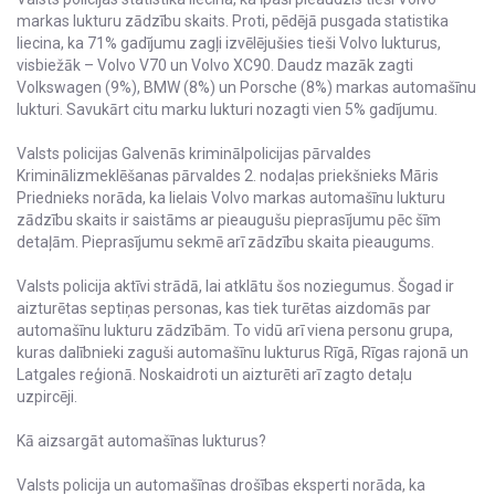
markas lukturu zādzību skaits. Proti, pēdējā pusgada statistika
liecina, ka 71% gadījumu zagļi izvēlējušies tieši Volvo lukturus,
visbiežāk – Volvo V70 un Volvo XC90. Daudz mazāk zagti
Volkswagen (9%), BMW (8%) un Porsche (8%) markas automašīnu
lukturi. Savukārt citu marku lukturi nozagti vien 5% gadījumu.
Valsts policijas Galvenās kriminālpolicijas pārvaldes
Kriminālizmeklēšanas pārvaldes 2. nodaļas priekšnieks Māris
Priednieks norāda, ka lielais Volvo markas automašīnu lukturu
zādzību skaits ir saistāms ar pieaugušu pieprasījumu pēc šīm
detaļām. Pieprasījumu sekmē arī zādzību skaita pieaugums.
Valsts policija aktīvi strādā, lai atklātu šos noziegumus. Šogad ir
aizturētas septiņas personas, kas tiek turētas aizdomās par
automašīnu lukturu zādzībām. To vidū arī viena personu grupa,
kuras dalībnieki zaguši automašīnu lukturus Rīgā, Rīgas rajonā un
Latgales reģionā. Noskaidroti un aizturēti arī zagto detaļu
uzpircēji.
Kā aizsargāt automašīnas lukturus?
Valsts policija un automašīnas drošības eksperti norāda, ka