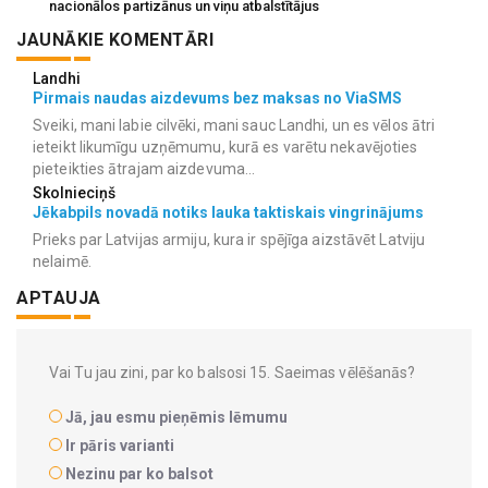
nacionālos partizānus un viņu atbalstītājus
JAUNĀKIE KOMENTĀRI
Landhi
Pirmais naudas aizdevums bez maksas no ViaSMS
Sveiki, mani labie cilvēki, mani sauc Landhi, un es vēlos ātri
ieteikt likumīgu uzņēmumu, kurā es varētu nekavējoties
pieteikties ātrajam aizdevuma...
Skolnieciņš
Jēkabpils novadā notiks lauka taktiskais vingrinājums
Prieks par Latvijas armiju, kura ir spējīga aizstāvēt Latviju
nelaimē.
APTAUJA
Vai Tu jau zini, par ko balsosi 15. Saeimas vēlēšanās?
Jā, jau esmu pieņēmis lēmumu
Ir pāris varianti
Nezinu par ko balsot