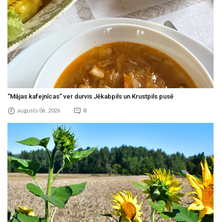
“Mājas kafejnīcas” ver durvis Jēkabpils un Krustpils pusē
augusts 06 , 2026
0