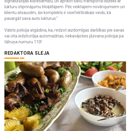
signalizācijas klātesamību, un aprīkot savu transporta līdzekli ar
lukturu stiprinājumu bloķētājiem. Pēc veiktajiem novērojumiem un
klientu atsaucēm, šis komplekts ir visefektīvākais veids, kā
pasargāt sava auto lukturus."
Valsts policija atgādina, ka, redzot aizdomīgas darbības pie savas
vai cita iedzīvotāja automašīnas, nekavējoties jāzvana policijai pa
tālruņa numuru 110!
REDAKTORA SLEJA