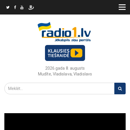
2026.gada 8. augusts
Mudīte, Vladislava, Vladislavs