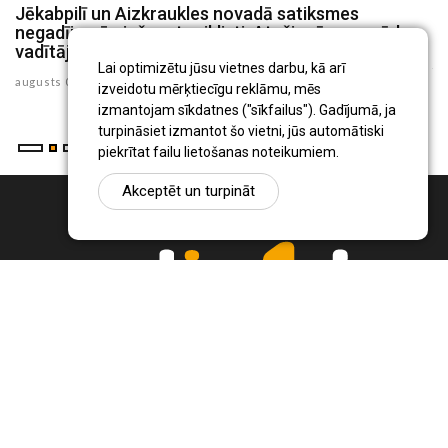
Jēkabpilī un Aizkraukles novadā satiksmes
P
negadījumā cieš motociklisti, Atašienē – mopēda
s
vadītājs
ju
Lai optimizētu jūsu vietnes darbu, kā arī
augusts 03 , 2026
izveidotu mērķtiecīgu reklāmu, mēs
izmantojam sīkdatnes ("sīkfailus"). Gadījumā, ja
turpināsiet izmantot šo vietni, jūs automātiski
piekrītat failu lietošanas noteikumiem.
Akceptēt un turpināt
Ziņu portāls Radio1.lv ir informācija un diskusija par Jēkabpils
pilsētas un reģiona novadu aktualitātēm. Svarīgākie notikumi un