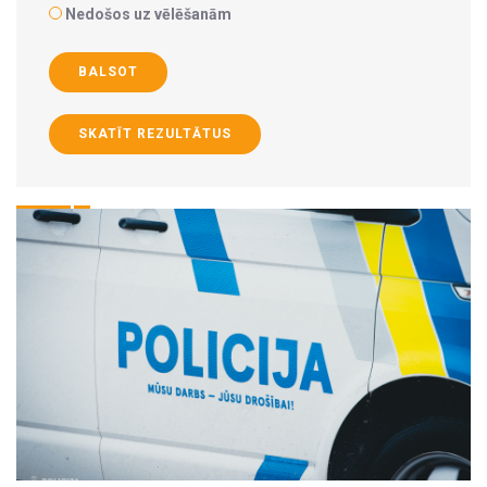
Nedošos uz vēlēšanām
BALSOT
SKATĪT REZULTĀTUS