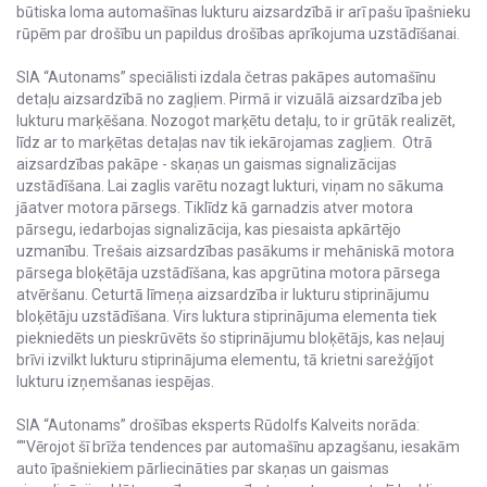
būtiska loma automašīnas lukturu aizsardzībā ir arī pašu īpašnieku
rūpēm par drošību un papildus drošības aprīkojuma uzstādīšanai.
SIA “Autonams” speciālisti izdala četras pakāpes automašīnu
detaļu aizsardzībā no zagļiem. Pirmā ir vizuālā aizsardzība jeb
lukturu marķēšana. Nozogot marķētu detaļu, to ir grūtāk realizēt,
līdz ar to marķētas detaļas nav tik iekārojamas zagļiem. Otrā
aizsardzības pakāpe - skaņas un gaismas signalizācijas
uzstādīšana. Lai zaglis varētu nozagt lukturi, viņam no sākuma
jāatver motora pārsegs. Tiklīdz kā garnadzis atver motora
pārsegu, iedarbojas signalizācija, kas piesaista apkārtējo
uzmanību. Trešais aizsardzības pasākums ir mehāniskā motora
pārsega bloķētāja uzstādīšana, kas apgrūtina motora pārsega
atvēršanu. Ceturtā līmeņa aizsardzība ir lukturu stiprinājumu
bloķētāju uzstādīšana. Virs luktura stiprinājuma elementa tiek
piekniedēts un pieskrūvēts šo stiprinājumu bloķētājs, kas neļauj
brīvi izvilkt lukturu stiprinājuma elementu, tā krietni sarežģījot
lukturu izņemšanas iespējas.
SIA “Autonams” drošības eksperts Rūdolfs Kalveits norāda:
“"Vērojot šī brīža tendences par automašīnu apzagšanu, iesakām
auto īpašniekiem pārliecināties par skaņas un gaismas