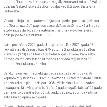
automašīnu marku lukturiem, ir vieglāk izņemami, informē Valsts
policijas Sabiedrisko attiecību nodaļas vecākā speciāliste Gita
Gžibovska
Valsts policija aicina autovadītājus parūpēties par sava spēkrata
drošību un uzstādīt papildus aizsardzības sistēmas, kā arī redzot
aizdomīgas darbības pie automašīnām, nekavējoties zvanīt
policijai pa tālruņa numuru 110!
Laika posmā no 2020. gada 1. septembra līdz 2021. gada 28.
februārim valstī reģistrētas 476 automašīnu lukturu zādzības.
Visvairāk (370) zādzības reģistrētas Rīgas reģionā, kam seko
Zemgales reģions, kur sešu mēnešu periodā reģistrētas 66
automašīnu lukturu zādzības.
Salīdzinājumam – iepriekšējā gadā šajā pašā periodā valstī
kopumā reģistrētas 235 lukturu zādzības. Tātad reģistrēto lukturu
zādzību skaits pieaudzis par 103%. Vislielākais lukturu zādzību
pieaugums bija vērojams tieši pērnā gada nogalē, taču arī šā gada
pirmajos divos mēnešos būtiski audzis šo noziegumu skaits, ja
salīdzina ar iepriekšējo gadu.
Valsts policijas statistika liecina, ka īpaši pieaudzis tieši Volvo