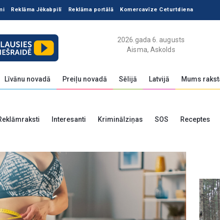
mi
Reklāma Jēkabpilī
Reklāma portālā
Komercavīze Ceturtdiena
2026.gada 6. augusts
Aisma, Askolds
Līvānu novadā
Preiļu novadā
Sēlijā
Latvijā
Mums rakst
Reklāmraksti
Interesanti
Kriminālziņas
SOS
Receptes