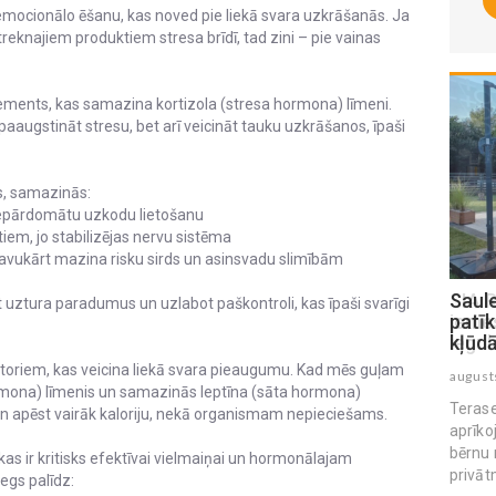
 emocionālo ēšanu, kas noved pie liekā svara uzkrāšanās. Ja
treknajiem produktiem stresa brīdī, tad zini – pie vainas
ements, kas samazina kortizola (stresa hormona) līmeni.
 paaugstināt stresu, bet arī veicināt tauku uzkrāšanos, īpaši
s, samazinās:
nepārdomātu uzkodu lietošanu
em, jo stabilizējas nervu sistēma
 savukārt mazina risku sirds un asinsvadu slimībām
SIA Rolling kafijas aparātu noma: 5
Saule
ēt uztura paradumus un uzlabot paškontroli, kas īpaši svarīgi
iemesli, kāpēc tas ir gudrākais
patīk
ieguldījums darbinieku produktivitātē
kļūd
ktoriem, kas veicina liekā svara pieaugumu. Kad mēs guļam
augusts 04 , 2026
august
ormona) līmenis un samazinās leptīna (sāta hormona)
Terase
 apēst vairāk kaloriju, nekā organismam nepieciešams.
aprīko
bērnu 
as ir kritisks efektīvai vielmaiņai un hormonālajam
privāt
iegs palīdz: