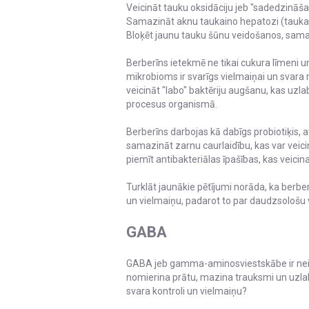
Veicināt tauku oksidāciju jeb "sadedzināš
Samazināt aknu taukaino hepatozi (tauka
Bloķēt jaunu tauku šūnu veidošanos, samaz
Berberīns ietekmē ne tikai cukura līmeni u
mikrobioms ir svarīgs vielmaiņai un svara r
veicināt "labo" baktēriju augšanu, kas uz
procesus organismā.
Berberīns darbojas kā dabīgs probiotiķis, a
samazināt zarnu caurlaidību, kas var veic
piemīt antibakteriālas īpašības, kas veic
Turklāt jaunākie pētījumi norāda, ka berbe
un vielmaiņu, padarot to par daudzsološu 
GABA
GABA jeb gamma-aminosviestskābe ir neir
nomierina prātu, mazina trauksmi un uzlabo 
svara kontroli un vielmaiņu?