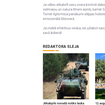
Ja vēlies atbalstīt savu svara kontroli dabi
vielmaiņu un cukura līmeni asinīs, kamēr GA
Tomēr ilgtermiņa panākumi slēpjas holisti
emocionālā līdzsvarā.
Ja meklē efektīvus veidus, kā uzlabot sav
savā ikdienā!
REDAKTORA SLEJA
Jēkabpils novadā notiks lauka
12.aug