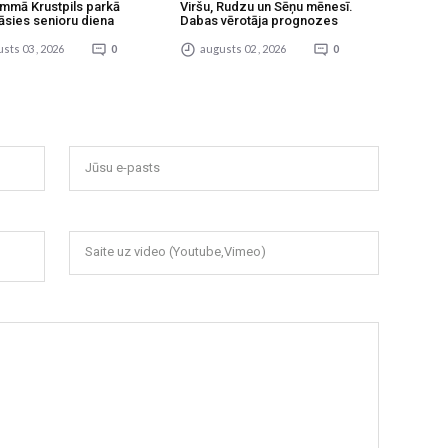
mmā Krustpils parkā
Viršu, Rudzu un Sēņu mēnesī.
āsies senioru diena
Dabas vērotāja prognozes
sts 03 , 2026
0
augusts 02 , 2026
0
Jūsu e-pasts
Saite uz video (Youtube,Vimeo)