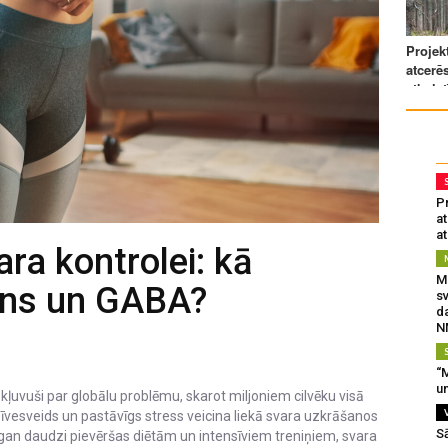
Pr
a
at
ara kontrolei: kā
Mu
īns un GABA?
s
da
N
“M
un
ļuvuši par globālu problēmu, skarot miljoniem cilvēku visā
īvesveids un pastāvīgs stress veicina liekā svara uzkrāšanos
S
 gan daudzi pievēršas diētām un intensīviem treniņiem, svara