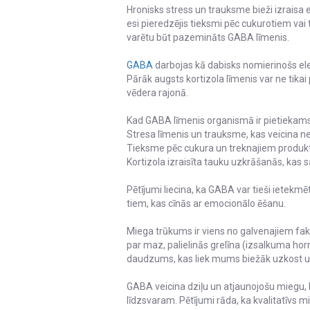
Hronisks stress un trauksme bieži izraisa
esi pieredzējis tieksmi pēc cukurotiem vai 
varētu būt pazemināts GABA līmenis.
GABA
darbojas kā dabisks nomierinošs el
Pārāk augsts kortizola līmenis var ne tikai
vēdera rajonā.
Kad GABA līmenis organismā ir pietiekam
Stresa līmenis un trauksme, kas veicina 
Tieksme pēc cukura un treknajiem produkti
Kortizola izraisīta tauku uzkrāšanās, kas
Pētījumi liecina, ka GABA var tieši ietekm
tiem, kas cīnās ar emocionālo ēšanu.
Miega trūkums ir viens no galvenajiem fa
par maz, palielinās grelīna (izsalkuma h
daudzums, kas liek mums biežāk uzkost un
GABA veicina dziļu un atjaunojošu miegu, k
līdzsvaram. Pētījumi rāda, ka kvalitatīvs m