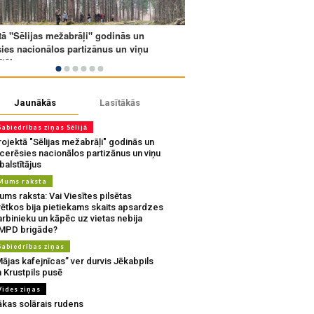
Jaunākās
Lasītākās
Sabiedrības ziņas Sēlijā
ojektā "Sēlijas mežabrāļi" godinās un
tcerēsies nacionālos partizānus un viņu
balstītājus
Mums raksta
ms raksta: Vai Viesītes pilsētas
vētkos bija pietiekams skaits apsardzes
rbinieku un kāpēc uz vietas nebija
MPD brigāde?
Sabiedrības ziņas
ājas kafejnīcas” ver durvis Jēkabpils
 Krustpils pusē
Vides ziņas
ākas solārais rudens