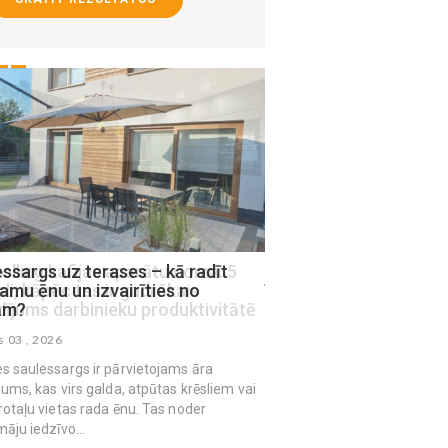
ssargs uz terases – kā radīt
Mājas virsmas, kam n
amu ēnu un izvairīties no
īpaši rūpīga higiēna
ām?
augusts 03 , 2026
s 03 , 2026
s saulessargs ir pārvietojams āra
jums, kas virs galda, atpūtas krēsliem vai
rotaļu vietas rada ēnu. Tas noder
māju iedzīvo...