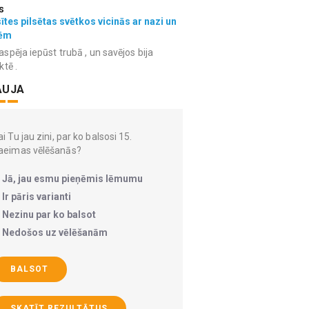
s
ītes pilsētas svētkos vicinās ar nazi un
ēm
spēja iepūst trubā , un savējos bija
ktē .
AUJA
i Tu jau zini, par ko balsosi 15.
aeimas vēlēšanās?
Jā, jau esmu pieņēmis lēmumu
Ir pāris varianti
Nezinu par ko balsot
Nedošos uz vēlēšanām
BALSOT
SKATĪT REZULTĀTUS