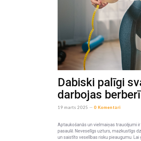
Dabiski palīgi sv
darbojas berber
19 marts 2025 --
0 Komentāri
Aptaukošanās un vielmaiņas traucējumi ir k
pasaulē. Neveselīgs uzturs, mazkustīgs dz
un saistīto veselības risku pieaugumu. Lai