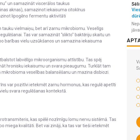
anu" un samazināt viscerālos taukus
Sēli
Vies
inas aknas), samazinot iekaisuma citokīnus
dūr
inot lipogēno fermentu aktivitāti
Nepa
n tauku vielmaiņu, bet arī zarnu mikrobiomu. Veselīgs
jāva
egulēšanai. Tas var samazināt "slikto" baktēriju skaitu un
APT
labo barības vielu uzsūkšanos un samazina iekaisuma
tbalstot labvēlīgo mikroorganismu attīstību. Tas spēj
Va
ināt hronisku iekaisumu un svara pieaugumu. Turklāt tam
S
ina mikrobioma veselības balansēšanu un mazina disbiozi.
rīns var pozitīvi ietekmēt zarnu hormonus, kas regulē apetīti
vielu svara regulēšanas kontekstā.
otransmiteris, kas spēlē nozīmīgu lomu nervu sistēmā. Tas
miega kvalitāti. Bet vai zināji, ka tas var tieši ietekmēt