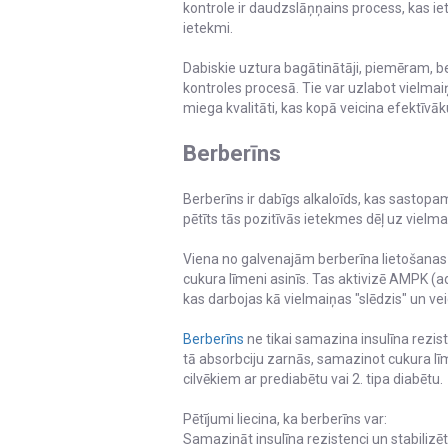
kontrole ir daudzslāņņains process, kas i
ietekmi.
Dabiskie uztura bagātinātāji, piemēram, b
kontroles procesā. Tie var uzlabot vielmai
miega kvalitāti, kas kopā veicina efektīvāk
Berberīns
Berberīns ir dabīgs alkaloīds, kas sastopa
pētīts tās pozitīvās ietekmes dēļ uz vielma
Viena no galvenajām berberīna lietošanas p
cukura līmeni asinīs. Tas aktivizē AMPK (
kas darbojas kā vielmaiņas "slēdzis" un v
Berberīns
ne tikai samazina insulīna rezis
tā absorbciju zarnās, samazinot cukura lī
cilvēkiem ar prediabētu vai 2. tipa diabētu.
Pētījumi liecina, ka berberīns var:
Samazināt insulīna rezistenci un stabilizēt