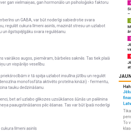
etver gan vielmaiņas, gan hormonālo un psiholoģisko faktoru
Si
–
erberīns un GABA, var būt noderīgi sabiedrotie svara
ņu, regulēt cukura līmeni asinīs, mazināt stresu un uzlabot
M
ā
u un ilgstspējīgāku svara regulēšanu.
J
va
ms vairākos augos, piemēram, bārbeles saknēs. Tas tiek plaši
J
iņu un vispārējo veselību.
at
JAUN
riekšrocībām ir tā spēja uzlabot insulīna jūtību un regulēt
adenozīna monofosfāta aktivēto proteīna kināzi) - fermentu,
Hah
eicina tauku dedzināšanu.
Jēka
fina
tenci, bet arī uzlabo glikozes uzsūkšanos šūnās un palēnina
Lat
meņa paaugstināšanos pēc ēšanas. Tas var būt īpaši noderīgi
Tika
pens
To v
klas
 cukura līmeni asinīs