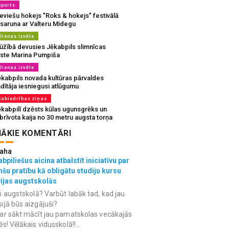
Sports
eviešu hokejs "Roks & hokejs" festivālā
 saruna ar Valteru Midegu
Dienas izvēle
ūžībā devusies Jēkabpils slimnīcas
rste Marina Pumpiša
Dienas izvēle
ēkabpils novada kultūras pārvaldes
dītāja iesniegusi atlūgumu
Sabiedrības ziņas
ēkabpilī dzēsts kūlas ugunsgrēks un
brīvota kaija no 30 metru augsta torņa
ĀKIE KOMENTĀRI
aha
bpiliešus aicina atbalstīt iniciatīvu par
nšu pratību kā obligātu studiju kursu
vijas augstskolās
i augstskolā? Varbūt labāk tad, kad jau
ijā būs aizgājuši?
ar sākt mācīt jau pamatskolas vecākajās
ēs! Vēlākais vidusskolā!!...