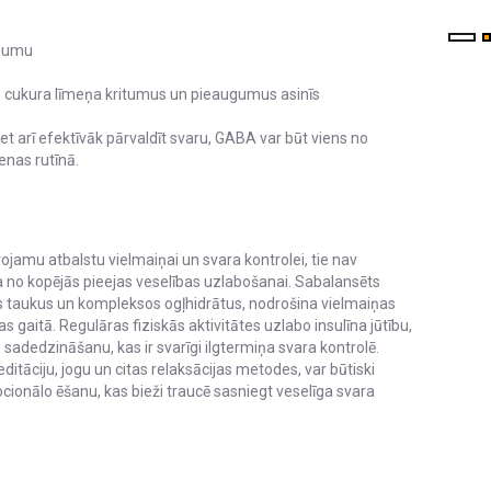
dzumu
us cukura līmeņa kritumus un pieaugumus asinīs
 bet arī efektīvāk pārvaldīt svaru, GABA var būt viens no
enas rutīnā.
ojamu atbalstu vielmaiņai un svara kontrolei, tie nav
īga no kopējās pieejas veselības uzlabošanai. Sabalansēts
gos taukus un kompleksos ogļhidrātus, nodrošina vielmaiņas
as gaitā. Regulāras fiziskās aktivitātes uzlabo insulīna jūtību,
adedzināšanu, kas ir svarīgi ilgtermiņa svara kontrolē.
itāciju, jogu un citas relaksācijas metodes, var būtiski
cionālo ēšanu, kas bieži traucē sasniegt veselīga svara