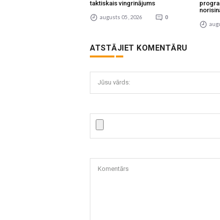
taktiskais vingrinājums
progra
norisin
augusts 05 , 2026
0
augu
ATSTĀJIET KOMENTĀRU
Jūsu vārds:
Komentārs