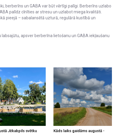
ski, berberīns un GABA var būt vērtīgi palīgi. Berberīns uzlabo
BA palīdz cīnīties ar stresu un uzlabot miega kvalitāti.
skā pieejā – sabalansētā uzturā, regulārā kustībā un
u labsajūtu, apsver berberīna lietošanu un GABA iekļaušanu
ustā Jēkabpils svētku
Kāds laiks gaidāms augustā -