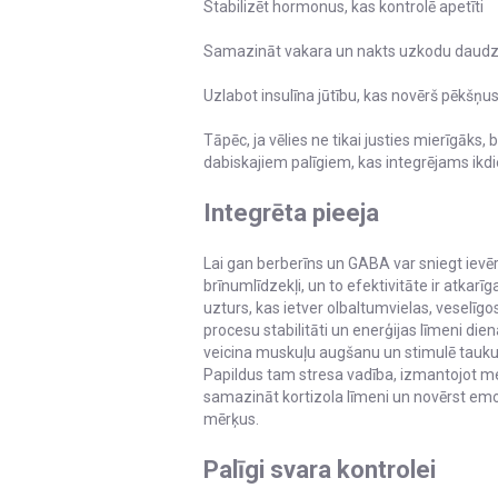
Stabilizēt hormonus, kas kontrolē apetīti
Samazināt vakara un nakts uzkodu dau
Uzlabot insulīna jūtību, kas novērš pēkšņ
Tāpēc, ja vēlies ne tikai justies mierīgāks,
dabiskajiem palīgiem, kas integrējams ikdi
Integrēta pieeja
Lai gan berberīns un GABA var sniegt ievēr
brīnumlīdzekļi, un to efektivitāte ir atkar
uzturs, kas ietver olbaltumvielas, veselī
procesu stabilitāti un enerģijas līmeni dien
veicina muskuļu augšanu un stimulē tauku s
Papildus tam stresa vadība, izmantojot med
samazināt kortizola līmeni un novērst emo
mērķus.
Palīgi svara kontrolei