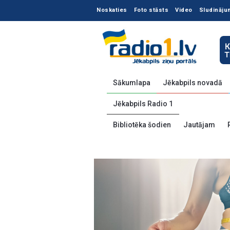
Noskaties
Foto stāsts
Video
Sludināju
Sākumlapa
Jēkabpils novadā
Jēkabpils Radio 1
Bibliotēka šodien
Jautājam