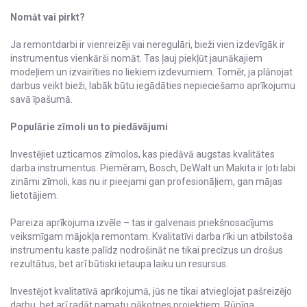
Nomāt vai pirkt?
Ja remontdarbi ir vienreizēji vai neregulāri, bieži vien izdevīgāk ir
instrumentus vienkārši nomāt. Tas ļauj piekļūt jaunākajiem
modeļiem un izvairīties no liekiem izdevumiem. Tomēr, ja plānojat
darbus veikt bieži, labāk būtu iegādāties nepieciešamo aprīkojumu
savā īpašumā.
Populārie zīmoli un to piedāvājumi
Investējiet uzticamos zīmolos, kas piedāvā augstas kvalitātes
darba instrumentus. Piemēram, Bosch, DeWalt un Makita ir ļoti labi
zināmi zīmoli, kas nu ir pieejami gan profesionāļiem, gan mājas
lietotājiem.
Pareiza aprīkojuma izvēle – tas ir galvenais priekšnosacījums
veiksmīgam mājokļa remontam. Kvalitatīvi darba rīki un atbilstoša
instrumentu kaste palīdz nodrošināt ne tikai precīzus un drošus
rezultātus, bet arī būtiski ietaupa laiku un resursus.
Investējot kvalitatīvā aprīkojumā, jūs ne tikai atvieglojat pašreizējo
darbu, bet arī radāt pamatu nākotnes projektiem. Rūpīga