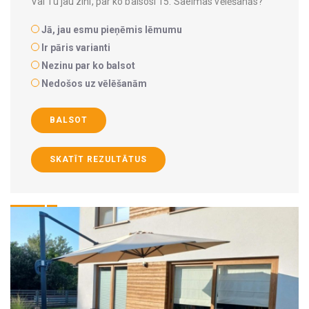
Vai Tu jau zini, par ko balsosi 15. Saeimas vēlēšanās?
Jā, jau esmu pieņēmis lēmumu
Ir pāris varianti
Nezinu par ko balsot
Nedošos uz vēlēšanām
BALSOT
SKATĪT REZULTĀTUS