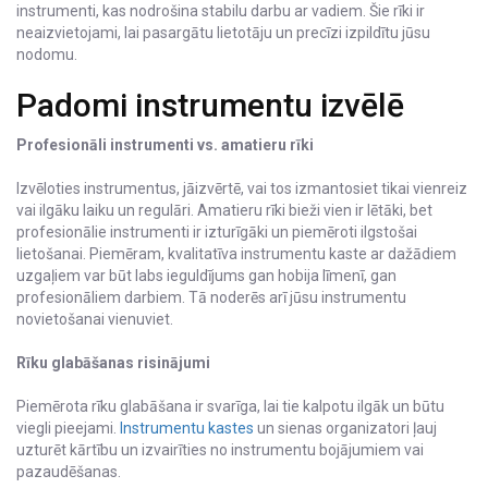
instrumenti, kas nodrošina stabilu darbu ar vadiem. Šie rīki ir
neaizvietojami, lai pasargātu lietotāju un precīzi izpildītu jūsu
nodomu.
Padomi instrumentu izvēlē
Profesionāli instrumenti vs. amatieru rīki
Izvēloties instrumentus, jāizvērtē, vai tos izmantosiet tikai vienreiz
vai ilgāku laiku un regulāri. Amatieru rīki bieži vien ir lētāki, bet
profesionālie instrumenti ir izturīgāki un piemēroti ilgstošai
lietošanai. Piemēram, kvalitatīva instrumentu kaste ar dažādiem
uzgaļiem var būt labs ieguldījums gan hobija līmenī, gan
profesionāliem darbiem. Tā noderēs arī jūsu instrumentu
novietošanai vienuviet.
Rīku glabāšanas risinājumi
Piemērota rīku glabāšana ir svarīga, lai tie kalpotu ilgāk un būtu
viegli pieejami.
Instrumentu kastes
un sienas organizatori ļauj
uzturēt kārtību un izvairīties no instrumentu bojājumiem vai
pazaudēšanas.