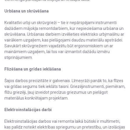
Urbšana un skrūvēšana
Kvalitatīvi urbji un skrūvgrieži – tie ir nepārspējami instrumenti
dažādiem mājokļa remontdarbiem, kur nepieciešama urbšana un
skrūvēšana. Urbšanas darbiem izvēlieties elektrisko urbjmašīnu ar
vairākiem uzgaļiem, kas pielāgojami daudzu materiālu apstrādei.
Savukārt skrūvgriežiem vajadzētu būt ergonomiskiem un ar
maināmiem uzgaļiem, lai tos var izmantot dažādu izmēru
stiprinājumiem.
Flīzēšana un grīdas ieklāšana
Šajos darbos precizitāte ir galvenais. Līmeņrāži panāk to, ka flīzes
vai grīdas segums tiek ieklāts taisni. Griezējinstrumenti, piemēram,
flīžu griezēji, ļauj izveidot precīzus griezumus un pielāgot
materiālus konkrētajam projektam.
Elektroinstalācijas darbi
Elektroinstalācijas darbos vai remonta laikā būtiski ir multimetri,
kas palīdz noteikt elektrības spriegumu un pretestību, un izolācijas