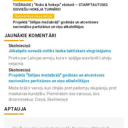
TIEŠRAIDE | "Roks & hokejs" vēsturē – STARPTAUTISKS
SIEVIEŠU HOKEJA TURNĪRS!
Sabiedrības ziņas Sēlijā
Projektā "Sēlijas mežabrāļi" godinās un atcerēsies
nacionālos partizānus un viņu atbalstītājus
JAUNĀKIE KOMENTĀRI
Skolnieciņš
Jēkabpils novadā notiks lauka taktiskais vingrinājums
Prieks par Latvijas armiju, kura ir spējīga aizstāvēt Latviju
nelaimē.
Skolnieciņš
Projektā "Sēlijas mežabrāļi" godinās un atcerēsies
nacionālos partizānus un viņu atbalstītājus
Meža brāļi ir varoņi, kuri cīnijās pret padomju okupāciju, pret
maskavas kundzību. Pieminēsim šos varoņus, šos
drosminiekus. Cieņā, Skolnieciņš
APTAUJA