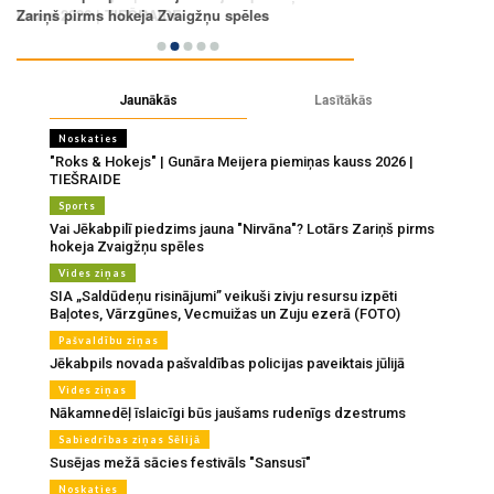
Jaunākās
Lasītākās
Noskaties
"Roks & Hokejs" | Gunāra Meijera piemiņas kauss 2026 |
TIEŠRAIDE
Sports
Vai Jēkabpilī piedzims jauna "Nirvāna"? Lotārs Zariņš pirms
hokeja Zvaigžņu spēles
Vides ziņas
SIA „Saldūdeņu risinājumi” veikuši zivju resursu izpēti
Baļotes, Vārzgūnes, Vecmuižas un Zuju ezerā (FOTO)
Pašvaldību ziņas
Jēkabpils novada pašvaldības policijas paveiktais jūlijā
Vides ziņas
Nākamnedēļ īslaicīgi būs jaušams rudenīgs dzestrums
Sabiedrības ziņas Sēlijā
Susējas mežā sācies festivāls "Sansusī"
Noskaties