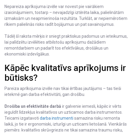
Nepareiza aprīkojuma izvēle var novest pie vairākiem
izaicinājumiem, tostarp – nevajadzīgi iztērēta laika, palielinātām
izmaksām un neapmierinoša rezultāta. Turklāt, ar nepiemērotiem
rīkiem palielinās risks radīt bojājumus un pat savainojumus.
Tādēļ šī raksta mērķis ir sniegt praktiskus padomus un ieteikumus,
lai palīdzētu izvēlēties atbilstošu aprīkojumu dažādiem
remontdarbiem un padarīt tos efektīvākus, drošākus un
ekonomiski izdevīgākus.
Kāpēc kvalitatīvs aprīkojums ir
būtisks?
Pareiza aprīkojuma izvēle nav tikai ērtības jautājums – tas tieši
ietekmē gan darba efektivitāti, gan drošību.
Drošība un efektivitāte darbā
ir galvenie iemesli, kāpēc ir vērts
ieguldīt līdzekļus kvalitatīvos un uzticamos darba instrumentos.
Teicami izgatavoti
darba instrumenti
samazina risku remonta
laikā, jo tie ir ergonomiski, izturīgi un uzticami lietošanā. Vienkāršs
piemērs: kvalitatīvs skrūvgriezis ne tikai samazina traumu risku,