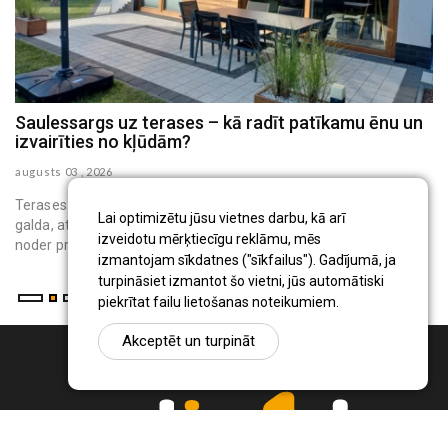
Saulessargs uz terases – kā radīt patīkamu ēnu un
M
izvairīties no kļūdām?
h
augusts 03 , 2026
au
Terases saulessargs ir pārvietojams āra aprīkojums, kas virs
Lai optimizētu jūsu vietnes darbu, kā arī
galda, atpūtas krēsliem vai bērnu rotaļu vietas rada ēnu. Tas
izveidotu mērķtiecīgu reklāmu, mēs
noder privātmāju iedzīvo...
izmantojam sīkdatnes ("sīkfailus"). Gadījumā, ja
turpināsiet izmantot šo vietni, jūs automātiski
piekrītat failu lietošanas noteikumiem.
Akceptēt un turpināt