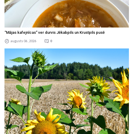
“Mājas kafejnīcas” ver durvis Jēkabpils un Krustpils pusē
augusts 06 , 2026
0